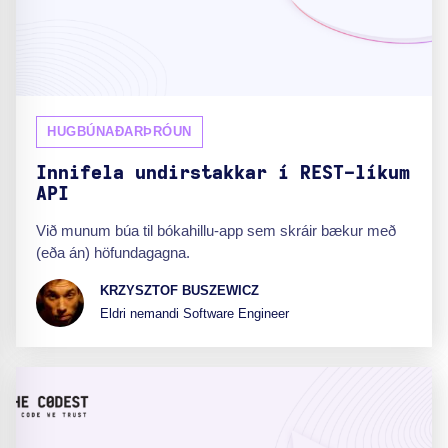
HUGBÚNAÐARÞRÓUN
Innifela undirstakkar í REST-líkum
API
Við munum búa til bókahillu-app sem skráir bækur með
(eða án) höfundagagna.
KRZYSZTOF BUSZEWICZ
Eldri nemandi Software Engineer