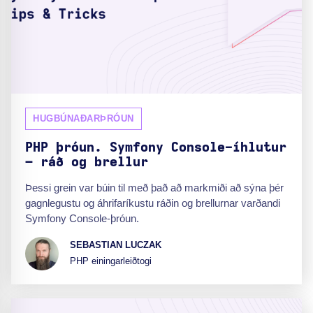
HUGBÚNAÐARÞRÓUN
PHP þróun. Symfony Console-íhlutur
– ráð og brellur
Þessi grein var búin til með það að markmiði að sýna þér
gagnlegustu og áhrifaríkustu ráðin og brellurnar varðandi
Symfony Console-þróun.
SEBASTIAN LUCZAK
PHP einingarleiðtogi