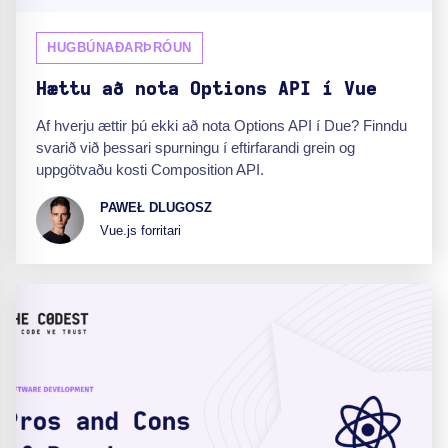
HUGBÚNAÐARÞRÓUN
Hættu að nota Options API í Vue
Af hverju ættir þú ekki að nota Options API í Due? Finndu
svarið við þessari spurningu í eftirfarandi grein og
uppgötvaðu kosti Composition API.
PAWEŁ DLUGOSZ
Vue.js forritari