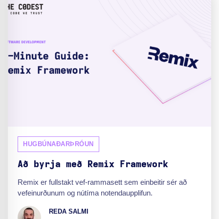
HUGBÚNAÐARÞRÓUN
Að byrja með Remix Framework
Remix er fullstakt vef-rammasett sem einbeitir sér að
vefeinurðunum og nútíma notendaupplifun.
REDA SALMI