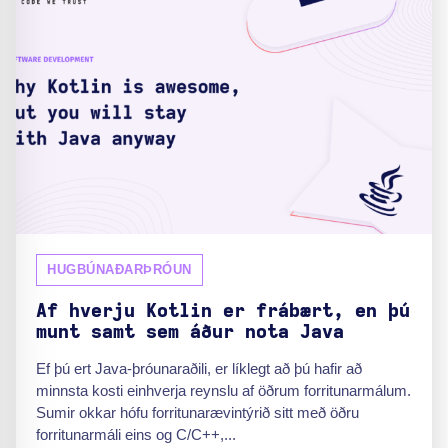
HUGBÚNAÐARÞRÓUN
Af hverju Kotlin er frábært, en þú
munt samt sem áður nota Java
Ef þú ert Java-þróunaraðili, er líklegt að þú hafir að
minnsta kosti einhverja reynslu af öðrum forritunarmálum.
Sumir okkar hófu forritunarævintýrið sitt með öðru
forritunarmáli eins og C/C++,...