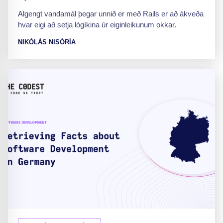
Algengt vandamál þegar unnið er með Rails er að ákveða
hvar eigi að setja lógíkina úr eiginleikunum okkar.
NIKÓLÁS NISÓRÍA