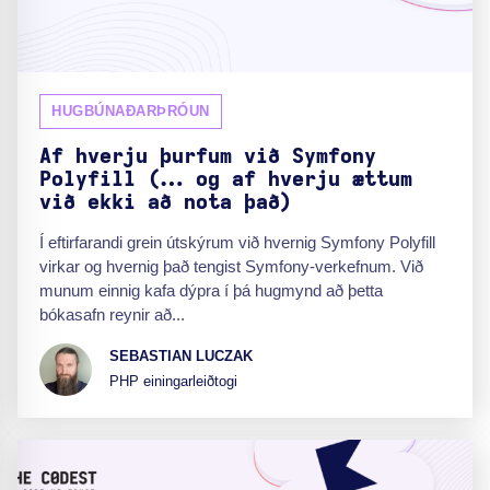
HUGBÚNAÐARÞRÓUN
Af hverju þurfum við Symfony
Polyfill (… og af hverju ættum
við ekki að nota það)
Í eftirfarandi grein útskýrum við hvernig Symfony Polyfill
virkar og hvernig það tengist Symfony-verkefnum. Við
munum einnig kafa dýpra í þá hugmynd að þetta
bókasafn reynir að...
SEBASTIAN LUCZAK
PHP einingarleiðtogi