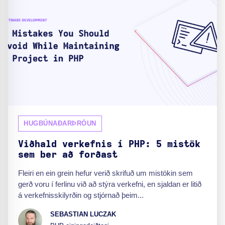
HUGBÚNAÐARÞRÓUN
Viðhald verkefnis í PHP: 5 mistök
sem ber að forðast
Fleiri en ein grein hefur verið skrifuð um mistökin sem
gerð voru í ferlinu við að stýra verkefni, en sjaldan er litið
á verkefnisskilyrðin og stjórnað þeim...
SEBASTIAN LUCZAK