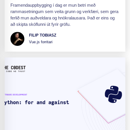
Framendauppbygging í dag er mun betri með
rammasetningum sem veita grunn og verkfæri, sem gera
ferlið mun auðveldara og hnökralausara. Það er eins og
að skipta skóflunni út fyrir gröfu.
FILIP TOBIASZ
Vue.js forritari