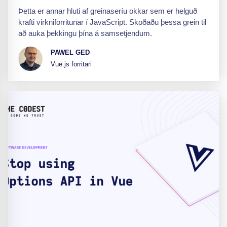
Þetta er annar hluti af greinaseríu okkar sem er helguð
krafti virkniforritunar í JavaScript. Skoðaðu þessa grein til
að auka þekkingu þína á samsetjendum.
PAWEL GED
Vue.js forritari