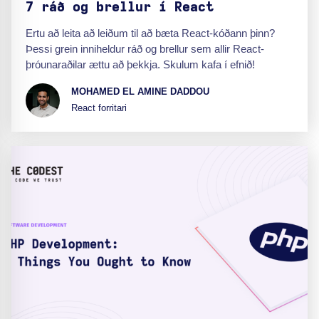
7 ráð og brellur í React
Ertu að leita að leiðum til að bæta React-kóðann þinn?
Þessi grein inniheldur ráð og brellur sem allir React-
þróunaraðilar ættu að þekkja. Skulum kafa í efnið!
MOHAMED EL AMINE DADDOU
React forritari