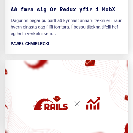
Að færa sig úr Redux yfir í MobX
Dagurinn þegar þú þarft að kynnast annarri tækni er í raun
hvern einasta dag í lífi forritara. Í þessu tiltekna tilfelli hef
ég lent í verkefni sem...
PAWEŁ CHMIELECKI