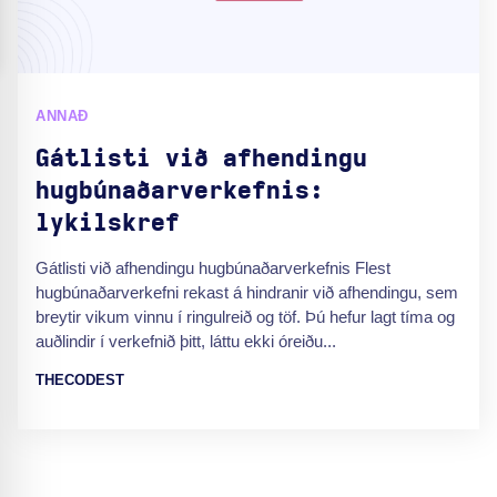
ANNAÐ
Gátlisti við afhendingu
hugbúnaðarverkefnis:
lykilskref
Gátlisti við afhendingu hugbúnaðarverkefnis Flest
hugbúnaðarverkefni rekast á hindranir við afhendingu, sem
breytir vikum vinnu í ringulreið og töf. Þú hefur lagt tíma og
auðlindir í verkefnið þitt, láttu ekki óreiðu...
THECODEST