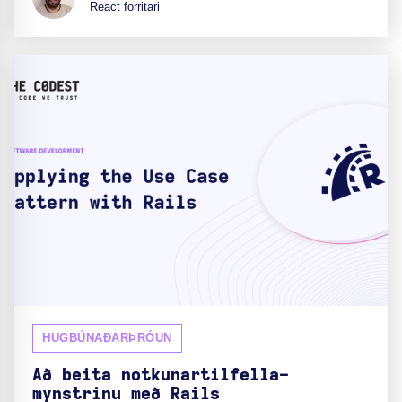
React forritari
HUGBÚNAÐARÞRÓUN
Að beita notkunartilfella-
mynstrinu með Rails