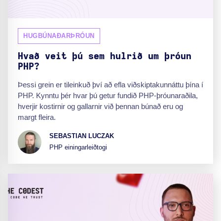
HUGBÚNAÐARÞRÓUN
Hvað veit þú sem hulrið um þróun
PHP?
Þessi grein er tileinkuð því að efla viðskiptakunnáttu þína í
PHP. Kynntu þér hvar þú getur fundið PHP-þróunaraðila,
hverjir kostirnir og gallarnir við þennan búnað eru og
margt fleira.
SEBASTIAN LUCZAK
PHP einingarleiðtogi