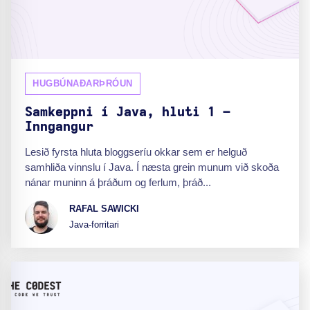
HUGBÚNAÐARÞRÓUN
Samkeppni í Java, hluti 1 –
Inngangur
Lesið fyrsta hluta bloggseríu okkar sem er helguð
samhliða vinnslu í Java. Í næsta grein munum við skoða
nánar muninn á þráðum og ferlum, þráð...
RAFAL SAWICKI
Java-forritari