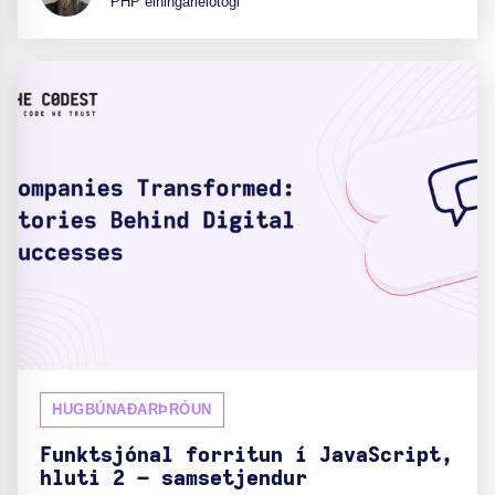
PHP einingarleiðtogi
HUGBÚNAÐARÞRÓUN
Funktsjónal forritun í JavaScript,
hluti 2 – samsetjendur