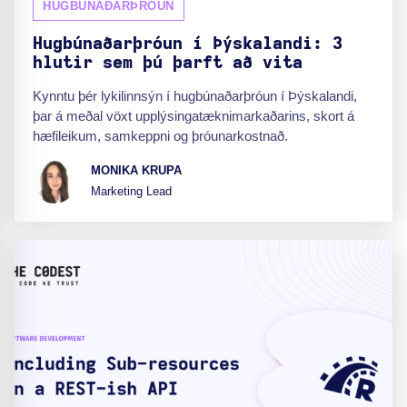
HUGBÚNAÐARÞRÓUN
Hugbúnaðarþróun í Þýskalandi: 3
hlutir sem þú þarft að vita
Kynntu þér lykilinnsýn í hugbúnaðarþróun í Þýskalandi,
þar á meðal vöxt upplýsingatæknimarkaðarins, skort á
hæfileikum, samkeppni og þróunarkostnað.
MONIKA KRUPA
Marketing Lead