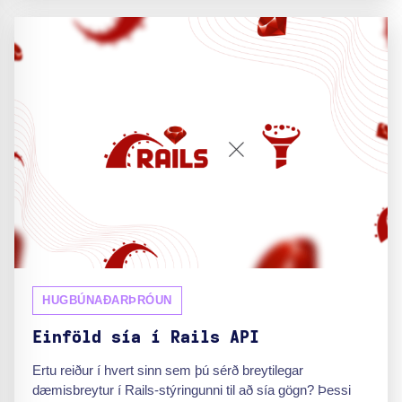
HUGBÚNAÐARÞRÓUN
Einföld sía í Rails API
Ertu reiður í hvert sinn sem þú sérð breytilegar
dæmisbreytur í Rails-stýringunni til að sía gögn? Þessi