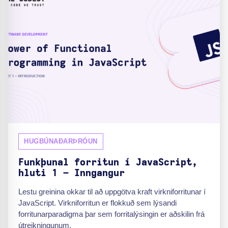
HUGBÚNAÐARÞRÓUN
Funkþunal forritun í JavaScript,
hluti 1 – Inngangur
Lestu greinina okkar til að uppgötva kraft virkniforritunar í
JavaScript. Virkniforritun er flokkuð sem lýsandi
forritunarparadigma þar sem forritalýsingin er aðskilin frá
útreikningunum.