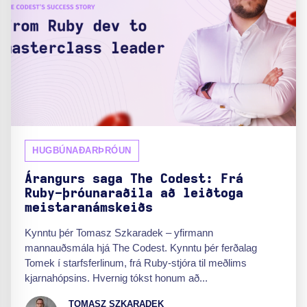
HUGBÚNAÐARÞRÓUN
Árangurs saga The Codest: Frá
Ruby-þróunaraðila að leiðtoga
meistaranámskeiðs
Kynntu þér Tomasz Szkaradek – yfirmann
mannauðsmála hjá The Codest. Kynntu þér ferðalag
Tomek í starfsferlinum, frá Ruby-stjóra til meðlims
kjarnahópsins. Hvernig tókst honum að...
TOMASZ SZKARADEK