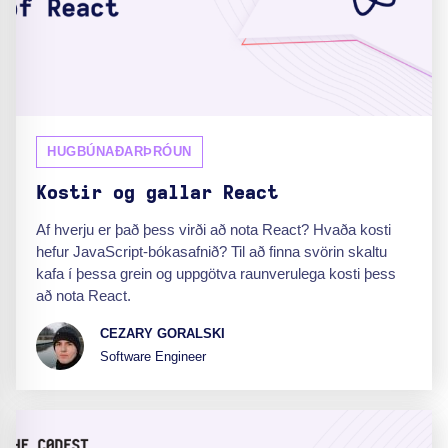
HUGBÚNAÐARÞRÓUN
Kostir og gallar React
Af hverju er það þess virði að nota React? Hvaða kosti
hefur JavaScript-bókasafnið? Til að finna svörin skaltu
kafa í þessa grein og uppgötva raunverulega kosti þess
að nota React.
CEZARY GORALSKI
Software Engineer