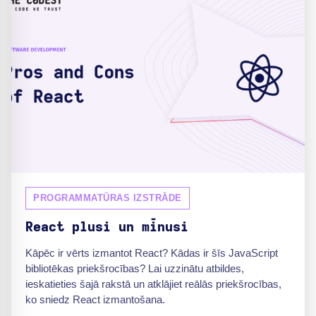
PROGRAMMATŪRAS IZSTRĀDE
React plusi un mīnusi
Kāpēc ir vērts izmantot React? Kādas ir šīs JavaScript
bibliotēkas priekšrocības? Lai uzzinātu atbildes,
ieskatieties šajā rakstā un atklājiet reālās priekšrocības,
ko sniedz React izmantošana.