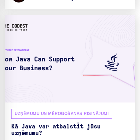
UZŅĒMUMU UN MĒROGOŠANAS RISINĀJUMI
Kā Java var atbalstīt jūsu
uzņēmumu?