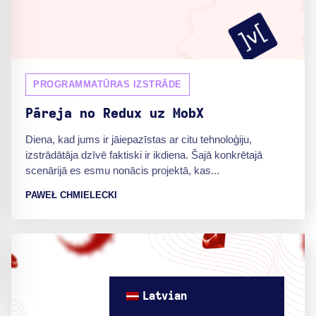
PROGRAMMATŪRAS IZSTRĀDE
Pāreja no Redux uz MobX
Diena, kad jums ir jāiepazīstas ar citu tehnoloģiju,
izstrādātāja dzīvē faktiski ir ikdiena. Šajā konkrētajā
scenārijā es esmu nonācis projektā, kas...
PAWEŁ CHMIELECKI
Latvian