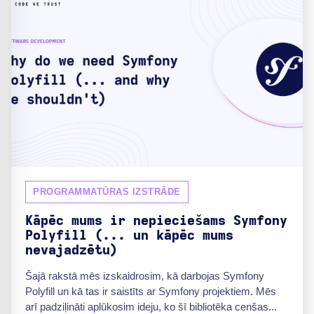
PROGRAMMATŪRAS IZSTRĀDE
Kāpēc mums ir nepieciešams Symfony
Polyfill (... un kāpēc mums
nevajadzētu)
Šajā rakstā mēs izskaidrosim, kā darbojas Symfony
Polyfill un kā tas ir saistīts ar Symfony projektiem. Mēs
arī padziļināti aplūkosim ideju, ko šī bibliotēka cenšas...