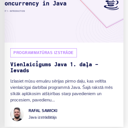
PROGRAMMATŪRAS IZSTRĀDE
Vienlaicīgums Java 1. daļa -
Ievads
Izlasiet mūsu emuāru sērijas pirmo daļu, kas veltīta
vienlaicīgai darbībai programmā Java. Šajā rakstā mēs
sīkāk aplūkosim atšķirības starp pavedieniem un
procesiem, pavedienu...
RAFAL SAWICKI
Java izstrādātājs