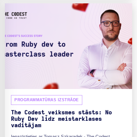
PROGRAMMATŪRAS IZSTRĀDE
The Codest veiksmes stāsts: No
Ruby Dev līdz meistarklases
vadītājam
Iepazīstieties ar Tomasz Szkaradek - The Codest