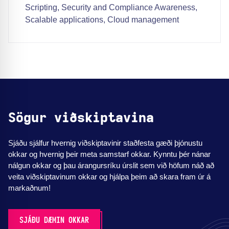
Scripting, Security and Compliance Awareness,
Scalable applications, Cloud management
Sögur viðskiptavina
Sjáðu sjálfur hvernig viðskiptavinir staðfesta gæði þjónustu
okkar og hvernig þeir meta samstarf okkar. Kynntu þér nánar
nálgun okkar og þau árangursríku úrslit sem við höfum náð að
veita viðskiptavinum okkar og hjálpa þeim að skara fram úr á
markaðnum!
SJÁÐU DÆMIN OKKAR