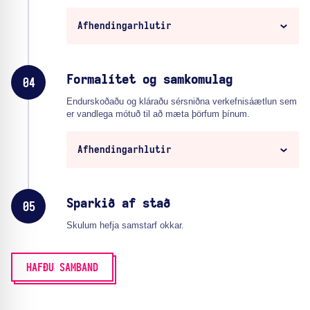
Afhendingarhlutir
Formalítet og samkomulag
04
Endurskoðaðu og kláraðu sérsniðna verkefnisáætlun sem
er vandlega mótuð til að mæta þörfum þínum.
Afhendingarhlutir
Sparkið af stað
05
Skulum hefja samstarf okkar.
HAFÐU SAMBAND