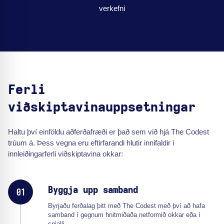
verkefni
Ferli
viðskiptavinauppsetningar
Haltu því einföldu aðferðafræði er það sem við hjá The Codest
trúum á. Þess vegna eru eftirfarandi hlutir innifaldir í
innleiðingarferli viðskiptavina okkar:
Byggja upp samband
01
Byrjaðu ferðalag þitt með The Codest með því að hafa
samband í gegnum hnitmiðaða netformið okkar eða í
spjalli.