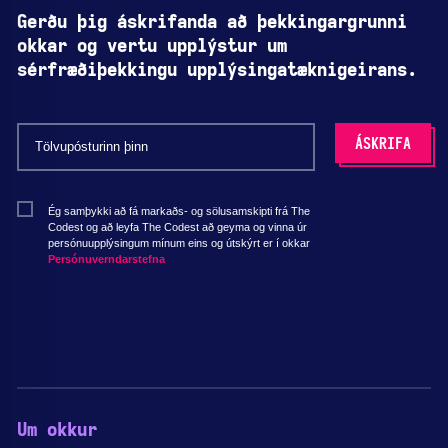
Gerðu þig áskrifanda að þekkingargrunni
okkar og vertu upplýstur um
sérfræðiþekkingu upplýsingatæknigeirans.
Ég samþykki að fá markaðs- og sölusamskipti frá The
Codest og að leyfa The Codest að geyma og vinna úr
persónuupplýsingum mínum eins og útskýrt er í okkar
Persónuverndarstefna
Um okkur