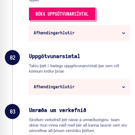
BÓKA UPPGÖTVUNARSÍMTAL
Afhendingarhlutir
Uppgötvunarsímtal
02
Taktu þátt í ítarlegu uppgötvunarsímtali þar sem við
könnum kröfur þínar.
Afhendingarhlutir
Umræða um verkefnið
03
Skoðum verkefnið þitt nánar á umræðustiginu. team
okkar mun vinna náið með þér að kanna lausnir sem eru
sérsniðnar að þínum sérstöku þörfum.