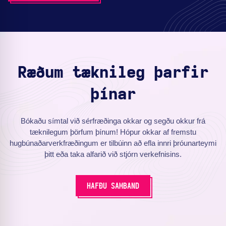
Ræðum tæknileg þarfir
þínar
Bókaðu símtal við sérfræðinga okkar og segðu okkur frá
tæknilegum þörfum þínum! Hópur okkar af fremstu
hugbúnaðarverkfræðingum er tilbúinn að efla innri þróunarteymi
þitt eða taka alfarið við stjórn verkefnisins.
HAFÐU SAMBAND