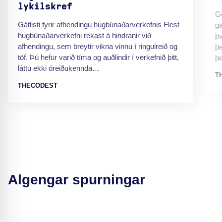
lykilskref
Ge
Gátlisti fyrir afhendingu hugbúnaðarverkefnis Flest
ga
hugbúnaðarverkefni rekast á hindranir við
þv
afhendingu, sem breytir vikna vinnu í ringulreið og
þe
töf. Þú hefur varið tíma og auðlindir í verkefnið þitt,
þ
láttu ekki óreiðukennda…
T
THECODEST
Algengar spurningar