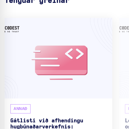
Tengdar greinar
ANNAÐ
Gátlisti við afhendingu
L
hugbúnaðarverkefnis:
o