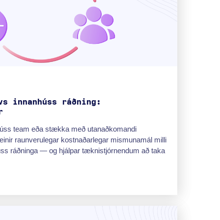
vs innanhúss ráðning:
r
nhúss team eða stækka með utanaðkomandi
einir raunverulegar kostnaðarlegar mismunamál milli
húss ráðninga — og hjálpar tæknistjórnendum að taka