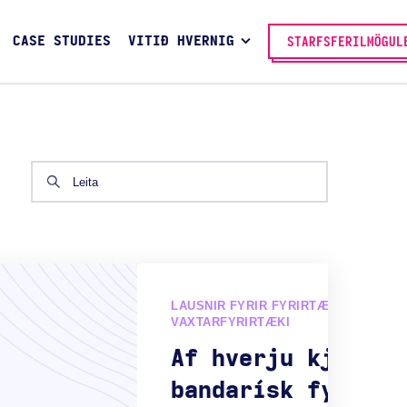
CASE STUDIES
VITIÐ HVERNIG
STARFSFERILMÖGUL
LAUSNIR FYRIR FYRIRTÆKI OG
VAXTARFYRIRTÆKI
Af hverju kjósa
bandarísk fyrirtæ