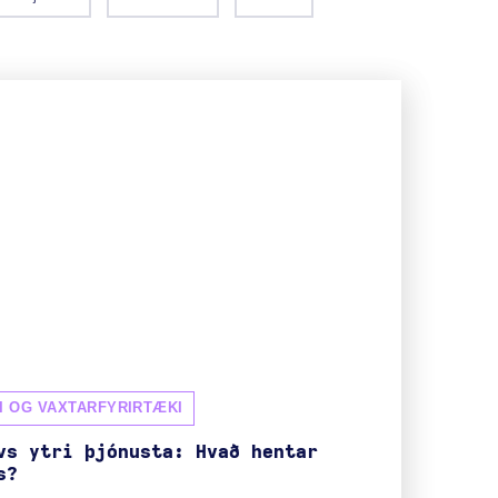
I OG VAXTARFYRIRTÆKI
vs ytri þjónusta: Hvað hentar
s?