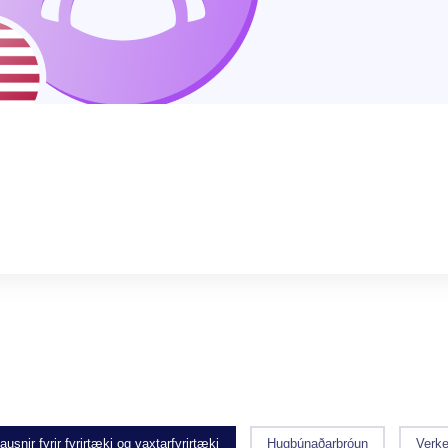
ausnir fyrir fyrirtæki og vaxtarfyrirtæki
Hugbúnaðarþróun
Verke