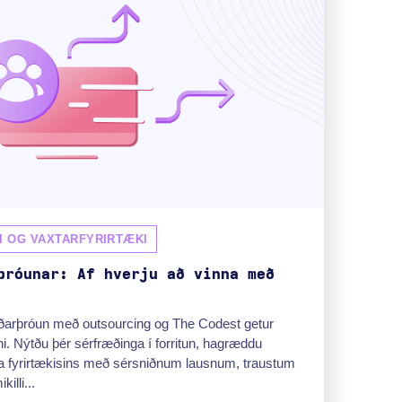
I OG VAXTARFYRIRTÆKI
þróunar: Af hverju að vinna með
arþróun með outsourcing og The Codest getur
ni. Nýtðu þér sérfræðinga í forritun, hagræddu
rla fyrirtækisins með sérsniðnum lausnum, traustum
illi...