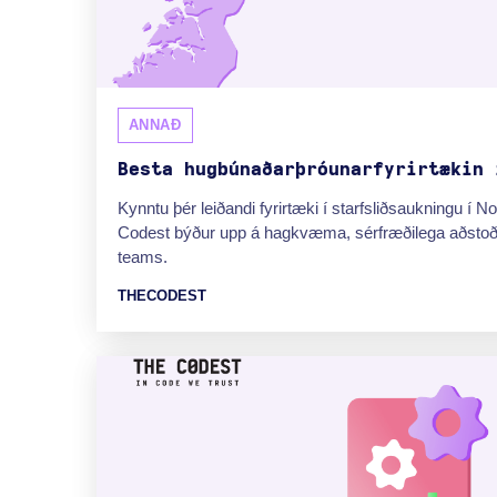
ANNAÐ
Besta hugbúnaðarþróunarfyrirtækin 
Kynntu þér leiðandi fyrirtæki í starfsliðsaukningu í 
Codest býður upp á hagkvæma, sérfræðilega aðstoð 
teams.
THECODEST