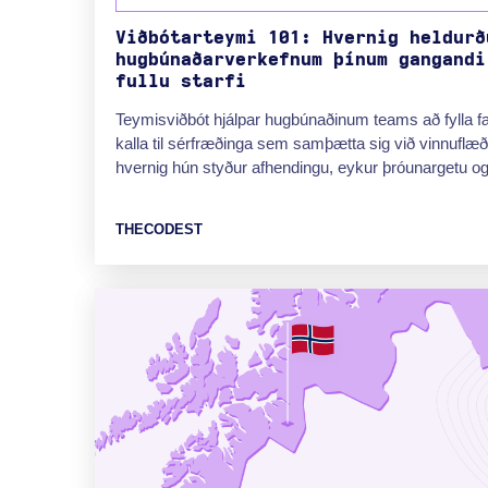
Viðbótarteymi 101: Hvernig heldurð
hugbúnaðarverkefnum þínum gangandi
fullu starfi
Teymisviðbót hjálpar hugbúnaðinum teams að fylla f
kalla til sérfræðinga sem samþætta sig við vinnuflæði þ
hvernig hún styður afhendingu, eykur þróunargetu og 
THECODEST