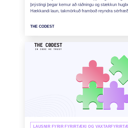
þrýstingi þegar kemur að ráðningu og stækkun hugb
Hækkandi laun, takmörkuð framboð reyndra sérfræði
THE CODEST
LAUSNIR FYRIR FYRIRTÆKI OG VAXTARFYRIRTÆ