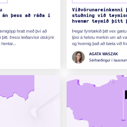
u
Viðvörunareinkenni 
 án þess að ráða í
stuðning við teymis
hvenær teymið þitt 
ærnigöpp hratt með því að
Þegar fyrirtækið þitt vex gætu
itt. Þessi leiðarvísir útskýrir
ljósi á helstu merkin um að va
hentar...
og hvernig það að bæta við fr
AGATA WASZAK
Sérfræðingur í lausnum 