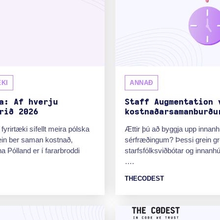
KI
ANNAÐ
a: Af hverju
Staff Augmentation 
rið 2026
kostnaðarsamanburðu
yrirtæki sífellt meira pólska
Ættir þú að byggja upp inna
rein ber saman kostnað,
sérfræðingum? Þessi grein gr
 Pólland er í fararbroddi
starfsfólksviðbótar og innan
….
THECODEST