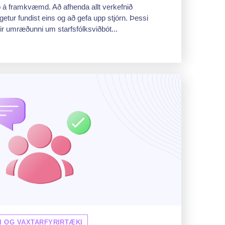
ð á framkvæmd. Að afhenda allt verkefnið
etur fundist eins og að gefa upp stjórn. Þessi
ir umræðunni um starfsfólksviðbót...
I OG VAXTARFYRIRTÆKI