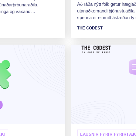
Að ráða nýtt fólk getur hægja
únaðarþróunaraðila.
utanaðkomandi þjónustuaðila g
nga og vaxandi...
spenna er einmitt ástæðan fyr
THE CODEST
KI
LAUSNIR FYRIR FYRIRTÆK