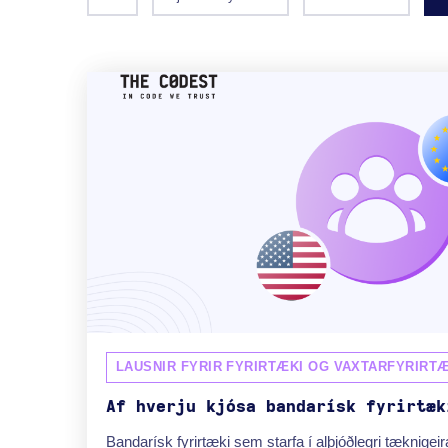
LAUSNIR FYRIR FYRIRTÆKI OG VAXTARFYRIRTÆ
Af hverju kjósa bandarísk fyrirtæk
Bandarísk fyrirtæki sem starfa í alþjóðlegri tæknigei