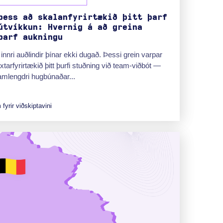
þess að skalanfyrirtækið þitt þarf
útvíkkun: Hvernig á að greina
þarf aukningu
 innri auðlindir þínar ekki dugað. Þessi grein varpar
xtarfyrirtækið þitt þurfi stuðning við team-viðbót —
amlengdri hugbúnaðar...
fyrir viðskiptavini