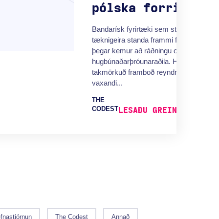
pólska forritara?
Bandarísk fyrirtæki sem starfa í alþjóðle
tæknigeira standa frammi fyrir vaxandi þ
þegar kemur að ráðningu og stækkun
hugbúnaðarþróunaraðila. Hækkandi lau
takmörkuð framboð reyndra sérfræðing
vaxandi...
THE
CODEST
LESAÐU GREININA Í HE
fnastjórnun
The Codest
Annað