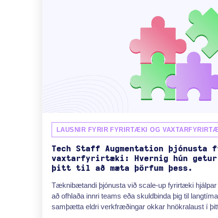
LAUSNIR FYRIR FYRIRTÆKI OG VAXTARFYRIRTÆ
Tech Staff Augmentation þjónusta f
vaxtarfyrirtæki: Hvernig hún getur
þitt til að mæta þörfum þess.
Tæknibætandi þjónusta við scale-up fyrirtæki hjálpa
að ofhlaða innri teams eða skuldbinda þig til langtí
samþætta eldri verkfræðingar okkar hnökralaust í þitt