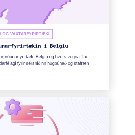
I OG VAXTARFYRIRTÆKI
unarfyrirtækin í Belgíu
arþróunarfyrirtæki Belgíu og hvers vegna The
darfélagi fyrir sérsniðinn hugbúnað og stafræn