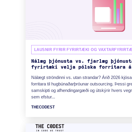
LAUSNIR FYRIR FYRIRTÆKI OG VAXTARFYRIRTÆ
Nálæg þjónusta vs. fjarlæg þjónust
fyrirtæki velja pólska forritara á
Nálægt ströndinni vs. utan strandar? Árið 2026 kjósa f
forritara til hugbúnaðarþróunar outsourcing. Þessi g
samskipti og afhendingargæði og útskýrir hvers vegna
sem efstur...
THECODEST