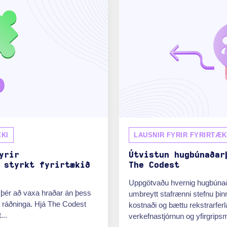
KI
LAUSNIR FYRIR FYRIRTÆK
yrir
Útvistun hugbúnaðar
 styrkt fyrirtækið
The Codest
Uppgötvaðu hvernig hugbúnað
r þér að vaxa hraðar án þess
umbreytt stafrænni stefnu þin
ma ráðninga. Hjá The Codest
kostnaði og bættu rekstrarfe
...
verkefnastjórnun og yfirgripsmik