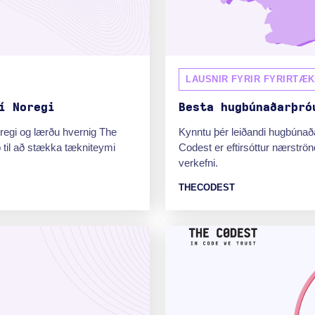
LAUSNIR FYRIR FYRIRTÆK
í Noregi
Besta hugbúnaðarþró
Noregi og lærðu hvernig The
Kynntu þér leiðandi hugbúnað
til að stækka tækniteymi
Codest er eftirsóttur nærströn
verkefni.
THECODEST