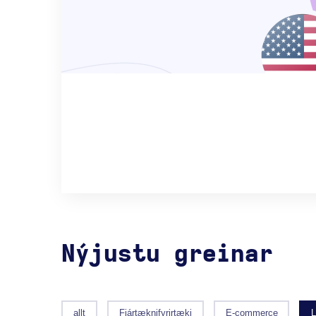
Nýjustu greinar
allt
Fjártæknifyrirtæki
E-commerce
L