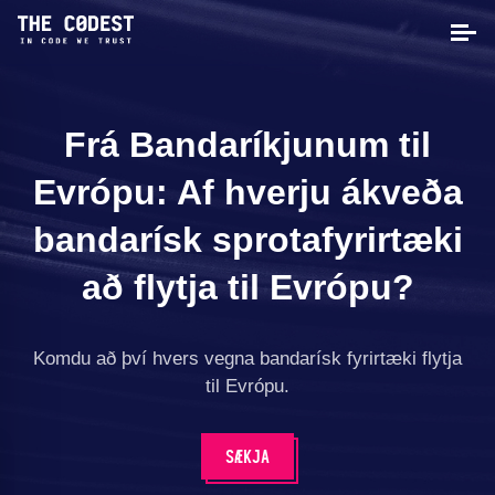
Frá Bandaríkjunum til
Evrópu: Af hverju ákveða
bandarísk sprotafyrirtæki
að flytja til Evrópu?
Komdu að því hvers vegna bandarísk fyrirtæki flytja
til Evrópu.
SÆKJA