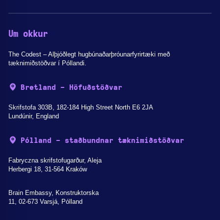
Um okkur
The Codest – Alþjóðlegt hugbúnaðarþróunarfyrirtæki með
tæknimiðstöðvar í Póllandi.
Bretland - Höfuðstöðvar
Skrifstofa 303B, 182-184 High Street North E6 2JA
Lundúnir, England
Pólland - staðbundnar tæknimiðstöðvar
Fabryczna skrifstofugarður, Aleja
Herbergi 18, 31-564 Kraków
Brain Embassy, Konstruktorska
11, 02-673 Varsjá, Pólland