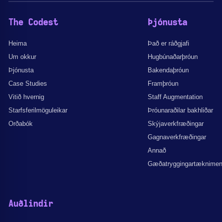
The Codest
Þjónusta
Heima
Það er ráðgjafi
Um okkur
Hugbúnaðarþróun
Þjónusta
Bakendaþróun
Case Studies
Framþróun
Vitið hvernig
Staff Augmentation
Starfsferilmöguleikar
Þróunaraðilar bakhliðar
Orðabók
Skýjaverkfræðingar
Gagnaverkfræðingar
Annað
Gæðatryggingartæknime
Auðlindir