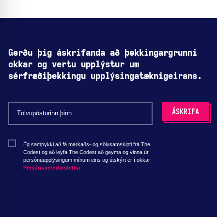
Gerðu þig áskrifanda að þekkingargrunni
okkar og vertu upplýstur um
sérfræðiþekkingu upplýsingatæknigeirans.
Ég samþykki að fá markaðs- og sölusamskipti frá The
Codest og að leyfa The Codest að geyma og vinna úr
persónuupplýsingum mínum eins og útskýrt er í okkar
Persónuverndarstefna