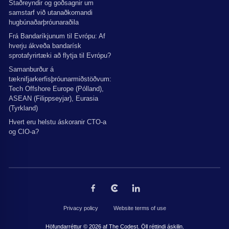
Staðreyndir og goðsagnir um
samstarf við utanaðkomandi
hugbúnaðarþróunaraðila
Frá Bandaríkjunum til Evrópu: Af
hverju ákveða bandarísk
sprotafyrirtæki að flytja til Evrópu?
Samanburður á
tæknifjarkerfisþróunarmiðstöðvum:
Tech Offshore Europe (Pólland),
ASEAN (Filippseyjar), Eurasia
(Tyrkland)
Hvert eru helstu áskoranir CTO-a
og CIO-a?
Privacy policy
Website terms of use
Höfundarréttur © 2026 af The Codest. Öll réttindi áskilin.