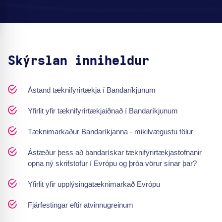
Skýrslan inniheldur
Ástand tæknifyrirtækja í Bandaríkjunum
Yfirlit yfir tæknifyrirtækjaiðnað í Bandaríkjunum
Tæknimarkaður Bandaríkjanna - mikilvægustu tölur
Ástæður þess að bandarískar tæknifyrirtækjastofnanir
opna ný skrifstofur í Evrópu og þróa vörur sínar þar?
Yfirlit yfir upplýsingatæknimarkað Evrópu
Fjárfestingar eftir atvinnugreinum