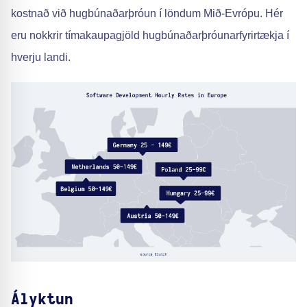
kostnað við hugbúnaðarþróun í löndum Mið-Evrópu. Hér
eru nokkrir tímakaupagjöld hugbúnaðarþróunarfyrirtækja í
hverju landi.
Ályktun