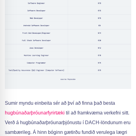
Sumir myndu einbeita sér að því að finna það besta
hugbúnaðarþróunarfyrirtæki
til að framkvæma verkefni sitt.
Verð á hugbúnaðarþróunarþjónustu í DACH-löndunum eru
sambærileg. Á hinn bóginn gætirðu fundið verulega lægri