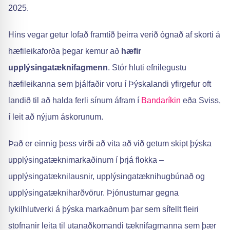
2025.
Hins vegar getur lofað framtíð þeirra verið ógnað af skorti á
hæfileikaforða þegar kemur að
hæfir
upplýsingatæknifagmenn
. Stór hluti efnilegustu
hæfileikanna sem þjálfaðir voru í Þýskalandi yfirgefur oft
landið til að halda ferli sínum áfram í
Bandaríkin
eða Sviss,
í leit að nýjum áskorunum.
Það er einnig þess virði að vita að við getum skipt þýska
upplýsingatæknimarkaðinum í þrjá flokka –
upplýsingatæknilausnir, upplýsingatæknihugbúnað og
upplýsingatækniharðvörur. Þjónusturnar gegna
lykilhlutverki á þýska markaðnum þar sem sífellt fleiri
stofnanir leita til utanaðkomandi tæknifagmanna sem þær