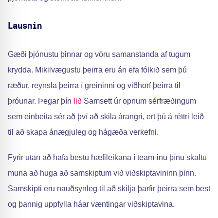
Lausnin
Gæði þjónustu þinnar og vöru samanstanda af tugum
krydda. Mikilvægustu þeirra eru án efa fólkið sem þú
ræður, reynsla þeirra í greininni og viðhorf þeirra til
þróunar. Þegar þín
lið
Samsett úr opnum sérfræðingum
sem einbeita sér að því að skila árangri, ert þú á réttri leið
til að skapa ánægjuleg og hágæða verkefni.
Fyrir utan að hafa bestu hæfileikana í team-inu þínu skaltu
muna að huga að samskiptum við viðskiptavininn þinn.
Samskipti eru nauðsynleg til að skilja þarfir þeirra sem best
og þannig uppfylla háar væntingar viðskiptavina.