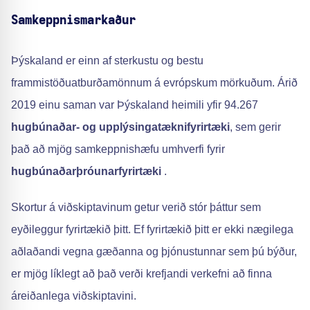
Samkeppnismarkaður
Þýskaland er einn af sterkustu og bestu
frammistöðuatburðamönnum á evrópskum mörkuðum. Árið
2019 einu saman var Þýskaland heimili yfir 94.267
hugbúnaðar- og upplýsingatæknifyrirtæki
, sem gerir
það að mjög samkeppnishæfu umhverfi fyrir
hugbúnaðarþróunarfyrirtæki
.
Skortur á viðskiptavinum getur verið stór þáttur sem
eyðileggur fyrirtækið þitt. Ef fyrirtækið þitt er ekki nægilega
aðlaðandi vegna gæðanna og þjónustunnar sem þú býður,
er mjög líklegt að það verði krefjandi verkefni að finna
áreiðanlega viðskiptavini.