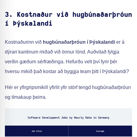
3. Kostnaður við hugbúnaðarþróun
í Þýskalandi
Kostnaðurinn við
hugbúnaðarþróun í Þýskalandi
er á
dýrari kantinum miðað við önnur lönd. Auðvitað fylgja
verðin gæðum sérfræðinga. Hefurðu velt því fyrir þér
hversu mikið það kostar að byggja team þitt í Þýskalandi?
Hér er yfirgripsmikill yfirlit yfir störf tengd hugbúnaðarþróun
og tímakaup þeirra.