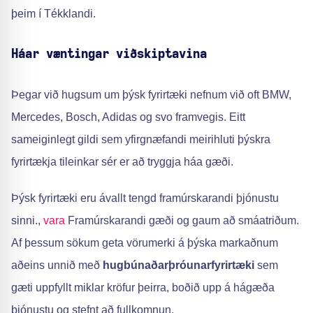
þeim í Tékklandi.
Háar væntingar viðskiptavina
Þegar við hugsum um þýsk fyrirtæki nefnum við oft BMW,
Mercedes, Bosch, Adidas og svo framvegis. Eitt
sameiginlegt gildi sem yfirgnæfandi meirihluti þýskra
fyrirtækja tileinkar sér er að tryggja háa gæði.
Þýsk fyrirtæki eru ávallt tengd framúrskarandi þjónustu
sinni.,
vara
Framúrskarandi gæði og gaum að smáatriðum.
Af þessum sökum geta vörumerki á þýska markaðnum
aðeins unnið með
hugbúnaðarþróunarfyrirtæki
sem
gæti uppfyllt miklar kröfur þeirra, boðið upp á hágæða
þjónustu og stefnt að fullkomnun.