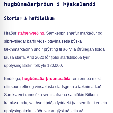
hugbúnaðarþróun í Þýskalandi
Skortur á hæfileikum
Hraður
stafrænvæðing
, Samkeppnishæfur markaður og
síbreytilegar þarfir viðskiptavina setja þýska
tæknimarkaðinn undir þrýsting til að fylla ótrúlegan fjölda
lausa starfa. Árið 2020 fór fjöldi starfstilboða fyrir
upplýsingatæknifólk yfir 120.000.
Endilega,
hugbúnaðarþróunaraðilar
eru ennþá mest
eftirspurn eftir og vinsælasta starfsgrein á tæknimarkaði.
Samkvæmt rannsókn sem stafræna samtökin Bitkom
framkvæmdu, var hvert þriðja fyrirtæki þar sem fleiri en ein
upplýsingatæknistöðu var auglýst að leita að