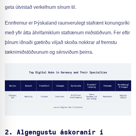
geta útvistað verkefnum sínum til.
Ennfremur er Þýskaland raunverulegt stafrænt konungsríki
með yfir átta áhrifamiklum stafrænum miðstöðvum. Fer eftir
þínum iðnaði gætirðu viljað skoða nokkrar af fremstu
tæknimiðstöðvunum og sérsviðum þeirra.
2. Algengustu áskoranir í