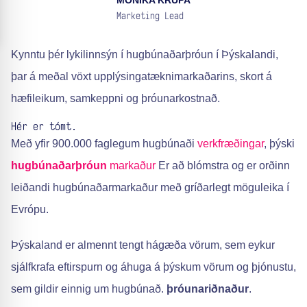
MONIKA KRUPA
Marketing Lead
Kynntu þér lykilinnsýn í hugbúnaðarþróun í Þýskalandi,
þar á meðal vöxt upplýsingatæknimarkaðarins, skort á
hæfileikum, samkeppni og þróunarkostnað.
Hér er tómt.
Með yfir 900.000 faglegum hugbúnaði
verkfræðingar
, þýski
hugbúnaðarþróun
markaður
Er að blómstra og er orðinn
leiðandi hugbúnaðarmarkaður með gríðarlegt möguleika í
Evrópu.
Þýskaland er almennt tengt hágæða vörum, sem eykur
sjálfkrafa eftirspurn og áhuga á þýskum vörum og þjónustu,
sem gildir einnig um hugbúnað.
þróunariðnaður
.