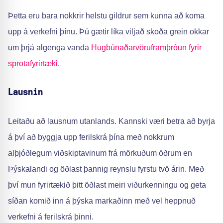
Þetta eru bara nokkrir helstu gildrur sem kunna að koma
upp á verkefni þínu. Þú gætir líka viljað skoða grein okkar
um þrjá algenga vanda
Hugbúnaðarvöruframþróun fyrir
sprotafyrirtæki
.
Lausnin
Leitaðu að lausnum utanlands. Kannski væri betra að byrja
á því að byggja upp ferilskrá þína með nokkrum
alþjóðlegum viðskiptavinum frá mörkuðum öðrum en
Þýskalandi og öðlast þannig reynslu fyrstu tvö árin. Með
því mun fyrirtækið þitt öðlast meiri viðurkenningu og geta
síðan komið inn á þýska markaðinn með vel heppnuð
verkefni á ferilskrá þinni.