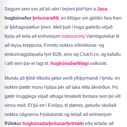
Segjum sem svo að þú sért í brýnni þörf fyrir a
Java
hugbúnaður
þróunaraðili
, en tillögur um gjöldin fara fram
úr fjárhagsáætlun þinni. Með það í huga gætirðu viljað
byrja að leita að einhverjum
outsourcing
Valmöguleikar til
að leysa kreppuna. Finndu nokkra viðmiðunar- og
einkunnagjafapalla fyrir B2B, eins og Clutch.co, og kafaðu
í allt sem þar er lagt til.
hugbúnaðarfélagi
valkostir.
Mundu að fjöldi tilboða getur verið yfirþyrmandi í fyrstu, en
nokkrir þættir munu hjálpa þér að taka rétta ákvörðun. Þú
gætir örugglega viljað athuga tímabelti forritara sem þú vilt
vinna með. Ef þú ert í Evrópu, til dæmis, geturðu skoðað
nokkra nágranna Þýskalands og leitað að einhverjum
Pólskur
hugbúnaðarþróunarfyrirtæki
eða leitaðu að