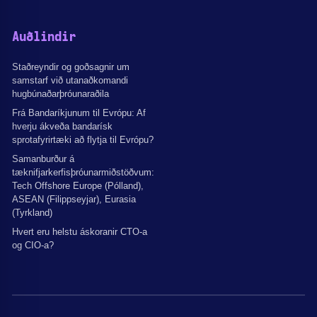
Auðlindir
Staðreyndir og goðsagnir um
samstarf við utanaðkomandi
hugbúnaðarþróunaraðila
Frá Bandaríkjunum til Evrópu: Af
hverju ákveða bandarísk
sprotafyrirtæki að flytja til Evrópu?
Samanburður á
tæknifjarkerfisþróunarmiðstöðvum:
Tech Offshore Europe (Pólland),
ASEAN (Filippseyjar), Eurasia
(Tyrkland)
Hvert eru helstu áskoranir CTO-a
og CIO-a?