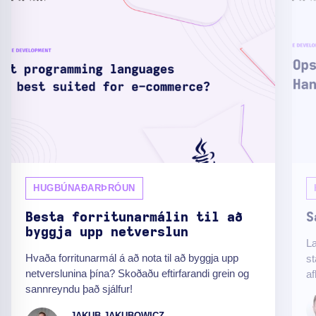
HUGBÚNAÐARÞRÓUN
Besta forritunarmálin til að
S
byggja upp netverslun
L
Hvaða forritunarmál á að nota til að byggja upp
st
netverslunina þína? Skoðaðu eftirfarandi grein og
af
sannreyndu það sjálfur!
JAKUB JAKUBOWICZ