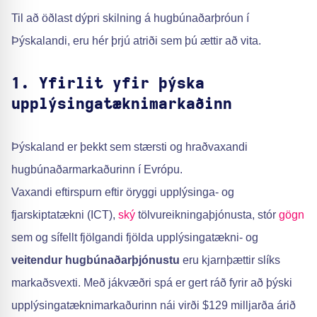
Til að öðlast dýpri skilning á hugbúnaðarþróun í
Þýskalandi, eru hér þrjú atriði sem þú ættir að vita.
1. Yfirlit yfir þýska
upplýsingatæknimarkaðinn
Þýskaland er þekkt sem stærsti og hraðvaxandi
hugbúnaðarmarkaðurinn í Evrópu.
Vaxandi eftirspurn eftir öryggi upplýsinga- og
fjarskiptatækni (ICT),
ský
tölvureikningaþjónusta, stór
gögn
sem og sífellt fjölgandi fjölda upplýsingatækni- og
veitendur hugbúnaðarþjónustu
eru kjarnþættir slíks
markaðsvexti. Með jákvæðri spá er gert ráð fyrir að þýski
upplýsingatæknimarkaðurinn nái virði $129 milljarða árið