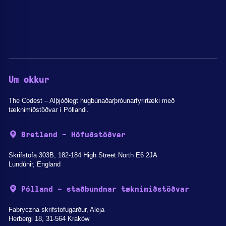
Um okkur
The Codest – Alþjóðlegt hugbúnaðarþróunarfyrirtæki með
tæknimiðstöðvar í Póllandi.
Bretland - Höfuðstöðvar
Skrifstofa 303B, 182-184 High Street North E6 2JA
Lundúnir, England
Pólland - staðbundnar tæknimiðstöðvar
Fabryczna skrifstofugarður, Aleja
Herbergi 18, 31-564 Kraków