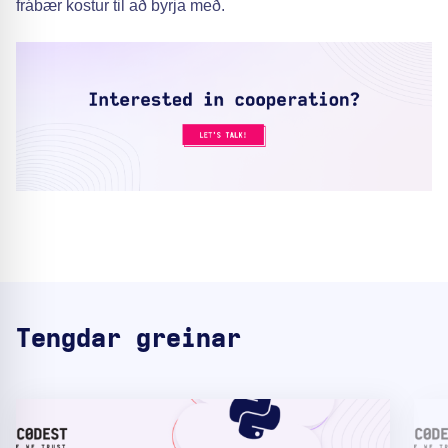
frábær kostur til að byrja með.
Tengdar greinar