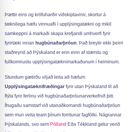
Þættir eins og kröfuharðir viðskiptavinir, skortur á
tæknilega hæfu vinnuafli í upplýsingatækni og mikil
samkeppni á markaði skapa krefjandi umhverfi fyrir
fyrirtæki innan
hugbúnaðarþróun
. Það breytir ekki þeirri
staðreynd að Þýskaland er enn einn af stærstu og
fullkomnustu upplýsingatæknimarkaðunum í heiminum.
Stundum gætirðu viljað leita að hæfum
Upplýsingatæknifræðingar
fyrir utan Þýskaland til að
flýta fyrir ferlinu við hugbúnaðarþróunarverkefnið þitt.
Íhugaðu samstarf við utanaðkomandi hugbúnaðarþróun
sem mun veita team þínum forritunar fagfólki. Nágrannar
Þýskalands, svo sem
Pólland
Eða Tékkland getur verið