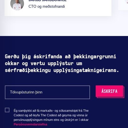
CTO og meðstofnandi
Gerðu þig áskrifanda að þekkingargrunni
okkar og vertu upplýstur um
sérfræðiþekkingu upplýsingatæknigeirans.
Ég samþykki að fá markaðs- og sölusamskipti frá The
Codest og að leyfa The Codest að geyma og vinna úr
persónuupplýsingum mínum eins og útskýrt er í okkar
Persónuverndarstefna