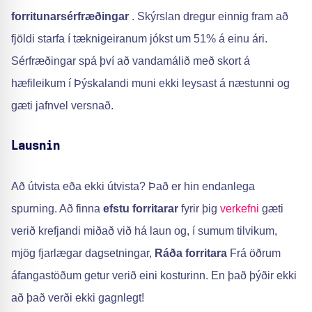
forritunarsérfræðingar
. Skýrslan dregur einnig fram að
fjöldi starfa í tæknigeiranum jókst um 51% á einu ári.
Sérfræðingar spá því að vandamálið með skort á
hæfileikum í Þýskalandi muni ekki leysast á næstunni og
gæti jafnvel versnað.
Lausnin
Að útvista eða ekki útvista? Það er hin endanlega
spurning. Að finna
efstu forritarar
fyrir þig
verkefni
gæti
verið krefjandi miðað við há laun og, í sumum tilvikum,
mjög fjarlægar dagsetningar,
Ráða forritara
Frá öðrum
áfangastöðum getur verið eini kosturinn. En það þýðir ekki
að það verði ekki gagnlegt!