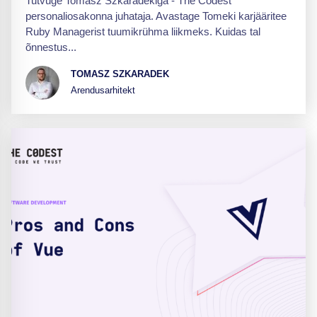
Tutvuge Tomasz Szkaradekiga - The Codest
personaliosakonna juhataja. Avastage Tomeki karjääritee
Ruby Managerist tuumikrühma liikmeks. Kuidas tal
õnnestus...
TOMASZ SZKARADEK
Arendusarhitekt