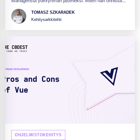
Managerista ydinryhmän jäseneksi. Miten hän onnistui...
TOMASZ SZKARADEK
Kehitysarkkitehti
OHJELMISTOKEHITYS