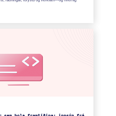
r sem þola framtíðina: innsýn frá