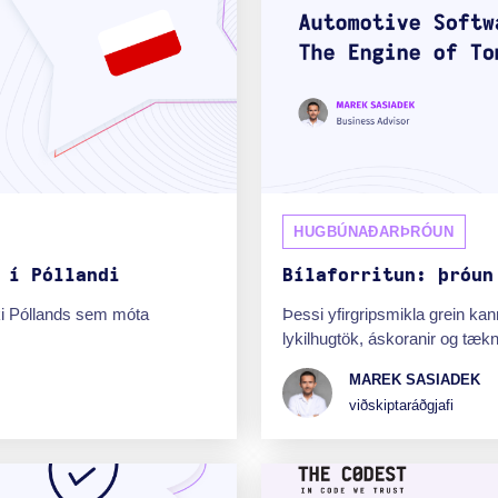
HUGBÚNAÐARÞRÓUN
 í Póllandi
Bílaforritun: þróun
ki Póllands sem móta
Þessi yfirgripsmikla grein kann
lykilhugtök, áskoranir og tæk
MAREK SASIADEK
viðskiptaráðgjafi