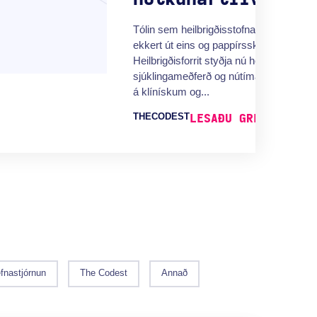
Tólin sem heilbrigðisstofnanir treysta á í
ekkert út eins og pappírsskjöl frá fyrri 
Heilbrigðisforrit styðja nú heilbrigðiskerfi
sjúklingameðferð og nútímalega heilbrig
á klínískum og...
THECODEST
LESAÐU GREININA Í
fnastjórnun
The Codest
Annað