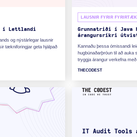
LAUSNIR FYRIR FYRIRTÆK
 í Lettlandi
Grunnatriði í Java 
árangursríkri útvis
ands og nýstárlegar lausnir
Kannaðu þessa ómissandi lei
ir tækniforingjar geta hjálpað
hugbúnaðarþróun til að auka s
tryggja árangur verkefna með
THECODEST