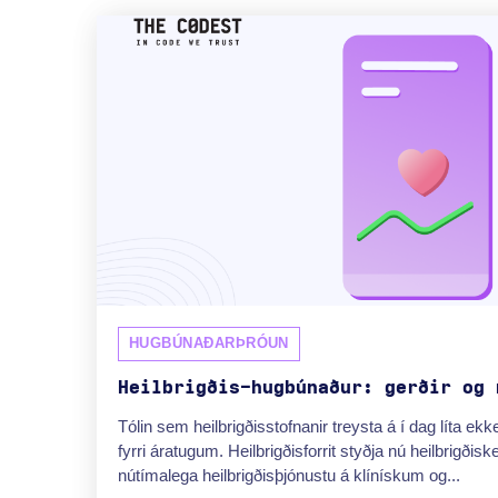
HUGBÚNAÐARÞRÓUN
Heilbrigðis-hugbúnaður: gerðir og 
Tólin sem heilbrigðisstofnanir treysta á í dag líta ekke
fyrri áratugum. Heilbrigðisforrit styðja nú heilbrigðisk
nútímalega heilbrigðisþjónustu á klínískum og...