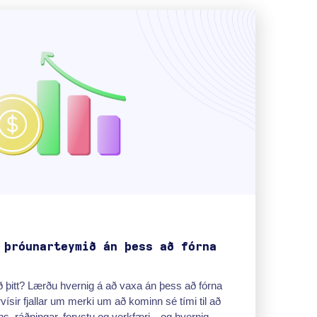
 þróunarteymið án þess að fórna
 þitt? Lærðu hvernig á að vaxa án þess að fórna
ísir fjallar um merki um að kominn sé tími til að
s, ráðningar, forystu og verkfæri—og hvernig