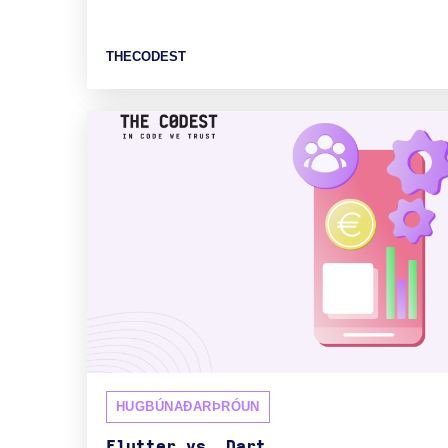
THECODEST
HUGBÚNAÐARÞRÓUN
Flutter vs. Dart