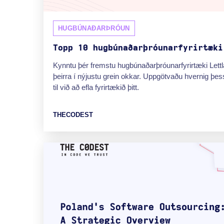
HUGBÚNAÐARÞRÓUN
Topp 10 hugbúnaðarþróunarfyrirtæki
Kynntu þér fremstu hugbúnaðarþróunarfyrirtæki Lettl
þeirra í nýjustu grein okkar. Uppgötvaðu hvernig þess
til við að efla fyrirtækið þitt.
THECODEST