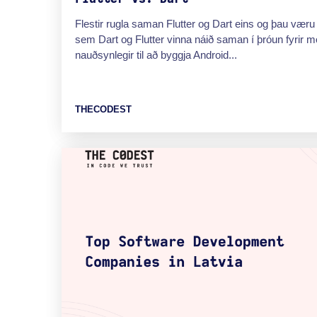
Flestir rugla saman Flutter og Dart eins og þau vær
sem Dart og Flutter vinna náið saman í þróun fyrir mör
nauðsynlegir til að byggja Android...
THECODEST