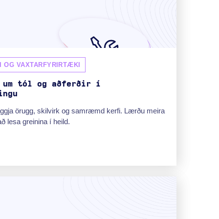
I OG VAXTARFYRIRTÆKI
 um tól og aðferðir í
ingu
ggja örugg, skilvirk og samræmd kerfi. Lærðu meira
 lesa greinina í heild.