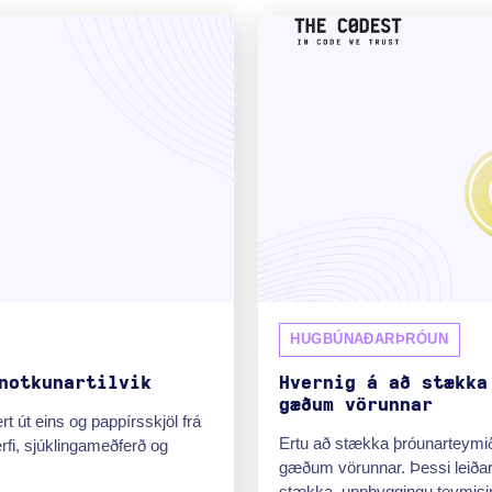
HUGBÚNAÐARÞRÓUN
notkunartilvik
Hvernig á að stækka
gæðum vörunnar
rt út eins og pappírsskjöl frá
Ertu að stækka þróunarteymið
erfi, sjúklingameðferð og
gæðum vörunnar. Þessi leiðarv
stækka, uppbyggingu teymisin