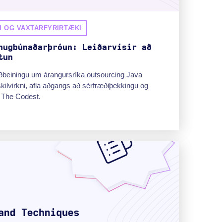
I OG VAXTARFYRIRTÆKI
hugbúnaðarþróun: Leiðarvísir að
tun
ðbeiningu um árangursríka outsourcing Java
kilvirkni, afla aðgangs að sérfræðiþekkingu og
 The Codest.