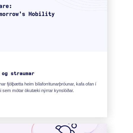
 og straumar
ar fjölþætta heim bílaforritunarþróunar, kafa ofan í
ni sem mótar ökutæki nýrrar kynslóðar.