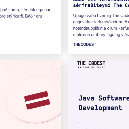
sérfræðiteymi The C
u það sama, sérstaklega þar
Uppgötvaðu hvernig The Codest
g stýrikerfi. Báðir eru
gagnvirkar vefumsóknir með n
notendaupplifun á öllum kerf
stafræna umbreytingu og viðski
THECODEST