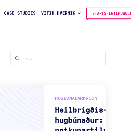
CASE STUDIES
VITIÐ HVERNIG
STARFSFERILMÖGUL
HUGBÚNAÐARÞRÓUN
Heilbrigðis-
hugbúnaður: gerði
notkunartilvik