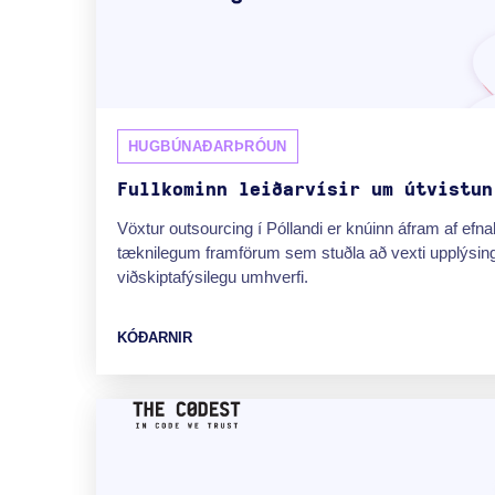
HUGBÚNAÐARÞRÓUN
Fullkominn leiðarvísir um útvistun
Vöxtur outsourcing í Póllandi er knúinn áfram af e
tæknilegum framförum sem stuðla að vexti upplýsin
viðskiptafýsilegu umhverfi.
KÓÐARNIR