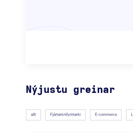
Nýjustu greinar
allt
Fjártæknifyrirtæki
E-commerce
L