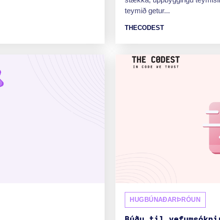
teymið getur...
THECODEST
HUGBÚNAÐARÞRÓUN
Búðu til vefumsókni