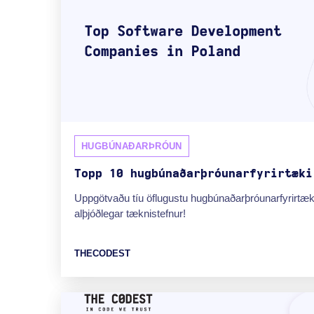
HUGBÚNAÐARÞRÓUN
Topp 10 hugbúnaðarþróunarfyrirtæki
Uppgötvaðu tíu öflugustu hugbúnaðarþróunarfyrirtæ
alþjóðlegar tæknistefnur!
THECODEST