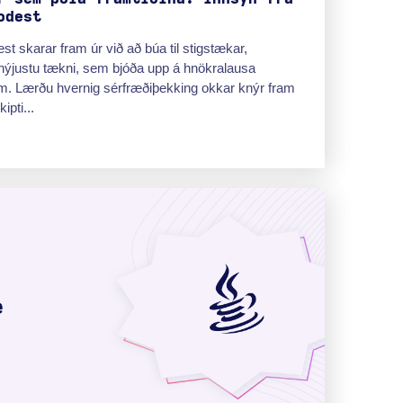
odest
 skarar fram úr við að búa til stigstækar,
ýjustu tækni, sem bjóða upp á hnökralausa
um. Lærðu hvernig sérfræðiþekking okkar knýr fram
pti...