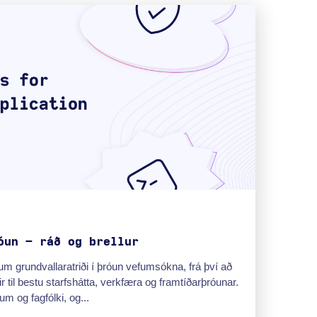
óun – ráð og brellur
ar um grundvallaratriði í þróun vefumsókna, frá því að
ir til bestu starfshátta, verkfæra og framtíðarþróunar.
m og fagfólki, og...