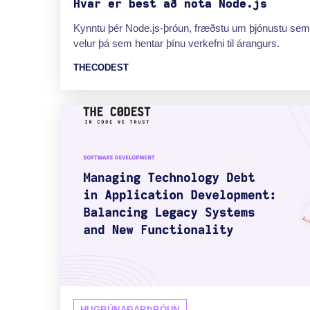
Hvar er best að nota Node.js
Kynntu þér Node.js-þróun, fræðstu um þjónustu sem 
velur þá sem hentar þínu verkefni til árangurs.
THECODEST
HUGBÚNAÐARÞRÓUN