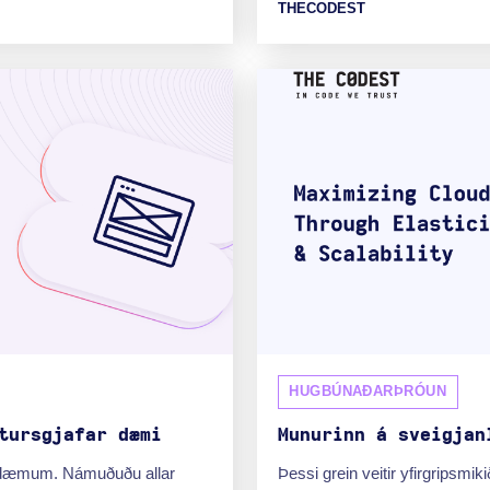
THECODEST
HUGBÚNAÐARÞRÓUN
tursgjafar dæmi
Munurinn á sveigjan
i dæmum. Námuðuðu allar
Þessi grein veitir yfirgripsmik