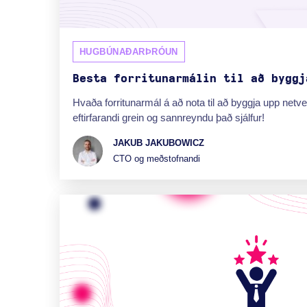
HUGBÚNAÐARÞRÓUN
Besta forritunarmálin til að byggj
Hvaða forritunarmál á að nota til að byggja upp net
eftirfarandi grein og sannreyndu það sjálfur!
JAKUB JAKUBOWICZ
CTO og meðstofnandi