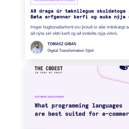
Að draga úr tæknilegum skuldatoga 
Bæta arfgennar kerfi og auka nýja 
Þegar hugbúnaðarforrit eru þróuð er afar mikilvægt að
að nýta sér eldri kerfi og að innleiða nýja virkni.
TOMASZ GIBAS
Digital Transformation Stjóri