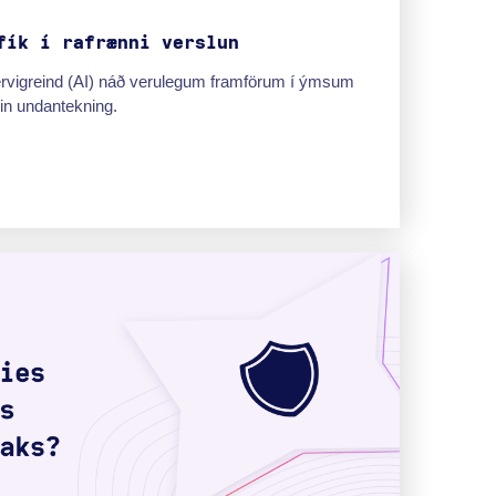
fík í rafrænni verslun
rvigreind (AI) náð verulegum framförum í ýmsum
in undantekning.