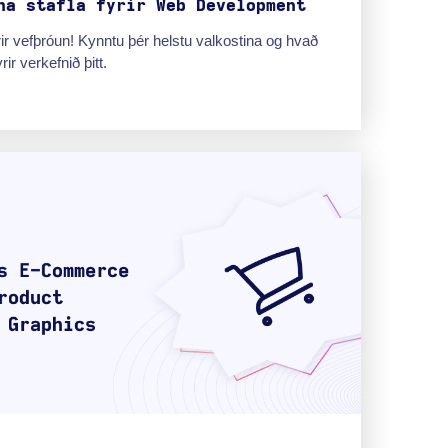
na stafla fyrir Web Development
ir vefþróun! Kynntu þér helstu valkostina og hvað
rir verkefnið þitt.