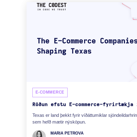
E-COMMERCE
Röðun efstu E-commerce-fyrirtækja 
Texas er land þekkt fyrir víðáttumiklar sjóndeildarhrin
sem hefð mætir nýsköpun.
MARIA PETROVA