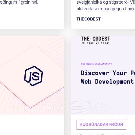
æðingum í greininni.
sveigjanleika og stigstærð. Við
hlutverk sem þau gegna í nýj
THECODEST
HUGBÚNAÐARÞRÓUN