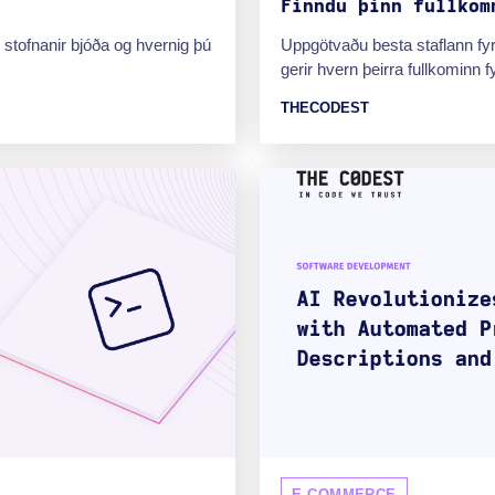
Finndu þinn fullkom
stofnanir bjóða og hvernig þú
Uppgötvaðu besta staflann fyr
gerir hvern þeirra fullkominn fy
THECODEST
E-COMMERCE