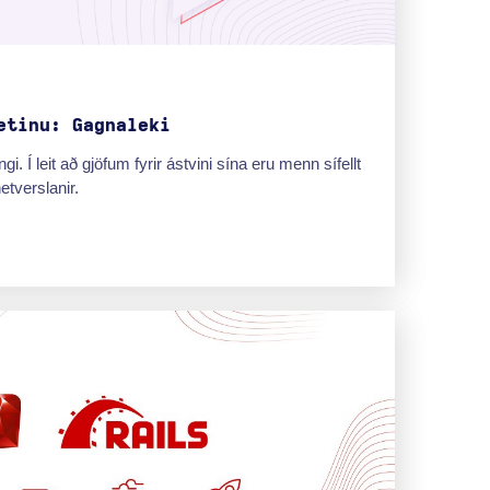
etinu: Gagnaleki
i. Í leit að gjöfum fyrir ástvini sína eru menn sífellt
netverslanir.