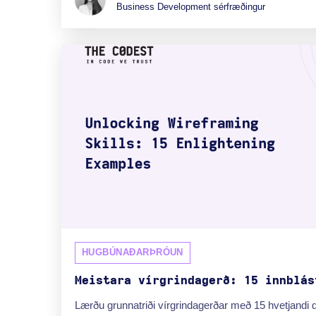
Business Development sérfræðingur
HUGBÚNAÐARÞRÓUN
Meistara vírgrindagerð: 15 innblás
Lærðu grunnatriði vírgrindagerðar með 15 hvetjand