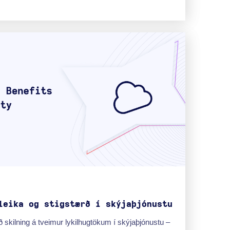
leika og stigstærð í skýjaþjónustu
ið skilning á tveimur lykilhugtökum í skýjaþjónustu –