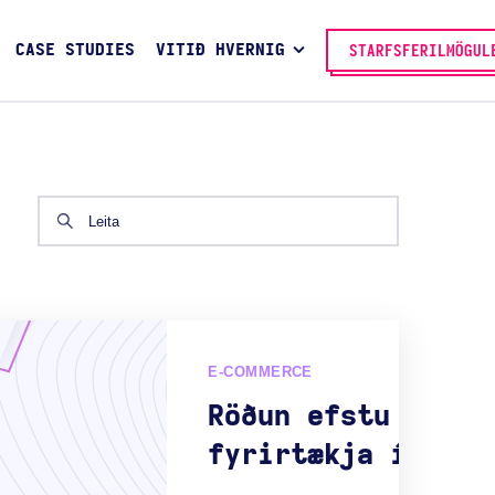
CASE STUDIES
VITIÐ HVERNIG
STARFSFERILMÖGUL
E-COMMERCE
Röðun efstu E-com
fyrirtækja í Texa