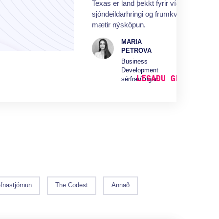
Texas er land þekkt fyrir víðáttumiklar
sjóndeildarhringi og frumkvöðlasál, ríki
mætir nýsköpun.
MARIA
PETROVA
Business
Development
LESAÐU GREININA 
sérfræðingur
fnastjórnun
The Codest
Annað