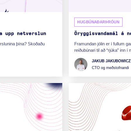
HUGBÚNAÐARÞRÓUN
a upp netverslun
Öryggisvandamál á n
verslunina þína? Skoðaðu
Framundan jólin er í fullum gang
reiðubúnari til að “rjúka” inn í 
JAKUB JAKUBOWICZ
CTO og meðstofnandi