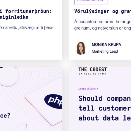
í forritunarþróun:
Vörulýsingar og gra
eiginleika
Á undanförnum árum hefur ge
 ná réttu jafnvægi milli þess
greinum, og netverslun er eng
MONIKA KRUPA
Marketing Lead