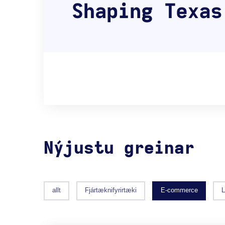
Nýjustu greinar
allt
Fjártæknifyrirtæki
E-commerce
L