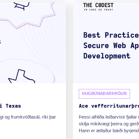
HUGBÚNAÐARÞRÓUN
í Texas
Ace vefforritunarþr
gi og frumkvöðlasál, ríki þar
Þessi alhliða leiðarvísir fjall
skilja mikilvægi þeirra og gerð
Hann er ætlaður bæði byrjendu