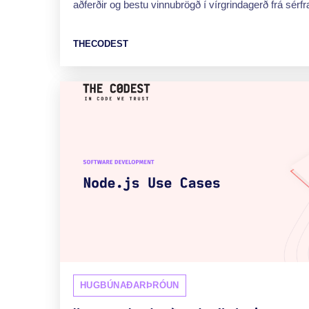
aðferðir og bestu vinnubrögð í vírgrindagerð frá sérfr
THECODEST
HUGBÚNAÐARÞRÓUN