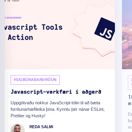
HUGBÚNAÐARÞRÓUN
Javascript-verkfæri í aðgerð
1
Uppgötvaðu nokkur JavaScript-tólin til að bæta
e
forritunarhæfileika þína. Kynntu þér nánar ESLint,
Du
Prettier og Husky!
fu
ma
REDA SALMI