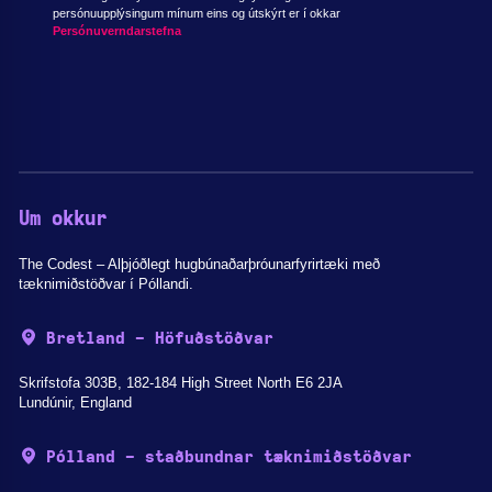
persónuupplýsingum mínum eins og útskýrt er í okkar
Persónuverndarstefna
Um okkur
The Codest – Alþjóðlegt hugbúnaðarþróunarfyrirtæki með
tæknimiðstöðvar í Póllandi.
Bretland - Höfuðstöðvar
Skrifstofa 303B, 182-184 High Street North E6 2JA
Lundúnir, England
Pólland - staðbundnar tæknimiðstöðvar