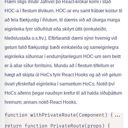
Hærri stigs íhlutir Jafnvel þó React-krókar komi í stað
HOC-a í flestum tilvikum. HOC-ar eru samt frábær kostur til
að fela flækjustig í íhlutum, til dæmis við að útvega marga
eiginleika fyrir síðuíhluti eða skilyrt útlit (einkaleiðir,
hleðslustaða o.s.frv.). Eftirfarandi dæmi sýnir hvernig við
getum falið flækjustigi bæði einkaleiða og sameiginlegra
eiginleika síðunnar í endurnýtanlegum HOC-um sem beitt
er á allar síður forritsins. Mundu að í flestum tilfellum er
hægt að skipta út HoCs fyrir React Hooks og að við getum
óvart yfirskrifað eiginleika í samsettum HoCs. Notið því
HoCs aðeins þegar nauðsyn krefur til að halda síðuþáttum
hreinum; annars notið React Hooks.
function withPrivateRoute(Component) {...

return function PrivateRoute(props) {
