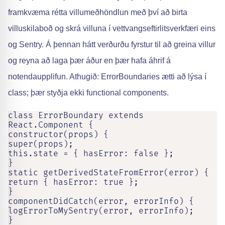
framkvæma rétta villumeðhöndlun með því að birta
villuskilaboð og skrá villuna í vettvangseftirlitsverkfæri eins
og Sentry. Á þennan hátt verðurðu fyrstur til að greina villur
og reyna að laga þær áður en þær hafa áhrif á
notendaupplifun. Athugið: ErrorBoundaries ætti að lýsa í
class; þær styðja ekki functional components.
class ErrorBoundary extends 
React.Component {

constructor(props) {

super(props);

this.state = { hasError: false };

}

static getDerivedStateFromError(error) {

return { hasError: true };

}

componentDidCatch(error, errorInfo) {

logErrorToMySentry(error, errorInfo);

}
