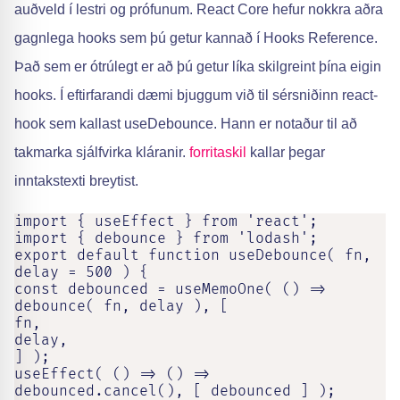
auðveld í lestri og prófunum. React Core hefur nokkra aðra
gagnlega hooks sem þú getur kannað í Hooks Reference.
Það sem er ótrúlegt er að þú getur líka skilgreint þína eigin
hooks. Í eftirfarandi dæmi bjuggum við til sérsniðinn react-
hook sem kallast useDebounce. Hann er notaður til að
takmarka sjálfvirka kláranir.
forritaskil
kallar þegar
inntakstexti breytist.
import { useEffect } from 'react';

import { debounce } from 'lodash';

export default function useDebounce( fn, 
delay = 500 ) {

const debounced = useMemoOne( () => 
debounce( fn, delay ), [

fn,

delay,

] );

useEffect( () => () => 
debounced.cancel(), [ debounced ] );
