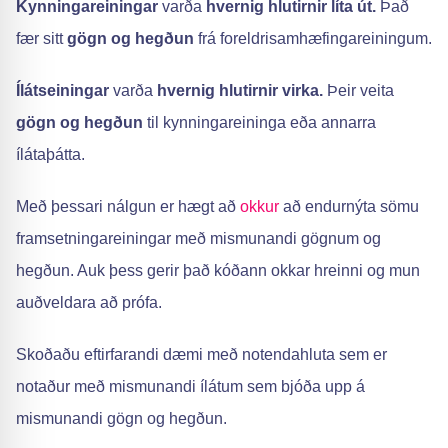
Kynningareiningar
varða
hvernig hlutirnir líta út.
Það
fær sitt
gögn og hegðun
frá foreldrisamhæfingareiningum.
Ílátseiningar
varða
hvernig hlutirnir virka.
Þeir veita
gögn og hegðun
til kynningareininga eða annarra
ílátaþátta.
Með þessari nálgun er hægt að
okkur
að endurnýta sömu
framsetningareiningar með mismunandi gögnum og
hegðun. Auk þess gerir það kóðann okkar hreinni og mun
auðveldara að prófa.
Skoðaðu eftirfarandi dæmi með notendahluta sem er
notaður með mismunandi ílátum sem bjóða upp á
mismunandi gögn og hegðun.