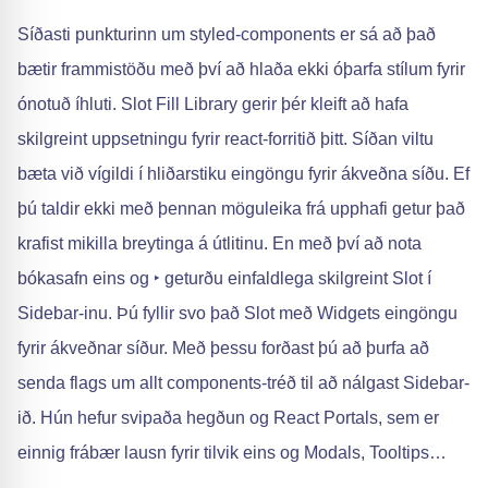
Síðasti punkturinn um styled-components er sá að það
bætir frammistöðu með því að hlaða ekki óþarfa stílum fyrir
ónotuð íhluti. Slot Fill Library gerir þér kleift að hafa
skilgreint uppsetningu fyrir react-forritið þitt. Síðan viltu
bæta við vígildi í hliðarstiku eingöngu fyrir ákveðna síðu. Ef
þú taldir ekki með þennan möguleika frá upphafi getur það
krafist mikilla breytinga á útlitinu. En með því að nota
bókasafn eins og ‣ geturðu einfaldlega skilgreint Slot í
Sidebar-inu. Þú fyllir svo það Slot með Widgets eingöngu
fyrir ákveðnar síður. Með þessu forðast þú að þurfa að
senda flags um allt components-tréð til að nálgast Sidebar-
ið. Hún hefur svipaða hegðun og React Portals, sem er
einnig frábær lausn fyrir tilvik eins og Modals, Tooltips…