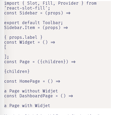
import { Slot, Fill, Provider } from 
'react-slot-fill';

const Sidebar = (props) =>

export default Toolbar;

Sidebar.Item = (props) =>

{ props.label }

const Widget = () =>

[

];

const Page = ({children}) =>

{children}

const HomePage = () =>

a Page without Widjet

const DashboardPage = () =>

a Page with Widjet