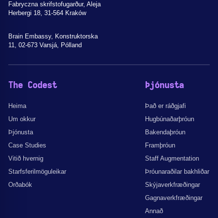
Fabryczna skrifstofugarður, Aleja
Herbergi 18, 31-564 Kraków
Brain Embassy, Konstruktorska
11, 02-673 Varsjá, Pólland
The Codest
Þjónusta
Heima
Það er ráðgjafi
Um okkur
Hugbúnaðarþróun
Þjónusta
Bakendaþróun
Case Studies
Framþróun
Vitið hvernig
Staff Augmentation
Starfsferilmöguleikar
Þróunaraðilar bakhliðar
Orðabók
Skýjaverkfræðingar
Gagnaverkfræðingar
Annað