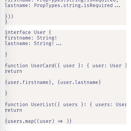
firstname: PropTypes.string.isRequired,

lastname: PropTypes.string.isRequired...

}))

}
interface User {

firstname: String!

lastname: String!...

}

function UserCard({ user }: { user: User }) 
return

{user.firstname}, {user.lastname}

}

function UserList({ users }: { users: User[]
return

{users.map((user) => )}