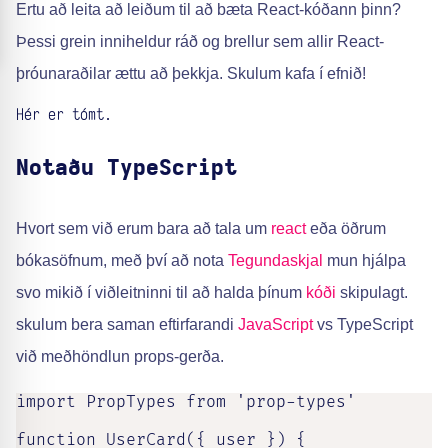
Ertu að leita að leiðum til að bæta React-kóðann þinn?
Þessi grein inniheldur ráð og brellur sem allir React-
þróunaraðilar ættu að þekkja. Skulum kafa í efnið!
Hér er tómt.
Notaðu TypeScript
Hvort sem við erum bara að tala um
react
eða öðrum
bókasöfnum, með því að nota
Tegundaskjal
mun hjálpa
svo mikið í viðleitninni til að halda þínum
kóði
skipulagt.
skulum bera saman eftirfarandi
JavaScript
vs TypeScript
við meðhöndlun props-gerða.
import PropTypes from 'prop-types'

function UserCard({ user }) {
