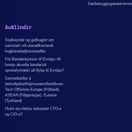
Gæðatryggingartæknime
Auðlindir
Staðreyndir og goðsagnir um
samstarf við utanaðkomandi
hugbúnaðarþróunaraðila
Frá Bandaríkjunum til Evrópu: Af
hverju ákveða bandarísk
sprotafyrirtæki að flytja til Evrópu?
Samanburður á
tæknifjarkerfisþróunarmiðstöðvum:
Tech Offshore Europe (Pólland),
ASEAN (Filippseyjar), Eurasia
(Tyrkland)
Hvert eru helstu áskoranir CTO-a
og CIO-a?