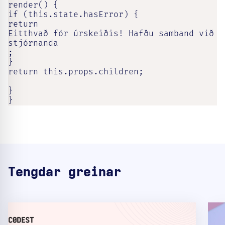
render() {

if (this.state.hasError) {

return

Eitthvað fór úrskeiðis! Hafðu samband við 
stjórnanda

;

}

return this.props.children;

}

}
Tengdar greinar