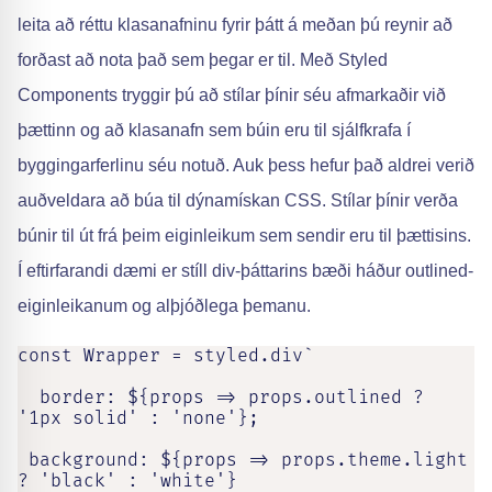
leita að réttu klasanafninu fyrir þátt á meðan þú reynir að
forðast að nota það sem þegar er til. Með Styled
Components tryggir þú að stílar þínir séu afmarkaðir við
þættinn og að klasanafn sem búin eru til sjálfkrafa í
byggingarferlinu séu notuð. Auk þess hefur það aldrei verið
auðveldara að búa til dýnamískan CSS. Stílar þínir verða
búnir til út frá þeim eiginleikum sem sendir eru til þættisins.
Í eftirfarandi dæmi er stíll div-þáttarins bæði háður outlined-
eiginleikanum og alþjóðlega þemanu.
const Wrapper = styled.div`

  border: ${props => props.outlined ? 
'1px solid' : 'none'};

 background: ${props => props.theme.light 
? 'black' : 'white'}