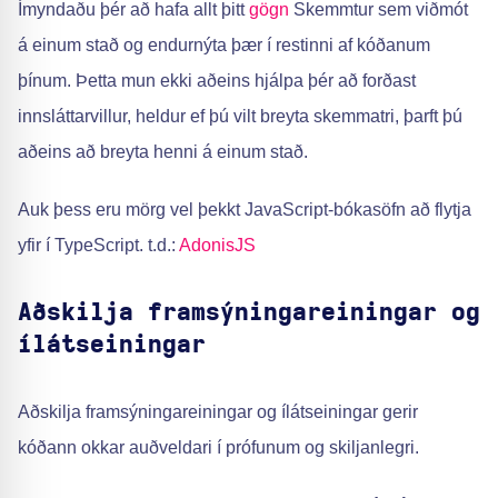
Ímyndaðu þér að hafa allt þitt
gögn
Skemmtur sem viðmót
á einum stað og endurnýta þær í restinni af kóðanum
þínum. Þetta mun ekki aðeins hjálpa þér að forðast
innsláttarvillur, heldur ef þú vilt breyta skemmatri, þarft þú
aðeins að breyta henni á einum stað.
Auk þess eru mörg vel þekkt JavaScript-bókasöfn að flytja
yfir í TypeScript. t.d.:
AdonisJS
Aðskilja framsýningareiningar og
ílátseiningar
Aðskilja framsýningareiningar og ílátseiningar gerir
kóðann okkar auðveldari í prófunum og skiljanlegri.