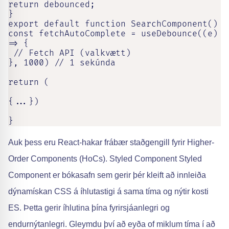
return debounced;

}

export default function SearchComponent()

const fetchAutoComplete = useDebounce((e) 
=> {

 // Fetch API (valkvætt)

}, 1000) // 1 sekúnda

return (

{...})

}
Auk þess eru React-hakar frábær staðgengill fyrir Higher-
Order Components (HoCs). Styled Component Styled
Component er bókasafn sem gerir þér kleift að innleiða
dýnamískan CSS á íhlutastigi á sama tíma og nýtir kosti
ES. Þetta gerir íhlutina þína fyrirsjáanlegri og
endurnýtanlegri. Gleymdu því að eyða of miklum tíma í að