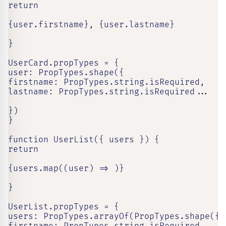
return

{user.firstname}, {user.lastname}

}

UserCard.propTypes = {

user: PropTypes.shape({

firstname: PropTypes.string.isRequired,

lastname: PropTypes.string.isRequired...

})

}

function UserList({ users }) {

return

{users.map((user) => )}

}

UserList.propTypes = {

users: PropTypes.arrayOf(PropTypes.shape({
