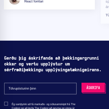
sp
React forritari
ár
T
Gerðu þig áskrifanda að þekkingargrunni
okkar og vertu upplýstur um
sérfræðiþekkingu upplýsingatæknigeirans.
Ég samþykki að fá markaðs- og sölusamskipti frá The
Codest og að leyfa The Codest að geyma og vinna úr