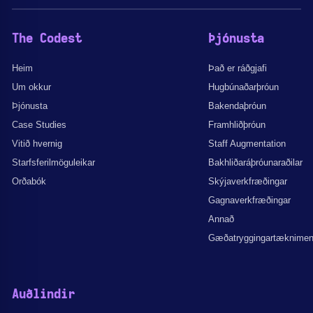
The Codest
Þjónusta
Heim
Það er ráðgjafi
Um okkur
Hugbúnaðarþróun
Þjónusta
Bakendaþróun
Case Studies
Framhliðþróun
Vitið hvernig
Staff Augmentation
Starfsferilmöguleikar
Bakhliðaráþróunaraðilar
Orðabók
Skýjaverkfræðingar
Gagnaverkfræðingar
Annað
Gæðatryggingartæknime
Auðlindir