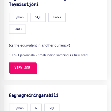
Teymisstjóri
Python
SQL
Kafka
Farðu
(or the equivalent in another currency)
100% Fjarkennsla - tímabundinn samningur í fullu starfi
VIEW JOB
Gagnagreiningaraðili
Python
R
SQL