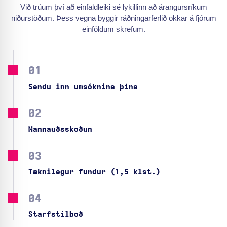
Við trúum því að einfaldleiki sé lykillinn að árangursríkum
niðurstöðum. Þess vegna byggir ráðningarferlið okkar á fjórum
einföldum skrefum.
01
Sendu inn umsóknina þína
02
Mannauðsskoðun
03
Tæknilegur fundur (1,5 klst.)
04
Starfstilboð