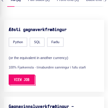
Æðsti gagnaverkfræðingur
Python
SQL
Farðu
(or the equivalent in another currency)
100% Fjarkennsla - tímabundinn samningur í fullu starfi
VIEW JOB
Gagnavinnsluverkfræðingur -