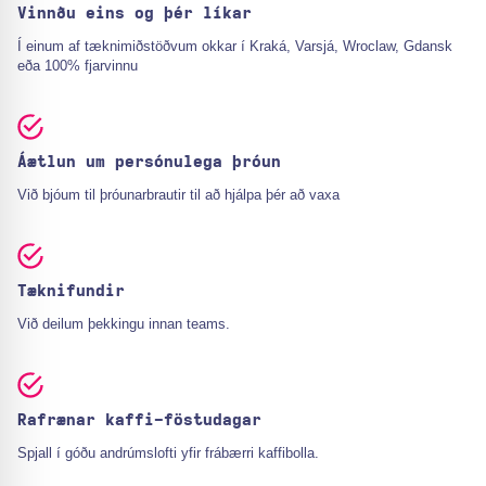
Vinnðu eins og þér líkar
Í einum af tæknimiðstöðvum okkar í Kraká, Varsjá, Wroclaw, Gdansk
eða 100% fjarvinnu
Áætlun um persónulega þróun
Við bjóum til þróunarbrautir til að hjálpa þér að vaxa
Tæknifundir
Við deilum þekkingu innan teams.
Rafrænar kaffi-föstudagar
Spjall í góðu andrúmslofti yfir frábærri kaffibolla.