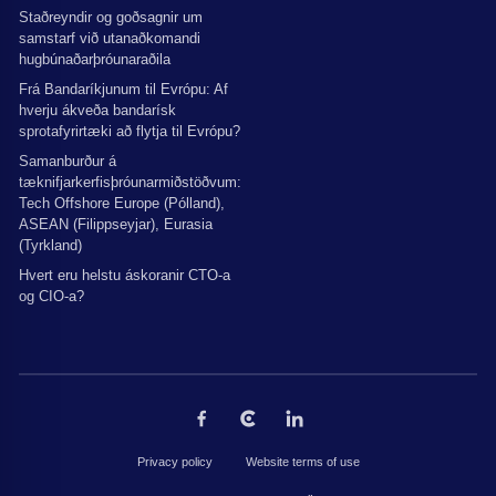
Staðreyndir og goðsagnir um
samstarf við utanaðkomandi
hugbúnaðarþróunaraðila
Frá Bandaríkjunum til Evrópu: Af
hverju ákveða bandarísk
sprotafyrirtæki að flytja til Evrópu?
Samanburður á
tæknifjarkerfisþróunarmiðstöðvum:
Tech Offshore Europe (Pólland),
ASEAN (Filippseyjar), Eurasia
(Tyrkland)
Hvert eru helstu áskoranir CTO-a
og CIO-a?
Privacy policy
Website terms of use