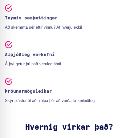
Teymis samþættingar
Að skemmta sér eftir vinnu? Af hverju ekki!
Alþjóðleg verkefni
Á því getur þú haft veruleg áhrif
Þróunarmöguleikar
Skýr plástur til að hjálpa þér að verða tæknileiðtogi.
Hvernig virkar það?