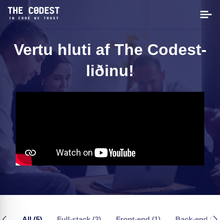
Vertu hluti af The Codest-
liðinu!
All (5)
Full-stack (2)
Front-end (1)
Back-end (1)