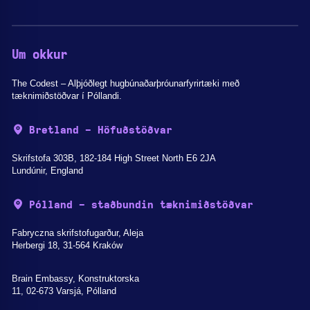
Um okkur
The Codest – Alþjóðlegt hugbúnaðarþróunarfyrirtæki með
tæknimiðstöðvar í Póllandi.
Bretland - Höfuðstöðvar
Skrifstofa 303B, 182-184 High Street North E6 2JA
Lundúnir, England
Pólland - staðbundin tæknimiðstöðvar
Fabryczna skrifstofugarður, Aleja
Herbergi 18, 31-564 Kraków
Brain Embassy, Konstruktorska
11, 02-673 Varsjá, Pólland