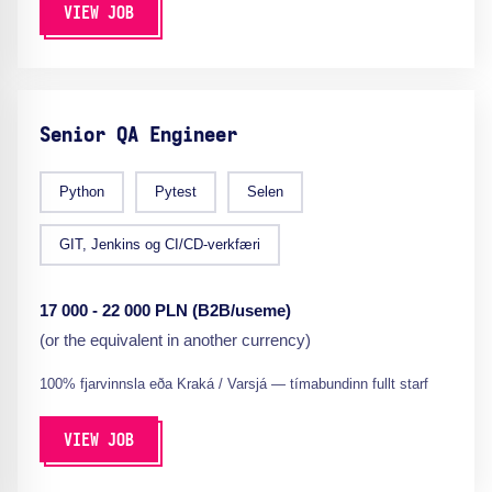
VIEW JOB
Senior QA Engineer
Python
Pytest
Selen
GIT, Jenkins og CI/CD-verkfæri
17 000 - 22 000 PLN (B2B/useme)
(or the equivalent in another currency)
100% fjarvinnsla eða Kraká / Varsjá — tímabundinn fullt starf
VIEW JOB