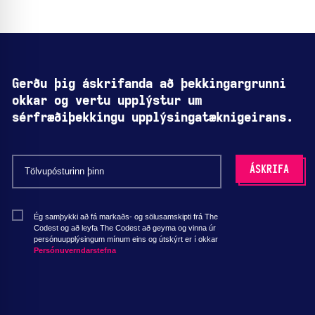
Gerðu þig áskrifanda að þekkingargrunni
okkar og vertu upplýstur um
sérfræðiþekkingu upplýsingatæknigeirans.
Ég samþykki að fá markaðs- og sölusamskipti frá The
Codest og að leyfa The Codest að geyma og vinna úr
persónuupplýsingum mínum eins og útskýrt er í okkar
Persónuverndarstefna