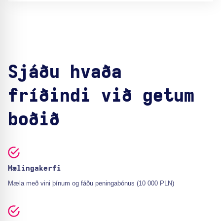
Sjáðu hvaða
fríðindi við getum
boðið
Mælingakerfi
Mæla með vini þínum og fáðu peningabónus (10 000 PLN)