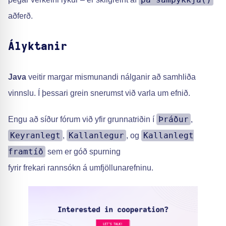
aðferð.
Ályktanir
Java
veitir margar mismunandi nálganir að samhliða
vinnslu. Í þessari grein snerumst við varla um efnið.
Þráður
Engu að síður fórum við yfir grunnatriðin í
,
Keyranlegt
Kallanlegur
Kallanlegt
,
, og
framtíð
sem er góð spurning
fyrir frekari rannsókn á umfjöllunarefninu.