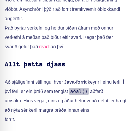
viðbót. Asynchróni þýðir að forrit framkvæmir óblokkandi
aðgerðir.
Það byrjar verkefni og heldur síðan áfram með önnur
verkefni á meðan það bíður eftir svari. Þegar það fær
svarið getur það
react
að því.
Allt þetta djass
Að sjálfgefinni stillingu, hver
Java-forrit
keyrir í einu ferli. Í
aðal()
því ferli er ein þráð sem tengist
aðferð
umsókn. Hins vegar, eins og áður hefur verið nefnt, er hægt
að nýta sér kerfi margra þráða innan eins
forrit.