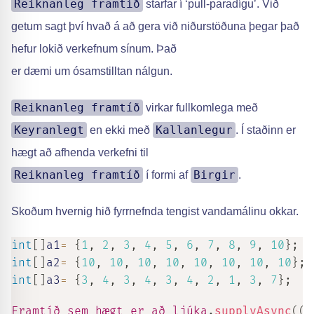
Reiknanleg framtíð
starfar í ‘pull-paradígu’. Við
getum sagt því hvað á að gera við niðurstöðuna þegar það
hefur lokið verkefnum sínum. Það
er dæmi um ósamstilltan nálgun.
Reiknanleg framtíð
virkar fullkomlega með
Keyranlegt
Kallanlegur
en ekki með
. Í staðinn er
hægt að afhenda verkefni til
Reiknanleg framtíð
Birgir
í formi af
.
Skoðum hvernig hið fyrrnefnda tengist vandamálinu okkar.
int
[
]
a1
=
{
1
,
2
,
3
,
4
,
5
,
6
,
7
,
8
,
9
,
10
}
;
int
[
]
a2
=
{
10
,
10
,
10
,
10
,
10
,
10
,
10
,
10
}
;
int
[
]
a3
=
{
3
,
4
,
3
,
4
,
3
,
4
,
2
,
1
,
3
,
7
}
;
Framtíð sem hægt er að ljúka
.
supplyAsync
(
(
)