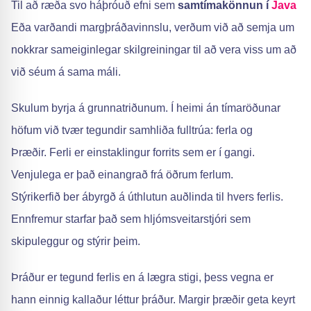
Til að ræða svo háþróuð efni sem
samtímakönnun í
Java
Eða varðandi margþráðavinnslu, verðum við að semja um
nokkrar sameiginlegar skilgreiningar til að vera viss um að
við séum á sama máli.
Skulum byrja á grunnatriðunum. Í heimi án tímaröðunar
höfum við tvær tegundir samhliða fulltrúa: ferla og
Þræðir. Ferli er einstaklingur forrits sem er í gangi.
Venjulega er það einangrað frá öðrum ferlum.
Stýrikerfið ber ábyrgð á úthlutun auðlinda til hvers ferlis.
Ennfremur starfar það sem hljómsveitarstjóri sem
skipuleggur og stýrir þeim.
Þráður er tegund ferlis en á lægra stigi, þess vegna er
hann einnig kallaður léttur þráður. Margir þræðir geta keyrt