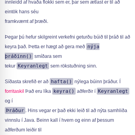
innleidd af hvaða flokki sem er, þar sem ætlast er til að
eintök hans séu
framkvæmt af þræði.
Þegar þú hefur skilgreint verkefni geturðu búið til þráð til að
nýja
keyra það. Þetta er hægt að gera með
þráðinn()
smíðara sem
Keyranlegt
tekur
sem rökstuðning sinn.
hafta()
Síðasta skrefið er að
nýlega búinn þráður. Í
keyra()
Keyranlegt
forritaskil
Það eru líka
aðferðir í
og í
Þráður
. Hins vegar er það ekki leið til að nýta samhliða
vinnslu í Java. Beinn kall í hvern og einn af þessum
aðferðum leiðir til