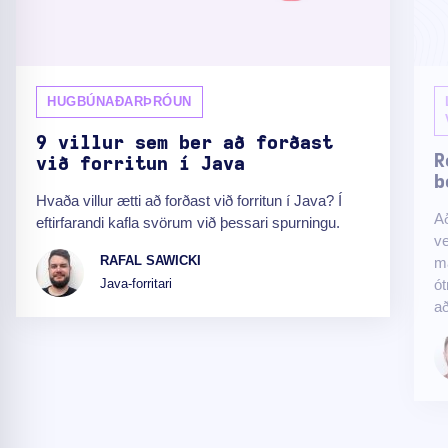
HUGBÚNAÐARÞRÓUN
9 villur sem ber að forðast
R
við forritun í Java
b
Hvaða villur ætti að forðast við forritun í Java? Í
Að
eftirfarandi kafla svörum við þessari spurningu.
ve
RAFAL SAWICKI
ma
ót
Java-forritari
að