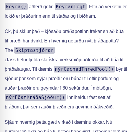
keyra()
Keyranlegt
aðferð gefin
. Eftir að verkefni er
lokið er þráðurinn enn til staðar og í biðham.
Ok, þú skilur það – kjósaðu þráðapottinn frekar en að búa
til þræði handvirkt. En hvernig geturðu nýtt þráðapotta?
Skiptastjórar
The
class hefur fjölda statískra verksmiðjuaðferða til að búa til
nýrCachedThredPool()
þráðalaugar. Til dæmis
býr til
sjóður þar sem nýjar þræðir eru búnar til eftir þörfum og
auðar þræðir eru geymdar í 60 sekúndur. Í mótsögn,
nýrFöstÞráðaSjóður()
Inniheldur fast sett af
þráðum, þar sem auðir þræðir eru geymdir óákveðið.
Sjáum hvernig þetta gæti virkað í dæminu okkar. Nú
þurfum við ekki að búa til þræði handvirkt. Í staðinn verðum