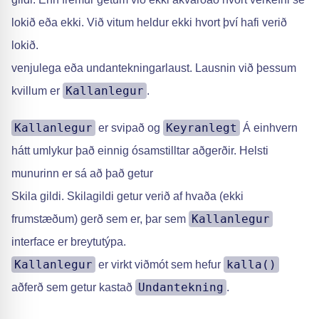
lokið eða ekki. Við vitum heldur ekki hvort því hafi verið
lokið.
venjulega eða undantekningarlaust. Lausnin við þessum
Kallanlegur
kvillum er
.
Kallanlegur
Keyranlegt
er svipað og
Á einhvern
hátt umlykur það einnig ósamstilltar aðgerðir. Helsti
munurinn er sá að það getur
Skila gildi. Skilagildi getur verið af hvaða (ekki
Kallanlegur
frumstæðum) gerð sem er, þar sem
interface er breytutýpa.
Kallanlegur
kalla()
er virkt viðmót sem hefur
Undantekning
aðferð sem getur kastað
.