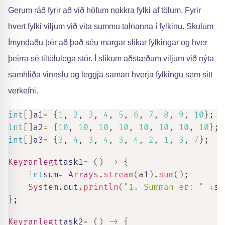
Gerum ráð fyrir að við höfum nokkra fylki af tölum. Fyrir
hvert fylki viljum við vita summu talnanna í fylkinu. Skulum
Ímyndaðu þér að það séu margar slíkar fylkingar og hver
þeirra sé tiltölulega stór. Í slíkum aðstæðum viljum við nýta
samhliða vinnslu og leggja saman hverja fylkingu sem sitt
verkefni.
int
[
]
a1
=
{
1
,
2
,
3
,
4
,
5
,
6
,
7
,
8
,
9
,
10
}
;
int
[
]
a2
=
{
10
,
10
,
10
,
10
,
10
,
10
,
10
,
10
}
;
int
[
]
a3
=
{
3
,
4
,
3
,
4
,
3
,
4
,
2
,
1
,
3
,
7
}
;
Keyranlegt
task1
=
(
)
->
{
int
sum
=
Arrays
.
stream
(
a1
)
.
sum
(
)
;
System
.
out
.
println
(
"1. Summan er: "
+
su
}
;
Keyranlegt
task2
=
(
)
->
{