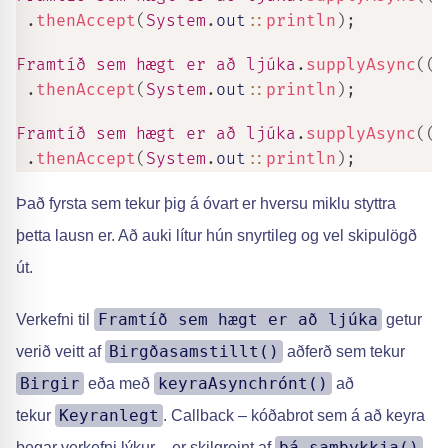
.
thenAccept
(
System
.
out
::
println
)
;
Framtíð sem hægt er að ljúka
.
supplyAsync
(
(
)
.
thenAccept
(
System
.
out
::
println
)
;
Framtíð sem hægt er að ljúka
.
supplyAsync
(
(
)
.
thenAccept
(
System
.
out
::
println
)
;
Það fyrsta sem tekur þig á óvart er hversu miklu styttra
þetta lausn er. Að auki lítur hún snyrtileg og vel skipulögð
út.
Framtíð sem hægt er að ljúka
Verkefni til
getur
Birgðasamstillt()
verið veitt af
aðferð sem tekur
Birgir
keyraAsynchrónt()
eða með
að
Keyranlegt
tekur
. Callback – kóðabrot sem á að keyra
þá samþykkja()
þegar verkefni lýkur – er skilgreint af