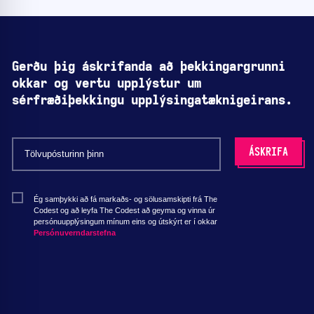
Gerðu þig áskrifanda að þekkingargrunni
okkar og vertu upplýstur um
sérfræðiþekkingu upplýsingatæknigeirans.
Ég samþykki að fá markaðs- og sölusamskipti frá The
Codest og að leyfa The Codest að geyma og vinna úr
persónuupplýsingum mínum eins og útskýrt er í okkar
Persónuverndarstefna