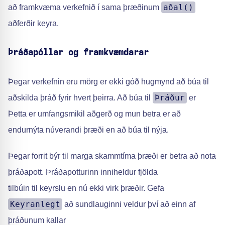
aðal()
að framkvæma verkefnið í sama þræðinum
aðferðir keyra.
Þráðapóllar og framkvæmdarar
Þegar verkefnin eru mörg er ekki góð hugmynd að búa til
Þráður
aðskilda þráð fyrir hvert þeirra. Að búa til
er
Þetta er umfangsmikil aðgerð og mun betra er að
endurnýta núverandi þræði en að búa til nýja.
Þegar forrit býr til marga skammtíma þræði er betra að nota
þráðapott. Þráðapotturinn inniheldur fjölda
tilbúin til keyrslu en nú ekki virk þræðir. Gefa
Keyranlegt
að sundlauginni veldur því að einn af
þráðunum kallar