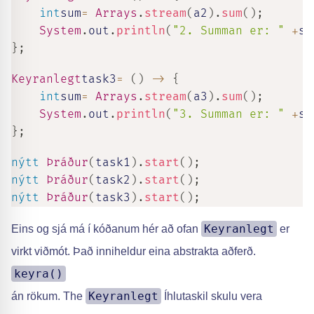
int
sum
=
Arrays
.
stream
(
a2
)
.
sum
(
)
;
System
.
out
.
println
(
"2. Summan er: "
+
su
}
;
Keyranlegt
task3
=
(
)
->
{
int
sum
=
Arrays
.
stream
(
a3
)
.
sum
(
)
;
System
.
out
.
println
(
"3. Summan er: "
+
su
}
;
nýtt
Þráður
(
task1
)
.
start
(
)
;
nýtt
Þráður
(
task2
)
.
start
(
)
;
nýtt
Þráður
(
task3
)
.
start
(
)
;
Keyranlegt
Eins og sjá má í kóðanum hér að ofan
er
virkt viðmót. Það inniheldur eina abstrakta aðferð.
keyra()
Keyranlegt
án rökum. The
Íhlutaskil skulu vera