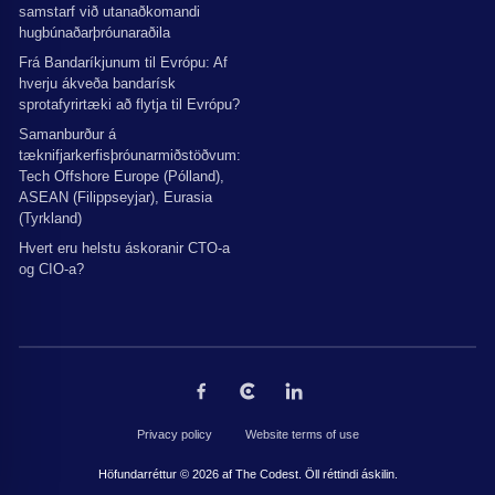
samstarf við utanaðkomandi
hugbúnaðarþróunaraðila
Frá Bandaríkjunum til Evrópu: Af
hverju ákveða bandarísk
sprotafyrirtæki að flytja til Evrópu?
Samanburður á
tæknifjarkerfisþróunarmiðstöðvum:
Tech Offshore Europe (Pólland),
ASEAN (Filippseyjar), Eurasia
(Tyrkland)
Hvert eru helstu áskoranir CTO-a
og CIO-a?
Privacy policy
Website terms of use
Höfundarréttur © 2026 af The Codest. Öll réttindi áskilin.