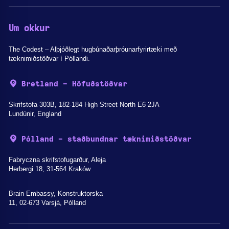
Um okkur
The Codest – Alþjóðlegt hugbúnaðarþróunarfyrirtæki með
tæknimiðstöðvar í Póllandi.
Bretland - Höfuðstöðvar
Skrifstofa 303B, 182-184 High Street North E6 2JA
Lundúnir, England
Pólland - staðbundnar tæknimiðstöðvar
Fabryczna skrifstofugarður, Aleja
Herbergi 18, 31-564 Kraków
Brain Embassy, Konstruktorska
11, 02-673 Varsjá, Pólland