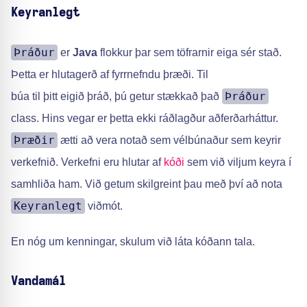
Keyranlegt
Þráður
er
Java
flokkur þar sem töfrarnir eiga sér stað.
Þetta er hlutagerð af fyrrnefndu þræði. Til
Þráður
búa til þitt eigið þráð, þú getur stækkað það
class. Hins vegar er þetta ekki ráðlagður aðferðarháttur.
Þræðir
ætti að vera notað sem vélbúnaður sem keyrir
verkefnið. Verkefni eru hlutar af
kóði
sem við viljum keyra í
samhliða ham. Við getum skilgreint þau með því að nota
Keyranlegt
viðmót.
En nóg um kenningar, skulum við láta kóðann tala.
Vandamál