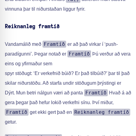
vinnuna þar til niðurstaðan liggur fyrir.
Reiknanleg framtíð
Framtíð
Vandamálið með
er að það virkar í ‘push-
Framtíð
paradígunni’. Þegar notað er
Þú verður að vera
eins og yfirmaður sem
spyr stöðugt: ‘Er verkefnið búið? Er það tilbúið?’ þar til það
skilar niðurstöðu. Að starfa undir stöðugum þrýstingi er
Framtíð
Dýrt. Mun betri nálgun væri að panta
Hvað á að
gera þegar það hefur lokið verkefni sínu. Því miður,
Framtíð
Reiknanleg framtíð
get ekki gert það en
getur.