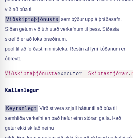
við að búa til
Viðskiptaþjónusta
sem býður upp á þráðasafn.
Síðan getum við úthlutað verkefnum til þess. Síðasta
skrefið er að loka þræðinum.
pool til að forðast minnisleka. Restin af fyrri kóðanum er
óbreytt.
Viðskiptaþjónusta
executor
=
Skiptastjórar
.
ne
Kallanlegur
Keyranlegt
Virðist vera snjall háttur til að búa til
samhliða verkefni en það hefur einn stóran galla. Það
getur ekki skilað neinu
gildi. Enn fremur getum við ekki ákvarðað hvort verkefni sé