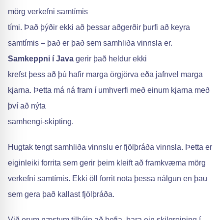
mörg verkefni samtímis
tími. Það þýðir ekki að þessar aðgerðir þurfi að keyra
samtímis – það er það sem samhliða vinnsla er.
Samkeppni í Java
gerir það heldur ekki
krefst þess að þú hafir marga örgjörva eða jafnvel marga
kjarna. Þetta má ná fram í umhverfi með einum kjarna með
því að nýta
samhengi-skipting.
Hugtak tengt samhliða vinnslu er fjölþráða vinnsla. Þetta er
eiginleiki forrita sem gerir þeim kleift að framkvæma mörg
verkefni samtímis. Ekki öll forrit nota þessa nálgun en þau
sem gera það kallast fjölþráða.
Við erum næstum tilbúin að hefja, bara ein skilgreining í