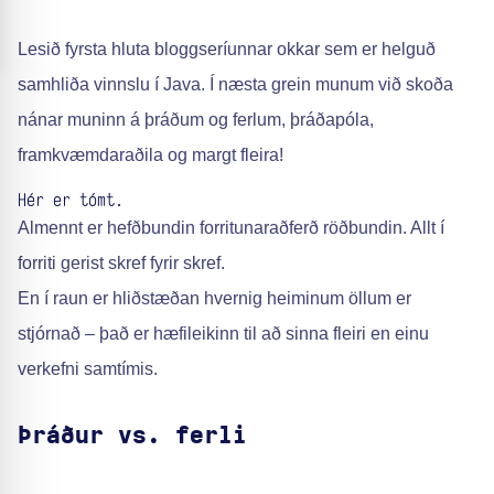
Lesið fyrsta hluta bloggseríunnar okkar sem er helguð
samhliða vinnslu í Java. Í næsta grein munum við skoða
nánar muninn á þráðum og ferlum, þráðapóla,
framkvæmdaraðila og margt fleira!
Hér er tómt.
Almennt er hefðbundin forritunaraðferð röðbundin. Allt í
forriti gerist skref fyrir skref.
En í raun er hliðstæðan hvernig heiminum öllum er
stjórnað – það er hæfileikinn til að sinna fleiri en einu
verkefni samtímis.
Þráður vs. ferli