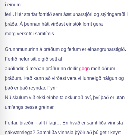
í einum
ferli. Hér starfar forritið sem áætlunarstjóri og stýringaraðili
þráða. Á þennan hátt virðast einstök forrit gera
mörg verkefni samtímis.
Grunnmunurinn á þráðum og ferlum er einangrunarstigið.
Ferlið hefur sitt eigið sett af
auðlindir, á meðan þráðurinn deilir
gögn
með öðrum
þráðum. Það kann að virðast vera villuhneigð nálgun og
það er það reyndar. Fyrir
Nú skulum við ekki einbeita okkur að því, því það er utan
umfangs þessa greinar.
Ferlar, þræðir – allt í lagi… En hvað er samhliða vinnsla
nákvæmlega? Samhliða vinnsla þýðir að þú getir keyrt