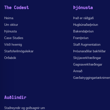
The Codest
Þjónusta
Heima
Það er ráðgjafi
Um okkur
Hugbúnaðarþróun
Þjónusta
Bakendaþróun
Case Studies
Framþróun
Vitið hvernig
Staff Augmentation
Starfsferilmöguleikar
Þróunaraðilar bakhliðar
Orðabók
Skýjaverkfræðingar
Gagnaverkfræðingar
Annað
Gæðatryggingartæknime
Auðlindir
Staðreyndir og goðsagnir um