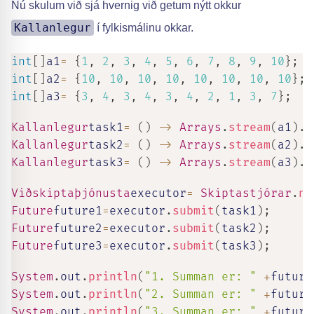
Nú skulum við sjá hvernig við getum nýtt okkur
Kallanlegur
í fylkismálinu okkar.
int
[
]
a1
=
{
1
,
2
,
3
,
4
,
5
,
6
,
7
,
8
,
9
,
10
}
;
int
[
]
a2
=
{
10
,
10
,
10
,
10
,
10
,
10
,
10
,
10
}
;
int
[
]
a3
=
{
3
,
4
,
3
,
4
,
3
,
4
,
2
,
1
,
3
,
7
}
;
Kallanlegur
task1
=
(
)
->
Arrays
.
stream
(
a1
)
.
s
Kallanlegur
task2
=
(
)
->
Arrays
.
stream
(
a2
)
.
s
Kallanlegur
task3
=
(
)
->
Arrays
.
stream
(
a3
)
.
s
Viðskiptaþjónusta
executor
=
Skiptastjórar
.
ne
Future
future1
=
executor
.
submit
(
task1
)
;
Future
future2
=
executor
.
submit
(
task2
)
;
Future
future3
=
executor
.
submit
(
task3
)
;
System
.
out
.
println
(
"1. Summan er: "
+
future
System
.
out
.
println
(
"2. Summan er: "
+
future
System
.
out
.
println
(
"3. Summan er: "
+
future