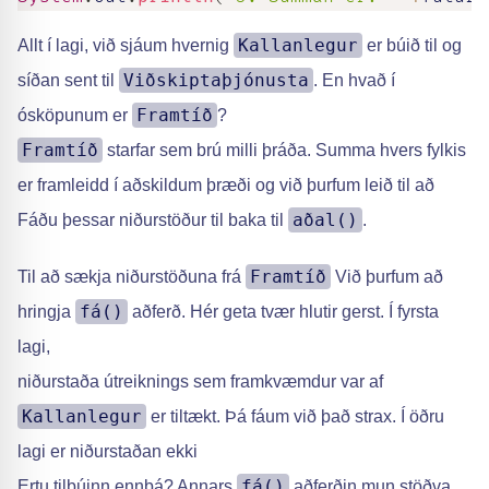
Kallanlegur
Allt í lagi, við sjáum hvernig
er búið til og
Viðskiptaþjónusta
síðan sent til
. En hvað í
Framtíð
ósköpunum er
?
Framtíð
starfar sem brú milli þráða. Summa hvers fylkis
er framleidd í aðskildum þræði og við þurfum leið til að
aðal()
Fáðu þessar niðurstöður til baka til
.
Framtíð
Til að sækja niðurstöðuna frá
Við þurfum að
fá()
hringja
aðferð. Hér geta tvær hlutir gerst. Í fyrsta
lagi,
niðurstaða útreiknings sem framkvæmdur var af
Kallanlegur
er tiltækt. Þá fáum við það strax. Í öðru
lagi er niðurstaðan ekki
fá()
Ertu tilbúinn ennþá? Annars
aðferðin mun stöðva