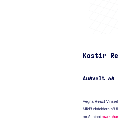
Kostir R
Auðvelt að 
Vegna
React
Vinsæld
Mikið einfaldara að 
með minni
markaðu