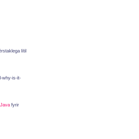
staklega lítil
-why-is-it-
Java
fyrir