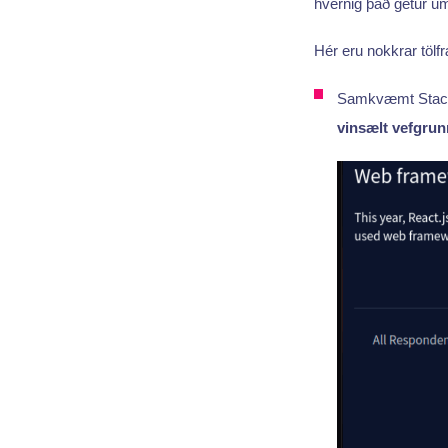
hvernig það getur u
Hér eru nokkrar töl
Samkvæmt Stackov
vinsælt vefgrun