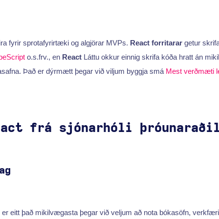
ra fyrir sprotafyrirtæki og algjörar MVPs.
React forritarar
getur skrif
peScript
o.s.frv., en
React
Láttu okkur einnig skrifa kóða hratt án mik
asafna. Það er dýrmætt þegar við viljum byggja smá
Mest verðmæti l
eact frá sjónarhóli þróunaraði
ag
n er eitt það mikilvægasta þegar við veljum að nota bókasöfn, verkfæri