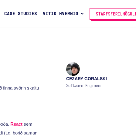
CASE STUDIES
VITIÐ HVERNIG
STARFSFERILMÖGUL
CEZARY GORALSKI
Software Engineer
 finna svörin skaltu
lboða.
React
sem
 (t.d. borið saman