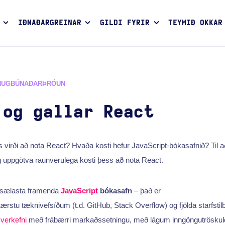
IÐNAÐARGREINAR
GILDI FYRIR
TEYMIÐ OKKAR
HUGBÚNAÐARÞRÓUN
 og gallar React
s virði að nota React? Hvaða kosti hefur JavaScript-bókasafnið? Til að
g uppgötva raunverulega kosti þess að nota React.
nsælasta framenda
JavaScript
bókasafn
– það er
ærstu tæknivefsíðum (t.d. GitHub, Stack Overflow) og fjölda starfsti
a
verkefni
með frábærri markaðssetningu, með lágum inngöngutröskuldi