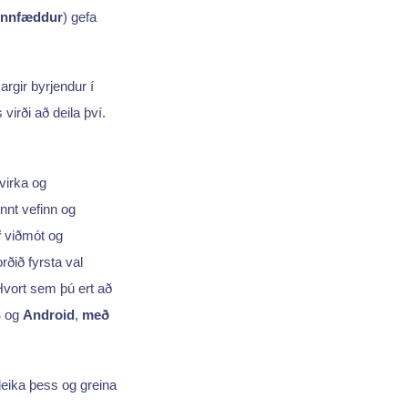
Innfæddur
) gefa
rgir byrjendur í
virði að deila því.
virka og
ennt vefinn og
f
viðmót og
rðið fyrsta val
Hvort sem þú ert að
S
og
Android
,
með
nleika þess og greina