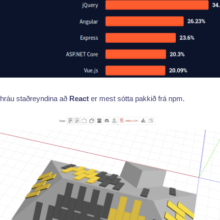
 hráu staðreyndina að
React
er mest sótta pakkið frá npm.