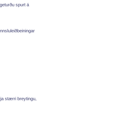
 geturðu spurt á
ennsluleiðbeiningar
ja stærri breytingu,