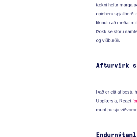
tækni hefur marga að
opinberu spjallborði 
líkindin að meðal mil
Þökk sé stóru samfél
og viðburðir.
Afturvirk s
Það er eitt af bestu 
Uppfærsla, React
fo
munt þú sjá viðvarani
Endurnýtanl