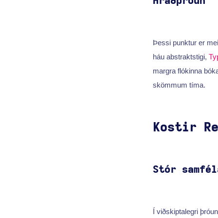
Hraðþróun
Þessi punktur er mei
háu abstraktstigi,
Ty
margra flókinna bók
skömmum tíma.
Kostir R
Stór samfél
Í viðskiptalegri þróu