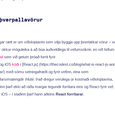
þverpallavörur
þegar rætt er um viðskiptavini sem vilja byggja upp þvertækar vörur – sér
r okkur möguleika á að búa auðveldlega til vefumsóknir, en við höfum
nd
sem við getum þróað forrit fyrir
d og iOS
kóði
í [React.js] (https://thecodest.co/blog/what-is-react-js-and
r/) með sömu setningafræði og fyrir vefinn, eina sem
 farsímatengdir íhlutir. Það dregur verulega úr kostnaði viðskiptavina,
inn þarf ekki að ráða margar tegundir forritara eins og React fyrir vef,
r iOS – í staðinn þarf hann aðeins
React forritarar
.