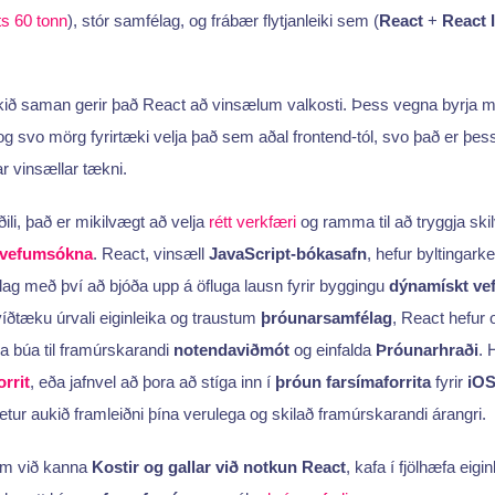
ts 60 tonn
), stór samfélag, og frábær flytjanleiki sem (
React
+
React 
tekið saman gerir það React að vinsælum valkosti. Þess vegna byrja ma
og svo mörg fyrirtæki velja það sem aðal frontend-tól, svo það er þess 
ar vinsællar tækni.
li, það er mikilvægt að velja
rétt verkfæri
og ramma til að tryggja skil
 vefumsókna
. React, vinsæll
JavaScript-bókasafn
, hefur byltingark
ag með því að bjóða upp á öfluga lausn fyrir byggingu
dýnamískt ve
íðtæku úrvali eiginleika og traustum
þróunarsamfélag
, React hefur o
ja búa til framúrskarandi
notendaviðmót
og einfalda
Þróunarhraði
. 
orrit
, eða jafnvel að þora að stíga inn í
þróun farsímaforrita
fyrir
iO
tur aukið framleiðni þína verulega og skilað framúrskarandi árangri.
um við kanna
Kostir og gallar við notkun React
, kafa í fjölhæfa eigi