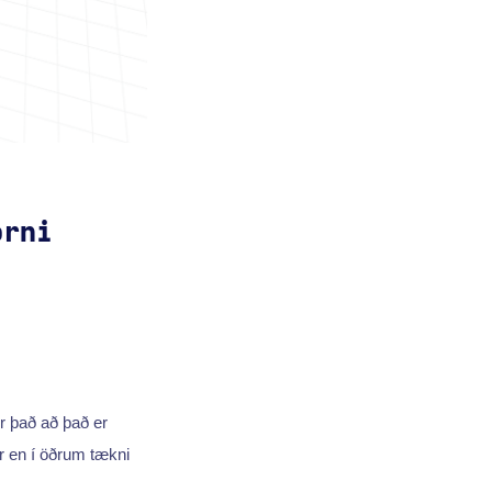
orni
ir það að það er
 en í öðrum tækni