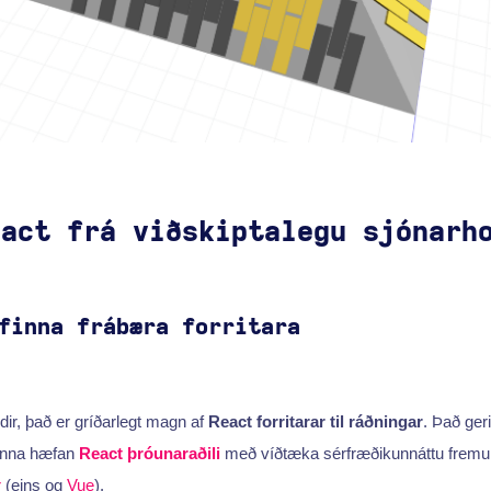
eact frá viðskiptalegu sjónarh
finna frábæra forritara
ir, það er gríðarlegt magn af
React forritarar til ráðningar
. Það ger
finna hæfan
React þróunaraðili
með víðtæka sérfræðikunnáttu fremur
r
(eins og
Vue
).