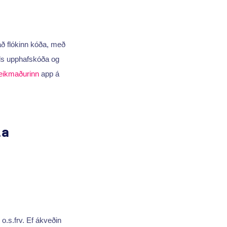
að flókinn kóða, með
ils upphafskóða og
eikmaðurinn
app á
la
 o.s.frv. Ef ákveðin