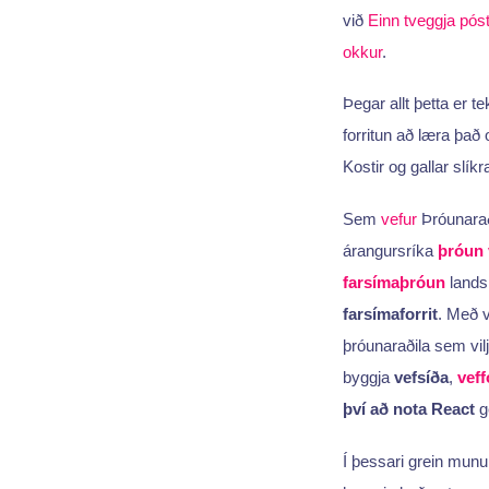
við
Einn tveggja pós
okkur
.
Þegar allt þetta er 
forritun að læra það 
Kostir og gallar slíkr
Sem
vefur
Þróunaraði
árangursríka
þróun
farsímaþróun
landsl
farsímaforrit
. Með v
þróunaraðila sem vil
byggja
vefsíða
,
veff
því að nota React
ge
Í þessari grein mun