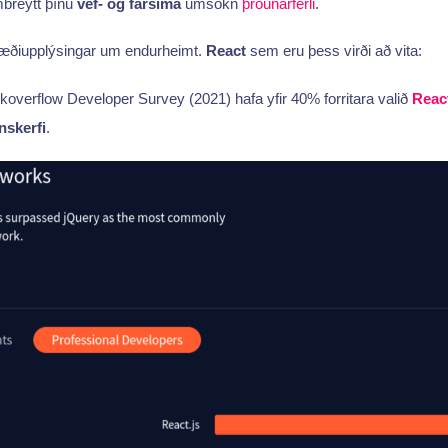
mbreytt þínu
vef- og farsíma
umsókn
þróunarferli
.
fræðiupplýsingar um endurheimt.
React
sem eru þess virði að vita:
erflow Developer Survey (2021) hafa yfir 40% forritara valið
React
nskerfi
.