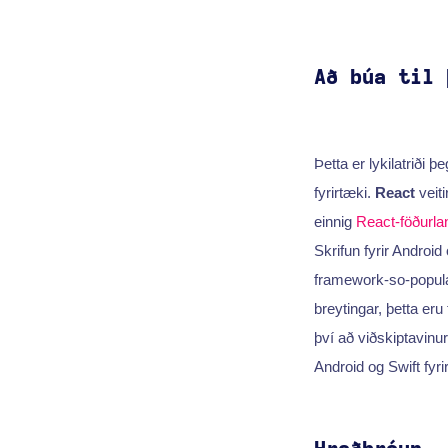
Að búa til 
Þetta er lykilatriði 
fyrirtæki.
React
veiti
einnig
React-föðurla
Skrifun fyrir Androi
framework-so-popula
breytingar, þetta eru
því að viðskiptavinur
Android og Swift fyri