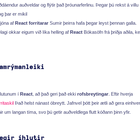
dáendur auðveldar og flýtir það þróunarferlinu. Þegar þú rekst á villu
og þar er mikil
ljóna af
React forritarar
Sumir þeirra hafa þegar leyst þennan galla.
agi okkar eigum við líka helling af
React
Bókasöfn frá þriðja aðila, k
amrýmanleiki
hlutunum í
React
, að það geri það ekki
rofsbreytingar
. Eftir hverja
rritaskil
Það helst nánast óbreytt. Jafnvel þótt þeir ætli að gera einhver
r um langan tíma, svo þú getir auðveldlega flutt kóðann þinn yfir.
egir íhlutir