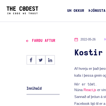
UM OKKUR
ÞJÓNUSTA
2022-05-26
FARÐU AFTUR
Kostir
Af hverju er það þes
kafa í þessa grein o
Hér er tómt.
Innihald
Núna
React.js
er vi
Sannað af þróun á st
Facebook bjó til er 