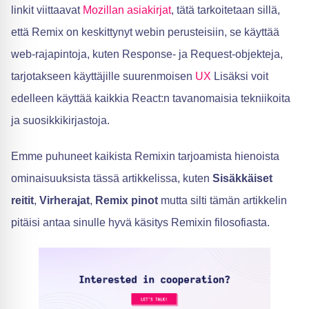
linkit viittaavat
Mozillan asiakirjat
, tätä tarkoitetaan sillä,
että Remix on keskittynyt webin perusteisiin, se käyttää
web-rajapintoja, kuten Response- ja Request-objekteja,
tarjotakseen käyttäjille suurenmoisen
UX
Lisäksi voit
edelleen käyttää kaikkia React:n tavanomaisia tekniikoita
ja suosikkikirjastoja.
Emme puhuneet kaikista Remixin tarjoamista hienoista
ominaisuuksista tässä artikkelissa, kuten
Sisäkkäiset
reitit
,
Virherajat
,
Remix pinot
mutta silti tämän artikkelin
pitäisi antaa sinulle hyvä käsitys Remixin filosofiasta.