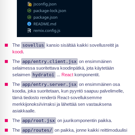
The
sovellus
kansio sisältää kaikki sovellusreitit ja
koodi
.
The
app/entry.client.jsx
on ensimmäinen
selaimessa suoritettava koodinpätkä, jota käytetään
selaimen
hydratoi
...
React
komponentit.
The
app/entry.server.jsx
on ensimmäinen osa
koodia, joka suoritetaan, kun pyyntö saapuu palvelimelle,
tämä tiedosto renderöi React-sovelluksemme
merkkijonoksi/virraksi ja lähettää sen vastauksena
asiakkaalle.
The
app/root.jsx
on juurikomponentin paikka.
The
app/routes/
on paikka, jonne kaikki reittimoduulisi