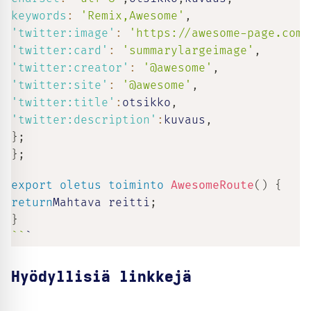
keywords
:
'Remix,Awesome'
,
'twitter:image'
:
'https://awesome-page.com/
'twitter:card'
:
'summarylargeimage'
,
'twitter:creator'
:
'@awesome'
,
'twitter:site'
:
'@awesome'
,
'twitter:title'
:
otsikko
,
'twitter:description'
:
kuvaus
,
}
;
}
;
export
oletus
toiminto
AwesomeRoute
(
)
{
return
Mahtava reitti
;
}
`
`
`
Hyödyllisiä linkkejä