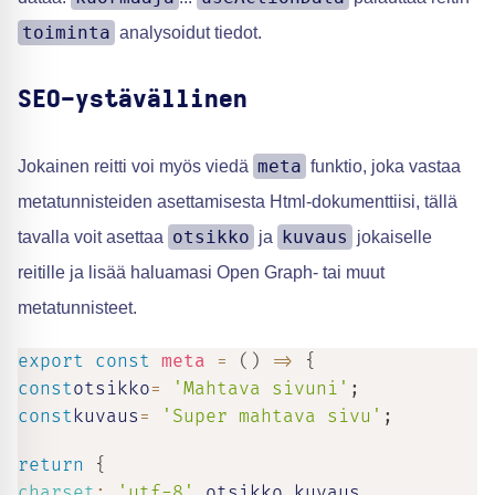
toiminta
analysoidut tiedot.
SEO-ystävällinen
meta
Jokainen reitti voi myös viedä
funktio, joka vastaa
metatunnisteiden asettamisesta Html-dokumenttiisi, tällä
otsikko
kuvaus
tavalla voit asettaa
ja
jokaiselle
reitille ja lisää haluamasi Open Graph- tai muut
metatunnisteet.
export
const
meta
=
(
)
=>
{
const
otsikko
=
'Mahtava sivuni'
;
const
kuvaus
=
'Super mahtava sivu'
;
return
{
charset
:
'utf-8'
,
otsikko
,
kuvaus
,