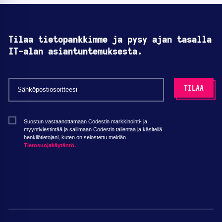
Tilaa tietopankkimme ja pysy ajan tasalla
IT-alan asiantuntemuksesta.
Suostun vastaanottamaan Codestin markkinointi- ja
myyntiviestintää ja sallimaan Codestin tallentaa ja käsitellä
henkilötietojani, kuten on selostettu meidän
Tietosuojakäytäntö.