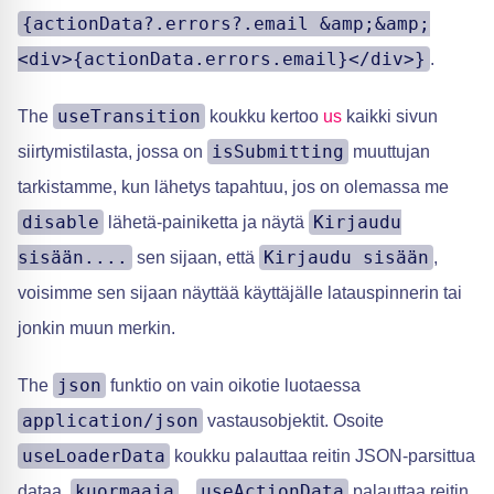
{actionData?.errors?.email &amp;&amp;
<div>{actionData.errors.email}</div>}
.
useTransition
The
koukku kertoo
us
kaikki sivun
isSubmitting
siirtymistilasta, jossa on
muuttujan
tarkistamme, kun lähetys tapahtuu, jos on olemassa me
disable
Kirjaudu
lähetä-painiketta ja näytä
sisään....
Kirjaudu sisään
sen sijaan, että
,
voisimme sen sijaan näyttää käyttäjälle latauspinnerin tai
jonkin muun merkin.
json
The
funktio on vain oikotie luotaessa
application/json
vastausobjektit. Osoite
useLoaderData
koukku palauttaa reitin JSON-parsittua
kuormaaja
useActionData
dataa.
...
palauttaa reitin