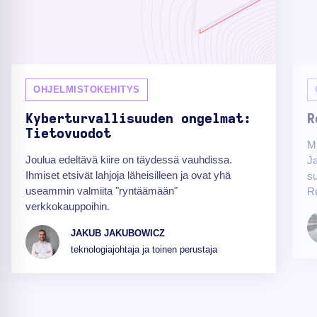
OHJELMISTOKEHITYS
Kyberturvallisuuden ongelmat:
R
Tietovuodot
Mi
Joulua edeltävä kiire on täydessä vauhdissa.
Ja
Ihmiset etsivät lahjoja läheisilleen ja ovat yhä
su
useammin valmiita "ryntäämään"
Re
verkkokauppoihin.
JAKUB JAKUBOWICZ
teknologiajohtaja ja toinen perustaja