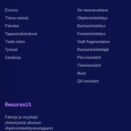
Etusivu
Se neuvoa-antava
Tietoa meistä
Ohjelmistokehitys
Palvelut
Backend-kehitys
Tapaustutkimukset
Frontend-kehitys
Tiedä miten
Staff Augmentation
Työurat
Backend-kehittäjät
Sanakirja
Pilvi-insinöörit
Tietoinsinöörit
Muut
QA insinöörit
Resurssit
Faktoja ja myyttejä
yhteistyöstä ulkoisen
ohjelmistokehityskumppanin