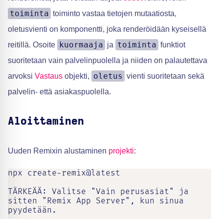
toiminta
toiminto vastaa tietojen mutaatiosta,
oletusvienti on komponentti, joka renderöidään kyseisellä
kuormaaja
toiminta
reitillä. Osoite
ja
funktiot
suoritetaan vain palvelinpuolella ja niiden on palautettava
oletus
arvoksi
Vastaus
objekti,
vienti suoritetaan sekä
palvelin- että asiakaspuolella.
Aloittaminen
Uuden Remixin alustaminen
projekti
:
npx create-remix@latest

TÄRKEÄÄ: Valitse "Vain perusasiat" ja 
sitten "Remix App Server", kun sinua 
pyydetään.
