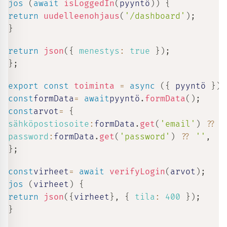
jos
(
await
isLoggedIn
(
pyyntö
)
)
{
return
uudelleenohjaus
(
'/dashboard'
)
;
}
return
json
(
{
menestys
:
true
}
)
;
}
;
export
const
toiminta
=
async
(
{
 pyyntö 
}
)
const
formData
=
await
pyyntö
.
formData
(
)
;
const
arvot
=
{
sähköpostiosoite
:
formData
.
get
(
'email'
)
??
'
password
:
formData
.
get
(
'password'
)
??
''
,
}
;
const
virheet
=
await
verifyLogin
(
arvot
)
;
jos
(
virheet
)
{
return
json
(
{
virheet
}
,
{
tila
:
400
}
)
;
}