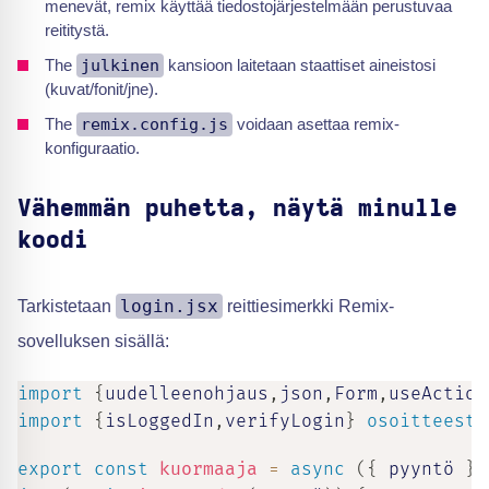
menevät, remix käyttää tiedostojärjestelmään perustuvaa
reititystä.
The
julkinen
kansioon laitetaan staattiset aineistosi
(kuvat/fonit/jne).
The
remix.config.js
voidaan asettaa remix-
konfiguraatio.
Vähemmän puhetta, näytä minulle
koodi
login.jsx
Tarkistetaan
reittiesimerkki Remix-
sovelluksen sisällä:
import
{
uudelleenohjaus
,
json
,
Form
,
useAction
import
{
isLoggedIn
,
verifyLogin
}
osoitteesta
export
const
kuormaaja
=
async
(
{
 pyyntö 
}
)