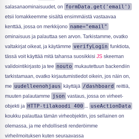
formData.get('email')
salasanaominaisuudet, on
etsii lomakkeemme sisältä ensimmäistä vastaavaa
name="email"
kenttää, jossa on merkkijono
ominaisuus ja palauttaa sen arvon. Tarkistamme, ovatko
verifyLogin
valtakirjat oikeat, ja käytämme
funktiota,
tässä voit käyttää mitä tahansa suosikkisi
JS
skeeman
nouto
validointikirjasto ja tee
mukautettuun backendiin
tarkistamaan, ovatko kirjautumistiedot oikein, jos näin on,
uudelleenohjaus
/dashboard
me
käyttäjä
reittiä,
json
muuten palautamme
vastaus, jossa on virheet-
HTTP-tilakoodi 400
useActionData
objekti ja
...
koukku palauttaa tämän virheobjektin, jos sellainen on
olemassa, ja me ehdollisesti renderöimme
virheilmoituksen kuten seuraavassa