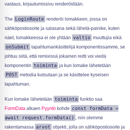
vastaus, kirjautumissivu renderöidään.
LoginRoute
The
renderöi lomakkeen, jossa on
sähköpostiosoite ja salasana sekä lähetä-painike, kuten
valtio
näet, lomakkeessa ei ole yhtään
muuttujia eikä
onSubmit
tapahtumankäsittelijä komponentissamme, se
johtuu siitä, että remixissä jokainen reitti voi viedä
toiminta
komponentin
ja kun lomake lähetetään
POST
metodia kutsutaan ja se käsittelee kyseisen
tapahtuman.
toiminta
Kun lomake lähetetään
funktio saa
const formData =
FormData
alkaen
Pyyntö
kohde
await request.formData()
, niin olemme
arvot
rakentamassa
objekti, jolla on sähköpostiosoite ja