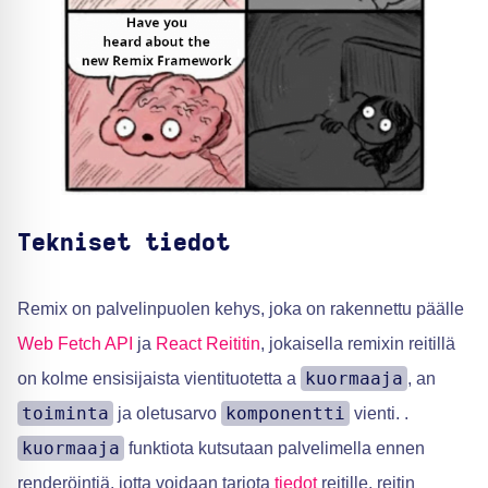
Tekniset tiedot
Remix on palvelinpuolen kehys, joka on rakennettu päälle
Web Fetch API
ja
React Reititin
, jokaisella remixin reitillä
kuormaaja
on kolme ensisijaista vientituotetta a
, an
toiminta
komponentti
ja oletusarvo
vienti. .
kuormaaja
funktiota kutsutaan palvelimella ennen
renderöintiä, jotta voidaan tarjota
tiedot
reitille, reitin