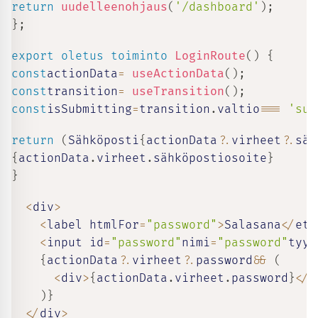
return
uudelleenohjaus
(
'/dashboard'
)
;
}
;
export
oletus
toiminto
LoginRoute
(
)
{
const
actionData
=
useActionData
(
)
;
const
transition
=
useTransition
(
)
;
const
isSubmitting
=
transition
.
valtio
===
'sub
return
(
Sähköposti
{
actionData
?.
virheet
?.
säh
{
actionData
.
virheet
.
sähköpostiosoite
}
}
<
div
>
<
label htmlFor
=
"password"
>
Salasana
<
/
eti
<
input id
=
"password"
nimi
=
"password"
tyyp
{
actionData
?.
virheet
?.
password
&&
(
<
div
>
{
actionData
.
virheet
.
password
}
<
/
d
)
}
<
/
div
>