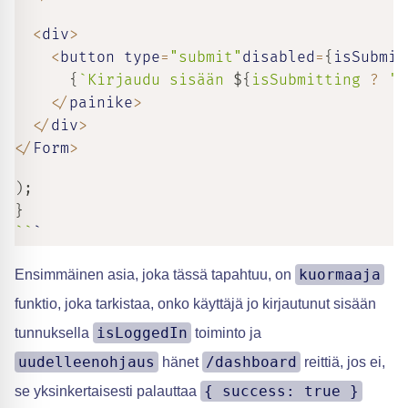
<
div
>
<
button type
=
"submit"
disabled
=
{
isSubmit
{
`
Kirjaudu sisään 
${
isSubmitting 
?
'.
<
/
painike
>
<
/
div
>
<
/
Form
>
)
;
}
`
`
`
kuormaaja
Ensimmäinen asia, joka tässä tapahtuu, on
funktio, joka tarkistaa, onko käyttäjä jo kirjautunut sisään
isLoggedIn
tunnuksella
toiminto ja
uudelleenohjaus
/dashboard
hänet
reittiä, jos ei,
{ success: true }
se yksinkertaisesti palauttaa