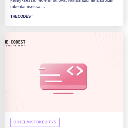
kehityksessä. Molemmat ovat välttämättömiä androidin
rakentamisessa....
THECODEST
OHJELMISTOKEHITYS