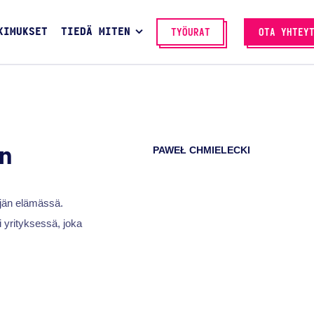
KIMUKSET
TIEDÄ MITEN
TYÖURAT
OTA YHTEY
PAWEŁ CHMIELECKI
n
äjän elämässä.
 yrityksessä, joka