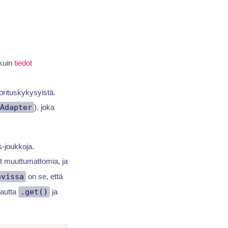
 kuin
tiedot
orituskykysyistä.
Adapter
), joka
s-joukkoja.
 muuttumattomia, ja
avissa
on se, että
kautta
.get()
ja