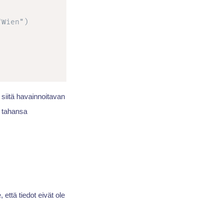
"Wien")
 siitä havainnoitavan
ä tahansa
että tiedot eivät ole