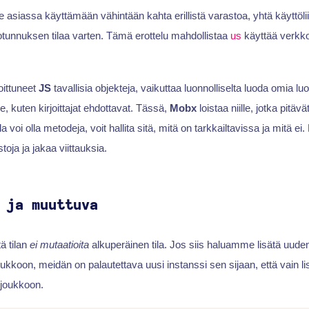
 asiassa käyttämään vähintään kahta erillistä varastoa, yhtä käyttölii
tunnuksen tilaa varten. Tämä erottelu mahdollistaa
us
käyttää verkko
ittuneet
JS
tavallisia objekteja, vaikuttaa luonnolliselta luoda omia luok
le, kuten kirjoittajat ehdottavat. Tässä,
Mobx
loistaa niille, jotka pitäv
a voi olla metodeja, voit hallita sitä, mitä on tarkkailtavissa ja mitä e
toja ja jakaa viittauksia.
 ja muuttuva
tä tilan
ei mutaatioita
alkuperäinen tila. Jos siis haluamme lisätä uude
kkoon, meidän on palautettava uusi instanssi sen sijaan, että vain lis
 joukkoon.