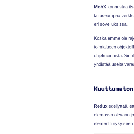
MobX
kannustaa itse
tai useampaa verkko
eri sovelluksissa.
Koska emme ole rajo
toimialueen objekteil
ohjelmoinnista. Sinull
yhdistää useita varas
Muuttumaton
Redux
edellyttää, et
olemassa olevaan jou
elementti nykyiseen