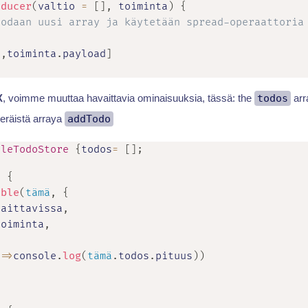
educer
(
valtio 
=
[
]
,
 toiminta
)
{
uodaan uusi array ja käytetään spread-operaattoria
o
,
toiminta
.
payload
]
X
, voimme muuttaa havaittavia ominaisuuksia, tässä: the
todos
arr
räistä arraya
addTodo
bleTodoStore
{
todos
=
[
]
;
)
{
able
(
tämä
,
{
vaittavissa
,
toiminta
,
=>
console
.
log
(
tämä
.
todos
.
pituus
)
)