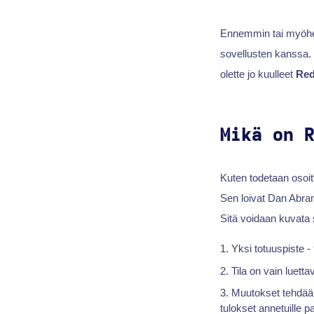
Ennemmin tai myöhe
sovellusten kanssa. S
olette jo kuulleet
Re
Mikä on 
Kuten todetaan osoi
Sen loivat Dan Abra
Sitä voidaan kuvata
Yksi totuuspiste -
Tila on vain luetta
Muutokset tehdään 
tulokset annetuille pa