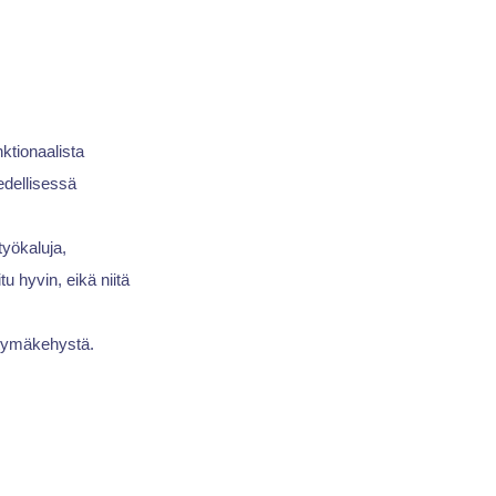
nktionaalista
edellisessä
työkaluja,
u hyvin, eikä niitä
ittymäkehystä.