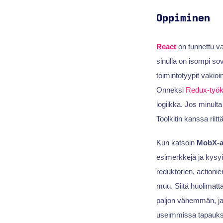
Oppiminen
React
on tunnettu va
sinulla on isompi sove
toimintotyypit vakio
Onneksi
Redux-työk
logiikka. Jos minulta
Toolkitin kanssa riitt
Kun katsoin
MobX-as
esimerkkejä ja kysyin
reduktorien, actionie
muu. Siitä huolimatta
paljon vähemmän, ja m
useimmissa tapauks