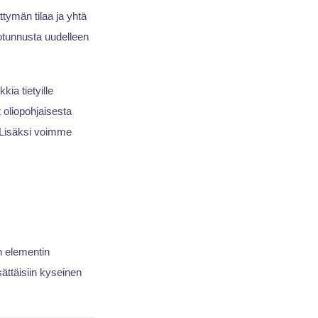
ttymän tilaa ja yhtä
tunnusta uudelleen
kia tietyille
ät oliopohjaisesta
i. Lisäksi voimme
n elementin
ättäisiin kyseinen