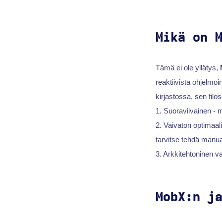
Mikä on 
Tämä ei ole yllätys,
reaktiivista ohjelmoi
kirjastossa, sen fil
1. Suoraviivainen - m
2. Vaivaton optimaali
tarvitse tehdä manua
3. Arkkitehtoninen v
MobX:n j