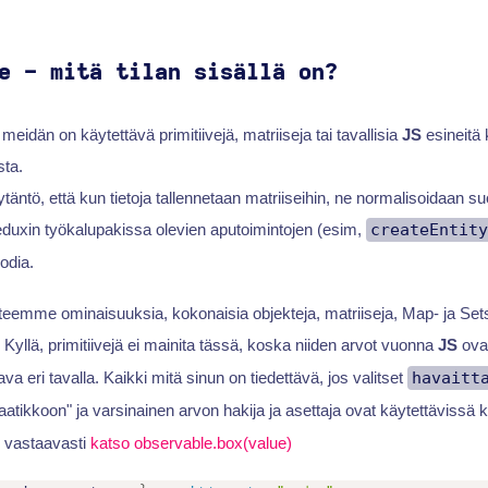
e - mitä tilan sisällä on?
 meidän on käytettävä primitiivejä, matriiseja tai tavallisia
JS
esineitä
ta.
äntö, että kun tietoja tallennetaan matriiseihin, ne normalisoidaan su
Reduxin työkalupakissa olevien aputoimintojen (esim,
createEntity
oodia.
 teemme ominaisuuksia, kokonaisia objekteja, matriiseja, Map- ja Set
Kyllä, primitiivejä ei mainita tässä, koska niiden arvot vuonna
JS
ovat
ava eri tavalla. Kaikki mitä sinun on tiedettävä, jos valitset
havaitt
 "laatikkoon" ja varsinainen arvon hakija ja asettaja ovat käytettävissä 
vastaavasti
katso observable.box(value)