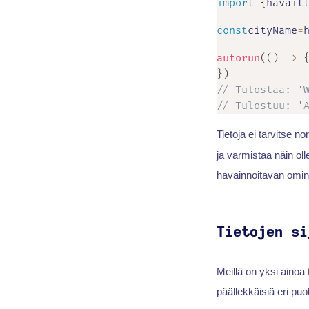
import
{
havait
const
cityName
=
autorun
(
(
)
=>
}
)
// Tulostaa: '
// Tulostuu: '
Tietoja ei tarvitse n
ja varmistaa näin ol
havainnoitavan omin
Tietojen si
Meillä on yksi ainoa
päällekkäisiä eri puo