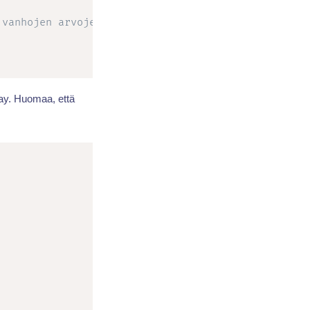
 vanhojen arvojen säilyttämiseksi.
ay. Huomaa, että