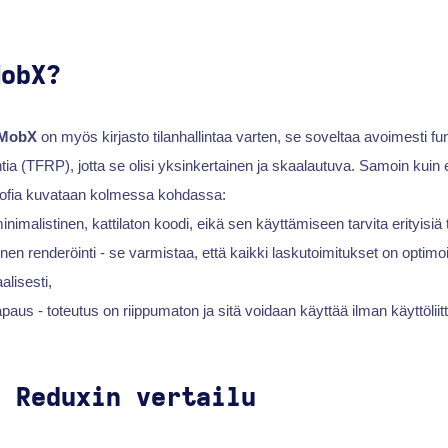
MobX?
MobX
on myös kirjasto tilanhallintaa varten, se soveltaa avoimesti fu
ntia (TFRP), jotta se olisi yksinkertainen ja skaalautuva. Samoin kuin 
osofia kuvataan kolmessa kohdassa:
inimalistinen, kattilaton koodi, eikä sen käyttämiseen tarvita erityisiä 
nen renderöinti - se varmistaa, että kaikki laskutoimitukset on optimoit
alisesti,
apaus - toteutus on riippumaton ja sitä voidaan käyttää ilman käyttöli
a Reduxin vertailu