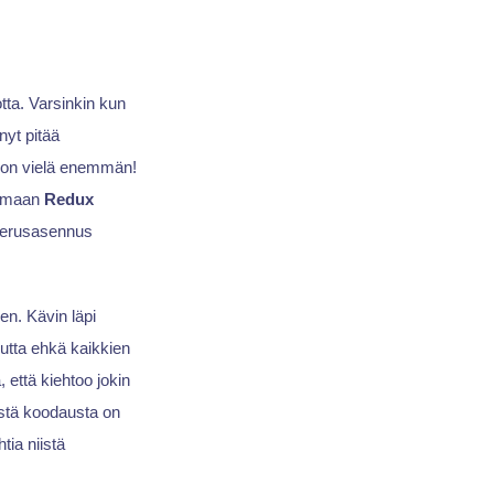
otta. Varsinkin kun
nyt pitää
a on vielä enemmän!
tamaan
Redux
n perusasennus
en. Kävin läpi
Mutta ehkä kaikkien
 että kiehtoo jokin
istä koodausta on
tia niistä