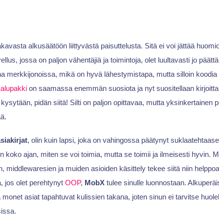
kavasta alkusäätöön liittyvästä paisuttelusta. Sitä ei voi jättää huomi
llus, jossa on paljon vähentäjiä ja toimintoja, olet luultavasti jo päättä
ina merkkijonoissa, mikä on hyvä lähestymistapa, mutta silloin koodi
alupakki
on saamassa enemmän suosiota ja nyt suositellaan kirjoit
 kysytään, pidän siitä! Silti on paljon opittavaa, mutta yksinkertaine
ää.
iakirjat
, olin kuin lapsi, joka on vahingossa päätynyt suklaatehtaase
 koko ajan, miten se voi toimia, mutta se toimii ja ilmeisesti hyvin. 
n, middlewaresien ja muiden asioiden käsittely tekee siitä niin helppoa,
, jos olet perehtynyt
OOP
,
MobX
tulee sinulle luonnostaan. Alkuperä
onet asiat tapahtuvat kulissien takana, joten sinun ei tarvitse huoleh
issa.