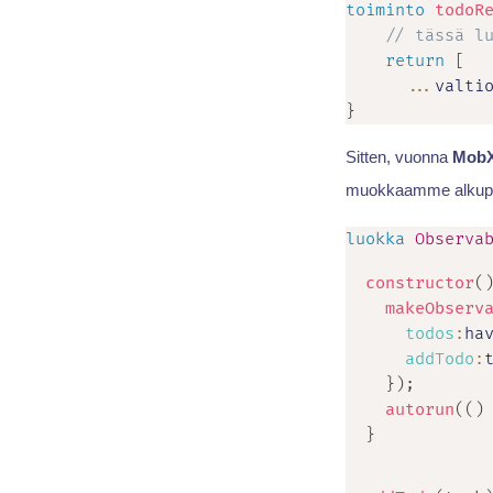
toiminto
todoR
// tässä l
return
[
...
valti
}
Sitten, vuonna
Mob
muokkaamme alkupe
luokka
Observa
constructor
(
makeObserv
todos
:
ha
addTodo
:
}
)
;
autorun
(
(
)
}