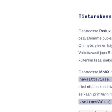
Tietorakenn
Osoitteessa
Redux
,
osavaltiomme puoles
On myös yleinen käyt
Valitettavasti jopa 
kuitenkin lisää lisäk
Osoitteessa
MobX
,
havaittavissa.
siksi niitä on kohdelt
se käärii primitiivin
.set(newValue)