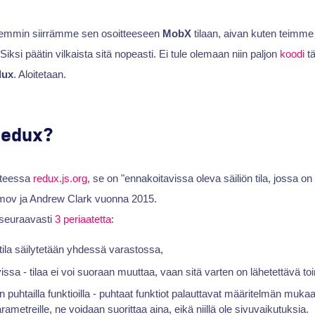
mmin siirrämme sen osoitteeseen
MobX
tilaan, aivan kuten teimm
iksi päätin vilkaista sitä nopeasti. Ei tule olemaan niin paljon
koodi
tä
dux
. Aloitetaan.
Redux?
tteessa
redux.js.org
, se on "ennakoitavissa oleva säiliön tila, jossa on
mov ja Andrew Clark vuonna 2015.
 seuraavasti
3 periaatetta
:
 tila säilytetään yhdessä varastossa,
vissa - tilaa ei voi suoraan muuttaa, vaan sitä varten on lähetettävä to
puhtailla funktioilla - puhtaat funktiot palauttavat määritelmän muka
rametreille, ne voidaan suorittaa aina, eikä niillä ole sivuvaikutuksia.