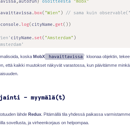
tavissa
,
autorun
}
osoitteesta
"mobx"
havaittavissa
.
box
(
"Wien"
)
// sama kuin observable(
{
console
.
log
(
cityName
.
get
(
)
)
Wien'
cityName
.
set
(
"Amsterdam"
)
Amsterdam'
ormalisoida, koska
MobX
havaittavissa
` kloonaa objektin, tekee
len, että kaikki muutokset näkyvät varastossa, kun päivitämme mink
aisuuden.
jainti - myymälä(t)
 totuuden lähde
Redux
. Pitämällä tila yhdessä paikassa varmistamme, 
lilla sovellusta, ja virheenkorjaus on helpompaa.