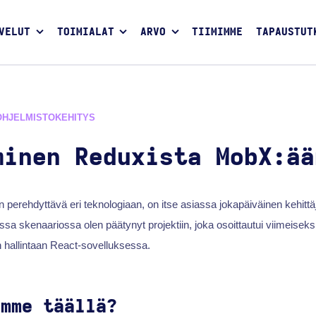
VELUT
TOIMIALAT
ARVO
TIIMIMME
TAPAUSTUT
OHJELMISTOKEHITYS
minen Reduxista MobX:ää
on perehdyttävä eri teknologiaan, on itse asiassa jokapäiväinen kehitt
 skenaariossa olen päätynyt projektiin, joka osoittautui viimeiseksi
n hallintaan React-sovelluksessa.
emme täällä?