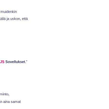
e muidenkin
ällä ja uskon, että
JS
Sovellukset
."
iminto,
an aina samat