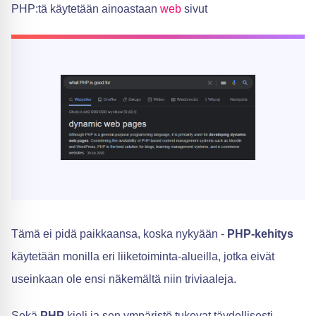
PHP:tä käytetään ainoastaan
web
sivut
Tämä ei pidä paikkaansa, koska nykyään -
PHP-kehitys
käytetään monilla eri liiketoiminta-alueilla, jotka eivät
useinkaan ole ensi näkemältä niin triviaaleja.
Sekä
PHP
kieli ja sen ympäristö tukevat täydellisesti