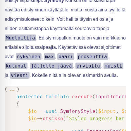
edistymispalkkeja.
Symfony
Konsoli on loistava tapa
näyttää edistyminen käyttäjälle, mutta muista aina tyylitellä
edistymisulosteet oikein. Voit hallita täysin eri osia ja
niiden esittämistapaa käyttämällä seuraavia tapoja
Muotoilija
. Edistymispalkin muoto on vain merkkijono
erilaisia sijoitussalpaajia. Käytettävissä olevat sijoittimet
nykyinen
max
baari
prosenttia
ovat:
,
,
,
,
kulunut
jäljelle jäävä
arvioitu
muisti
,
,
,
viesti
ja
. Kokeile niitä alla olevan esimerkin avulla.
(
...
)
protected
toiminto
execute
(
InputInterfa
{
$io
=
uusi
SymfonyStyle
(
$input
,
$ou
$io
->
otsikko
(
"Styled progress bar e