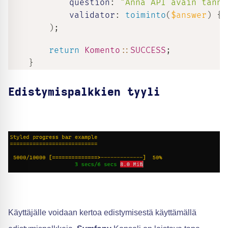
question
:
"Anna API avain tänne
validator
:
toiminto
(
$answer
)
{
)
;
return
Komento
::
SUCCESS
;
}
Edistymispalkkien tyyli
Käyttäjälle voidaan kertoa edistymisestä käyttämällä