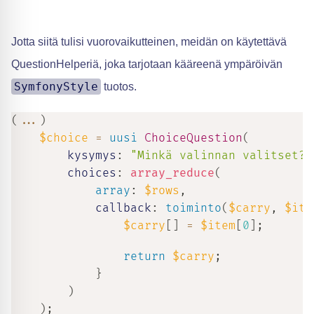
Jotta siitä tulisi vuorovaikutteinen, meidän on käytettävä
QuestionHelperiä, joka tarjotaan kääreenä ympäröivän
SymfonyStyle
tuotos.
(
...
)
$choice
=
uusi
ChoiceQuestion
(
kysymys
:
"Minkä valinnan valitset?"
choices
:
array_reduce
(
array
:
$rows
,
callback
:
toiminto
(
$carry
,
$ite
$carry
[
]
=
$item
[
0
]
;
return
$carry
;
}
)
)
;