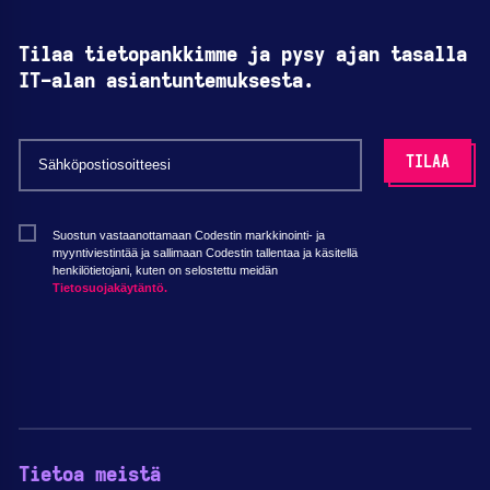
Tilaa tietopankkimme ja pysy ajan tasalla
IT-alan asiantuntemuksesta.
Suostun vastaanottamaan Codestin markkinointi- ja
myyntiviestintää ja sallimaan Codestin tallentaa ja käsitellä
henkilötietojani, kuten on selostettu meidän
Tietosuojakäytäntö.
Tietoa meistä