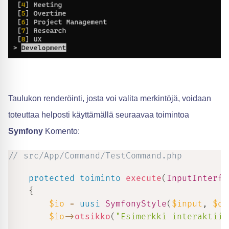
Taulukon renderöinti, josta voi valita merkintöjä, voidaan
toteuttaa helposti käyttämällä seuraavaa toimintoa
Symfony
Komento:
// src/App/Command/TestCommand.php
protected
toiminto
execute
(
InputInterfa
{
$io
=
uusi
SymfonyStyle
(
$input
,
$ou
$io
->
otsikko
(
"Esimerkki interaktiiv