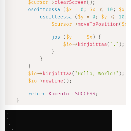
$cursor
->
clearScreen
(
)
;
osoitteessa
(
$x
=
0
;
$x
<=
10
;
$x
++
osoitteessa
(
$y
=
0
;
$y
<=
10
;
$cursor
->
moveToPosition
(
$x
,
jos
(
$y
===
$x
)
{
$io
->
kirjoittaa
(
"."
)
;
}
}
}
$io
->
kirjoittaa
(
"Hello, World!"
)
;
$io
->
newLine
(
)
;
return
Komento
::
SUCCESS
;
}