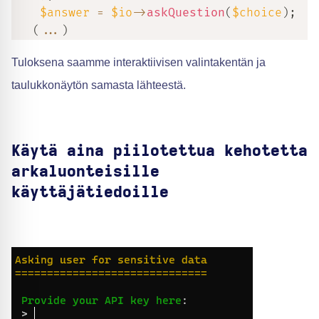
$answer
=
$io
->
askQuestion
(
$choice
)
;
(
...
)
Tuloksena saamme interaktiivisen valintakentän ja
taulukkonäytön samasta lähteestä.
Käytä aina piilotettua kehotetta
arkaluonteisille
käyttäjätiedoille