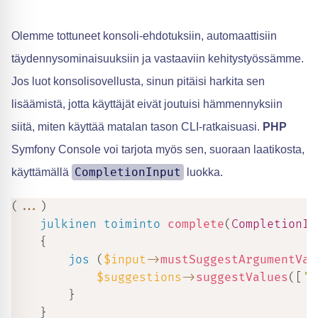
Olemme tottuneet konsoli-ehdotuksiin, automaattisiin
täydennysominaisuuksiin ja vastaaviin kehitystyössämme.
Jos luot konsolisovellusta, sinun pitäisi harkita sen
lisäämistä, jotta käyttäjät eivät joutuisi hämmennyksiin
siitä, miten käyttää matalan tason CLI-ratkaisuasi.
PHP
Symfony Console voi tarjota myös sen, suoraan laatikosta,
CompletionInput
käyttämällä
luokka.
(
...
)
julkinen
toiminto
complete
(
CompletionIn
{
jos
(
$input
->
mustSuggestArgumentVal
$suggestions
->
suggestValues
(
[
's
}
}