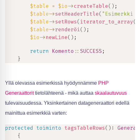
$table
=
$io
->
createTable
(
)
;
$table
->
setHeaderTitle
(
"Esimerkki i
$table
->
setRows
(
iterator_to_array
(
$
$table
->
renderöi
(
)
;
$io
->
newLine
(
)
;
return
Komento
::
SUCCESS
;
}
Yllä olevassa esimerkissä hyödynnämme
PHP
Generaattorit
tietolähteenä - mikä auttaa
skaalautuvuus
tulevaisuudessa. Yksinkertainen datageneraattori edellä
mainittua esimerkkiä varten:
protected
toiminto
tagsTableRows
(
)
:
Generaa
{