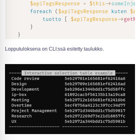
$apiTagsResponse
=
$this
->
someInjec
foreach
(
$apiTagsResponse
kuten
$ap
tuotto
[
$apiTagResponse
->
getNa
}
}
Lopputuloksena on CLI:ssä esitetty taulukko.