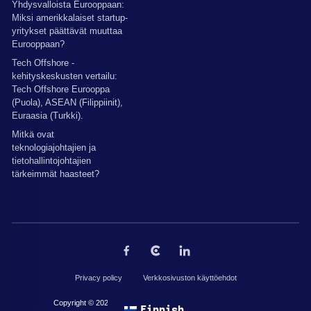
Yhdysvalloista Eurooppaan:
Miksi amerikkalaiset startup-
yritykset päättävät muuttaa
Eurooppaan?
Tech Offshore -
kehityskeskusten vertailu:
Tech Offshore Eurooppa
(Puola), ASEAN (Filippiinit),
Euraasia (Turkki).
Mitkä ovat
teknologiajohtajien ja
tietohallintojohtajien
tärkeimmät haasteet?
Privacy policy
Verkkosivuston käyttöehdot
Copyright © 2026 by The Codest. Kaikki oikeudet pidätetään.
Finnish