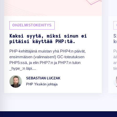
OHJELMISTOKEHITYS
Kaksi syytä, miksi sinun ei
S
pitäisi käyttää PHP:tä.
k
PHP-kehittäjänä muistan yhä PHP4:n päivät,
Pa
ensimmäisen (valinnaisen!) GC-toteutuksen
ä
PHP5:ssä, ja elin PHP7:n ja PHP7:n tulon
ar
_hype_:n läpi....
ti
SEBASTIAN LUCZAK
PHP Yksikön johtaja