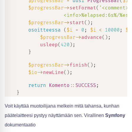
$progressBar
=
uusi
ProgressBar
(
$io
$progressBar
->
setFormat
(
'<comment>%
                    <info>%elapsed:6s%/%est
$progressBar
->
start
(
)
;
osoitteessa
(
$i
=
0
;
$i
<
10000
;
$i
$progressBar
->
advance
(
)
;
usleep
(
420
)
;
}
$progressBar
->
finish
(
)
;
$io
->
newLine
(
)
;
return
Komento
::
SUCCESS
;
}
Voit käyttää muotoilijana melkein mitä tahansa, kunhan
päätelaitteesi pystyy näyttämään sen. Virallinen
Symfony
dokumentaatio