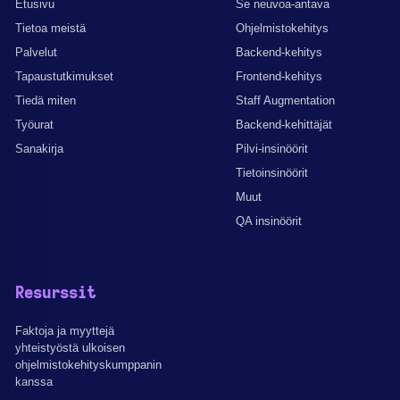
Etusivu
Se neuvoa-antava
Tietoa meistä
Ohjelmistokehitys
Palvelut
Backend-kehitys
Tapaustutkimukset
Frontend-kehitys
Tiedä miten
Staff Augmentation
Työurat
Backend-kehittäjät
Sanakirja
Pilvi-insinöörit
Tietoinsinöörit
Muut
QA insinöörit
Resurssit
Faktoja ja myyttejä
yhteistyöstä ulkoisen
ohjelmistokehityskumppanin
kanssa