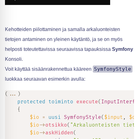
Kehotteiden piilottaminen ja samalla arkaluonteisten
tietojen antaminen on yleinen käytäntö, ja se on myös
helposti toteutettavissa seuraavissa tapauksissa
Symfony
Konsoli.
SymfonyStyle
Voit käyttää sisäänrakennettua kääreen
luokkaa seuraavan esimerkin avulla:
(
...
)
protected
toiminto
execute
(
InputInterfa
{
$io
=
uusi
SymfonyStyle
(
$input
,
$ou
$io
->
otsikko
(
"Arkaluonteisten tieto
$io
->
askHidden
(