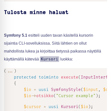
Tulosta minne haluat
Symfony 5.1
esitteli uuden tavan käsitellä kursorin
sijaintia CLI-sovelluksissa. Siitä lähtien on ollut
mahdollista lukea ja kirjoittaa tietyssä paikassa näytöllä
Kursori
käyttämällä kätevää
luokka:
(
...
)
protected
toiminto
execute
(
InputInterfa
{
$io
=
uusi
SymfonyStyle
(
$input
,
$ou
$io
->
otsikko
(
"Cursor example"
)
;
$cursor
=
uusi
Kursori
(
$io
)
;