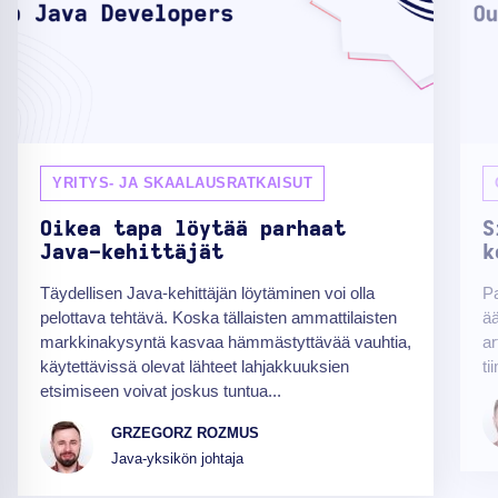
YRITYS- JA SKAALAUSRATKAISUT
Oikea tapa löytää parhaat
S
Java-kehittäjät
k
Täydellisen Java-kehittäjän löytäminen voi olla
Pa
pelottava tehtävä. Koska tällaisten ammattilaisten
ä
markkinakysyntä kasvaa hämmästyttävää vauhtia,
ar
käytettävissä olevat lähteet lahjakkuuksien
ti
etsimiseen voivat joskus tuntua...
GRZEGORZ ROZMUS
Java-yksikön johtaja