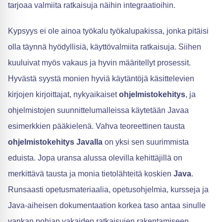
tarjoaa valmiita ratkaisuja näihin integraatioihin.
Kypsyys ei ole ainoa työkalu työkalupakissa, jonka pitäisi
olla täynnä hyödyllisiä, käyttövalmiita ratkaisuja. Siihen
kuuluivat myös vakaus ja hyvin määritellyt prosessit.
Hyvästä syystä monien hyviä käytäntöjä käsittelevien
kirjojen kirjoittajat, nykyaikaiset
ohjelmistokehitys
, ja
ohjelmistojen suunnittelumalleissa käytetään Javaa
esimerkkien pääkielenä. Vahva teoreettinen tausta
ohjelmistokehitys Javalla
on yksi sen suurimmista
eduista. Jopa uransa alussa olevilla kehittäjillä on
merkittävä tausta ja monia tietolähteitä koskien
Java
.
Runsaasti opetusmateriaalia, opetusohjelmia, kursseja ja
Java-aiheisen dokumentaation korkea taso antaa sinulle
vankan pohjan vakaiden ratkaisujen rakentamiseen.