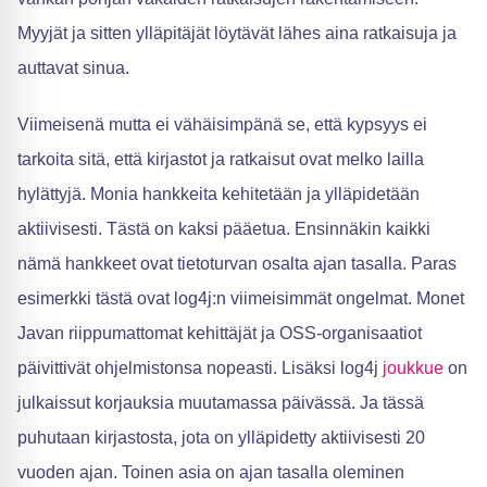
Myyjät ja sitten ylläpitäjät löytävät lähes aina ratkaisuja ja
auttavat sinua.
Viimeisenä mutta ei vähäisimpänä se, että kypsyys ei
tarkoita sitä, että kirjastot ja ratkaisut ovat melko lailla
hylättyjä. Monia hankkeita kehitetään ja ylläpidetään
aktiivisesti. Tästä on kaksi pääetua. Ensinnäkin kaikki
nämä hankkeet ovat tietoturvan osalta ajan tasalla. Paras
esimerkki tästä ovat log4j:n viimeisimmät ongelmat. Monet
Javan riippumattomat kehittäjät ja OSS-organisaatiot
päivittivät ohjelmistonsa nopeasti. Lisäksi log4j
joukkue
on
julkaissut korjauksia muutamassa päivässä. Ja tässä
puhutaan kirjastosta, jota on ylläpidetty aktiivisesti 20
vuoden ajan. Toinen asia on ajan tasalla oleminen