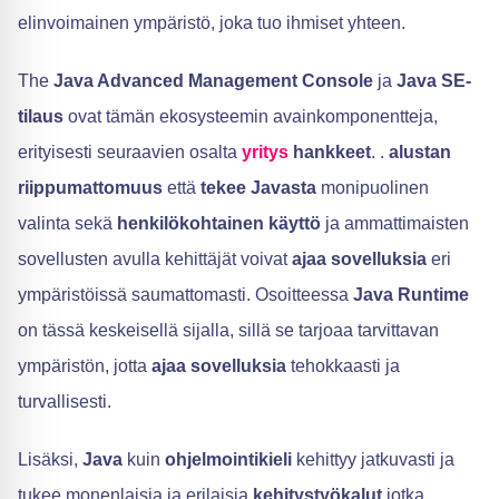
elinvoimainen ympäristö, joka tuo ihmiset yhteen.
The
Java Advanced Management Console
ja
Java SE-
tilaus
ovat tämän ekosysteemin avainkomponentteja,
erityisesti seuraavien osalta
yritys
hankkeet
. .
alustan
riippumattomuus
että
tekee Javasta
monipuolinen
valinta sekä
henkilökohtainen käyttö
ja ammattimaisten
sovellusten avulla kehittäjät voivat
ajaa sovelluksia
eri
ympäristöissä saumattomasti. Osoitteessa
Java Runtime
on tässä keskeisellä sijalla, sillä se tarjoaa tarvittavan
ympäristön, jotta
ajaa sovelluksia
tehokkaasti ja
turvallisesti.
Lisäksi,
Java
kuin
ohjelmointikieli
kehittyy jatkuvasti ja
tukee monenlaisia ja erilaisia
kehitystyökalut
jotka