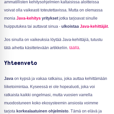
ammatillisten kehitysohjelmien kaltaisissa aloitteissa
voivat olla vaikeasti toteutettavissa. Mutta on olemassa
monia
Java-kehitys
yritykset
jotka tarjoavat sinulle
huipputukea tai auttavat sinua -
ulkoistaa
Java-kehittäjät
.
Jos sinulla on vaikeuksia löytää Java-kehittäjiä, tutustu
tätä aihetta käsittelevään artikkeliin.
täällä
.
Yhteenveto
Java
on kypsä ja vakaa ratkaisu, joka auttaa kehittämään
liiketoimintaa. Kyseessä ei ole hopealuoti, joka voi
ratkaista kaikki ongelmasi, mutta vuosien varrella
muodostuneen koko ekosysteemin ansiosta voimme
tarjota
korkealaatuinen ohjelmisto
. Tämä on elävä ja