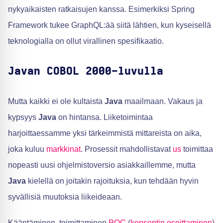
nykyaikaisten ratkaisujen kanssa. Esimerkiksi Spring
Framework tukee GraphQL:ää siitä lähtien, kun kyseisellä
teknologialla on ollut virallinen spesifikaatio.
Javan COBOL 2000-luvulla
Mutta kaikki ei ole kultaista
Java
maailmaan. Vakaus ja
kypsyys
Java
on hintansa. Liiketoimintaa
harjoittaessamme yksi tärkeimmistä mittareista on aika,
joka kuluu
markkinat
. Prosessit mahdollistavat
us
toimittaa
nopeasti uusi ohjelmistoversio asiakkaillemme, mutta
Java
kielellä on joitakin rajoituksia, kun tehdään hyvin
syvällisiä muutoksia liikeideaan.
Kääntäminen, toimittaminen
POC
(
konseptin osoittaminen
)