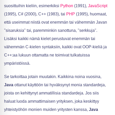
suosittuihin kieliin, esimerkiksi
Python
(1991),
JavaScript
(1995), C# (2000), C++ (1983), tai
PHP
(1995), huomaat,
että useimmat niistä ovat enemmän tai vähemmän Javan
"sisaruksia" tai, paremminkin sanottuna, "serkkuja".
Lisäksi kaikki nämä kielet perustuvat enemmän tai
vähemmän C-kielen syntaksiin, kaikki ovat OOP-kieliä ja
C++:aa lukuun ottamatta ne toimivat tulkatuissa
ympäristöissä.
Se tarkoittaa jotain muutakin. Kaikkina noina vuosina,
Java
ottanut käyttöön tai hyväksynyt monia standardeja,
joista on kehittynyt ammatillisia standardeja. Jos siis
haluat luoda ammattimaisen yrityksen, joka keskittyy
yhteistyöhön monien muiden yritysten kanssa,
Java