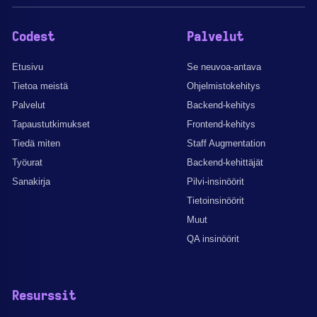
Codest
Palvelut
Etusivu
Se neuvoa-antava
Tietoa meistä
Ohjelmistokehitys
Palvelut
Backend-kehitys
Tapaustutkimukset
Frontend-kehitys
Tiedä miten
Staff Augmentation
Työurat
Backend-kehittäjät
Sanakirja
Pilvi-insinöörit
Tietoinsinöörit
Muut
QA insinöörit
Resurssit