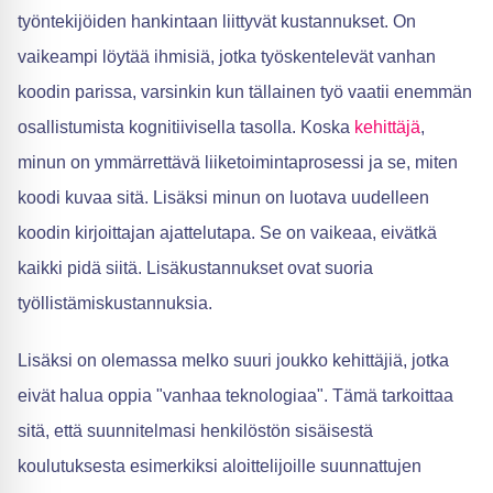
työntekijöiden hankintaan liittyvät kustannukset. On
vaikeampi löytää ihmisiä, jotka työskentelevät vanhan
koodin parissa, varsinkin kun tällainen työ vaatii enemmän
osallistumista kognitiivisella tasolla. Koska
kehittäjä
,
minun on ymmärrettävä liiketoimintaprosessi ja se, miten
koodi kuvaa sitä. Lisäksi minun on luotava uudelleen
koodin kirjoittajan ajattelutapa. Se on vaikeaa, eivätkä
kaikki pidä siitä. Lisäkustannukset ovat suoria
työllistämiskustannuksia.
Lisäksi on olemassa melko suuri joukko kehittäjiä, jotka
eivät halua oppia "vanhaa teknologiaa". Tämä tarkoittaa
sitä, että suunnitelmasi henkilöstön sisäisestä
koulutuksesta esimerkiksi aloittelijoille suunnattujen