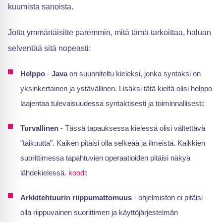
kuumista sanoista.
Jotta ymmärtäisitte paremmin, mitä tämä tarkoittaa, haluan
selventää sitä nopeasti:
Helppo
-
Java
on suunniteltu kieleksi, jonka syntaksi on
yksinkertainen ja ystävällinen. Lisäksi tätä kieltä olisi helppo
laajentaa tulevaisuudessa syntaktisesti ja toiminnallisesti;
Turvallinen
- Tässä tapauksessa kielessä olisi vältettävä
"taikuutta". Kaiken pitäisi olla selkeää ja ilmeistä. Kaikkien
suorittimessa tapahtuvien operaatioiden pitäisi näkyä
lähdekielessä.
koodi
;
Arkkitehtuurin riippumattomuus
- ohjelmiston ei pitäisi
olla riippuvainen suorittimen ja käyttöjärjestelmän