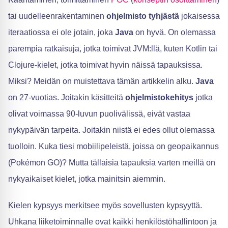
tai uudelleenrakentaminen
ohjelmisto tyhjästä
jokaisessa
iteraatiossa ei ole jotain, joka
Java
on hyvä. On olemassa
parempia ratkaisuja, jotka toimivat JVM:llä, kuten Kotlin tai
Clojure-kielet, jotka toimivat hyvin näissä tapauksissa.
Miksi? Meidän on muistettava tämän artikkelin alku.
Java
on 27-vuotias. Joitakin käsitteitä
ohjelmistokehitys
jotka
olivat voimassa 90-luvun puolivälissä, eivät vastaa
nykypäivän tarpeita. Joitakin niistä ei edes ollut olemassa
tuolloin. Kuka tiesi mobiilipeleistä, joissa on geopaikannus
(Pokémon GO)? Mutta tällaisia tapauksia varten meillä on
nykyaikaiset kielet, jotka mainitsin aiemmin.
Kielen kypsyys merkitsee myös sovellusten kypsyyttä.
Uhkana liiketoiminnalle ovat kaikki henkilöstöhallintoon ja