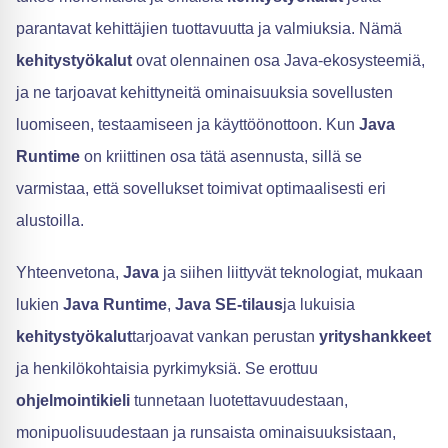
parantavat kehittäjien tuottavuutta ja valmiuksia. Nämä
kehitystyökalut
ovat olennainen osa Java-ekosysteemiä,
ja ne tarjoavat kehittyneitä ominaisuuksia sovellusten
luomiseen, testaamiseen ja käyttöönottoon. Kun
Java
Runtime
on kriittinen osa tätä asennusta, sillä se
varmistaa, että sovellukset toimivat optimaalisesti eri
alustoilla.
Yhteenvetona,
Java
ja siihen liittyvät teknologiat, mukaan
lukien
Java Runtime
,
Java SE-tilaus
ja lukuisia
kehitystyökalut
tarjoavat vankan perustan
yrityshankkeet
ja henkilökohtaisia pyrkimyksiä. Se erottuu
ohjelmointikieli
tunnetaan luotettavuudestaan,
monipuolisuudestaan ja runsaista ominaisuuksistaan,