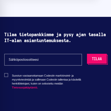
Tilaa tietopankkimme ja pysy ajan tasalla
IT-alan asiantuntemuksesta.
Suostun vastaanottamaan Codestin markkinointi- ja
myyntiviestintää ja sallimaan Codestin tallentaa ja käsitellä
henkilötietojani, kuten on selostettu meidän
Tietosuojakäytäntö.