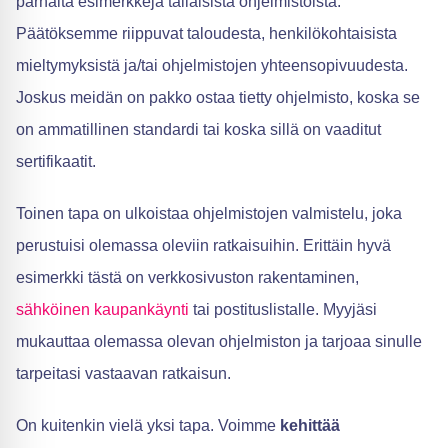
parhaita esimerkkejä tällaisista ohjelmistoista.
Päätöksemme riippuvat taloudesta, henkilökohtaisista
mieltymyksistä ja/tai ohjelmistojen yhteensopivuudesta.
Joskus meidän on pakko ostaa tietty ohjelmisto, koska se
on ammatillinen standardi tai koska sillä on vaaditut
sertifikaatit.
Toinen tapa on ulkoistaa ohjelmistojen valmistelu, joka
perustuisi olemassa oleviin ratkaisuihin. Erittäin hyvä
esimerkki tästä on verkkosivuston rakentaminen,
sähköinen kaupankäynti
tai postituslistalle. Myyjäsi
mukauttaa olemassa olevan ohjelmiston ja tarjoaa sinulle
tarpeitasi vastaavan ratkaisun.
On kuitenkin vielä yksi tapa. Voimme
kehittää