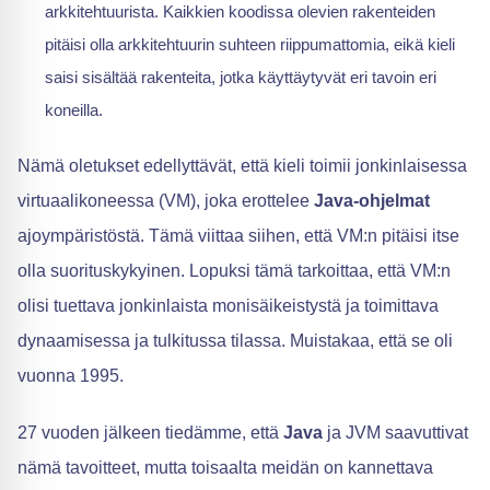
arkkitehtuurista. Kaikkien koodissa olevien rakenteiden
pitäisi olla arkkitehtuurin suhteen riippumattomia, eikä kieli
saisi sisältää rakenteita, jotka käyttäytyvät eri tavoin eri
koneilla.
Nämä oletukset edellyttävät, että kieli toimii jonkinlaisessa
virtuaalikoneessa (VM), joka erottelee
Java-ohjelmat
ajoympäristöstä. Tämä viittaa siihen, että VM:n pitäisi itse
olla suorituskykyinen. Lopuksi tämä tarkoittaa, että VM:n
olisi tuettava jonkinlaista monisäikeistystä ja toimittava
dynaamisessa ja tulkitussa tilassa. Muistakaa, että se oli
vuonna 1995.
27 vuoden jälkeen tiedämme, että
Java
ja JVM saavuttivat
nämä tavoitteet, mutta toisaalta meidän on kannettava