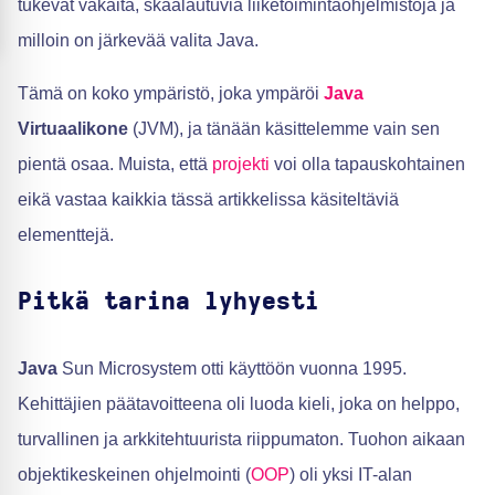
tukevat vakaita, skaalautuvia liiketoimintaohjelmistoja ja
milloin on järkevää valita Java.
Tämä on koko ympäristö, joka ympäröi
Java
Virtuaalikone
(JVM), ja tänään käsittelemme vain sen
pientä osaa. Muista, että
projekti
voi olla tapauskohtainen
eikä vastaa kaikkia tässä artikkelissa käsiteltäviä
elementtejä.
Pitkä tarina lyhyesti
Java
Sun Microsystem otti käyttöön vuonna 1995.
Kehittäjien päätavoitteena oli luoda kieli, joka on helppo,
turvallinen ja arkkitehtuurista riippumaton. Tuohon aikaan
objektikeskeinen ohjelmointi (
OOP
) oli yksi IT-alan