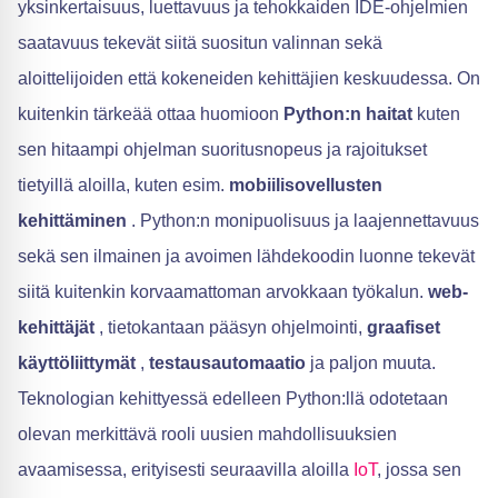
yksinkertaisuus, luettavuus ja tehokkaiden IDE-ohjelmien
saatavuus tekevät siitä suositun valinnan sekä
aloittelijoiden että kokeneiden kehittäjien keskuudessa. On
kuitenkin tärkeää ottaa huomioon
Python:n haitat
kuten
sen hitaampi ohjelman suoritusnopeus ja rajoitukset
tietyillä aloilla, kuten esim.
mobiilisovellusten
kehittäminen
. Python:n monipuolisuus ja laajennettavuus
sekä sen ilmainen ja avoimen lähdekoodin luonne tekevät
siitä kuitenkin korvaamattoman arvokkaan työkalun.
web-
kehittäjät
, tietokantaan pääsyn ohjelmointi,
graafiset
käyttöliittymät
,
testausautomaatio
ja paljon muuta.
Teknologian kehittyessä edelleen Python:llä odotetaan
olevan merkittävä rooli uusien mahdollisuuksien
avaamisessa, erityisesti seuraavilla aloilla
IoT
, jossa sen