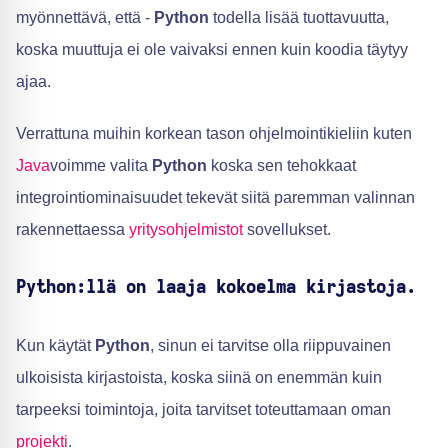
myönnettävä, että -
Python
todella lisää tuottavuutta,
koska muuttuja ei ole vaivaksi ennen kuin koodia täytyy
ajaa.
Verrattuna muihin korkean tason ohjelmointikieliin kuten
Java
voimme valita
Python
koska sen tehokkaat
integrointiominaisuudet tekevät siitä paremman valinnan
rakennettaessa
yritysohjelmistot
sovellukset.
Python:llä on laaja kokoelma kirjastoja.
Kun käytät
Python
, sinun ei tarvitse olla riippuvainen
ulkoisista kirjastoista, koska siinä on enemmän kuin
tarpeeksi toimintoja, joita tarvitset toteuttamaan oman
projekti
.