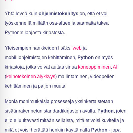
Yhtä leveä kuin
ohjelmistokehitys
on, että et voi
työskennellä millään osa-alueella saamatta tukea
Python:n laajasta kirjastosta.
Yleisempien hankkeiden lisäksi
web
ja
mobiiliohjelmistojen kehittäminen,
Python
on myös
kirjastoja, jotka voivat auttaa sinua
koneoppiminen
,
AI
(
keinotekoinen älykkyys
) mallintaminen, videopelien
kehittäminen ja paljon muuta.
Monia monimutkaisia prosesseja yksinkertaistetaan
sisäänrakennetun standardikirjaston avulla.
Python
, joten
ei ole luultavasti mitään sellaista, mitä et voisi kuvitella ja
mitä et voisi herättää henkiin käyttämällä
Python
- jopa