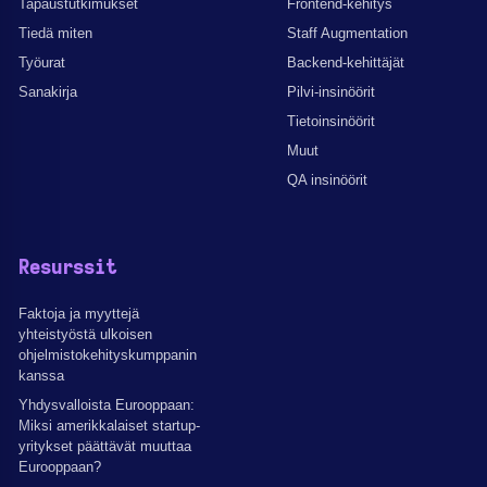
Tapaustutkimukset
Frontend-kehitys
Tiedä miten
Staff Augmentation
Työurat
Backend-kehittäjät
Sanakirja
Pilvi-insinöörit
Tietoinsinöörit
Muut
QA insinöörit
Resurssit
Faktoja ja myyttejä
yhteistyöstä ulkoisen
ohjelmistokehityskumppanin
kanssa
Yhdysvalloista Eurooppaan:
Miksi amerikkalaiset startup-
yritykset päättävät muuttaa
Eurooppaan?