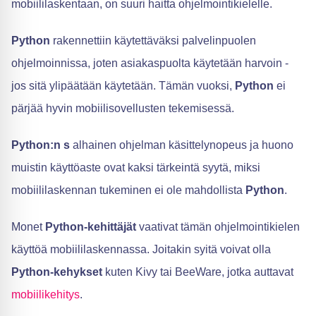
mobiililaskentaan, on suuri haitta ohjelmointikielelle.
Python
rakennettiin käytettäväksi palvelinpuolen
ohjelmoinnissa, joten asiakaspuolta käytetään harvoin -
jos sitä ylipäätään käytetään. Tämän vuoksi,
Python
ei
pärjää hyvin mobiilisovellusten tekemisessä.
Python:n s
alhainen ohjelman käsittelynopeus ja huono
muistin käyttöaste ovat kaksi tärkeintä syytä, miksi
mobiililaskennan tukeminen ei ole mahdollista
Python
.
Monet
Python-kehittäjät
vaativat tämän ohjelmointikielen
käyttöä mobiililaskennassa. Joitakin syitä voivat olla
Python-kehykset
kuten Kivy tai BeeWare, jotka auttavat
mobiilikehitys
.