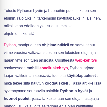
Tutustu Python:n hyviin ja huonoihin puoliin, kuten sen
etuihin, rajoituksiin, tärkeimpiin käyttötapauksiin ja siihen,
miksi se on edelleen yksi suosituimmista
ohjelmointikielistä.
Python
, monipuolinen
ohjelmointikieli
on saavuttanut
viime vuosina valtavan suosion sen lukuisten etujen ja
laajan yhteisön tuen ansiosta. Osoitteesta
web-kehitys
osoitteeseen
mobiili
sovelluskehitys
, Python tarjoaa
laajan valikoiman seuraavia tuotteita
käyttötapaukset
,
mikä tekee siitä halutun
koodauskieli
. Tässä artikkelissa
syvennymme seuraaviin asioihin
Python:n hyvät ja
huonot puolet
, jossa tarkastellaan sen etuja, haittoja ja
mahdollisuuksia, joita se tarjoaa eri alojen kehittäjille.