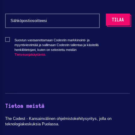
Suostun vastaanottamaan Codestin markkinointi- ja
myyntiviestintää ja sallimaan Codestin tallentaa ja käsitellä
henkilötietojani, kuten on selostettu meidän
Tietosuojakäytäntö.
Tietoa meistä
The Codest - Kansainvälinen ohjelmistokehitysyritys, jolla on
teknologiakeskuksia Puolassa.