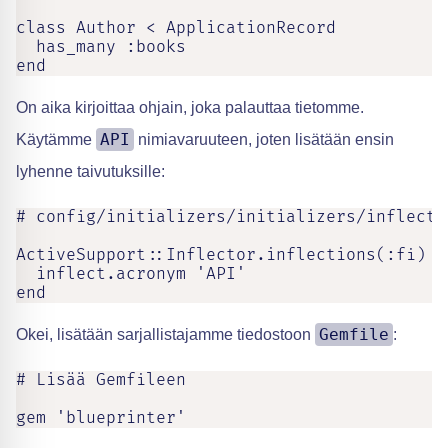
class Author < ApplicationRecord

  has_many :books

end
On aika kirjoittaa ohjain, joka palauttaa tietomme.
API
Käytämme
nimiavaruuteen, joten lisätään ensin
lyhenne taivutuksille:
# config/initializers/initializers/inflectio
ActiveSupport::Inflector.inflections(:fi) do
  inflect.acronym 'API'

end
Gemfile
Okei, lisätään sarjallistajamme tiedostoon
:
# Lisää Gemfileen

gem 'blueprinter'