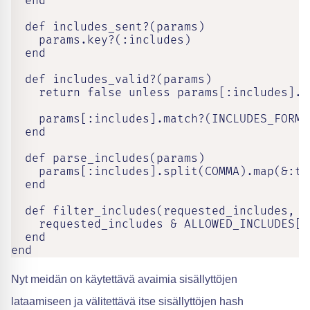
  end

  def includes_sent?(params)

    params.key?(:includes)

  end

  def includes_valid?(params)

    return false unless params[:includes].i
    params[:includes].match?(INCLUDES_FORMAT
  end

  def parse_includes(params)

    params[:includes].split(COMMA).map(&:to_
  end

  def filter_includes(requested_includes, r
    requested_includes & ALLOWED_INCLUDES[r
  end

end
Nyt meidän on käytettävä avaimia sisällyttöjen
lataamiseen ja välitettävä itse sisällyttöjen hash