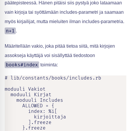
päätepisteessä. Hänen pitäisi siis pystyä joko lataamaan
vain kirjoja tai syöttämään includes-parametri ja saamaan
myös kirjailijat, mutta mieluiten ilman includes-parametria.
n+1
.
Määritellään vakio, joka pitää tietoa siitä, mitä kirjojen
assokseja käyttäjä voi sisällyttää tiedostoon
books#index
toiminta:
# lib/constants/books/includes.rb

moduuli Vakiot

  moduuli Kirjat

    moduuli Includes

      ALLOWED = {

        index: %i[

          kirjoittaja

        ].freeze

      }.freeze
