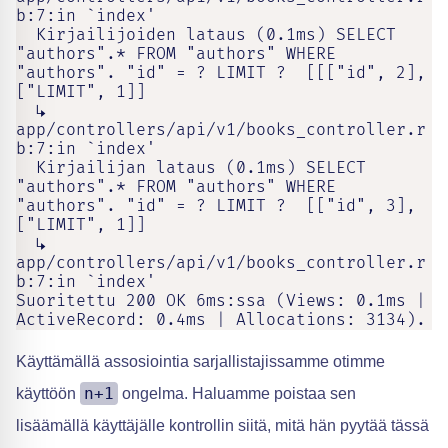
b:7:in `index'

  Kirjailijoiden lataus (0.1ms) SELECT 
"authors".* FROM "authors" WHERE 
"authors". "id" = ? LIMIT ?  [[["id", 2], 
["LIMIT", 1]]

  ↳ 
app/controllers/api/v1/books_controller.r
b:7:in `index'

  Kirjailijan lataus (0.1ms) SELECT 
"authors".* FROM "authors" WHERE 
"authors". "id" = ? LIMIT ?  [["id", 3], 
["LIMIT", 1]]

  ↳ 
app/controllers/api/v1/books_controller.r
b:7:in `index'

Suoritettu 200 OK 6ms:ssa (Views: 0.1ms | 
ActiveRecord: 0.4ms | Allocations: 3134).
Käyttämällä assosiointia sarjallistajissamme otimme
n+1
käyttöön
ongelma. Haluamme poistaa sen
lisäämällä käyttäjälle kontrollin siitä, mitä hän pyytää tässä