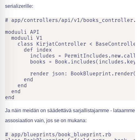
serializerille:
# app/controllers/api/v1/books_controller.rb
moduuli API

  moduuli V1

    class KirjatController < BaseController

      def index

        includes = PermitIncludes.new.call(p
        books = Book.includes(includes.keys)
        render json: BookBlueprint.render(b
      end

    end

  end

end
Ja näin meidän on säädettävä sarjallistajamme - lataamme
assosiaation vain, jos se on mukana:
# app/blueprints/book_blueprint.rb
