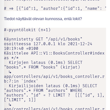
# => [{"id":1, "author":{"id":1, "name": "A
Tiedot näyttävät olevan kunnossa, entä lokit?
#-pyyntölokit (n+1)

Käynnistetty GET "/api/v1/books" 
osoitteessa 127.0.0.1 klo 2021-12-24 
10:19:40 +0100

Käsittelee API::V1::BooksController#index 
as */*

  Kirjojen lataus (0.1ms) SELECT 
"books".* FROM "books" (kirjat)

  ↳ 
app/controllers/api/v1/books_controller.r
b:7:in `index'

  Kirjailijoiden lataus (0.1ms) SELECT 
"authors".* FROM "authors" WHERE 
"authors". "id" = ? LIMIT ?  [[["id", 1], 
["LIMIT", 1]]

  ↳ 
app/controllers/api/v1/books_controller.r