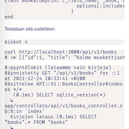
class BookBlueprint (_field_name, _book, opt
                         options[:includes]
                       }

end
Testataan sitä uudelleen:
kiskot s
curl http://localhost:3000/api/v1/books

# => [{"id":1, "title": "Kolme muskettisotu
#-pyyntölokit (lataamme vain kirjoja)

Käynnistetty GET "/api/v1/books" for ::1 
at 2021-12-24 10:33:41 +0100

Käsittelee API::V1::BooksController#index 
as */*

   (0.1ms) SELECT sqlite_version(*)

  ↳ 
app/controllers/api/v1/books_controller.r
b:8:in `index'

  Kirjojen lataus (0.1ms) SELECT 
"books".* FROM "books"

  ↳ 