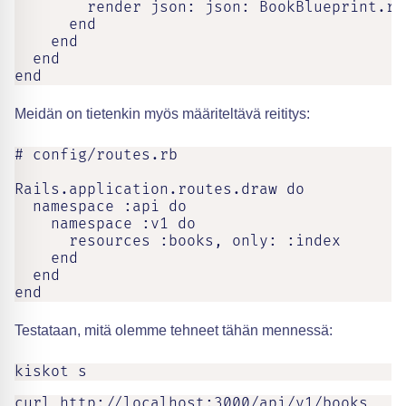
        render json: json: BookBlueprint.ren
      end

    end

  end

end
Meidän on tietenkin myös määriteltävä reititys:
# config/routes.rb

Rails.application.routes.draw do

  namespace :api do

    namespace :v1 do

      resources :books, only: :index

    end

  end

end
Testataan, mitä olemme tehneet tähän mennessä:
kiskot s
curl http://localhost:3000/api/v1/books
