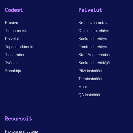
Codest
Palvelut
Etusivu
Se neuvoa-antava
Tietoa meistä
Ohjelmistokehitys
Palvelut
Backend-kehitys
Tapaustutkimukset
Frontend-kehitys
Tiedä miten
Staff Augmentation
Työurat
Backend-kehittäjät
Sanakirja
Pilvi-insinöörit
Tietoinsinöörit
Muut
QA insinöörit
Resurssit
Faktoja ja myyttejä