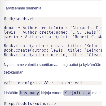
Tarvitsemme siemeniä:
# db/seeds.rb

dumas = Author.create(nimi: 'Alexandre Dumas
lewis = Author.create(name: 'C.S. Lewis')

martin = Author.create(nimi: 'Robert C. Mart
Book.create(author: dumas, title: 'Kolme mu
Book.create(author: lewis, title: 'Leijona,
Book.create(author: martin, title: 'Clean C
Nyt olemme valmiita suorittamaan migraatiot ja kylvämään
tietokannan:
rails db:migrate && rails db:seed
has_many
Kirjoittaja
Lisätään
kirjoja varten
malli:
# app/models/author.rb
