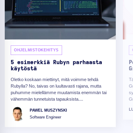
OHJELMISTOKEHITYS
5 esimerkkiä Rubyn parhaasta
P
käytöstä
G
Oletko koskaan miettinyt, mitä voimme tehdä
Tä
Rubylla? No, taivas on luultavasti rajana, mutta
Gr
puhumme mielellämme muutamista enemmän tai
sy
vähemmän tunnetuista tapauksista....
G
L
PAWEL MUSZYNSKI
Software Engineer