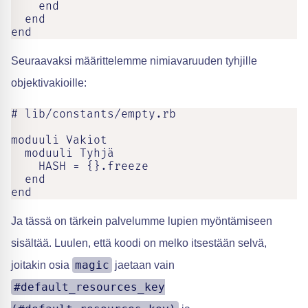
    end

  end

end
Seuraavaksi määrittelemme nimiavaruuden tyhjille
objektivakioille:
# lib/constants/empty.rb

moduuli Vakiot

  moduuli Tyhjä

    HASH = {}.freeze

  end

end
Ja tässä on tärkein palvelumme lupien myöntämiseen
sisältää. Luulen, että koodi on melko itsestään selvä,
magic
joitakin osia
jaetaan vain
#default_resources_key