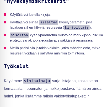
"Hyväksymiskriteerit"
Käyttäjä voi luetella kirjoja.
Käyttäjä voi siirtää
sisältää
kyselyparametri, jolla
ladataan siihen liittyviä resursseja (
kirjoittaja
).
sisältää
kyselyparametrin muoto on merkkijono: pilkulla
erotetut sanat, jotka edustavat sisäkkäisiä resursseja.
Meillä pitäisi olla joitakin vakioita, jotka määrittelevät, mitkä
resurssit voidaan sisällyttää mihinkin toimintoon.
Työkalut
sinipainaja
Käytämme
sarjallistajana, koska se on
formaatista riippumaton ja melko joustava. Tämä on ainoa
helmi, jonka lisäämme railsin vakiotyökalupakettiin.