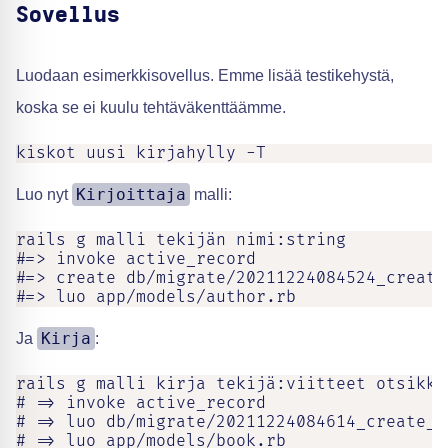
Sovellus
Luodaan esimerkkisovellus. Emme lisää testikehystä,
koska se ei kuulu tehtäväkenttäämme.
kiskot uusi kirjahylly -T
Kirjoittaja
Luo nyt
malli:
rails g malli tekijän nimi:string

#=> invoke active_record

#=> create db/migrate/20211224084524_create_
#=> luo app/models/author.rb
Kirja
Ja
:
rails g malli kirja tekijä:viitteet otsikko:
# => invoke active_record

# => luo db/migrate/20211224084614_create_bo
# => luo app/models/book.rb