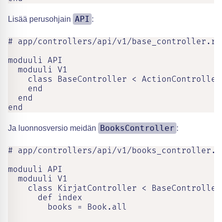
API
Lisää perusohjain
:
# app/controllers/api/v1/base_controller.rb

moduuli API

  moduuli V1

    class BaseController < ActionController:
    end

  end

end
BooksController
Ja luonnosversio meidän
:
# app/controllers/api/v1/books_controller.rb
moduuli API

  moduuli V1

    class KirjatController < BaseController

      def index

        books = Book.all
