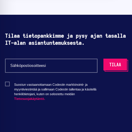
Tilaa tietopankkimme ja pysy ajan tasalla
IT-alan asiantuntemuksesta.
Suostun vastaanottamaan Codestin markkinointi- ja
myyntiviestintää ja sallimaan Codestin tallentaa ja käsitellä
henkilötietojani, kuten on selostettu meidän
Tietosuojakäytäntö.