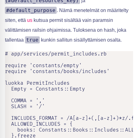
(#default_resources_key)
ja
#default_purpose
. Nämä menetelmät on määritelty
siten, että
us
kutsua permit sisältää vain paramsin
välittämisen railsin ohjaimissa. Tuloksena on hash, joka
true
tallentaa
kunkin sallitun sisällyttämisen osalta.
# app/services/permit_includes.rb

require 'constants/empty'

require 'constants/books/includes'

luokka PermitIncludes

  Empty = Constants::Empty

  COMMA = ','

  SLASH = '/'

  INCLUDES_FORMAT = /A[a-z]+(,[a-z]+)*z/.fre
  ALLOWED_INCLUDES = {

    books: Constants::Books::Includes::ALLOW
  }.freeze
