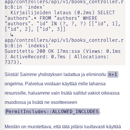
app/controllers/api/v1/books_controller.r
b:8:in `index'

  Kirjailijoiden lataus (0.2ms) SELECT 
"authors".* FROM "authors" WHERE 
"authors". "id" IN (?, ?, ?) [["id", 1], 
["id", 2], ["id", 3]]

  ↳ 
app/controllers/api/v1/books_controller.r
b:8:in `indeksi'

Suoritettu 200 OK 17ms:ssa (Views: 0.1ms 
| ActiveRecord: 0.7ms | Allocations: 
7373).
n+1
Siistiä! Saimme yhdistyksen ladattua ja eliminoitu
ongelma. Palvelua voidaan käyttää mille tahansa
resurssille, haluamme vain lisätä sallitut vakiot oikeassa
muodossa ja lisätä ne osoitteeseen
PermitIncludes::ALLOWED_INCLUDES
.
Meidän on muistettava, että tätä pitäisi luultavasti käyttää