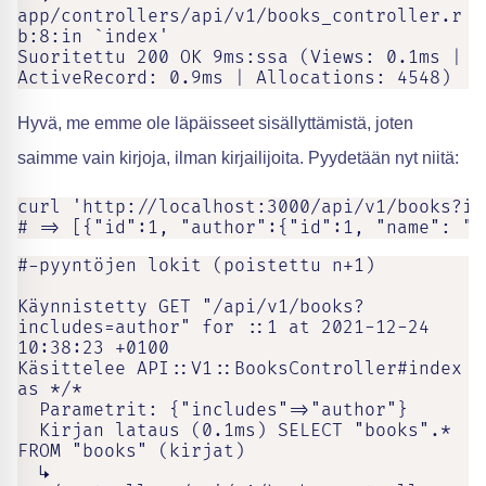
app/controllers/api/v1/books_controller.r
b:8:in `index'

Suoritettu 200 OK 9ms:ssa (Views: 0.1ms | 
ActiveRecord: 0.9ms | Allocations: 4548)
Hyvä, me emme ole läpäisseet sisällyttämistä, joten
saimme vain kirjoja, ilman kirjailijoita. Pyydetään nyt niitä:
curl 'http://localhost:3000/api/v1/books?in
# => [{"id":1, "author":{"id":1, "name": "A
#-pyyntöjen lokit (poistettu n+1)

Käynnistetty GET "/api/v1/books?
includes=author" for ::1 at 2021-12-24 
10:38:23 +0100

Käsittelee API::V1::BooksController#index 
as */*

  Parametrit: {"includes"=>"author"}

  Kirjan lataus (0.1ms) SELECT "books".* 
FROM "books" (kirjat)

  ↳ 