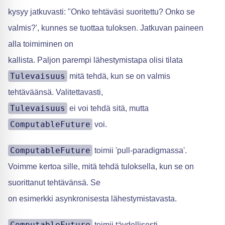
kysyy jatkuvasti: "Onko tehtäväsi suoritettu? Onko se
valmis?', kunnes se tuottaa tuloksen. Jatkuvan paineen
alla toimiminen on
kallista. Paljon parempi lähestymistapa olisi tilata
Tulevaisuus
mitä tehdä, kun se on valmis
tehtäväänsä. Valitettavasti,
Tulevaisuus
ei voi tehdä sitä, mutta
ComputableFuture
voi.
ComputableFuture
toimii 'pull-paradigmassa'.
Voimme kertoa sille, mitä tehdä tuloksella, kun se on
suorittanut tehtävänsä. Se
on esimerkki asynkronisesta lähestymistavasta.
ComputableFuture
toimii täydellisesti