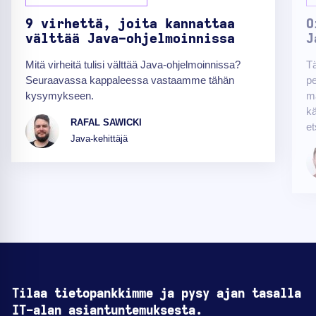
9 virhettä, joita kannattaa
O
välttää Java-ohjelmoinnissa
J
Mitä virheitä tulisi välttää Java-ohjelmoinnissa?
Tä
Seuraavassa kappaleessa vastaamme tähän
pe
kysymykseen.
m
kä
RAFAL SAWICKI
et
Java-kehittäjä
Tilaa tietopankkimme ja pysy ajan tasalla
IT-alan asiantuntemuksesta.