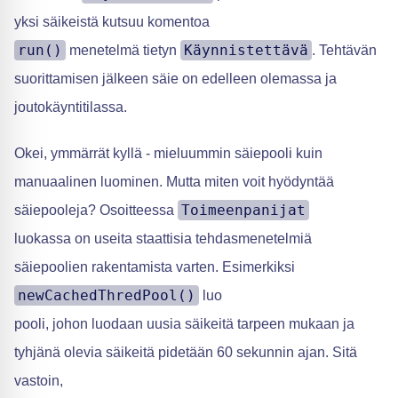
yksi säikeistä kutsuu komentoa
run()
Käynnistettävä
menetelmä tietyn
. Tehtävän
suorittamisen jälkeen säie on edelleen olemassa ja
joutokäyntitilassa.
Okei, ymmärrät kyllä - mieluummin säiepooli kuin
manuaalinen luominen. Mutta miten voit hyödyntää
Toimeenpanijat
säiepooleja? Osoitteessa
luokassa on useita staattisia tehdasmenetelmiä
säiepoolien rakentamista varten. Esimerkiksi
newCachedThredPool()
luo
pooli, johon luodaan uusia säikeitä tarpeen mukaan ja
tyhjänä olevia säikeitä pidetään 60 sekunnin ajan. Sitä
vastoin,