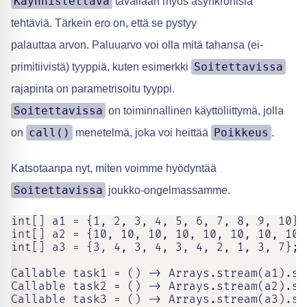
Käynnistettävä
tavallaan myös asynkronisia
tehtäviä. Tärkein ero on, että se pystyy
palauttaa arvon. Paluuarvo voi olla mitä tahansa (ei-
Soitettavissa
primitiivistä) tyyppiä, kuten esimerkki
rajapinta on parametrisoitu tyyppi.
Soitettavissa
on toiminnallinen käyttöliittymä, jolla
call()
Poikkeus
on
menetelmä, joka voi heittää
.
Katsotaanpa nyt, miten voimme hyödyntää
Soitettavissa
joukko-ongelmassamme.
int[] a1 = {1, 2, 3, 4, 5, 6, 7, 8, 9, 10};

int[] a2 = {10, 10, 10, 10, 10, 10, 10, 10,
int[] a3 = {3, 4, 3, 4, 3, 4, 2, 1, 3, 7};

Callable task1 = () -> Arrays.stream(a1).sum
Callable task2 = () -> Arrays.stream(a2).sum
Callable task3 = () -> Arrays.stream(a3).sum