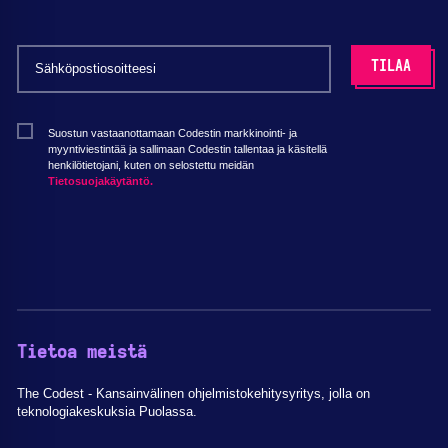
Suostun vastaanottamaan Codestin markkinointi- ja
myyntiviestintää ja sallimaan Codestin tallentaa ja käsitellä
henkilötietojani, kuten on selostettu meidän
Tietosuojakäytäntö.
Tietoa meistä
The Codest - Kansainvälinen ohjelmistokehitysyritys, jolla on
teknologiakeskuksia Puolassa.