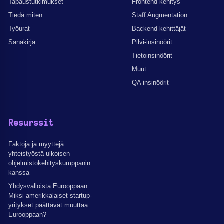
Tapaustutkimukset
Frontend-kehitys
Tiedä miten
Staff Augmentation
Työurat
Backend-kehittäjät
Sanakirja
Pilvi-insinöörit
Tietoinsinöörit
Muut
QA insinöörit
Resurssit
Faktoja ja myyttejä
yhteistyöstä ulkoisen
ohjelmistokehityskumppanin
kanssa
Yhdysvalloista Eurooppaan:
Miksi amerikkalaiset startup-
yritykset päättävät muuttaa
Eurooppaan?