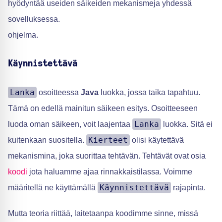
hyödyntää useiden säikeiden mekanismeja yhdessä
sovelluksessa.
ohjelma.
Käynnistettävä
Lanka
osoitteessa
Java
luokka, jossa taika tapahtuu.
Tämä on edellä mainitun säikeen esitys. Osoitteeseen
Lanka
luoda oman säikeen, voit laajentaa
luokka. Sitä ei
Kierteet
kuitenkaan suositella.
olisi käytettävä
mekanismina, joka suorittaa tehtävän. Tehtävät ovat osia
koodi
jota haluamme ajaa rinnakkaistilassa. Voimme
Käynnistettävä
määritellä ne käyttämällä
rajapinta.
Mutta teoria riittää, laitetaanpa koodimme sinne, missä