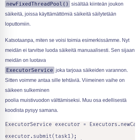
newFixedThreadPool()
sisältää kiinteän joukon
säikeitä, joissa käyttämättömiä säikeitä säilytetään
loputtomiin.
Katsotaanpa, miten se voisi toimia esimerkissämme. Nyt
meidän ei tarvitse luoda säikeitä manuaalisesti. Sen sijaan
meidän on luotava
ExecutorService
joka tarjoaa säikeiden varannon.
Sitten voimme antaa sille tehtäviä. Viimeinen vaihe on
säikeen sulkeminen
poolia muistivuodon välttämiseksi. Muu osa edellisestä
koodista pysyy samana.
ExecutorService executor = Executors.newCac
executor.submit(task1);
