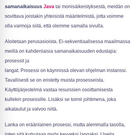
samanaikaisuus
Java
tai monisäikeistyksestä, meidän on
sovittava joistakin yhteisistä määritelmistä, jotta voimme
olla varmoja siitä, että olemme samalla sivulla.
Aloitetaan perusasioista. Ei-sekventiaalisessa maailmassa
meillä on kahdenlaisia samanaikaisuuden edustajia:
prosessit ja
langat. Prosessi on käynnissä olevan ohjelman instanssi.
Tavallisesti se on eristetty muista prosesseista.
Käyttöjärjestelmä vastaa resurssien osoittamisesta
kullekin prosessille. Lisäksi se toimii johtimena, joka
aikataulut ja valvoo niitä.
Lanka on eräänlainen prosessi, mutta alemmalla tasolla,
joten sitä kutsutaan myös kevyeksi langaksi. Useita