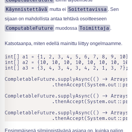
Käynnistettävä
Soitettavissa
mutta ei
. Sen
sijaan on mahdollista antaa tehtävä osoitteeseen
ComputableFuture
Toimittaja
muodossa
.
Katsotaanpa, miten edellä mainittu liittyy ongelmaamme.
int[] a1 = {1, 2, 3, 4, 5, 6, 7, 8, 9, 10};

int[] a2 = {10, 10, 10, 10, 10, 10, 10, 10,
int[] a3 = {3, 4, 3, 4, 3, 4, 2, 1, 3, 7};

CompletableFuture.supplyAsync(() -> Arrays.
                .thenAccept(System.out::prin
CompletableFuture.supplyAsync(() -> Arrays.
                .thenAccept(System.out::prin
CompletableFuture.supplyAsync(() -> Arrays.
                .thenAccept(System.out::pri
Ensimmäisenä silmiinpistävänä asiana on, kuinka paljon