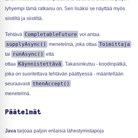
lyhyempi tämä ratkaisu on. Sen lisäksi se näyttää myös
siistiltä ja siistiltä.
CompletableFuture
Tehtävä
voi antaa
supplyAsync()
Toimittaja
menetelmä, joka ottaa
runAsync()
tai
että
Käynnistettävä
ottaa
. Takaisinkutsu - koodinpätkä,
joka on suoritettava tehtävän päättyessä - määritellään
thenAccept()
seuraavasti
menetelmä.
Päätelmät
Java
tarjoaa paljon erilaisia lähestymistapoja