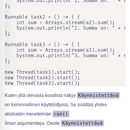
    System.out.println("1. Summa on: " + sum
};

Runnable task2 = () -> { {

    int sum = Arrays.stream(a2).sum();

    System.out.println("2. Summa on: " + sum
};

Runnable task3 = () -> { {

    int sum = Arrays.stream(a3).sum();

    System.out.println("3. Summa on: " + sum
};

new Thread(task1).start();

new Thread(task2).start();

new Thread(task3).start();
Käynnistettävä
Kuten yllä olevasta koodista näkyy
on toiminnallinen käyttöliittymä. Se sisältää yhden
run()
abstraktin menetelmän
Käynnistettävä
ilman argumentteja. Osoite