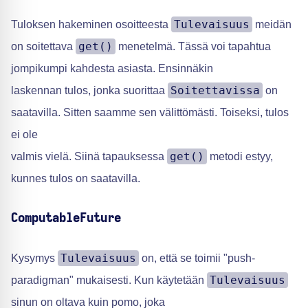
Tulevaisuus
Tuloksen hakeminen osoitteesta
meidän
get()
on soitettava
menetelmä. Tässä voi tapahtua
jompikumpi kahdesta asiasta. Ensinnäkin
Soitettavissa
laskennan tulos, jonka suorittaa
on
saatavilla. Sitten saamme sen välittömästi. Toiseksi, tulos
ei ole
get()
valmis vielä. Siinä tapauksessa
metodi estyy,
kunnes tulos on saatavilla.
ComputableFuture
Tulevaisuus
Kysymys
on, että se toimii "push-
Tulevaisuus
paradigman" mukaisesti. Kun käytetään
sinun on oltava kuin pomo, joka