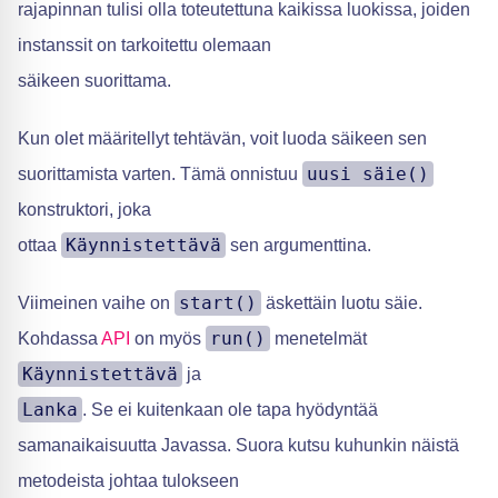
rajapinnan tulisi olla toteutettuna kaikissa luokissa, joiden
instanssit on tarkoitettu olemaan
säikeen suorittama.
Kun olet määritellyt tehtävän, voit luoda säikeen sen
uusi säie()
suorittamista varten. Tämä onnistuu
konstruktori, joka
Käynnistettävä
ottaa
sen argumenttina.
start()
Viimeinen vaihe on
äskettäin luotu säie.
run()
Kohdassa
API
on myös
menetelmät
Käynnistettävä
ja
Lanka
. Se ei kuitenkaan ole tapa hyödyntää
samanaikaisuutta Javassa. Suora kutsu kuhunkin näistä
metodeista johtaa tulokseen