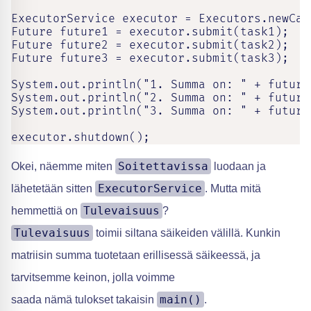
ExecutorService executor = Executors.newCac
Future future1 = executor.submit(task1);

Future future2 = executor.submit(task2);

Future future3 = executor.submit(task3);

System.out.println("1. Summa on: " + future1
System.out.println("2. Summa on: " + future2
System.out.println("3. Summa on: " + future3
executor.shutdown();
Soitettavissa
Okei, näemme miten
luodaan ja
ExecutorService
lähetetään sitten
. Mutta mitä
Tulevaisuus
hemmettiä on
?
Tulevaisuus
toimii siltana säikeiden välillä. Kunkin
matriisin summa tuotetaan erillisessä säikeessä, ja
tarvitsemme keinon, jolla voimme
main()
saada nämä tulokset takaisin
.