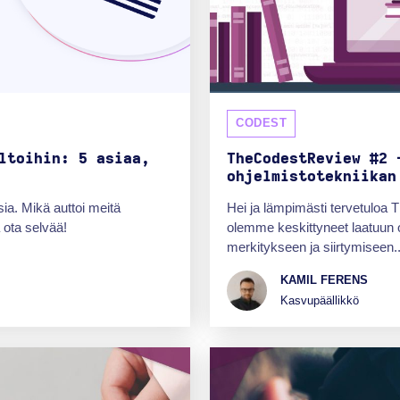
CODEST
ltoihin: 5 asiaa,
TheCodestReview #2 
ohjelmistotekniikan
ia. Mikä auttoi meitä
Hei ja lämpimästi tervetuloa
 ota selvää!
olemme keskittyneet laatuun o
merkitykseen ja siirtymiseen..
KAMIL FERENS
Kasvupäällikkö