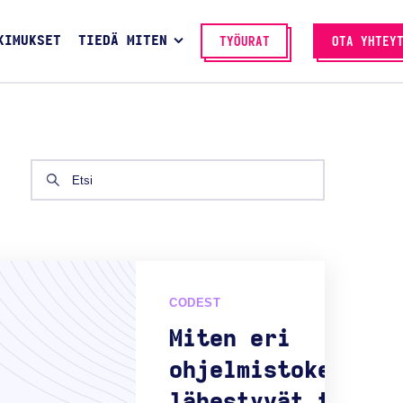
KIMUKSET
TIEDÄ MITEN
TYÖURAT
OTA YHTEY
CODEST
Miten eri
ohjelmistokehitys
lähestyvät tuotek