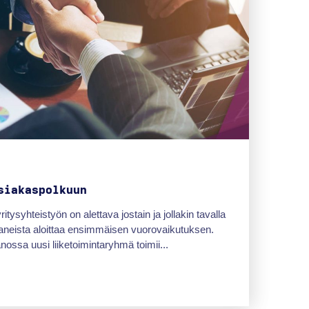
siakaspolkuun
syhteistyön on alettava jostain ja jollakin tavalla
aneista aloittaa ensimmäisen vuorovaikutuksen.
ssa uusi liiketoimintaryhmä toimii...