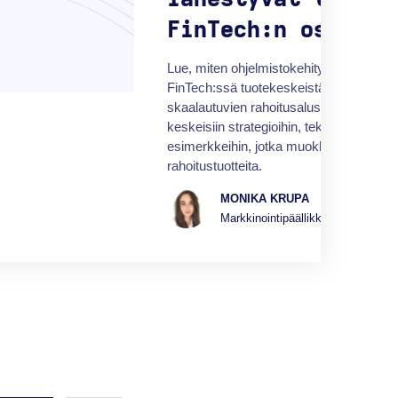
FinTech:n osalta?
Lue, miten ohjelmistokehitysyritykset s
FinTech:ssä tuotekeskeistä suunnittelua 
skaalautuvien rahoitusalustojen rakent
keskeisiin strategioihin, teknologioihin 
esimerkkeihin, jotka muokkaavat nykyai
rahoitustuotteita.
MONIKA KRUPA
Markkinointipäällikkö
LUE KOK