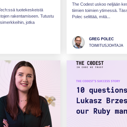
The Codest uskoo neljään kes
nTech:ssä tuotekeskeistä
tiimien toimien ytimessä. Tä
ustojen rakentamiseen. Tutustu
Polec selittää, mitä...
esimerkkeihin, jotka
GREG POLEC
TOIMITUSJOHTAJA