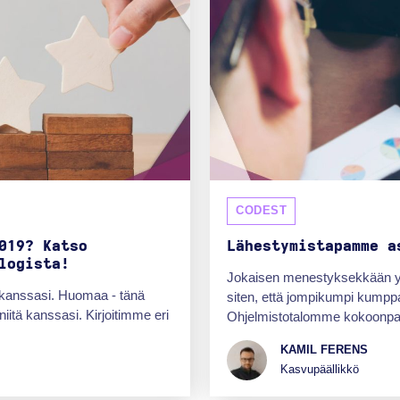
CODEST
019? Katso
Lähestymistapamme a
logista!
Jokaisen menestyksekkään yrity
ä kanssasi. Huomaa - tänä
siten, että jompikumpi kumpp
iitä kanssasi. Kirjoitimme eri
Ohjelmistotalomme kokoonpano
KAMIL FERENS
Kasvupäällikkö