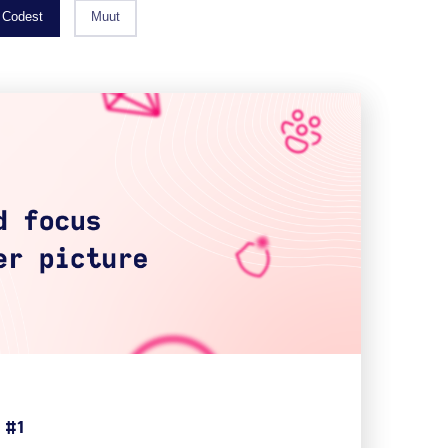
Codest
Muut
 #1