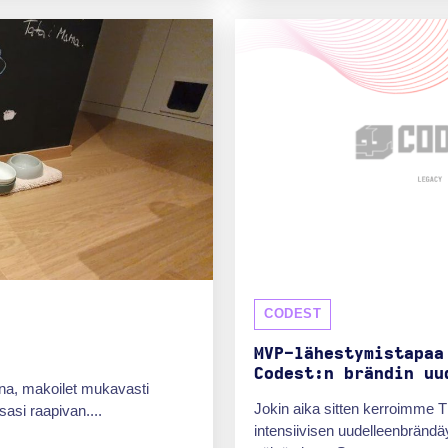
CODEST
MVP-lähestymistapaa
Codest:n brändin uu
muna, makoilet mukavasti
Jokin aika sitten kerroimme 
asi raapivan....
intensiivisen uudelleenbränd