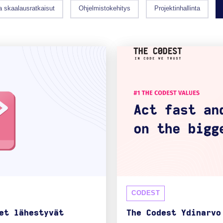
ja skaalausratkaisut
Ohjelmistokehitys
Projektinhallinta
CODEST
et lähestyvät
The Codest Ydinarvo