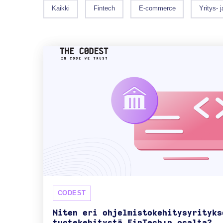
Kaikki
Fintech
E-commerce
Yritys- 
CODEST
Miten eri ohjelmistokehitysyrityks
tuotekehitystä FinTech:n osalta?