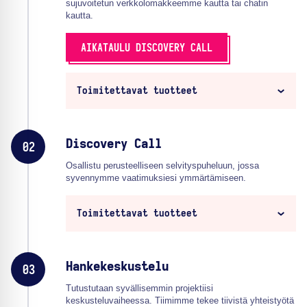
sujuvoitetun verkkolomakkeemme kautta tai chatin
kautta.
AIKATAULU DISCOVERY CALL
Toimitettavat tuotteet
Discovery Call
02
Osallistu perusteelliseen selvityspuheluun, jossa
syvennymme vaatimuksiesi ymmärtämiseen.
Toimitettavat tuotteet
Hankekeskustelu
03
Tutustutaan syvällisemmin projektiisi
keskusteluvaiheessa. Tiimimme tekee tiivistä yhteistyötä