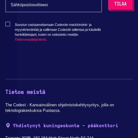
Suostun vastaanottamaan Codestin markkinointi- ja
myyntiviestintää ja sallimaan Codestin tallentaa ja käsitellä
henkilötietojani, kuten on selostettu meidän
Tietosuojakäytäntö.
Tietoa meistä
The Codest - Kansainvälinen ohjelmistokehitysyritys, jolla on
teknologiakeskuksia Puolassa.
Yhdistynyt kuningaskunta - pääkonttori