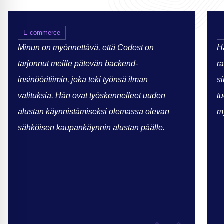
E-commerce
Minun on myönnettävä, että Codest on
Hä
tarjonnut meille pätevän backend-
ra
insinööritiimin, joka teki työnsä ilman
si
valituksia. Hän ovat työskennelleet uuden
t
alustan käynnistämiseksi olemassa olevan
my
sähköisen kaupankäynnin alustan päälle.