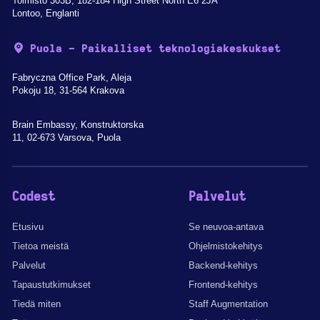
Toimisto 303B, 182-184 High Street North E6 2JA
Lontoo, Englanti
Puola - Paikalliset teknologiakeskukset
Fabryczna Office Park, Aleja
Pokoju 18, 31-564 Krakova
Brain Embassy, Konstruktorska
11, 02-673 Varsova, Puola
Codest
Palvelut
Etusivu
Se neuvoa-antava
Tietoa meistä
Ohjelmistokehitys
Palvelut
Backend-kehitys
Tapaustutkimukset
Frontend-kehitys
Tiedä miten
Staff Augmentation