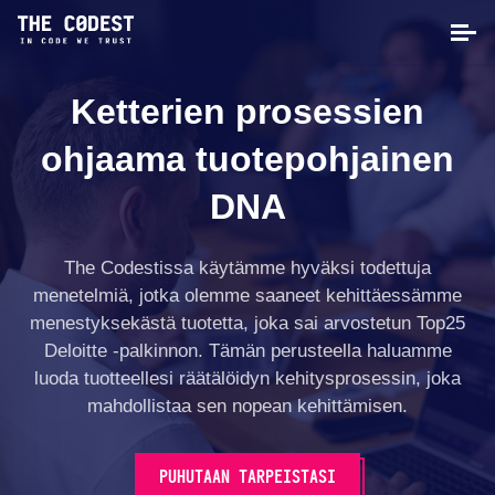
Ketterien prosessien
ohjaama tuotepohjainen
DNA
The Codestissa käytämme hyväksi todettuja
menetelmiä, jotka olemme saaneet kehittäessämme
menestyksekästä tuotetta, joka sai arvostetun Top25
Deloitte -palkinnon. Tämän perusteella haluamme
luoda tuotteellesi räätälöidyn kehitysprosessin, joka
mahdollistaa sen nopean kehittämisen.
PUHUTAAN TARPEISTASI