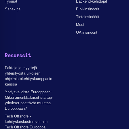
Työurat
Backend-kehittäjät
Sanakirja
Pilvi-insinöörit
Tietoinsinöörit
Muut
QA insinöörit
Resurssit
Faktoja ja myyttejä
yhteistyöstä ulkoisen
ohjelmistokehityskumppanin
kanssa
Yhdysvalloista Eurooppaan:
Miksi amerikkalaiset startup-
yritykset päättävät muuttaa
Eurooppaan?
Tech Offshore -
kehityskeskusten vertailu:
Tech Offshore Eurooppa