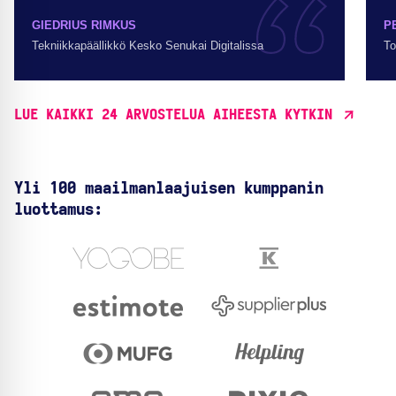
GIEDRIUS RIMKUS
P
Tekniikkapäällikkö Kesko Senukai Digitalissa
To
LUE KAIKKI 24 ARVOSTELUA AIHEESTA KYTKIN
Yli 100 maailmanlaajuisen kumppanin
luottamus: