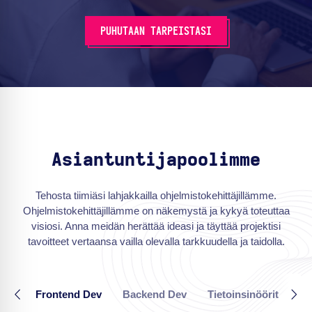
PUHUTAAN TARPEISTASI
Asiantuntijapoolimme
Tehosta tiimiäsi lahjakkailla ohjelmistokehittäjillämme.
Ohjelmistokehittäjillämme on näkemystä ja kykyä toteuttaa
visiosi. Anna meidän herättää ideasi ja täyttää projektisi
tavoitteet vertaansa vailla olevalla tarkkuudella ja taidolla.
Frontend Dev
Backend Dev
Tietoinsinöörit
Pi