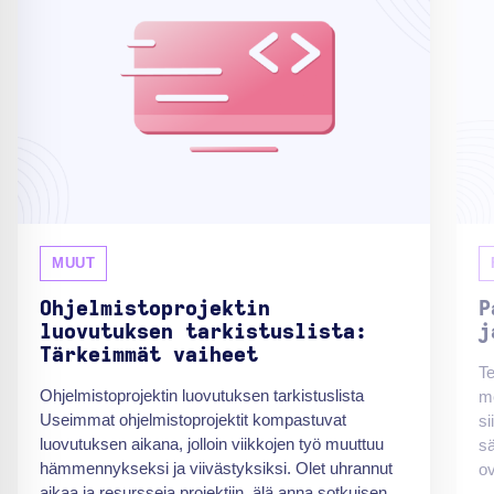
MUUT
Ohjelmistoprojektin
P
luovutuksen tarkistuslista:
j
Tärkeimmät vaiheet
Te
Ohjelmistoprojektin luovutuksen tarkistuslista
me
Useimmat ohjelmistoprojektit kompastuvat
si
luovutuksen aikana, jolloin viikkojen työ muuttuu
sä
hämmennykseksi ja viivästyksiksi. Olet uhrannut
ov
aikaa ja resursseja projektiin, älä anna sotkuisen...