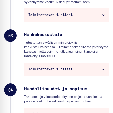
syvennymme vaatimuksiesi ymmärtämiseen.
Toimitettavat tuotteet
Hankekeskustelu
03
Tutustutaan syvällisemmin projektiisi
keskusteluvaiheessa. Tiimimme tekee tiivistä yhteistyötä
kanssasi, jotta voimme tutkia juuri sinun tarpeisiisi
räätälöityjä ratkaisuja.
Toimitettavat tuotteet
Muodollisuudet ja sopimus
04
Tarkastele ja viimeistele erityinen projektisuunnitelma,
joka on laadittu huolellisesti tarpeidesi mukaan.