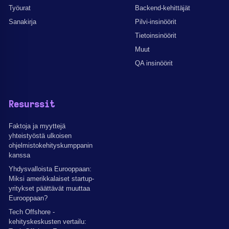
Työurat
Backend-kehittäjät
Sanakirja
Pilvi-insinöörit
Tietoinsinöörit
Muut
QA insinöörit
Resurssit
Faktoja ja myyttejä
yhteistyöstä ulkoisen
ohjelmistokehityskumppanin
kanssa
Yhdysvalloista Eurooppaan:
Miksi amerikkalaiset startup-
yritykset päättävät muuttaa
Eurooppaan?
Tech Offshore -
kehityskeskusten vertailu: