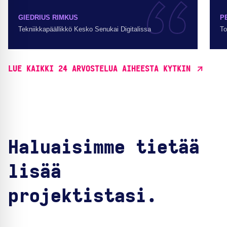
GIEDRIUS RIMKUS
P
Tekniikkapäällikkö Kesko Senukai Digitalissa
To
LUE KAIKKI 24 ARVOSTELUA AIHEESTA KYTKIN
Haluaisimme tietää
lisää
projektistasi.