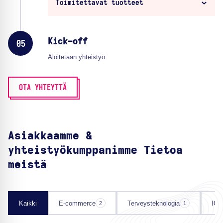
Toimitettavat tuotteet
Kick-off
05
Aloitetaan yhteistyö.
OTA YHTEYTTÄ
Asiakkaamme &
yhteistyökumppanimme Tietoa
meistä
Kaikki
E-commerce
Terveysteknologia
IOT
2
1