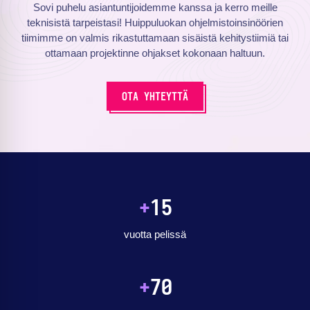
Sovi puhelu asiantuntijoidemme kanssa ja kerro meille
teknisistä tarpeistasi! Huippuluokan ohjelmistoinsinöörien
tiimimme on valmis rikastuttamaan sisäistä kehitystiimiä tai
ottamaan projektinne ohjakset kokonaan haltuun.
OTA YHTEYTTÄ
+
15
vuotta pelissä
+
70