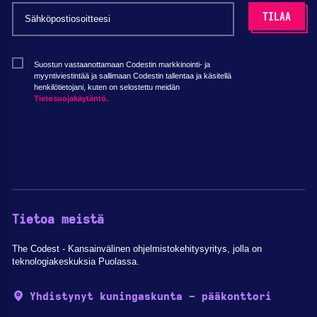
Suostun vastaanottamaan Codestin markkinointi- ja
myyntiviestintää ja sallimaan Codestin tallentaa ja käsitellä
henkilötietojani, kuten on selostettu meidän
Tietosuojakäytäntö.
Tietoa meistä
The Codest - Kansainvälinen ohjelmistokehitysyritys, jolla on
teknologiakeskuksia Puolassa.
Yhdistynyt kuningaskunta - pääkonttori