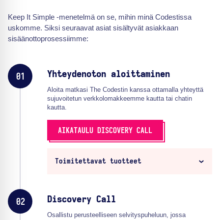
Keep It Simple -menetelmä on se, mihin minä Codestissa
uskomme. Siksi seuraavat asiat sisältyvät asiakkaan
sisäänottoprosessiimme:
Yhteydenoton aloittaminen
01
Aloita matkasi The Codestin kanssa ottamalla yhteyttä
sujuvoitetun verkkolomakkeemme kautta tai chatin
kautta.
AIKATAULU DISCOVERY CALL
Toimitettavat tuotteet
Discovery Call
02
Osallistu perusteelliseen selvityspuheluun, jossa