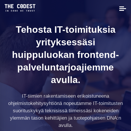
Tehosta IT-toimituksia
yrityksessäsi
huippuluokan frontend-
palveluntarjoajiemme
avulla.
IT-tiimien rakentamiseen erikoistuneena
ohjelmistokehitysyhtiönä nopeutamme IT-toimitusten
suorituskykyä teknisissä tiimeissäsi kokeneiden
ylemmän tason kehittäjien ja tuotepohjaisen DNA:n
avulla.