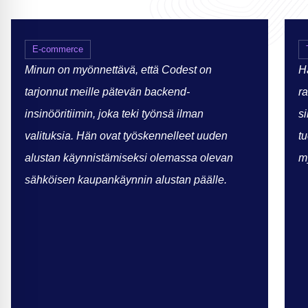
E-commerce
Minun on myönnettävä, että Codest on
Hä
tarjonnut meille pätevän backend-
ra
insinööritiimin, joka teki työnsä ilman
si
valituksia. Hän ovat työskennelleet uuden
t
alustan käynnistämiseksi olemassa olevan
my
sähköisen kaupankäynnin alustan päälle.