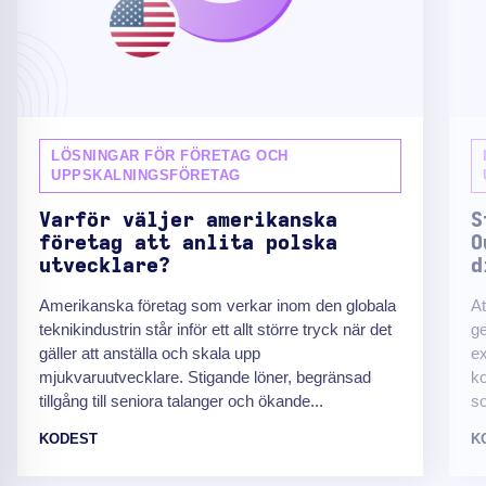
LÖSNINGAR FÖR FÖRETAG OCH
UPPSKALNINGSFÖRETAG
Varför väljer amerikanska
S
företag att anlita polska
O
utvecklare?
d
Amerikanska företag som verkar inom den globala
At
teknikindustrin står inför ett allt större tryck när det
ge
gäller att anställa och skala upp
ex
mjukvaruutvecklare. Stigande löner, begränsad
ko
tillgång till seniora talanger och ökande...
so
KODEST
K