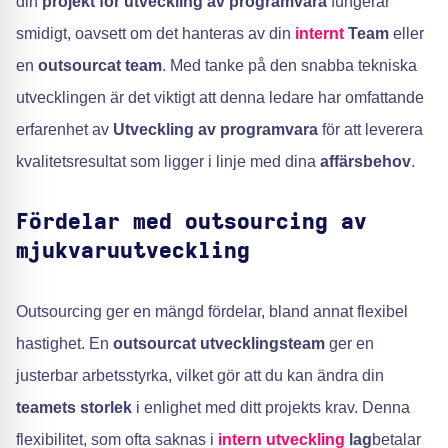
din
projekt för utveckling av programvara
fungerar
smidigt, oavsett om det hanteras av din
internt
Team
eller
en
outsourcat team
. Med tanke på den snabba tekniska
utvecklingen är det viktigt att denna ledare har omfattande
erfarenhet av
Utveckling av programvara
för att leverera
kvalitetsresultat som ligger i linje med dina
affärsbehov
.
Fördelar med outsourcing av
mjukvaruutveckling
Outsourcing ger en mängd fördelar, bland annat flexibel
hastighet. En
outsourcat utvecklingsteam
ger en
justerbar arbetsstyrka, vilket gör att du kan ändra din
teamets storlek
i enlighet med ditt projekts krav. Denna
flexibilitet, som ofta saknas i
intern utveckling
lag
betalar