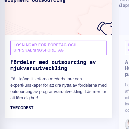
LÖSNINGAR FÖR FÖRETAG OCH
UPPSKALNINGSFÖRETAG
Fördelar med outsourcing av
A
mjukvaruutveckling
H
p
Få tillgång till erfarna medarbetare och
I 
expertkunskaper för att dra nytta av fördelarna med
af
outsourcing av programvaruutveckling. Läs mer för
in
att lära dig hur!
in
THECODEST
oc