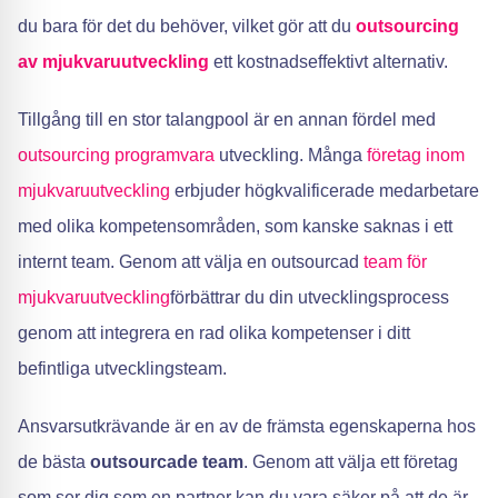
du bara för det du behöver, vilket gör att du
outsourcing
av mjukvaruutveckling
ett kostnadseffektivt alternativ.
Tillgång till en stor talangpool är en annan fördel med
outsourcing programvara
utveckling. Många
företag inom
mjukvaruutveckling
erbjuder högkvalificerade medarbetare
med olika kompetensområden, som kanske saknas i ett
internt team. Genom att välja en outsourcad
team för
mjukvaruutveckling
förbättrar du din utvecklingsprocess
genom att integrera en rad olika kompetenser i ditt
befintliga utvecklingsteam.
Ansvarsutkrävande är en av de främsta egenskaperna hos
de bästa
outsourcade team
. Genom att välja ett företag
som ser dig som en partner kan du vara säker på att de är