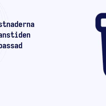
stnaderna
anstiden
passad