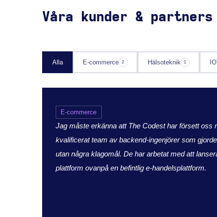
Våra kunder & partners
Alla
E-commerce
Hälsoteknik
IO
2
1
E-commerce
Jag måste erkänna att The Codest har försett oss 
kvalificerat team av backend-ingenjörer som gjorde 
utan några klagomål. De har arbetat med att lanser
plattform ovanpå en befintlig e-handelsplattform.