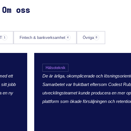
 Om oss
T
Fintech & bankverksamhet
Övriga
1
4
8
Hälsoteknik
med ett
De är ärliga, okomplicerade och lösningsorient
sitt jobb
Samarbetet var fruktbart eftersom Codest Rub
a en ny
utvecklingsteamet kunde producera en mer o
plattform som ökade försäljningen och retenti