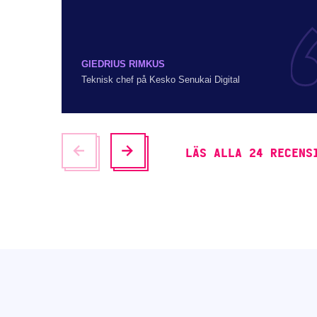
GIEDRIUS RIMKUS
Teknisk chef på Kesko Senukai Digital
LÄS ALLA 24 RECENS