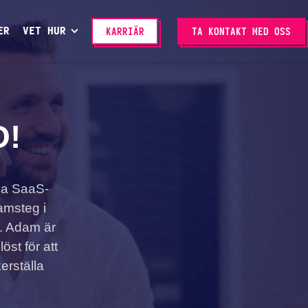
ER
VET HUR
KARRIÄR
TA KONTAKT MED OSS
O!
la SaaS-
ramsteg i
n. Adam är
st för att
kerställa