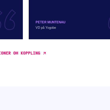
PETER MUNTENAU
VD på Yogobe
IONER OM KOPPLING