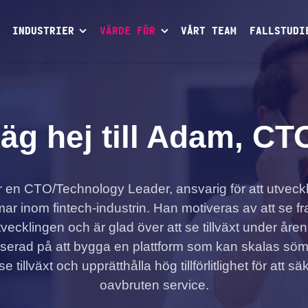
INDUSTRIER
VÄRDE FÖR
VÅRT TEAM
FALLSTUDI
äg hej till Adam, CT
 en CTO/Technology Leader, ansvarig för att utveck
mar inom fintech-industrin. Han motiveras av att se f
vecklingen och är glad över att se tillväxt under åre
userad på att bygga en plattform som kan skalas sömlö
se tillväxt och upprätthålla hög tillförlitlighet för att sä
oavbruten service.