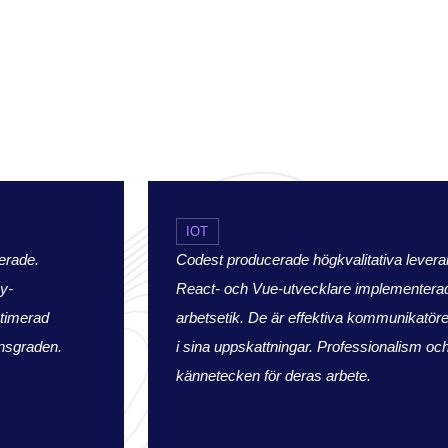
IOT
erade.
Codest producerade högkvalitativa lever
y-
React- och Vue-utvecklare implementera
ptimerad
arbetsetik. De är effektiva kommunikatör
onsgraden.
i sina uppskattningar. Professionalism och
kännetecken för deras arbete.