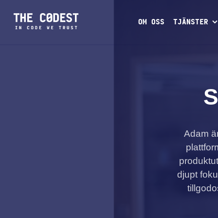
OM OSS
TJÄNSTER
S
Adam är
plattfor
produktut
djupt fok
tillgodo