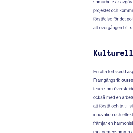
samarbete är avgöran
projektet och komma
förståelse för det po
att övergången blir 
Kulturel
En ofta förbisedd a
Framgångsrik
outso
team som överskrider
också med en arbets
att förstå och ta til
innovation och effekti
främjar en harmonis
mot gemensamma af