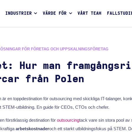
INDUSTRIER
VÄRDE FÖR
VÅRT TEAM
FALLSTUDI
LÖSNINGAR FÖR FÖRETAG OCH UPPSKALNINGSFÖRETAG
et: Hur man framgångsri
rcar från Polen
 är en toppdestination för outsourcing med skickliga IT-talanger, kon
t STEM-utbildning. En guide för CEOs, CTOs och chefer.
n förstklassig destination för
outsourcing
tack vare sin stora pool av 
kraftiga
arbetskostnader
och ett starkt utbildningsfokus på STEM. D