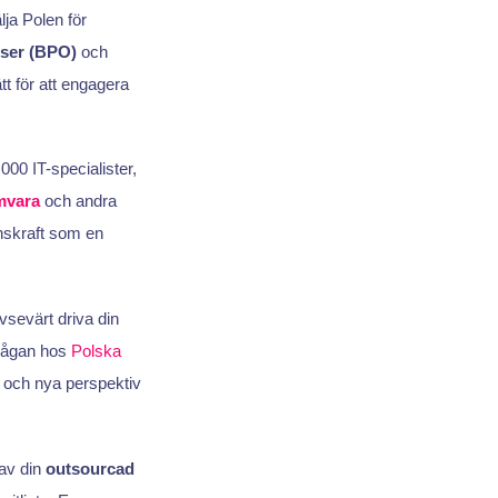
ja Polen för
sser (BPO)
och
t för att engagera
00 IT-specialister,
mvara
och andra
onskraft som en
vsevärt driva din
rmågan hos
Polska
s och nya perspektiv
av din
outsourcad