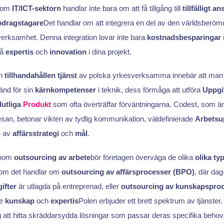
inom
IT/ICT-sektorn
handlar inte bara om att få tillgång till
tillfälligt a
dragstagare
Det handlar om att integrera en del av den världsberöm
 verksamhet. Denna integration lovar inte bara
kostnadsbesparingar
vå
expertis
och
innovation
i dina projekt.
en
tillhandahållen tjänst
av polska yrkesverksamma innebär att man får 
änd för sin
kärnkompetenser
i teknik, dess förmåga att utföra
Uppgi
lutliga
Produkt
som ofta överträffar förväntningarna. Codest, som är
esan, betonar vikten av tydlig kommunikation, väldefinierade
Arbetsu
e av
affärsstrategi
och
mål
.
enom
outsourcing av arbete
bör företagen överväga de olika
olika ty
t om det handlar om
outsourcing av affärsprocesser (BPO)
, där dag-
ifter
är utlagda på entreprenad, eller
outsourcing av kunskapspro
de
kunskap
och
expertis
Polen erbjuder ett brett spektrum av tjänste
ag att hitta skräddarsydda lösningar som passar deras specifika behov, 