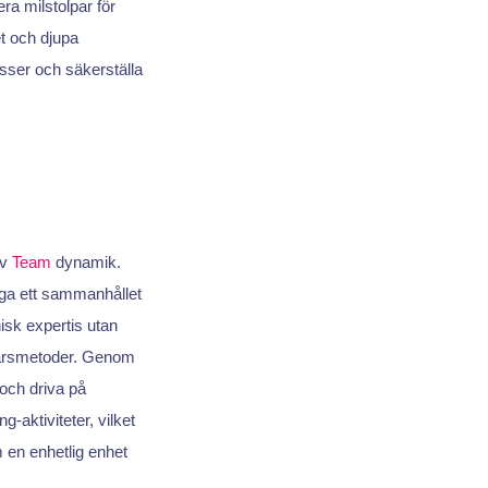
a milstolpar för
t och djupa
esser och säkerställa
av
Team
dynamik.
gga ett sammanhållet
isk expertis utan
färsmetoder. Genom
 och driva på
g-aktiviteter, vilket
 en enhetlig enhet