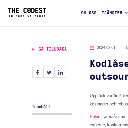
OM OSS
TJÄNSTER
2024-02-01
GÅ TILLBAKA
Kodlås
outsou
Upptäck varför Polen
kostnader och robus
Innehåll
Polen
framstår som e
experter, konkurrens