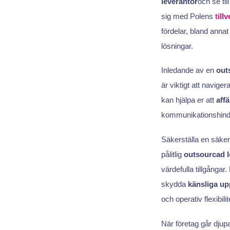
leverantör
och se ti
sig med Polens
till
fördelar, bland annat 
lösningar.
Inledande av en
out
är viktigt att navige
kan hjälpa er att
affä
kommunikationshinde
Säkerställa en säke
pålitlig
outsourcad l
värdefulla tillgångar
skydda
känsliga up
och operativ flexibilit
När företag går djupa