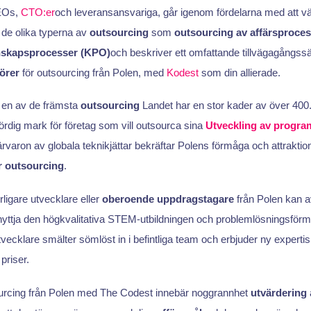
EOs,
CTO:er
och leveransansvariga, går igenom fördelarna med att väl
 de olika typerna av
outsourcing
som
outsourcing av affärsproce
nskapsprocesser (KPO)
och beskriver ett omfattande tillvägagångssät
örer
för outsourcing från Polen, med
Kodest
som din allierade.
 en av de främsta
outsourcing
Landet har en stor kader av över 400.0
n bördig mark för företag som vill outsourca sina
Utveckling av progra
ärvaron av globala teknikjättar bekräftar Polens förmåga och attrakti
r outsourcing
.
rligare utvecklare eller
oberoende uppdragstagare
från Polen kan a
yttja den högkvalitativa STEM-utbildningen och problemlösningsfö
vecklare smälter sömlöst in i befintliga team och erbjuder ny experti
 priser.
rcing från Polen med The Codest innebär noggrannhet
utvärdering