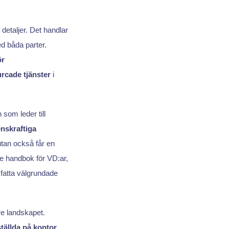
detaljer. Det handlar
ed båda parter.
ör
rcade tjänster
i
 som leder till
nskraftiga
utan också får en
 handbok för VD:ar,
fatta välgrundade
re landskapet.
nställda på kontor