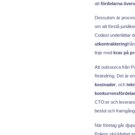
att
fördelarna över
Dessutom är processe
om att förstå juridiken
Codest underlättar 
utkontraktering
från
linje med
krav på pr
Att outsourca från Po
förändring. Det är en
kostnader
, och
tek
konkurrensfördela
CTO:er och leverans
beslut och framgångs
När företag går djupa
Polens skicklighet 