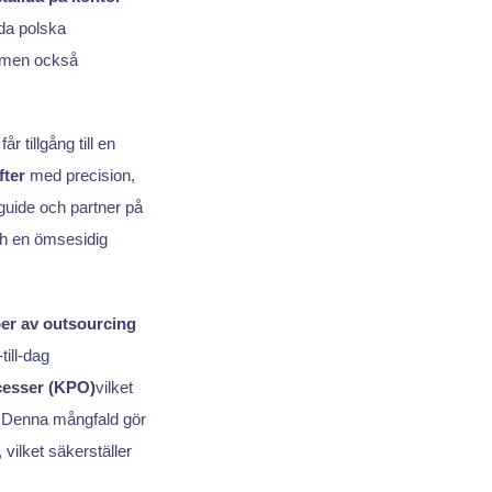
da polska
men också
tillgång till en
fter
med precision,
guide och partner på
h en ömsesidig
per av outsourcing
till-dag
cesser (KPO)
vilket
r. Denna mångfald gör
vilket säkerställer