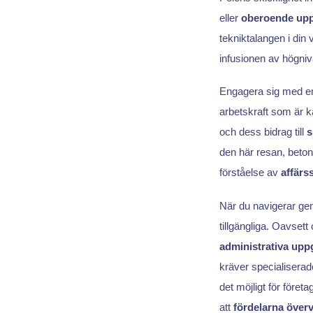
eller
oberoende upp
tekniktalangen i din
infusionen av högni
Engagera sig med 
arbetskraft som är k
och dess bidrag till
s
den här resan, beton
förståelse av
affärs
När du navigerar g
tillgängliga. Oavset
administrativa uppg
kräver specialisera
det möjligt för föret
att
fördelarna över