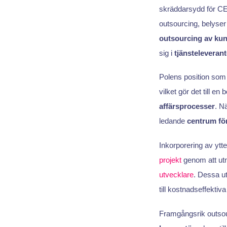
skräddarsydd för C
outsourcing, belyser
outsourcing av ku
sig i
tjänsteleverant
Polens position som
vilket gör det till e
affärsprocesser
. N
ledande
centrum fö
Inkorporering av ytte
projekt
genom att utn
utvecklare
. Dessa ut
till kostnadseffektiva
Framgångsrik outsou