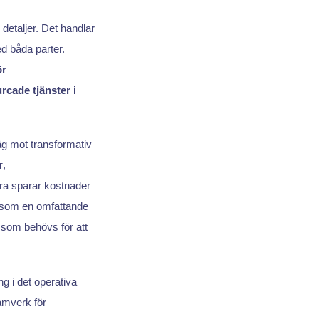
detaljer. Det handlar
ed båda parter.
ör
rcade tjänster
i
g mot transformativ
r
,
bara sparar kostnader
 som en omfattande
som behövs för att
g i det operativa
amverk för