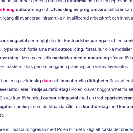
ll att de stämmer överens med dina
affärsmål
och har en beprövad mer
verkning
outsourcing
och
Utveckling av programvara
sektorer kan 
tillgång till avancerad infrastruktur, kvalificerad arbetskraft och innov
sourcingavtal
ger möjligheter för
kostnadsbesparingar
och en
konk
ra i typerna och fördelarna med
outsourcing
, förstå hur olika model
rsstrategi
. Men potentiella
nackdelar med outsourcing
såsom förlus
r måste mildras genom noggrann planering och val av leverantör.
r hantering av
känslig
data
och
immateriella rättigheter
är av ytterst
everantör
eller
Tredjepartsföretag
i Polen kräver noggrannhet för att
. En väl framförhandlad
outsourcingavtal
med en
tredjepartsleveran
pgifter
samtidigt som du tillhandahåller din
kundföretag
med
kostna
et.
re in i outsourcingresan med Polen blir det viktigt att förstå det breda