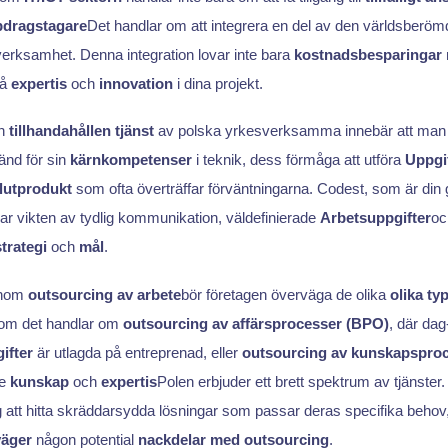
dragstagare
Det handlar om att integrera en del av den världsberöm
 verksamhet. Denna integration lovar inte bara
kostnadsbesparingar
vå
expertis
och
innovation
i dina projekt.
en
tillhandahållen tjänst
av polska yrkesverksamma innebär att man får 
änd för sin
kärnkompetenser
i teknik, dess förmåga att utföra
Uppgi
lutprodukt
som ofta överträffar förväntningarna. Codest, som är din 
ar vikten av tydlig kommunikation, väldefinierade
Arbetsuppgifter
oc
strategi
och
mål
.
enom
outsourcing av arbete
bör företagen överväga de olika
olika ty
t om det handlar om
outsourcing av affärsprocesser (BPO)
, där dag-
ifter
är utlagda på entreprenad, eller
outsourcing av kunskapspro
de
kunskap
och
expertis
Polen erbjuder ett brett spektrum av tjänste
ag att hitta skräddarsydda lösningar som passar deras specifika behov, 
väger
någon potential
nackdelar med outsourcing
.