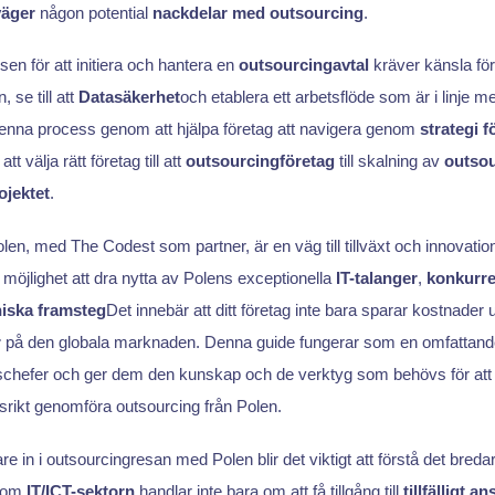
väger
någon potential
nackdelar med outsourcing
.
n för att initiera och hantera en
outsourcingavtal
kräver känsla för 
, se till att
Datasäkerhet
och etablera ett arbetsflöde som är i linje m
denna process genom att hjälpa företag att navigera genom
strategi f
 att välja rätt företag till att
outsourcingföretag
till skalning av
outsou
ojektet
.
len, med The Codest som partner, är en väg till tillväxt och innovation
 möjlighet att dra nytta av Polens exceptionella
IT-talanger
,
konkurre
niska framsteg
Det innebär att ditt företag inte bara sparar kostnader 
r
på den globala marknaden. Denna guide fungerar som en omfattande
chefer och ger dem den kunskap och de verktyg som behövs för att 
rikt genomföra outsourcing från Polen.
re in i outsourcingresan med Polen blir det viktigt att förstå det breda
inom
IT/ICT-sektorn
handlar inte bara om att få tillgång till
tillfälligt a