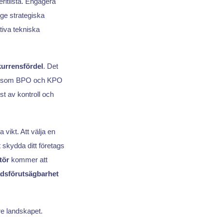
itlista. Engagera
ge strategiska
ativa tekniska
urrensfördel
. Det
ler som BPO och KPO
t av kontroll och
a vikt. Att välja en
 skydda ditt företags
tör
kommer att
dsförutsägbarhet
re landskapet.