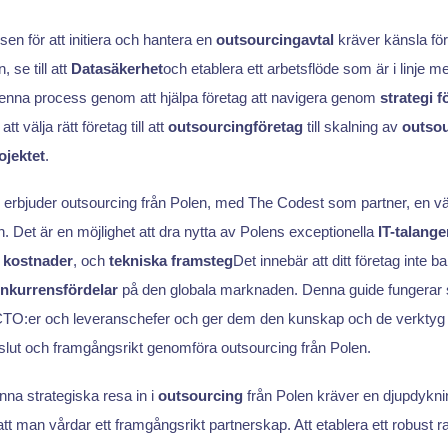
n för att initiera och hantera en
outsourcingavtal
kräver känsla för 
, se till att
Datasäkerhet
och etablera ett arbetsflöde som är i linje m
denna process genom att hjälpa företag att navigera genom
strategi f
 att välja rätt företag till att
outsourcingföretag
till skalning av
outsou
ojektet
.
erbjuder outsourcing från Polen, med The Codest som partner, en vä
on. Det är en möjlighet att dra nytta av Polens exceptionella
IT-talange
 kostnader
, och
tekniska framsteg
Det innebär att ditt företag inte 
nkurrensfördelar
på den globala marknaden. Denna guide fungerar
CTO:er och leveranschefer och ger dem den kunskap och de verktyg 
slut och framgångsrikt genomföra outsourcing från Polen.
nna strategiska resa in i
outsourcing
från Polen kräver en djupdyknin
t man vårdar ett framgångsrikt partnerskap. Att etablera ett robust r