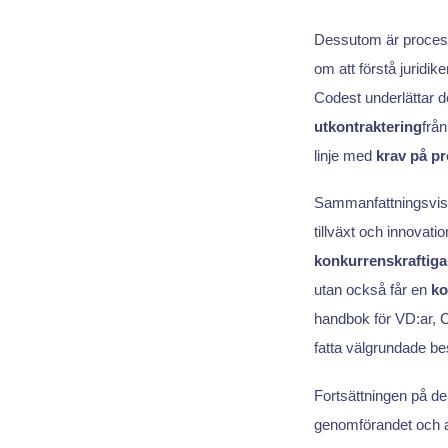
Dessutom är processe
om att förstå juridiken
Codest underlättar 
utkontraktering
från
linje med
krav på pr
Sammanfattningsvis 
tillväxt och innovati
konkurrenskraftiga
utan också får en
ko
handbok för VD:ar, 
fatta välgrundade be
Fortsättningen på de
genomförandet och at