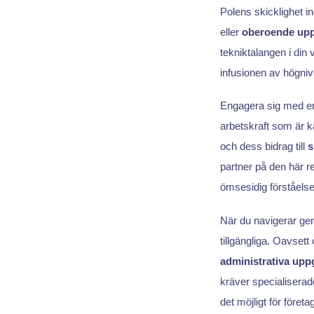
Polens skicklighet 
eller
oberoende upp
tekniktalangen i din
infusionen av högni
Engagera sig med 
arbetskraft som är k
och dess bidrag till
s
partner på den här r
ömsesidig förståels
När du navigerar g
tillgängliga. Oavset
administrativa uppg
kräver specialisera
det möjligt för föret