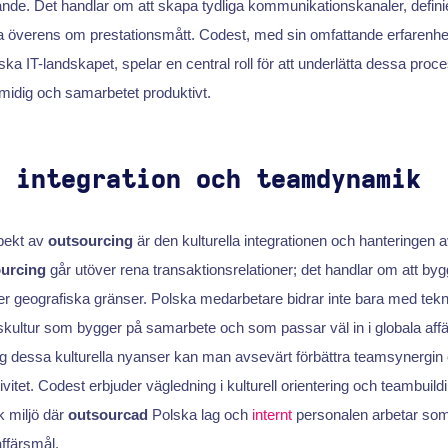
de. Det handlar om att skapa tydliga kommunikationskanaler, definier
 överens om prestationsmått. Codest, med sin omfattande erfarenhe
lska IT-landskapet, spelar en central roll för att underlätta dessa proc
smidig och samarbetet produktivt.
l integration och teamdynamik
spekt av
outsourcing
är den kulturella integrationen och hanteringen 
urcing
går utöver rena transaktionsrelationer; det handlar om att by
 geografiska gränser. Polska medarbetare bidrar inte bara med tekn
kultur som bygger på samarbete och som passar väl in i globala af
l sig dessa kulturella nyanser kan man avsevärt förbättra teamsynergin
vitet. Codest erbjuder vägledning i kulturell orientering och teambuildin
k miljö där
outsourcad
Polska lag och
internt
personalen arbetar som
färsmål.