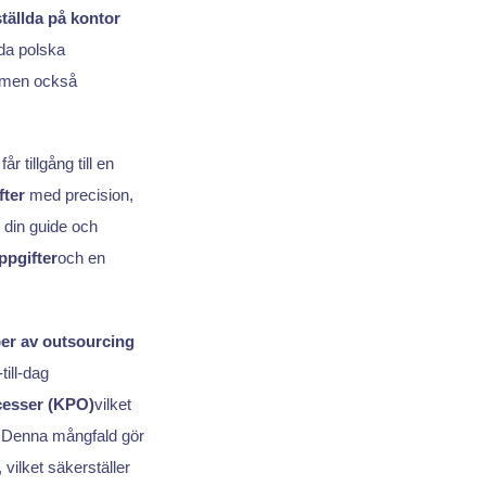
nställda på kontor
da polska
men också
tillgång till en
fter
med precision,
 din guide och
ppgifter
och en
per av outsourcing
till-dag
cesser (KPO)
vilket
r. Denna mångfald gör
vilket säkerställer