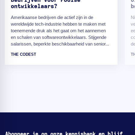
bedrijven voor Poolse
U
ontwikkelaars?
b
Amerikaanse bedrijven die actief zijn in de
N
wereldwijde tech-industrie hebben te maken met
ve
toenemende druk als het gaat om het aannemen
ee
en schalen van softwareontwikkelaars. Stijgende
co
salarissen, beperkte beschikbaarheid van senior...
de
THE CODEST
T
Abonneer je op onze kennisbank en blijf