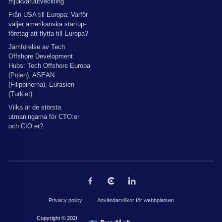
mjukvaruutveckling
Från USA till Europa: Varför
väljer amerikanska startup-
företag att flytta till Europa?
Jämförelse av Tech
Offshore Development
Hubs: Tech Offshore Europa
(Polen), ASEAN
(Filippinerna), Eurasien
(Turkiet)
Vilka är de största
utmaningarna för CTO:er
och CIO:er?
Privacy policy
Användarvillkor för webbplatsen
Copyright © 2026 av The Codest. Alla rättigheter reserverade.