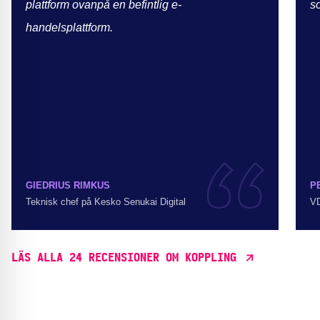
plattform ovanpå en befintlig e-
s
handelsplattform.
GIEDRIUS RIMKUS
P
Teknisk chef på Kesko Senukai Digital
VD
LÄS ALLA 24 RECENSIONER OM KOPPLING