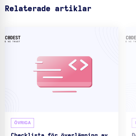
Relaterade artiklar
ÖVRIGA
Checklista för överlämning av
D