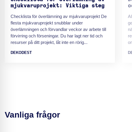
mjukvaruprojekt: Viktiga steg
o
Checklista för överlämning av mjukvaruprojekt De
AI
flesta mjukvaruprojekt snubblar under
ge
överlämningen och förvandlar veckor av arbete till
nä
förvirring och förseningar. Du har lagt ner tid och
re
resurser på ditt projekt, låt inte en rörig...
om
DEKODEST
D
Vanliga frågor