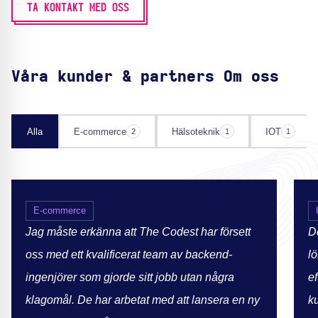
TA KONTAKT MED OSS
Våra kunder & partners Om oss
Alla
E-commerce
Hälsoteknik
IOT
2
1
1
E-commerce
Jag måste erkänna att The Codest har försett
D
oss med ett kvalificerat team av backend-
l
ingenjörer som gjorde sitt jobb utan några
e
klagomål. De har arbetat med att lansera en ny
k