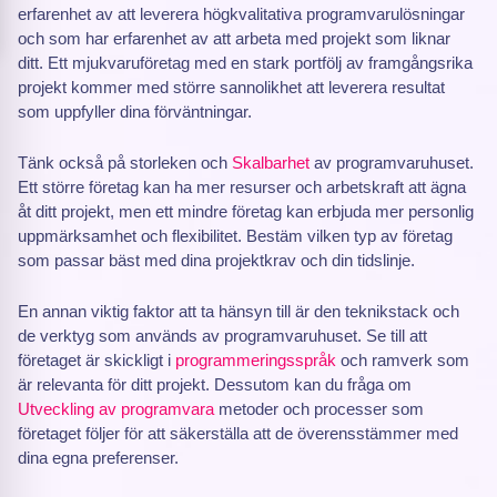
erfarenhet av att leverera högkvalitativa programvarulösningar
och som har erfarenhet av att arbeta med projekt som liknar
ditt. Ett mjukvaruföretag med en stark portfölj av framgångsrika
projekt kommer med större sannolikhet att leverera resultat
som uppfyller dina förväntningar.
Tänk också på storleken och
Skalbarhet
av programvaruhuset.
Ett större företag kan ha mer resurser och arbetskraft att ägna
åt ditt projekt, men ett mindre företag kan erbjuda mer personlig
uppmärksamhet och flexibilitet. Bestäm vilken typ av företag
som passar bäst med dina projektkrav och din tidslinje.
En annan viktig faktor att ta hänsyn till är den teknikstack och
de verktyg som används av programvaruhuset. Se till att
företaget är skickligt i
programmeringsspråk
och ramverk som
är relevanta för ditt projekt. Dessutom kan du fråga om
Utveckling av programvara
metoder och processer som
företaget följer för att säkerställa att de överensstämmer med
dina egna preferenser.