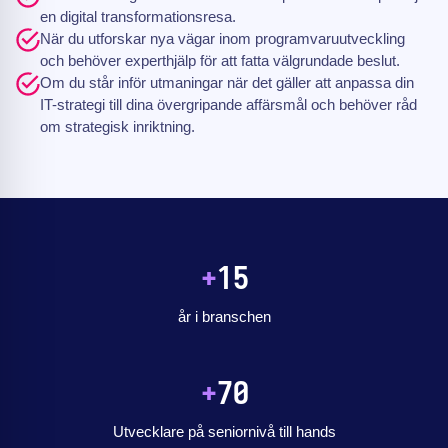
en digital transformationsresa.
När du utforskar nya vägar inom programvaruutveckling
och behöver experthjälp för att fatta välgrundade beslut.
Om du står inför utmaningar när det gäller att anpassa din
IT-strategi till dina övergripande affärsmål och behöver råd
om strategisk inriktning.
+
15
år i branschen
+
70
Utvecklare på seniornivå till hands