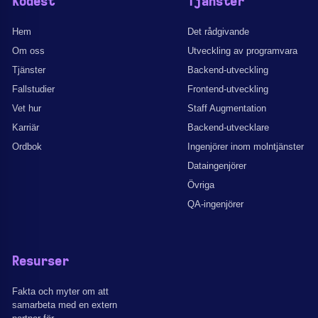
Kodest
Tjänster
Hem
Det rådgivande
Om oss
Utveckling av programvara
Tjänster
Backend-utveckling
Fallstudier
Frontend-utveckling
Vet hur
Staff Augmentation
Karriär
Backend-utvecklare
Ordbok
Ingenjörer inom molntjänster
Dataingenjörer
Övriga
QA-ingenjörer
Resurser
Fakta och myter om att
samarbeta med en extern