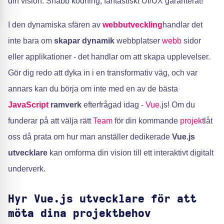
din vision. Snabb kodning, fantastiskt UI/UX garanterat!
I den dynamiska sfären av
webbutveckling
handlar det
inte bara om
skapar dynamik
webbplatser
webb
sidor
eller applikationer - det handlar om att skapa upplevelser.
Gör dig redo att dyka in i en transformativ väg, och var
annars kan du börja om inte med en av de bästa
JavaScript
ramverk
efterfrågad idag -
Vue
.js! Om du
funderar på att välja rätt
Team
för din kommande
projekt
låt
oss då prata om hur man anställer dedikerade
Vue.js
utvecklare
kan omforma din vision till ett interaktivt digitalt
underverk.
Hyr Vue.js utvecklare för att
möta dina projektbehov