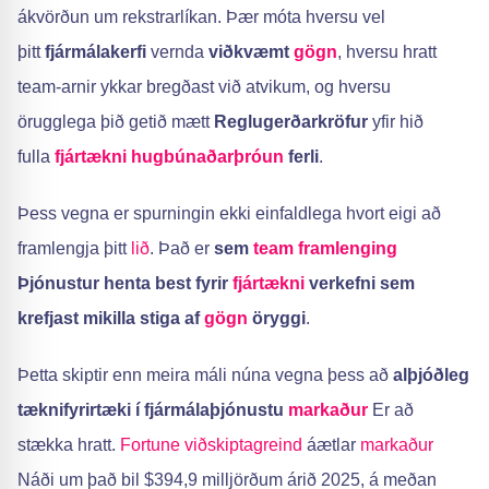
ákvörðun um rekstrarlíkan. Þær móta hversu vel
þitt
fjármálakerfi
vernda
viðkvæmt
gögn
, hversu hratt
team-arnir ykkar bregðast við atvikum, og hversu
örugglega þið getið mætt
Reglugerðarkröfur
yfir hið
fulla
fjártækni
hugbúnaðarþróun
ferli
.
Þess vegna er spurningin ekki einfaldlega hvort eigi að
framlengja þitt
lið
. Það er
sem
team framlenging
Þjónustur henta best fyrir
fjártækni
verkefni sem
krefjast mikilla stiga af
gögn
öryggi
.
Þetta skiptir enn meira máli núna vegna þess að
alþjóðleg
tæknifyrirtæki í fjármálaþjónustu
markaður
Er að
stækka hratt.
Fortune viðskiptagreind
áætlar
markaður
Náði um það bil $394,9 milljörðum árið 2025, á meðan