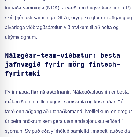
trúnaðarsamninga (NDA), ákvæði um hugverkaréttindi (IP),
skýr þjónustusamninga (SLA), öryggisreglur um aðgang og
alvarlega viðbragðsáætlun við atvikum til að hefta og
útrýma ógnum.
Nálægðar-team-viðbætur: besta
jafnvægið fyrir mörg fintech-
fyrirtæki
Fyrir marga
fjármálastofnanir
, Nálægðarlausnin er besta
málamiðlunin milli öryggis, samskipta og kostnaðar. Þú
færð enn aðgang að utanaðkomandi hæfileikum, en dregur
úr þeim hnökrum sem gera utanlandsþjónustu erfiðari í
stjórnun. Svipuð eða yfirhöfuð samfelld tímabelti auðvelda