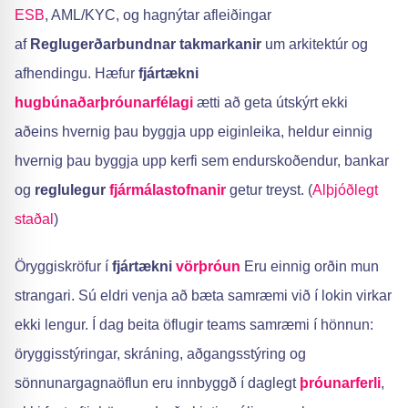
ESB
, AML/KYC, og hagnýtar afleiðingar
af
Reglugerðarbundnar takmarkanir
um arkitektúr og
afhendingu. Hæfur
fjártækni
hugbúnaðarþróunarfélagi
ætti að geta útskýrt ekki
aðeins hvernig þau byggja upp eiginleika, heldur einnig
hvernig þau byggja upp kerfi sem endurskoðendur, bankar
og
reglulegur
fjármálastofnanir
getur treyst. (
Alþjóðlegt
staðal
)
Öryggiskröfur í
fjártækni
vörþróun
Eru einnig orðin mun
strangari. Sú eldri venja að bæta samræmi við í lokin virkar
ekki lengur. Í dag beita öflugir teams samræmi í hönnun:
öryggisstýringar, skráning, aðgangsstýring og
sönnunargagnaöflun eru innbyggð í daglegt
þróunarferli
,