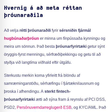
Hvernig á að meta réttan
þróunaraðila
Að velja
rétti þróunaraðili
fyrir
sérsniðin fjármál
hugbúnaðarþróun
er minna um fínpússaða kynningu og
meira um sönnun. Það besta
þróunarfyrirtæki
getur sýnt
öryggis-fyrst menningu, sérfræðiþekkingu og getu til að
styðja við langtíma viðhald eftir útgáfu.
Sterkustu merkin koma yfirleitt frá blöndu af
samræmingarstöðu, sérhæfingu í fjártæknilausnum og
þroska í afhendingu. A
sterkt fintech-
þróunarfyrirtæki
ætti að sýna fram á reynslu af PCI DSS,
PSD2,
Persónuverndarreglugerð ESB
, og KYC/AML. Það