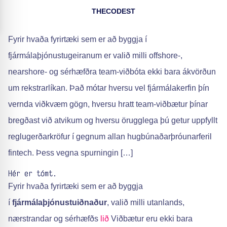
THECODEST
Fyrir hvaða fyrirtæki sem er að byggja í
fjármálaþjónustugeiranum er valið milli offshore-,
nearshore- og sérhæfðra team-viðbóta ekki bara ákvörðun
um rekstrarlíkan. Það mótar hversu vel fjármálakerfin þín
vernda viðkvæm gögn, hversu hratt team-viðbætur þínar
bregðast við atvikum og hversu örugglega þú getur uppfyllt
reglugerðarkröfur í gegnum allan hugbúnaðarþróunarferil
fintech. Þess vegna spurningin […]
Hér er tómt.
Fyrir hvaða fyrirtæki sem er að byggja
í
fjármálaþjónustuiðnaður
, valið milli utanlands,
nærstrandar og sérhæfðs
lið
Viðbætur eru ekki bara