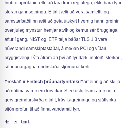
Innbrotaprófanir ættu að fara fram reglulega, ekki bara fyrir
stóran gangsetningu. Eftirlit ætti að vera samfellt, og
samstarfsaðilinn ætti að geta útskýrt hvernig hann greinir
óvenjuleg mynstur, hemjar atvik og kemur sér örugglega
aftur í gang. NIST og IETF telja báðar TLS 1.3 vera
núverandi samskiptastaðal, á meðan PCI og víðari
öryggisvenjur ýta áfram að því að fyrirtæki innleiði sterkari,
sönnunargagna-undirstaða stjórnunarkerfi.
Þroskaður
Fintech þróunarfyrirtæki
Þarf einnig að skilja
að nútíma varnir eru forvirkar. Sterkustu team-arnir nota
gervigreindarstýrða eftirlit, frávikagreiningu og sjálfvirka
stjórnprófun til að finna vandamál fyrr.
Hér er tómt.