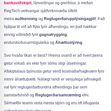
bankaviðskipti
, lánveitingar og greiðslur, á meðan
RegTech-vettvangar sjálfvirknivæða sífellt
meira
auðkenning
og
Reglugerðarupplýsingagjöf
. Það
hjálpar til við að flýta fyrir afhendingu, en það hækkar
einnig viðmiðið fyrir
gagnatrygging
,
endurskoðunarmöguleika og
Áhættustýring
.
Svo hvaða líkan er best? Hreina svarið er að hvert þeirra
getur virkað, en ekki fyrir sömu stigi útsetningar.
Afskiptalaus þjónusta getur verið kostnaðarhagkvæm fyrir
minni áhættuþætti. Nálægt landi er venjulega jafnvægið
val fyrir reglugerðarbundna afhendingu þar sem
samstarfshröð og
Reglugerðarsamræming
efni.
Sérhæfðir teams veita mesta stjórn og eru oft öflugasta
valkosturinn fyrir vörur sem