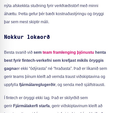
nýta afskekkta stuðning fyrir verkfræðistörf með minni
áhættu. Þetta gefur þér bæði kostnaðastýringu og öryggi
þar sem mest skiptir máli.
Nokkur lokaorð
Besta svarið við
sem
team framlenging þjónustu
henta
best fyrir fintech-verkefni sem krefjast mikils öryggis
gagna
er ekki “ódýrasta” né “hraðasta”. Það er líkanið sem
gerir teams þínum kleift að vernda traust viðskiptavina og
uppfylla
fjármálareglugerðir
, og senda með sjálfstrausti.
Í fintech er öryggi ekki lag. Það er skilyrðið sem
gerir
Fjármálakerfi starfa
, gerir viðskiptavinum kleift að