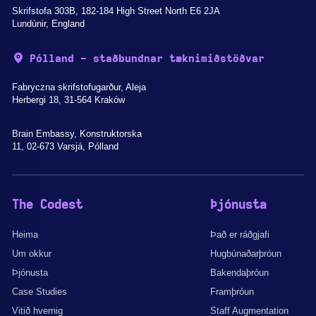
Skrifstofa 303B, 182-184 High Street North E6 2JA
Lundúnir, England
Pólland - staðbundnar tæknimiðstöðvar
Fabryczna skrifstofugarður, Aleja
Herbergi 18, 31-564 Kraków
Brain Embassy, Konstruktorska
11, 02-673 Varsjá, Pólland
The Codest
Þjónusta
Heima
Það er ráðgjafi
Um okkur
Hugbúnaðarþróun
Þjónusta
Bakendaþróun
Case Studies
Framþróun
Vitið hvernig
Staff Augmentation