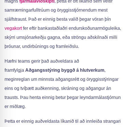
magns
fjármálaviðskipti
, þetta er oft líkanið sem veitir
samræmingarfulltrúum og öryggisstjórnendum mest
sjálfstraust. Það er einnig besta valið þegar vöran þín
vegakort
fer eftir banka­staðlaðri endurskoðunarmöguleika,
skýrri umsjónarkeðju gagna, eða ströngu aðskilnaði milli
þróunar, undirbúnings og framleiðslu.
Hæfni teams gerir það auðveldara að
framfylgja
Aðgangsstýring byggð á hlutverkum
,
meginreglan um minnsta aðgangsrétt og öryggisstýringar
eins og tvíþætt auðkenning, skráning og aðgangur án
trausts. Þau henta einnig betur þegar leyndarmálastjórnun
er miðlæg.
Þetta er einnig auðveldasta líkanið til að innleiða strangari