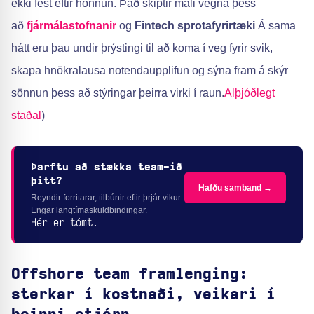
ekki fest eftir hönnun. Það skiptir máli vegna þess
að
fjármálastofnanir
og
Fintech sprotafyrirtæki
Á sama
hátt eru þau undir þrýstingi til að koma í veg fyrir svik,
skapa hnökralausa notendaupplifun og sýna fram á skýr
sönnun þess að stýringar þeirra virki í raun.
Alþjóðlegt
staðal
)
Þarftu að stækka team-ið
þitt?
Hafðu samband →
Reyndir forritarar, tilbúnir eftir þrjár vikur.
Engar langtímaskuldbindingar.
Hér er tómt.
Offshore team framlenging:
sterkar í kostnaði, veikari í