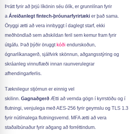
Þrátt fyrir að þrjú líkönin séu ólík, er grunnlínan fyrir
a
Áreiðanlegt fintech-þróunarfyrirtæki
er það sama.
Öryggi ætti að vera innbyggt í daglegt starf, ekki
meðhöndlað sem aðskildan feril sem kemur fram fyrir
útgáfu. Það þýðir öruggt
kóði
endurskoðun,
ógnarlíkanagerð, sjálfvirk skönnun, aðgangsstýring og
skráanleg vinnuflæði innan raunverulegrar
afhendingarferlis.
Tæknilegur stjórnun er einnig vel
skilinn.
Gagnaðgerð
Ætti að vernda gögn í kyrrstöðu og í
flutningi, venjulega með AES-256 fyrir geymslu og TLS 1.3
fyrir nútímalega flutningsvernd. MFA ætti að vera
staðalbúnaður fyrir aðgang að forréttindum.