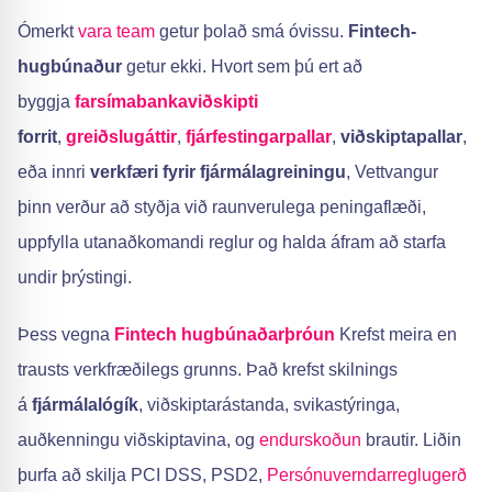
Ómerkt
vara team
getur þolað smá óvissu.
Fintech-
hugbúnaður
getur ekki. Hvort sem þú ert að
byggja
farsímabankaviðskipti
forrit
,
greiðslugáttir
,
fjárfestingarpallar
,
viðskiptapallar
,
eða innri
verkfæri fyrir fjármálagreiningu
, Vettvangur
þinn verður að styðja við raunverulega peningaflæði,
uppfylla utanaðkomandi reglur og halda áfram að starfa
undir þrýstingi.
Þess vegna
Fintech hugbúnaðarþróun
Krefst meira en
trausts verkfræðilegs grunns. Það krefst skilnings
á
fjármálalógík
, viðskiptarástanda, svikastýringa,
auðkenningu viðskiptavina, og
endurskoðun
brautir. Liðin
þurfa að skilja PCI DSS, PSD2,
Persónuverndarreglugerð