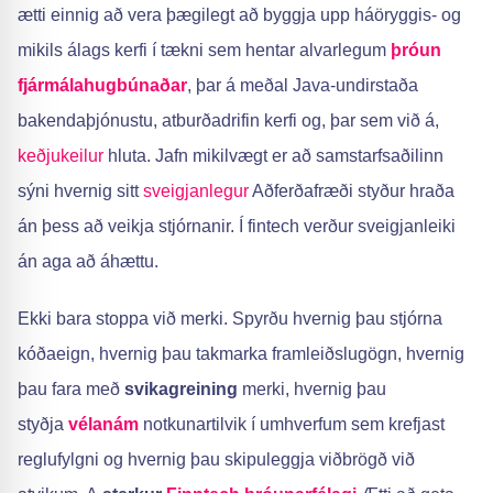
ætti einnig að vera þægilegt að byggja upp háöryggis- og
mikils álags kerfi í tækni sem hentar alvarlegum
þróun
fjármálahugbúnaðar
, þar á meðal Java-undirstaða
bakendaþjónustu, atburðadrifin kerfi og, þar sem við á,
keðjukeilur
hluta. Jafn mikilvægt er að samstarfsaðilinn
sýni hvernig sitt
sveigjanlegur
Aðferðafræði styður hraða
án þess að veikja stjórnanir. Í fintech verður sveigjanleiki
án aga að áhættu.
Ekki bara stoppa við merki. Spyrðu hvernig þau stjórna
kóðaeign, hvernig þau takmarka framleiðslugögn, hvernig
þau fara með
svikagreining
merki, hvernig þau
styðja
vélanám
notkunartilvik í umhverfum sem krefjast
reglufylgni og hvernig þau skipuleggja viðbrögð við