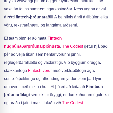
treysta vettvangi þínum og gerir fyrirtækinu þínu kleift að
vaxa án falins samræmingarkostnaðar. Þess vegna er val
á
rétti fintech-þróunaraðili
Á beinlínis áhrif á tilbúinnleika
vöru, rekstraráhættu og langtíma arðsemi.
Ef team þinn er að meta
Fintech
hugbúnaðarþróunarþjónusta
,
The Codest
getur hjálpað
þér að velja líkan sem hentar vörunni þinni,
reglugerðaráhættu og vaxtarstigi. Við byggjum örugga,
stækkanlega
Fintech-vörur
með verkfræðilegri aga,
sérfræðiþekkingu og afhendingarmyndun sem þarf fyrir
umhverfi með miklu í húfi. Ef þú ert að leita að
Finntech
þróunarfélagi
sem skilur öryggi, endurskoðunarmöguleika
og hraða í jafnri mæli, talaðu við
The Codest
.