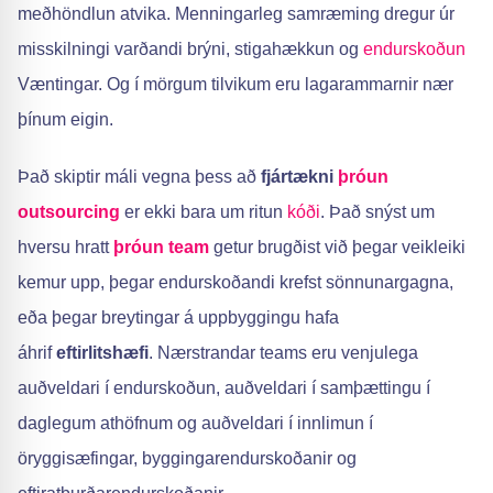
meðhöndlun atvika. Menningarleg samræming dregur úr
misskilningi varðandi brýni, stigahækkun og
endurskoðun
Væntingar. Og í mörgum tilvikum eru lagarammarnir nær
þínum eigin.
Það skiptir máli vegna þess að
fjártækni
þróun
outsourcing
er ekki bara um ritun
kóði
. Það snýst um
hversu hratt
þróun team
getur brugðist við þegar veikleiki
kemur upp, þegar endurskoðandi krefst sönnunargagna,
eða þegar breytingar á uppbyggingu hafa
áhrif
eftirlitshæfi
. Nærstrandar teams eru venjulega
auðveldari í endurskoðun, auðveldari í samþættingu í
daglegum athöfnum og auðveldari í innlimun í
öryggisæfingar, byggingarendurskoðanir og