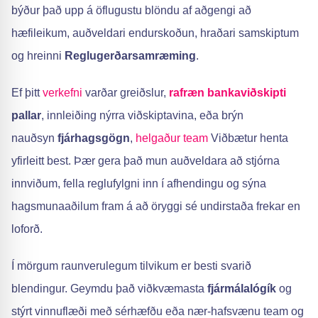
býður það upp á öflugustu blöndu af aðgengi að
hæfileikum, auðveldari endurskoðun, hraðari samskiptum
og hreinni
Reglugerðarsamræming
.
Ef þitt
verkefni
varðar greiðslur,
rafræn bankaviðskipti
pallar
, innleiðing nýrra viðskiptavina, eða brýn
nauðsyn
fjárhagsgögn
,
helgaður team
Viðbætur henta
yfirleitt best. Þær gera það mun auðveldara að stjórna
innviðum, fella reglufylgni inn í afhendingu og sýna
hagsmunaaðilum fram á að öryggi sé undirstaða frekar en
loforð.
Í mörgum raunverulegum tilvikum er besti svarið
blendingur. Geymdu það viðkvæmasta
fjármálalógík
og
stýrt vinnuflæði með sérhæfðu eða nær-hafsvænu team og