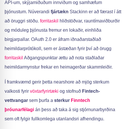
API-um, skýjamiðuðum innviðum og samhæfum
þjónustum. Núverandi
fjártækn
Stackinn er að færast í átt
að öruggri stöðu.
forritaskil
hliðstöðvar, rauntímaviðburðir
og móduleg þjónusta fremur en lokaðir, einhliða
birgjarpallar. OAuth 2.0 er áfram iðnaðarstaðlað
heimildarprótókoll, sem er ástæðan fyrir því að örugg
forritaskil
Aðgangspunktar ættu að nota staðlaðar
heimildarmynstur frekar en heimagerðar skammleiðir.
Í framkvæmd gerir þetta nearshore að mjög sterkum
valkosti fyrir
vöxtarfyrirtæki
og stofnuð
Fintech-
vettvangar
sem þurfa a
sterkur
Finntech
þróunarfélagi
án þess að taka á sig stjórnunarbyrðina
sem oft fylgir fullkomlega utanlandsri afhendingu.