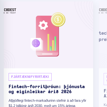
FJÁRTÆKNIFYRIRTÆKI
Fintech-forritþróun: þjónusta
F
og eiginleikar árið 2026
A
Alþjóðlegi fintech-markaðurinn stefnir á að fara yfir
Ka
$1,2 billjónir árið 2030, með um 15% árlega