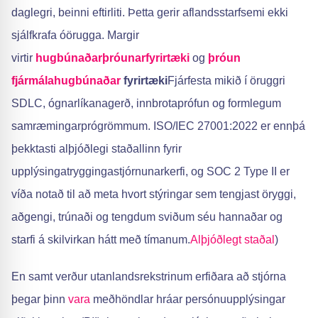
daglegri, beinni eftirliti. Þetta gerir aflandsstarfsemi ekki
sjálfkrafa óörugga. Margir
virtir
hugbúnaðarþróunarfyrirtæki
og
þróun
fjármálahugbúnaðar
fyrirtæki
Fjárfesta mikið í öruggri
SDLC, ógnarlíkanagerð, innbrotaprófun og formlegum
samræmingarprógrömmum. ISO/IEC 27001:2022 er ennþá
þekktasti alþjóðlegi staðallinn fyrir
upplýsingatryggingastjórnunarkerfi, og SOC 2 Type II er
víða notað til að meta hvort stýringar sem tengjast öryggi,
aðgengi, trúnaði og tengdum sviðum séu hannaðar og
starfi á skilvirkan hátt með tímanum.
Alþjóðlegt staðal
)
En samt verður utanlandsrekstrinum erfiðara að stjórna
þegar þinn
vara
meðhöndlar hráar persónuupplýsingar