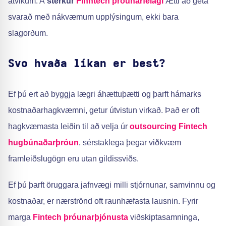
atvikum. A
sterkur
Finntech þróunarfélagi
Ætti að geta
svarað með nákvæmum upplýsingum, ekki bara
slagorðum.
Svo hvaða líkan er best?
Ef þú ert að byggja lægri áhættuþætti og þarft hámarks
kostnaðarhagkvæmni, getur útvistun virkað. Það er oft
hagkvæmasta leiðin til að velja úr
outsourcing
Fintech
hugbúnaðarþróun
, sérstaklega þegar viðkvæm
framleiðslugögn eru utan gildissviðs.
Ef þú þarft öruggara jafnvægi milli stjórnunar, samvinnu og
kostnaðar, er nærströnd oft raunhæfasta lausnin. Fyrir
marga
Fintech þróunarþjónusta
viðskiptasamninga,