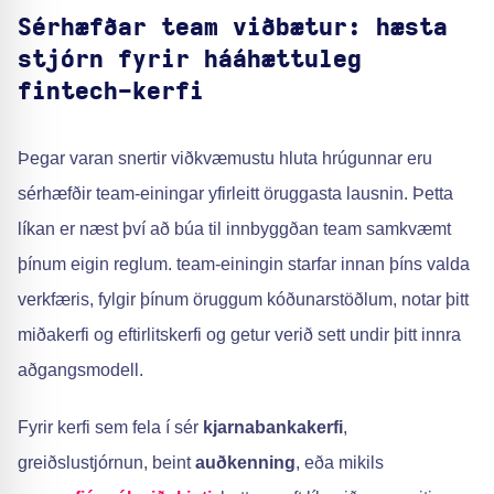
Sérhæfðar team viðbætur: hæsta
stjórn fyrir hááhættuleg
fintech-kerfi
Þegar varan snertir viðkvæmustu hluta hrúgunnar eru
sérhæfðir team-einingar yfirleitt öruggasta lausnin. Þetta
líkan er næst því að búa til innbyggðan team samkvæmt
þínum eigin reglum. team-einingin starfar innan þíns valda
verkfæris, fylgir þínum öruggum kóðunarstöðlum, notar þitt
miðakerfi og eftirlitskerfi og getur verið sett undir þitt innra
aðgangsmodell.
Fyrir kerfi sem fela í sér
kjarnabankakerfi
,
greiðslustjórnun, beint
auðkenning
, eða mikils