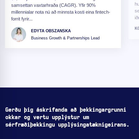
hu
samsettan vaxtarhraða (CAGR). Yfir 90%
se
millennialar nota nú að minnsta kosti eina fintech-
ið
forrit fyrir...
K
EDYTA OBSZANSKA
Business Growth & Partnerships Lead
Gerðu þig áskrifanda að þekkingargrunni
okkar og vertu upplýstur um
sérfræðiþekkingu upplýsingatæknigeirans.