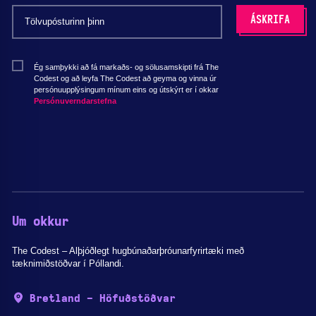
Ég samþykki að fá markaðs- og sölusamskipti frá The
Codest og að leyfa The Codest að geyma og vinna úr
persónuupplýsingum mínum eins og útskýrt er í okkar
Persónuverndarstefna
Um okkur
The Codest – Alþjóðlegt hugbúnaðarþróunarfyrirtæki með
tæknimiðstöðvar í Póllandi.
Bretland - Höfuðstöðvar