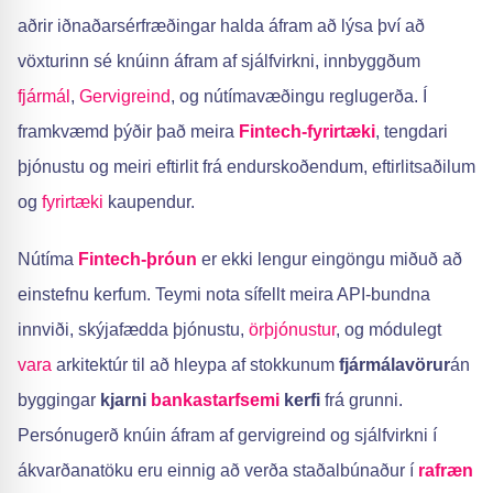
aðrir iðnaðarsérfræðingar halda áfram að lýsa því að
vöxturinn sé knúinn áfram af sjálfvirkni, innbyggðum
fjármál
,
Gervigreind
, og nútímavæðingu reglugerða. Í
framkvæmd þýðir það meira
Fintech-fyrirtæki
, tengdari
þjónustu og meiri eftirlit frá endurskoðendum, eftirlitsaðilum
og
fyrirtæki
kaupendur.
Nútíma
Fintech-þróun
er ekki lengur eingöngu miðuð að
einstefnu kerfum. Teymi nota sífellt meira API-bundna
innviði, skýjafædda þjónustu,
örþjónustur
, og módulegt
vara
arkitektúr til að hleypa af stokkunum
fjármálavörur
án
byggingar
kjarni
bankastarfsemi
kerfi
frá grunni.
Persónugerð knúin áfram af gervigreind og sjálfvirkni í
ákvarðanatöku eru einnig að verða staðalbúnaður í
rafræn