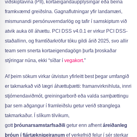
viðskiptavina (PII), kortaeigandaupplýsingar eða beina
framkvæmd greiðslna. Gagnaflutningar yfir landamæri,
mismunandi persónuverndarlög og tafir í samskiptum við
atvik auka öll áhættu. PCI DSS v4.0.1 er virkur PCI DSS-
staðallinn, og framtíðarkröfur tóku gildi árið 2025, svo allir
team sem snerta kortaeigendagögn þurfa þroskaðar
stýringar núna, ekki “síðar í
vegakort
.”
Af þeim sökum virkar útvistun yfirleitt best þegar umfangið
er takmarkað við lægri áhættuþætti: framanvirknihluta, innri
stjórnendaviðmót, greiningarborð eða valda samþættingu
þar sem aðgangur í framleiðslu getur verið stranglega
takmarkaður. Í slíkum tilvikum,
gott
þróunarsamstarfsaðili
getur enn afhent
áreiðanleg
þróun í fjártæknigeiranum
ef verkefnið felur í sér sterkar