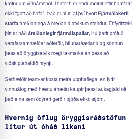
kröfur um viðnámsþol. Í fintech er endurheimt eftir hamfarir
ekki “gott að hafa”. Það er hluti af því hvort
Fjármálakerfi
starfa
áreiðanlega á meðan á atvikum stendur. Ef fyrirtæki
þitt er háð
áreiðanlegir fjármálapallar
, Þú þarft prófuð
varafarsamhæfðar aðferðir, bilunaráætlanir og sönnun
þess að öryggisatvik megi takmarka án þess að
viðskiptahaldið hrynji.
Sérhæfðir team-ar kosta meira upphaflega, en fyrir
vinnuálög með hæstu áhættu kaupir þessi aukagjald oft
það eina sem ódýrari gerðir bjóða ekki: stjórn.
Hvernig öflug öryggisráðstöfun
lítur út óháð líkani