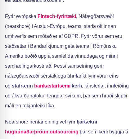
eftiratburðarendurskoðanir.
Fyrir evrópska
Fintech-fyrirtæki
, Nálægðarsvæði
(nearshore) í Austur-Evrópu, teams, starfa oft innan
umhverfis sem mótað er af GDPR. Fyrir vörur sem eru
staðsettar í Bandaríkjunum geta teams í Rómönsku
Ameríku boðið upp á samfellda vinnudaga og minni
samhæfingarkostnað. Þessi samsetning gerir
nálægðarsvæði sérstaklega áhrifaríkt fyrir vörur eins
og
stafrænn
bankastarfsemi
kerfi
, lánsferlar, innleiðing
og ákvarðanatökur tengdar svikum, þar sem hraði skiptir
máli en rekjanleiki líka.
Nearshore hentar einnig vel fyrir
fjártækni
hugbúnaðarþróun outsourcing
þar sem kerfi byggja á