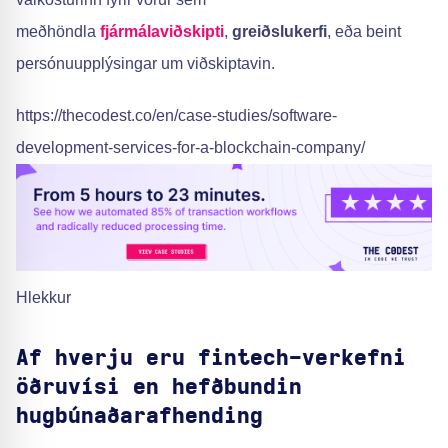
meðhöndla
fjármálaviðskipti
,
greiðslukerfi
, eða beint
persónuupplýsingar um viðskiptavin.
https://thecodest.co/en/case-studies/software-
development-services-for-a-blockchain-company/
Hlekkur
Af hverju eru fintech-verkefni
öðruvísi en hefðbundin
hugbúnaðarafhending