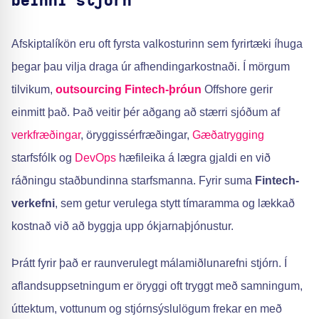
beinni stjórn
Afskiptalíkön eru oft fyrsta valkosturinn sem fyrirtæki íhuga
þegar þau vilja draga úr afhendingarkostnaði. Í mörgum
tilvikum,
outsourcing
Fintech-þróun
Offshore gerir
einmitt það. Það veitir þér aðgang að stærri sjóðum af
verkfræðingar
, öryggissérfræðingar,
Gæðatrygging
starfsfólk og
DevOps
hæfileika á lægra gjaldi en við
ráðningu staðbundinna starfsmanna. Fyrir suma
Fintech-
verkefni
, sem getur verulega stytt tímaramma og lækkað
kostnað við að byggja upp ókjarnaþjónustur.
Þrátt fyrir það er raunverulegt málamiðlunarefni stjórn. Í
aflandsuppsetningum er öryggi oft tryggt með samningum,
úttektum, vottunum og stjórnsýslulögum frekar en með