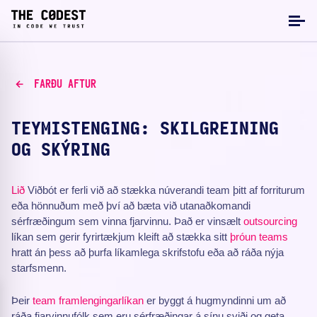
FARÐU AFTUR
TEYMISTENGING: SKILGREINING
OG SKÝRING
Lið
Viðbót er ferli við að stækka núverandi team þitt af forriturum
eða hönnuðum með því að bæta við utanaðkomandi
sérfræðingum sem vinna fjarvinnu. Það er vinsælt
outsourcing
líkan sem gerir fyrirtækjum kleift að stækka sitt
þróun teams
hratt án þess að þurfa líkamlega skrifstofu eða að ráða nýja
starfsmenn.
Þeir
team framlengingarlíkan
er byggt á hugmyndinni um að
ráða fjarvinnufólk sem eru sérfræðingar á sínu sviði og geta