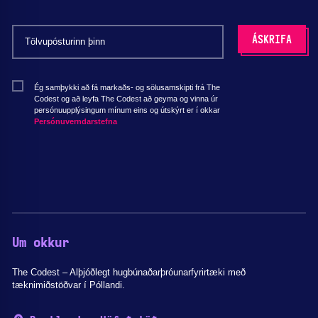
Ég samþykki að fá markaðs- og sölusamskipti frá The
Codest og að leyfa The Codest að geyma og vinna úr
persónuupplýsingum mínum eins og útskýrt er í okkar
Persónuverndarstefna
Um okkur
The Codest – Alþjóðlegt hugbúnaðarþróunarfyrirtæki með
tæknimiðstöðvar í Póllandi.