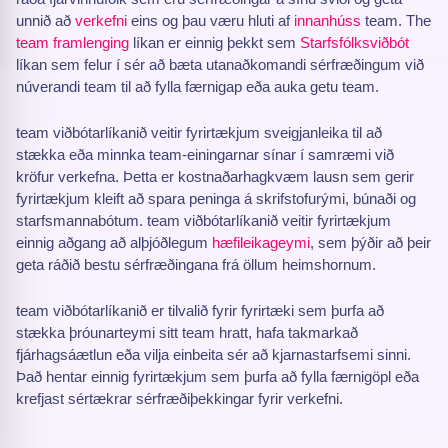
unnið að
verkefni
eins og þau væru hluti af
innanhúss
team. The
team framlenging
líkan er einnig þekkt sem
Starfsfólksviðbót
líkan sem felur í sér að bæta utanaðkomandi sérfræðingum við
núverandi team til að fylla færnigap eða auka getu team.
team viðbótarlíkanið veitir fyrirtækjum sveigjanleika til að
stækka eða minnka team-einingarnar sínar í samræmi við
kröfur verkefna. Þetta er kostnaðarhagkvæm lausn sem gerir
fyrirtækjum kleift að spara peninga á skrifstofurými, búnaði og
starfsmannabótum. team viðbótarlíkanið veitir fyrirtækjum
einnig aðgang að alþjóðlegum
hæfileikageymi
, sem þýðir að þeir
geta ráðið bestu sérfræðingana frá öllum heimshornum.
team viðbótarlíkanið er tilvalið fyrir fyrirtæki sem þurfa að
stækka þróunarteymi sitt team hratt, hafa takmarkað
fjárhagsáætlun eða vilja einbeita sér að kjarnastarfsemi sinni.
Það hentar einnig fyrirtækjum sem þurfa að fylla færnigöpl eða
krefjast sértækrar sérfræðiþekkingar fyrir verkefni.