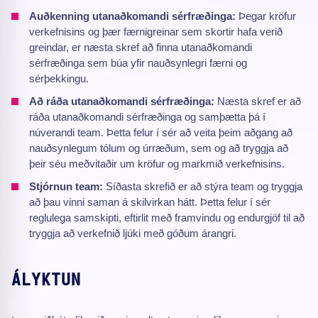
Auðkenning utanaðkomandi sérfræðinga:
Þegar kröfur
verkefnisins og þær færnigreinar sem skortir hafa verið
greindar, er næsta skref að finna utanaðkomandi
sérfræðinga sem búa yfir nauðsynlegri færni og
sérþekkingu.
Að ráða utanaðkomandi sérfræðinga:
Næsta skref er að
ráða utanaðkomandi sérfræðinga og samþætta þá í
núverandi team. Þetta felur í sér að veita þeim aðgang að
nauðsynlegum tólum og úrræðum, sem og að tryggja að
þeir séu meðvitaðir um kröfur og markmið verkefnisins.
Stjórnun team:
Síðasta skrefið er að stýra team og tryggja
að þau vinni saman á skilvirkan hátt. Þetta felur í sér
reglulega samskipti, eftirlit með framvindu og endurgjöf til að
tryggja að verkefnið ljúki með góðum árangri.
ÁLYKTUN