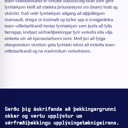
team-viðbótarlíkanið er vinsælt outsourcing-líkan sem gerir
fyrirtækjum kleift að stækka þróunarteymi sín (team) hratt og
skilvirkt. Það veitir fyrirtækjum aðgang að alþjóðlegum
mannauði, dregur úr kostnaði og býður upp á sveigjanleika.
team-viðbótarlíkanið hentar fyrirtækjum sem þurfa að fylla
færnigap, krefjast sérfræðiþekkingar fyrir verkefni eða vilja
einbeita sér að kjarnastarfsemi sinni. Með því að fylgja
ofangreindum skrefum geta fyrirtæki tekist að innleiða team-
viðbótarlíkanið og ná markmiðum verkefnisins.
Gerðu þig áskrifanda að þekkingargrunni
okkar og vertu upplýstur um
sérfræðiþekkingu upplýsingatæknigeirans.