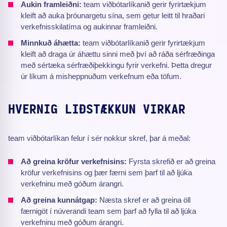
Aukin framleiðni:
team viðbótarlíkanið gerir fyrirtækjum
kleift að auka þróunargetu sína, sem getur leitt til hraðari
verkefnisskilatíma og aukinnar framleiðni.
Minnkuð áhætta:
team viðbótarlíkanið gerir fyrirtækjum
kleift að draga úr áhættu sinni með því að ráða sérfræðinga
með sértæka sérfræðiþekkingu fyrir verkefni. Þetta dregur
úr líkum á misheppnuðum verkefnum eða töfum.
HVERNIG LIÐSTÆKKUN VIRKAR
team viðbótarlíkan felur í sér nokkur skref, þar á meðal:
Að greina kröfur verkefnisins:
Fyrsta skrefið er að greina
kröfur verkefnisins og þær færni sem þarf til að ljúka
verkefninu með góðum árangri.
Að greina kunnátgap:
Næsta skref er að greina öll
færnigöt í núverandi team sem þarf að fylla til að ljúka
verkefninu með góðum árangri.