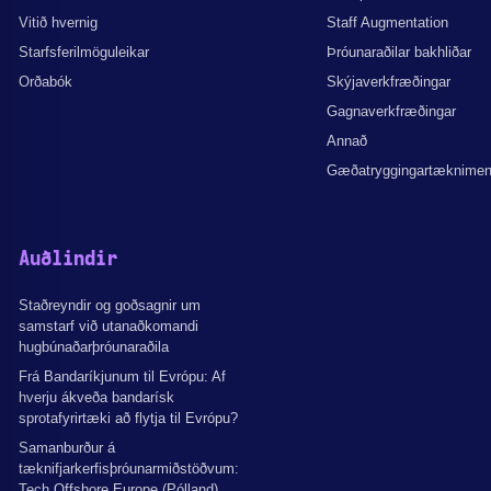
Vitið hvernig
Staff Augmentation
Starfsferilmöguleikar
Þróunaraðilar bakhliðar
Orðabók
Skýjaverkfræðingar
Gagnaverkfræðingar
Annað
Gæðatryggingartæknime
Auðlindir
Staðreyndir og goðsagnir um
samstarf við utanaðkomandi
hugbúnaðarþróunaraðila
Frá Bandaríkjunum til Evrópu: Af
hverju ákveða bandarísk
sprotafyrirtæki að flytja til Evrópu?
Samanburður á
tæknifjarkerfisþróunarmiðstöðvum:
Tech Offshore Europe (Pólland),