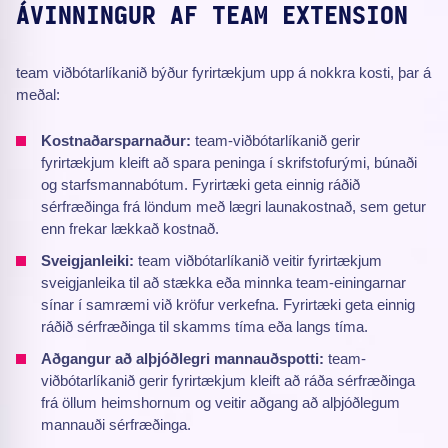
ÁVINNINGUR AF TEAM EXTENSION
team viðbótarlíkanið býður fyrirtækjum upp á nokkra kosti, þar á
meðal:
Kostnaðarsparnaður:
team-viðbótarlíkanið gerir
fyrirtækjum kleift að spara peninga í skrifstofurými, búnaði
og starfsmannabótum. Fyrirtæki geta einnig ráðið
sérfræðinga frá löndum með lægri launakostnað, sem getur
enn frekar lækkað kostnað.
Sveigjanleiki:
team viðbótarlíkanið veitir fyrirtækjum
sveigjanleika til að stækka eða minnka team-einingarnar
sínar í samræmi við kröfur verkefna. Fyrirtæki geta einnig
ráðið sérfræðinga til skamms tíma eða langs tíma.
Aðgangur að alþjóðlegri mannauðspotti:
team-
viðbótarlíkanið gerir fyrirtækjum kleift að ráða sérfræðinga
frá öllum heimshornum og veitir aðgang að alþjóðlegum
mannauði sérfræðinga.