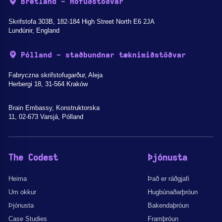
Bretland - Höfuðstöðvar
Skrifstofa 303B, 182-184 High Street North E6 2JA
Lundúnir, England
Pólland - staðbundnar tæknimiðstöðvar
Fabryczna skrifstofugarður, Aleja
Herbergi 18, 31-564 Kraków
Brain Embassy, Konstruktorska
11, 02-673 Varsjá, Pólland
The Codest
Þjónusta
Heima
Það er ráðgjafi
Um okkur
Hugbúnaðarþróun
Þjónusta
Bakendaþróun
Case Studies
Framþróun