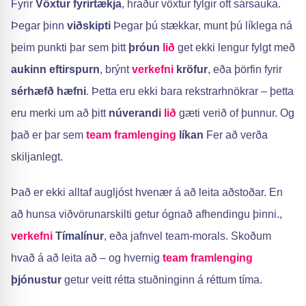
Fyrir
Vöxtur fyrirtækja
, hraður vöxtur fylgir oft sársauka.
Þegar þinn
viðskipti
Þegar þú stækkar, munt þú líklega ná
þeim punkti þar sem þitt
þróun
lið
get ekki lengur fylgt með
aukinn eftirspurn
, brýnt
verkefni
kröfur
, eða þörfin fyrir
sérhæfð hæfni
. Þetta eru ekki bara rekstrarhnökrar – þetta
eru merki um að þitt
núverandi
lið
gæti verið of þunnur. Og
það er þar sem
team framlenging
líkan
Fer að verða
skiljanlegt.
Það er ekki alltaf augljóst hvenær á að leita aðstoðar. En
að hunsa viðvörunarskilti getur ógnað afhendingu þinni.,
verkefni
Tímalínur
, eða jafnvel team-morals. Skoðum
hvað á að leita að – og hvernig
team framlenging
þjónustur
getur veitt rétta stuðninginn á réttum tíma.