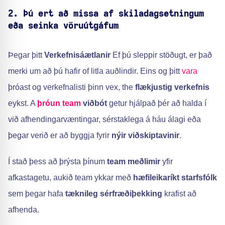
2. Þú ert að missa af skiladagsetningum
eða seinka vöruútgáfum
Þegar þitt
Verkefnisáætlanir
Ef þú sleppir stöðugt, er það
merki um að þú hafir of litla auðlindir. Eins og þitt
vara
þróast og verkefnalisti þinn vex, the
flækjustig verkefnis
eykst. A
þróun team
viðbót
getur hjálpað þér að halda í
við afhendingarvæntingar, sérstaklega á háu álagi eða
þegar verið er að byggja fyrir
nýir viðskiptavinir
.
Í stað þess að þrýsta þínum
team meðlimir
yfir
afkastagetu, aukið team ykkar með
hæfileikaríkt starfsfólk
sem þegar hafa
tæknileg sérfræðiþekking
krafist að
afhenda.