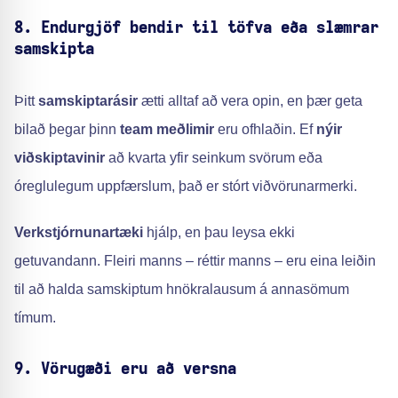
8. Endurgjöf bendir til töfva eða slæmrar
samskipta
Þitt
samskiptarásir
ætti alltaf að vera opin, en þær geta
bilað þegar þinn
team meðlimir
eru ofhlaðin. Ef
nýir
viðskiptavinir
að kvarta yfir seinkum svörum eða
óreglulegum uppfærslum, það er stórt viðvörunarmerki.
Verkstjórnunartæki
hjálp, en þau leysa ekki
getuvandann. Fleiri manns – réttir manns – eru eina leiðin
til að halda samskiptum hnökralausum á annasömum
tímum.
9. Vörugæði eru að versna