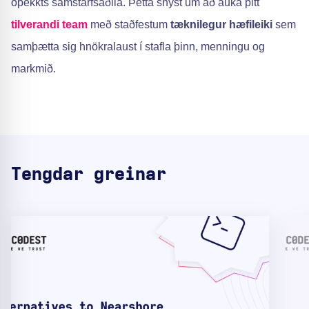
óþekkts samstarfsaðila. Þetta snýst um að auka þitt
tilverandi team
með staðfestum
tæknilegur hæfileiki
sem
samþætta sig hnökralaust í stafla þinn, menningu og
markmið.
Tengdar greinar