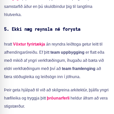
samstarfið áður en þú skuldbindur þig til langtíma
hlutverka.
5. Ekki næg reynsla né forysta
hratt
Vöxtur fyrirtækja
án reyndra leiðtoga getur leitt til
afhendingaróreiðu. Ef þitt
team uppbygging
er flatt eða
með mikið af yngri verkfræðingum, íhugaðu að bæta við
eldri verkfræðingum með því að
team framlenging
að
færa stöðugleika og leiðsögn inn í jöfnuna.
Þeir geta hjálpað til við að skilgreina arkitektúr, þjálfa yngri
hæfileika og tryggja þitt
þróunarferli
heldur áfram að vera
stigstærður.