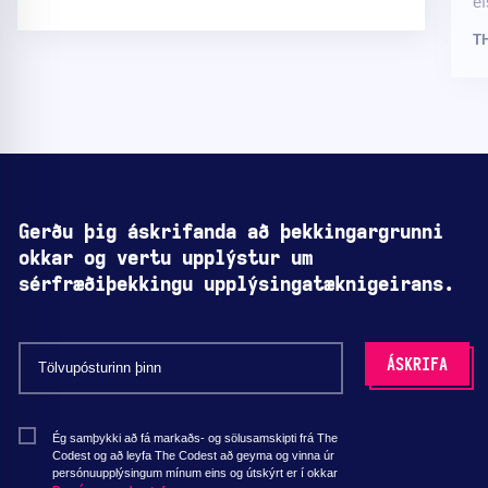
ef
T
Gerðu þig áskrifanda að þekkingargrunni
okkar og vertu upplýstur um
sérfræðiþekkingu upplýsingatæknigeirans.
Ég samþykki að fá markaðs- og sölusamskipti frá The
Codest og að leyfa The Codest að geyma og vinna úr
persónuupplýsingum mínum eins og útskýrt er í okkar