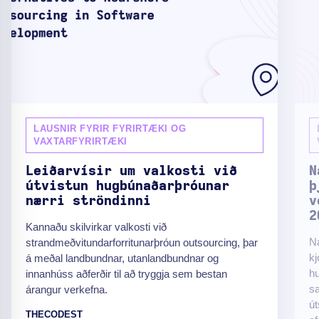
LAUSNIR FYRIR FYRIRTÆKI OG
VAXTARFYRIRTÆKI
Leiðarvísir um valkosti við
N
útvistun hugbúnaðarþróunar
þ
nærri ströndinni
v
2
Kannaðu skilvirkar valkosti við
Ná
strandmeðvitundarforritunarþróun outsourcing, þar
kj
á meðal landbundnar, utanlandbundnar og
hu
innanhúss aðferðir til að tryggja sem bestan
s
árangur verkefna.
út
THECODEST