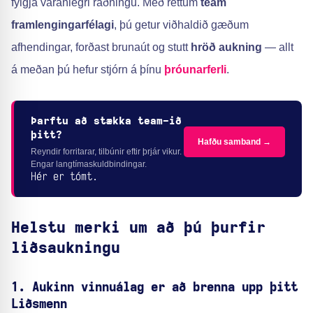
fylgja varanlegri ráðningu. Með réttum
team
framlengingarfélagi
, þú getur viðhaldið gæðum
afhendingar, forðast brunaút og stutt
hröð aukning
— allt
á meðan þú hefur stjórn á þínu
þróunarferli
.
Þarftu að stækka team-ið
þitt?
Hafðu samband →
Reyndir forritarar, tilbúnir eftir þrjár vikur.
Engar langtímaskuldbindingar.
Hér er tómt.
Helstu merki um að þú þurfir
liðsaukningu
1.
Aukinn vinnuálag
er að brenna upp þitt
Liðsmenn