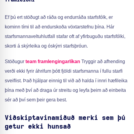
framleiðni
Ef þú ert stöðugt að ráða og endurráða starfsfólk, er
kominn tími til að endurskoða vöxtarstefnu þína. Hár
starfsmannaveltu­hlutfall stafar oft af yfirbuguðu starfsfólki,
skorti á skýrleika og óskýrri starfsþróun.
Stöðugur
team framlengingarlíkan
Tryggir að afhending
verði ekki fyrir áhrifum þótt fjöldi starfsmanna í fullu starfi
sveiflist. Það hjálpar einnig til við að halda í innri hæfileika
þína með því að draga úr streitu og leyfa þeim að einbeita
sér að því sem þeir gera best.
Viðskiptavinamiðuð merki sem þú
getur ekki hunsað