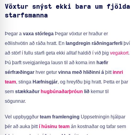
Vöxtur snýst ekki bara um fjölda
starfsmanna
Þegar a
vaxa stórlega
Þegar vöxtur er hraður er
eðlishvötin að ráða hratt. En
langdregin ráðningarferli
því
að störf í fullu starfi geta ekki alltaf haldið í við þig
vegakort
.
Þú þarft sveigjanlega lausn til að koma inn
hæfir
sérfræðingar
hver getur
vinna með hliðinni á
þitt
innri
team
, stinga
Hæfnisgjár
, og hreyfðu þig hratt. Þetta er þar
sem
stækkaður
hugbúnaðarþróun
lið
kemur til
sögunnar.
Vel uppbyggður
team framlenging
Uppsetningin hjálpar
þér að auka þitt
í húsinu team
án kostnaðar og tafar sem