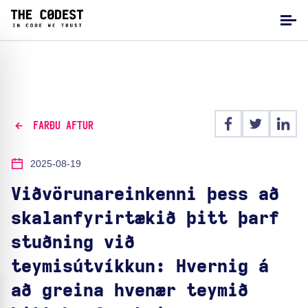
FARÐU AFTUR
2025-08-19
Viðvörunareinkenni þess að
skalanfyrirtækið þitt þarf
stuðning við
teymisútvíkkun: Hvernig á
að greina hvenær teymið