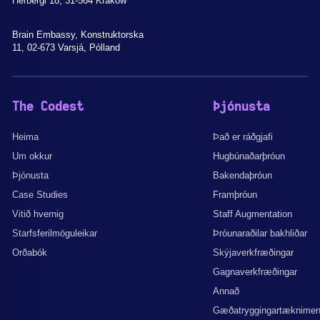
Herbergi 18, 31-564 Kraków
Brain Embassy, Konstruktorska
11, 02-673 Varsjá, Pólland
The Codest
Þjónusta
Heima
Það er ráðgjafi
Um okkur
Hugbúnaðarþróun
Þjónusta
Bakendaþróun
Case Studies
Framþróun
Vitið hvernig
Staff Augmentation
Starfsferilmöguleikar
Þróunaraðilar bakhliðar
Orðabók
Skýjaverkfræðingar
Gagnaverkfræðingar
Annað
Gæðatryggingartæknime