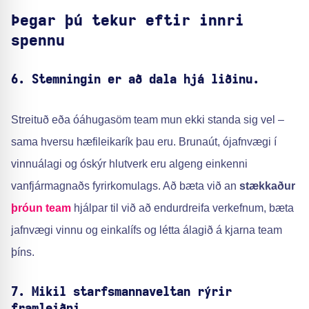
Þegar þú tekur eftir innri
spennu
6. Stemningin er að dala hjá liðinu.
Streituð eða óáhugasöm team mun ekki standa sig vel –
sama hversu hæfileikarík þau eru. Brunaút, ójafnvægi í
vinnuálagi og óskýr hlutverk eru algeng einkenni
vanfjármagnaðs fyrirkomulags. Að bæta við an
stækkaður
þróun team
hjálpar til við að endurdreifa verkefnum, bæta
jafnvægi vinnu og einkalífs og létta álagið á kjarna team
þíns.
7. Mikil starfsmannaveltan rýrir