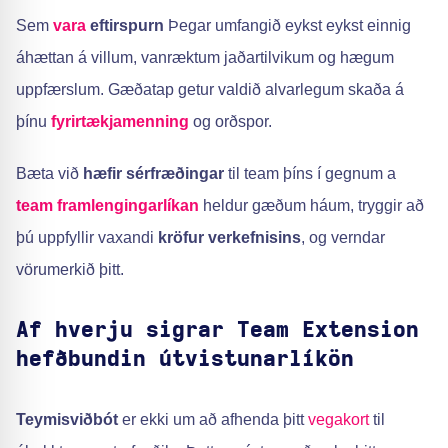
Sem
vara
eftirspurn
Þegar umfangið eykst eykst einnig
áhættan á villum, vanræktum jaðartilvikum og hægum
uppfærslum. Gæðatap getur valdið alvarlegum skaða á
þínu
fyrirtækjamenning
og orðspor.
Bæta við
hæfir sérfræðingar
til team þíns í gegnum a
team framlengingarlíkan
heldur gæðum háum, tryggir að
þú uppfyllir vaxandi
kröfur verkefnisins
, og verndar
vörumerkið þitt.
Af hverju sigrar Team Extension
hefðbundin útvistunarlíkön
Teymisviðbót
er ekki um að afhenda þitt
vegakort
til