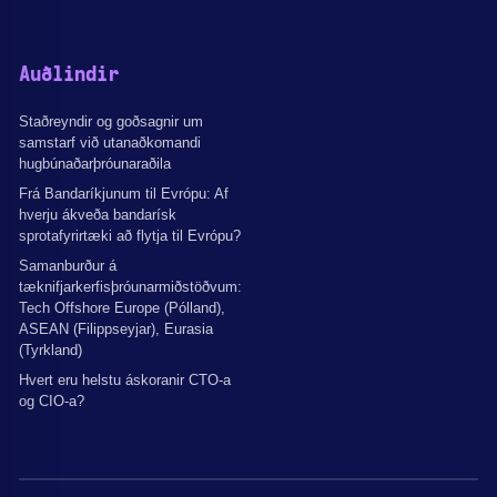
Auðlindir
Staðreyndir og goðsagnir um
samstarf við utanaðkomandi
hugbúnaðarþróunaraðila
Frá Bandaríkjunum til Evrópu: Af
hverju ákveða bandarísk
sprotafyrirtæki að flytja til Evrópu?
Samanburður á
tæknifjarkerfisþróunarmiðstöðvum:
Tech Offshore Europe (Pólland),
ASEAN (Filippseyjar), Eurasia
(Tyrkland)
Hvert eru helstu áskoranir CTO-a
og CIO-a?