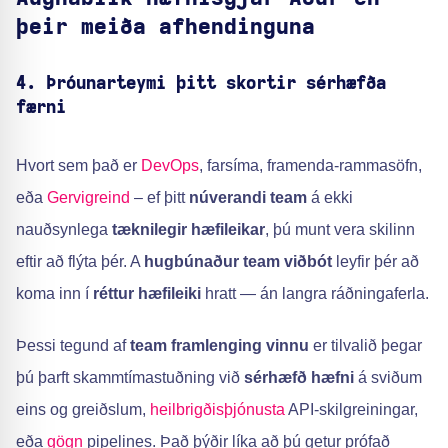
þeir meiða afhendinguna
4. Þróunarteymi þitt skortir sérhæfða
færni
Hvort sem það er
DevOps
, farsíma, framenda-rammasöfn,
eða
Gervigreind
– ef þitt
núverandi team
á ekki
nauðsynlega
tæknilegir hæfileikar
, þú munt vera skilinn
eftir að flýta þér. A
hugbúnaður team viðbót
leyfir þér að
koma inn í
réttur hæfileiki
hratt — án langra ráðningaferla.
Þessi tegund af
team framlenging vinnu
er tilvalið þegar
þú þarft skammtímastuðning við
sérhæfð hæfni
á sviðum
eins og greiðslum,
heilbrigðisþjónusta
API-skilgreiningar,
eða
gögn
pipelines. Það þýðir líka að þú getur prófað