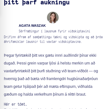
þitt þarf aukningu
AGATA WASZAK
Sérfræðingur í lausnum fyrir viðskiptavini
Drifinn áfram af samþættingu tækni og viðskipta og að þróa
áhrifamiklar lausnir til vaxtar viðskiptavina.
Þegar fyrirtækið þitt vex gætu innri auðlindir þínar ekki
dugað. Þessi grein varpar ljósi á helstu merkin um að
vaxtarfyrirtækið þitt þurfi stuðning við team-viðbót — og
hvernig það að bæta við framlengdri hugbúnaðarþróun
team getur hjálpað þér að mæta eftirspurn, viðhalda
gæðum og halda verkefnum þínum á réttri braut.
Hér er tómt.