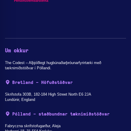
Persónuverndarstefna
Um okkur
The Codest – Alþjóðlegt hugbúnaðarþróunarfyrirtæki með
tæknimiðstöðvar í Póllandi.
Bretland - Höfuðstöðvar
Skrifstofa 303B, 182-184 High Street North E6 2JA
Lundúnir, England
Pólland - staðbundnar tæknimiðstöðvar
Fabryczna skrifstofugarður, Aleja