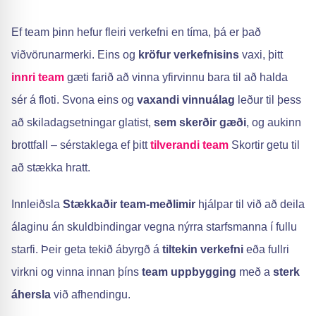
Ef team þinn hefur fleiri verkefni en tíma, þá er það
viðvörunarmerki. Eins og
kröfur verkefnisins
vaxi, þitt
innri team
gæti farið að vinna yfirvinnu bara til að halda
sér á floti. Svona eins og
vaxandi vinnuálag
leður til þess
að skiladagsetningar glatist,
sem skerðir gæði
, og aukinn
brottfall – sérstaklega ef þitt
tilverandi team
Skortir getu til
að stækka hratt.
Innleiðsla
Stækkaðir team-meðlimir
hjálpar til við að deila
álaginu án skuldbindingar vegna nýrra starfsmanna í fullu
starfi. Þeir geta tekið ábyrgð á
tiltekin verkefni
eða fullri
virkni og vinna innan þíns
team uppbygging
með a
sterk
áhersla
við afhendingu.