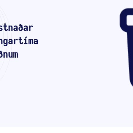
stnaðar
ngartíma
ðnum