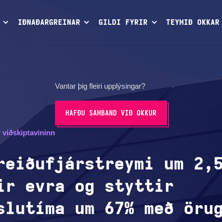
IÐNAÐARGREINAR
GILDI FYRIR
TEYMIÐ OKKAR
Vantar þig fleiri upplýsingar?
HAFÐU SAMBAND VIÐ OKKUR
r viðskiptavininn
reiðufjárstreymi um 2,
ir evra og styttir
slutíma um 67% með öru