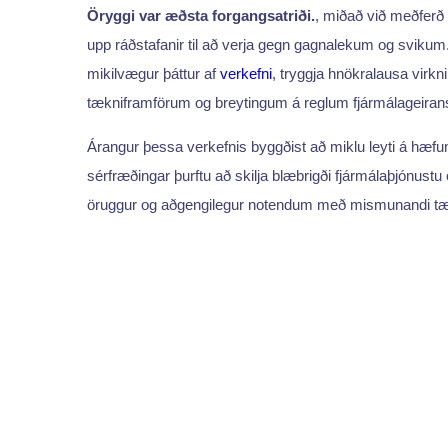
Öryggi var æðsta forgangsatriði.
, miðað við meðferð
upp ráðstafanir til að verja gegn gagnalekum og svikum
mikilvægur þáttur af
verkefni
, tryggja hnökralausa vir
tækniframförum og breytingum á reglum fjármálageiran
Árangur þessa verkefnis byggðist að miklu leyti á hæf
sérfræðingar þurftu að skilja blæbrigði fjármálaþjónustu 
öruggur og aðgengilegur notendum með mismunandi tæ