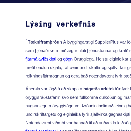
Lýsing verkefnis
Í
Tækniframþróun
Á byggingarstigi SupplierPlus var l
sem þjónaði sem miðlægur hluti þjónustunnar og krafðis
fjármálaviðskipti
og
gögn
Örugglega. Helstu eiginleikar 
meðhöndlun skjala, rafrænir undirskriftir og sjálfvirkur g
reikningsfjármögnun og gera það notendavænt fyrir bæð
Áhersla var lögð á að skapa a
hágæða arkitektúr
fyrir
öryggisráðstafanir, svo sem fullkomna dulkóðun og marg
hugsanlegum öryggisógnum. Þróunin innlimaði einnig háþ
undirskriftargetu og eiginleika fyrir sjálfvirka gagnaskipt
Notendavænt viðmót var hannað til að auðvelda leiðsö