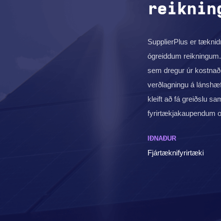
reiknin
SupplierPlus er tæknid
ógreiddum reikningum. 
sem dregur úr kostnaði
verðlagningu á lánshæf
kleift að fá greiðslu s
fyrirtækjakaupendum o
IÐNAÐUR
Fjártæknifyrirtæki