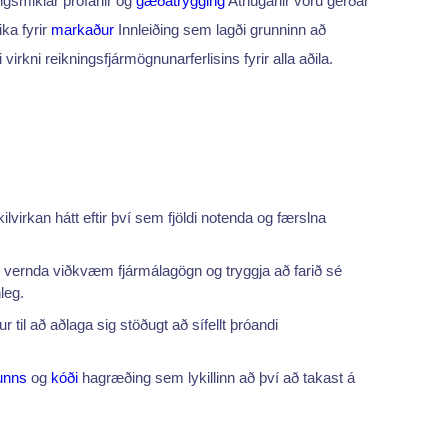
ngsmiklar prófanir og
gæðatrygging
Athuganir voru gerðar
ika fyrir
markaður
Innleiðing sem lagði grunninn að
virkni reikningsfjármögnunarferlisins fyrir alla aðila.
irkan hátt eftir því sem fjöldi notenda og færslna
að vernda viðkvæm fjármálagögn og tryggja að farið sé
leg.
 til að aðlaga sig stöðugt að sífellt þróandi
unns
og
kóði
hagræðing sem lykillinn að því að takast á