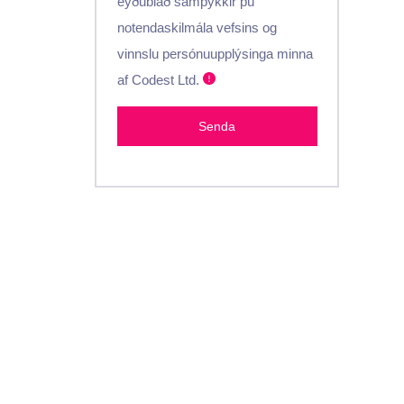
eyðublað samþykkir þú
notendaskilmála vefsins og
vinnslu persónuupplýsinga minna
af Codest Ltd.
Senda