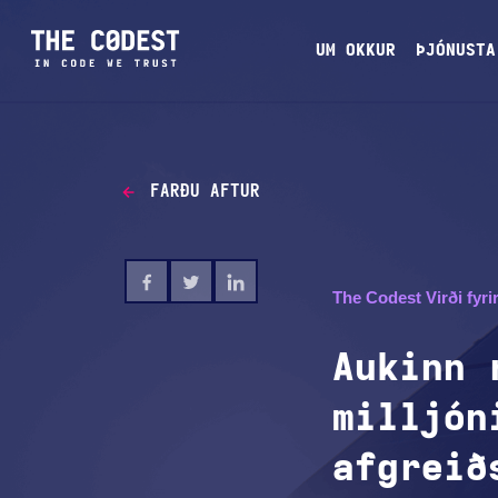
UM OKKUR
ÞJÓNUSTA
FARÐU AFTUR
The Codest Virði fyri
Aukinn 
milljón
afgreið