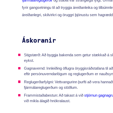
fjármálareglugerðir
og staðla var stranglega fylgt. Umfa
fyrir gangsetningu til að tryggja áreiðanleika og tilbúinnle
áreiðanlegri, skilvirkri og öruggri þjónustu sem hagræddi 
Áskoranir
Stigstærð: Að byggja bakenda sem getur stækkað á skilv
eykst.
Gagnavernd: Innleiðing öflugra öryggisráðstafana til 
eftir persónuverndarlögum og reglugerðum er nauðsyn
Reglugerðarfylgni: Vettvangurinn þurfti að vera hannaður
fjármálareglugerðum og stöðlum.
Frammistaðabestun: Að takast á við
stjórnun gagnagr
við mikla álagið hnökralaust.