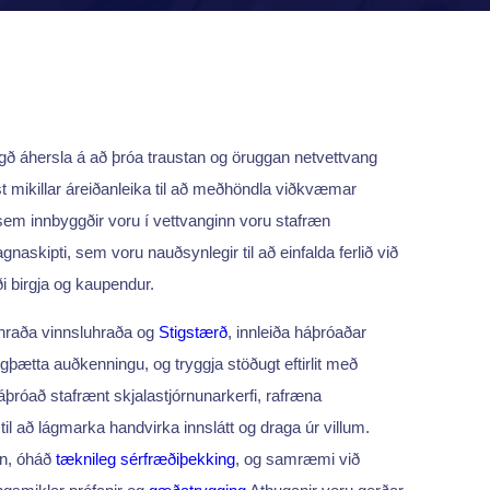
ögð áhersla á að þróa traustan og öruggan netvettvang
t mikillar áreiðanleika til að meðhöndla viðkvæmar
sem innbyggðir voru í vettvanginn voru stafræn
agnaskipti, sem voru nauðsynlegir til að einfalda ferlið við
i birgja og kaupendur.
 hraða vinnsluhraða og
Stigstærð
, innleiða háþróaðar
þætta auðkenningu, og tryggja stöðugt eftirlit með
róað stafrænt skjalastjórnunarkerfi, rafræna
i til að lágmarka handvirka innslátt og draga úr villum.
gn, óháð
tæknileg sérfræðiþekking
, og samræmi við