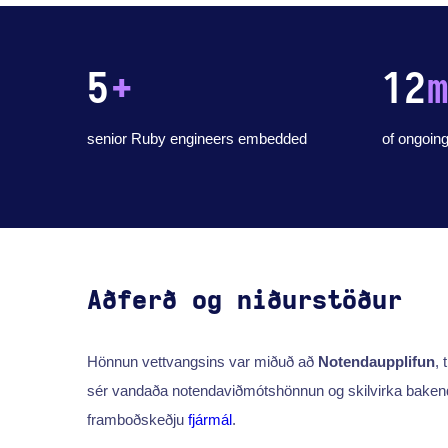
5
+
12
senior Ruby engineers embedded
of ongoing
Aðferð og niðurstöður
Hönnun vettvangsins var miðuð að
Notendaupplifun
, 
sér vandaða notendaviðmótshönnun og skilvirka bakenda
framboðskeðju
fjármál
.