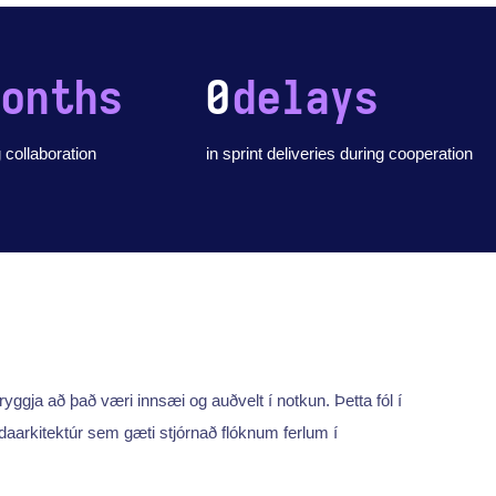
months
0
delays
 collaboration
in sprint deliveries during cooperation
tryggja að það væri innsæi og auðvelt í notkun. Þetta fól í
arkitektúr sem gæti stjórnað flóknum ferlum í