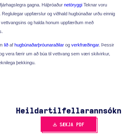
 fjárhagslegra gagna. Háþróaður
netöryggi
Teknar voru
. Reglulegar uppfærslur og viðhald hugbúnaðar urðu einnig
kni vettvangsins og halda honum uppfærðum með
s.
um
lið
af
hugbúnaðarþróunaraðilar
og
verkfræðingar
. Þessir
og vera færir um að búa til vettvang sem væri skilvirkur,
knilega þekkingu.
Heildartilfella­rannsókn
SÆKJA PDF