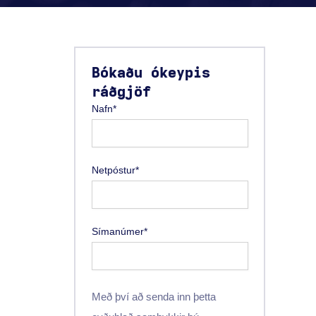
Bókaðu ókeypis
ráðgjöf
Nafn*
Netpóstur*
Símanúmer*
Með því að senda inn þetta