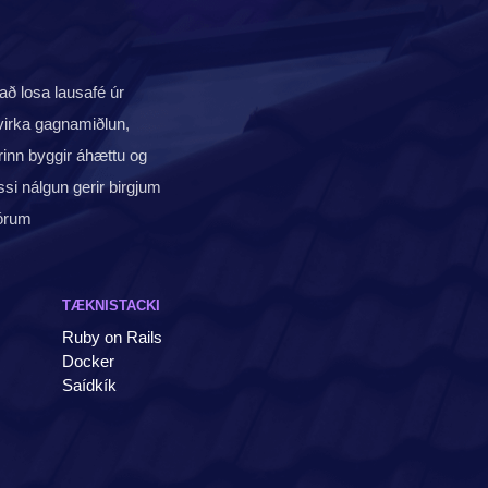
að losa lausafé úr
fvirka gagnamiðlun,
rinn byggir áhættu og
si nálgun gerir birgjum
tórum
TÆKNISTACKI
Ruby on Rails
Docker
Saídkík