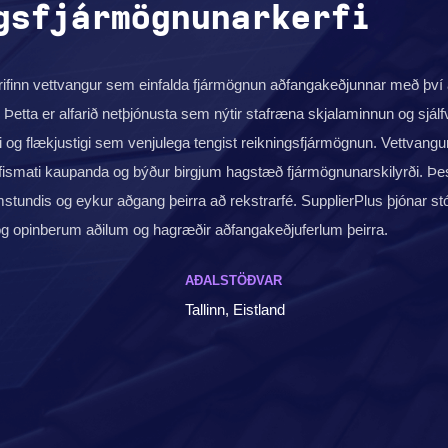
gsfjármögnunarkerfi
rifinn vettvangur sem einfalda fjármögnun aðfangakeðjunnar með því 
Þetta er alfarið netþjónusta sem nýtir stafræna skjalaminnun og sjál
 og flækjustigi sem venjulega tengist reikningsfjármögnun. Vettvangu
ismati kaupanda og býður birgjum hagstæð fjármögnunarskilyrði. Þes
amstundis og eykur aðgang þeirra að rekstrarfé. SupplierPlus þjónar s
g opinberum aðilum og hagræðir aðfangakeðjuferlum þeirra.
AÐALSTÖÐVAR
Tallinn, Eistland