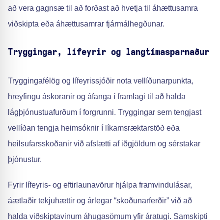
að vera gagnsæ til að forðast að hvetja til áhættusamra
viðskipta eða áhættusamrar fjármálhegðunar.
Tryggingar, lífeyrir og langtímasparnaður
Tryggingafélög og lífeyrissjóðir nota vellíðunarpunkta,
hreyfingu áskoranir og áfanga í framlagi til að halda
lágþjónustuafurðum í forgrunni. Tryggingar sem tengjast
vellíðan tengja heimsóknir í líkamsræktarstöð eða
heilsufarsskoðanir við afslætti af iðgjöldum og sérstakar
þjónustur.
Fyrir lífeyris- og eftirlaunavörur hjálpa framvindulásar,
áætlaðir tekjuhættir og árlegar “skoðunarferðir” við að
halda viðskiptavinum áhugasömum yfir áratugi. Samskipti