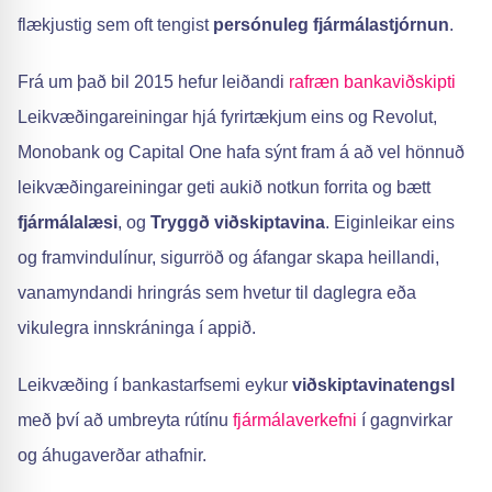
flækjustig sem oft tengist
persónuleg fjármálastjórnun
.
Frá um það bil 2015 hefur leiðandi
rafræn bankaviðskipti
Leikvæðingareiningar hjá fyrirtækjum eins og Revolut,
Monobank og Capital One hafa sýnt fram á að vel hönnuð
leikvæðingareiningar geti aukið notkun forrita og bætt
fjármálalæsi
, og
Tryggð viðskiptavina
. Eiginleikar eins
og framvindulínur, sigurröð og áfangar skapa heillandi,
vana­myndandi hringrás sem hvetur til daglegra eða
vikulegra innskráninga í appið.
Leikvæðing í bankastarfsemi eykur
viðskiptavinatengsl
með því að umbreyta rútínu
fjármálaverkefni
í gagnvirkar
og áhugaverðar athafnir.