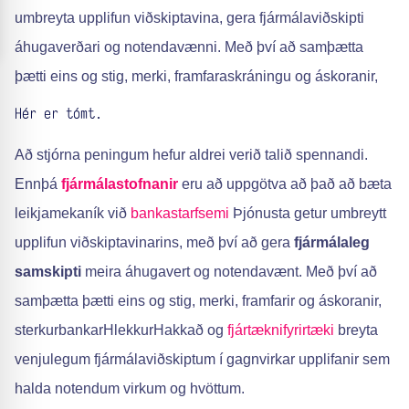
umbreyta upplifun viðskiptavina, gera fjármálaviðskipti
áhugaverðari og notendavænni. Með því að samþætta
þætti eins og stig, merki, framfaraskráningu og áskoranir,
Hér er tómt.
Að stjórna peningum hefur aldrei verið talið spennandi.
Ennþá
fjármálastofnanir
eru að uppgötva að það að bæta
leikjamekaník við
bankastarfsemi
Þjónusta getur umbreytt
upplifun viðskiptavinarins, með því að gera
fjármálaleg
samskipti
meira áhugavert og notendavænt. Með því að
samþætta þætti eins og stig, merki, framfarir og áskoranir,
sterkurbankarHlekkurHakkað og
fjártæknifyrirtæki
breyta
venjulegum fjármálaviðskiptum í gagnvirkar upplifanir sem
halda notendum virkum og hvöttum.