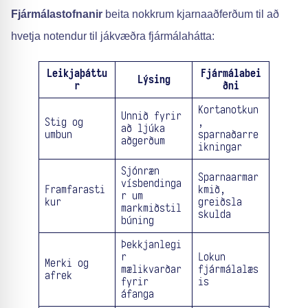
Fjármálastofnanir
beita nokkrum kjarnaaðferðum til að
hvetja notendur til jákvæðra fjármálahátta:
Leikjaþáttu
Fjármálabei
Lýsing
r
ðni
Kortanotkun
Unnið fyrir
Stig og
,
að ljúka
umbun
sparnaðarre
aðgerðum
ikningar
Sjónræn
Sparnaarmar
vísbendinga
Framfarasti
kmið,
r um
kur
greiðsla
markmiðstil
skulda
búning
Þekkjanlegi
r
Lokun
Merki og
mælikvarðar
fjármálalæs
afrek
fyrir
is
áfanga