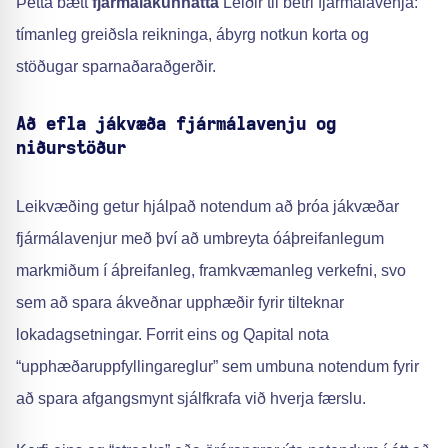
Þetta bætt
fjármálakunnátta
Leiðir til betri fjármálavenja:
tímanleg greiðsla reikninga, ábyrg notkun korta og
stöðugar sparnaðaraðgerðir.
Að efla jákvæða fjármálavenju og
niðurstöður
Leikvæðing getur hjálpað notendum að þróa jákvæðar
fjármálavenjur með því að umbreyta óáþreifanlegum
markmiðum í áþreifanleg, framkvæmanleg verkefni, svo
sem að spara ákveðnar upphæðir fyrir tilteknar
lokadagsetningar. Forrit eins og Qapital nota
“upphæðaruppfyllingareglur” sem umbuna notendum fyrir
að spara afgangsmynt sjálfkrafa við hverja færslu.