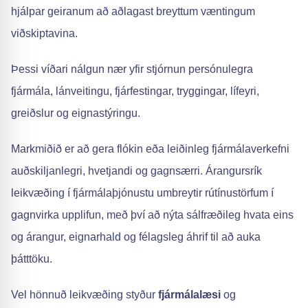
hjálpar geiranum að aðlagast breyttum væntingum
viðskiptavina.
Þessi víðari nálgun nær yfir stjórnun persónulegra
fjármála, lánveitingu, fjárfestingar, tryggingar, lífeyri,
greiðslur og eignastýringu.
Markmiðið er að gera flókin eða leiðinleg fjármálaverkefni
auðskiljanlegri, hvetjandi og gagnsærri. Árangursrík
leikvæðing í fjármálaþjónustu umbreytir rútínustörfum í
gagnvirka upplifun, með því að nýta sálfræðileg hvata eins
og árangur, eignarhald og félagsleg áhrif til að auka
þátttöku.
Vel hönnuð leikvæðing styður
fjármálalæsi
og