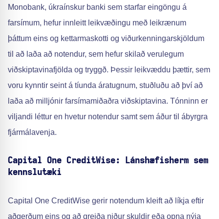
Monobank, úkraínskur banki sem starfar eingöngu á
farsímum, hefur innleitt leikvæðingu með leikrænum
þáttum eins og kettarmaskotti og viðurkenningarskjöldum
til að laða að notendur, sem hefur skilað verulegum
viðskiptavinafjölda og tryggð. Þessir leikvæddu þættir, sem
voru kynntir seint á tíunda áratugnum, stuðluðu að því að
laða að milljónir farsímamiðaðra viðskiptavina. Tónninn er
viljandi léttur en hvetur notendur samt sem áður til ábyrgra
fjármálavenja.
Capital One CreditWise: Lánshæfisherm sem
kennslutæki
Capital One CreditWise gerir notendum kleift að líkja eftir
aðgerðum eins og að greiða niður skuldir eða opna nýja