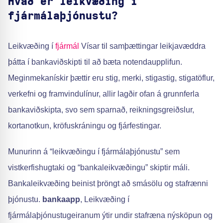
Hvað er leikvæðing í
fjármálaþjónustu?
Leikvæðing í
fjármál
Vísar til samþættingar leikjavæddra
þátta í bankaviðskipti til að bæta notendaupplifun.
Meginmekanískir þættir eru stig, merki, stigastig, stigatöflur,
verkefni og framvindulínur, allir lagðir ofan á grunnferla
bankaviðskipta, svo sem sparnað, reikningsgreiðslur,
kortanotkun, kröfuskráningu og fjárfestingar.
Munurinn á “leikvæðingu í fjármálaþjónustu” sem
vistkerfishugtaki og “bankaleikvæðingu” skiptir máli.
Bankaleikvæðing beinist þröngt að smásölu og stafrænni
þjónustu.
bankaapp
, Leikvæðing í
fjármálaþjónustugeiranum ýtir undir stafræna nýsköpun og