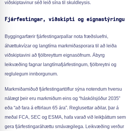
viðskiptavinur séð leið sína til skuldleysis.
Fjárfestingar, viðskipti og eignastýringu
Byggingarfærir fjárfestingarpallar nota fræðsluefni,
áhættukvízar og langtíma markmiðasporara til að leiða
viðskiptavini að fjölbreyttum eignasöfnum. Ábyrg
leikvæðing fagnar langtímafjárfestingum, fjölbreytni og
reglulegum innborgunum.
Markmiðamiðuð fjárfestingartöflur sýna notendum hversu
nálægt þeir eru markmiðum eins og “háskólsjóður 2035”
eða “að fara á eftirlaun 65 ára”. Reglusettar aðilar, þar á
meðal FCA, SEC og ESMA, hafa varað við leikþáttum sem
gera fjárfestingaráhættu smávægilega. Leikvæðing verður