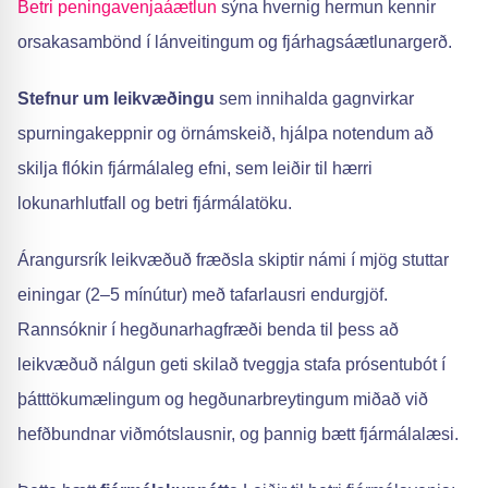
Betri peningavenjaáætlun
sýna hvernig hermun kennir
orsakasambönd í lánveitingum og fjárhagsáætlunargerð.
Stefnur um leikvæðingu
sem innihalda gagnvirkar
spurningakeppnir og örnámskeið, hjálpa notendum að
skilja flókin fjármálaleg efni, sem leiðir til hærri
lokunarhlutfall og betri fjármálatöku.
Árangursrík leikvæðuð fræðsla skiptir námi í mjög stuttar
einingar (2–5 mínútur) með tafarlausri endurgjöf.
Rannsóknir í hegðunarhagfræði benda til þess að
leikvæðuð nálgun geti skilað tveggja stafa prósentubót í
þátttökumælingum og hegðunarbreytingum miðað við
hefðbundnar viðmótslausnir, og þannig bætt fjármálalæsi.