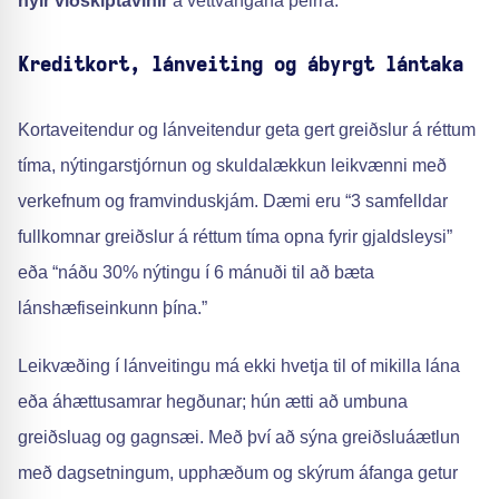
nýir viðskiptavinir
á vettvangana þeirra.
Kreditkort, lánveiting og ábyrgt lántaka
Kortaveitendur og lánveitendur geta gert greiðslur á réttum
tíma, nýtingarstjórnun og skuldalækkun leikvænni með
verkefnum og framvinduskjám. Dæmi eru “3 samfelldar
fullkomnar greiðslur á réttum tíma opna fyrir gjaldsleysi”
eða “náðu 30% nýtingu í 6 mánuði til að bæta
lánshæfiseinkunn þína.”
Leikvæðing í lánveitingu má ekki hvetja til of mikilla lána
eða áhættusamrar hegðunar; hún ætti að umbuna
greiðsluag og gagnsæi. Með því að sýna greiðsluáætlun
með dagsetningum, upphæðum og skýrum áfanga getur