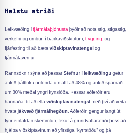
Helstu atriði
Leikvæðing í
fjármálaþjónusta
þýðir að nota stig, stigastig,
verkefni og umbun í bankaviðskiptum,
trygging
, og
fjárfesting til að bæta
viðskiptavinatengsl
og
fjármálavenjur.
Rannsóknir sýna að þessar
Stefnur í leikvæðingu
getur
aukið þátttöku notenda um allt að 48% og aukið sparnað
um 30% meðal yngri kynslóða. Þessar aðferðir eru
hannaðar til að efla
viðskiptavinatengsl
með því að veita
hvata
jákvæð fjármálhegðun
. Aðferðin gengur langt út
fyrir einfaldan skemmtun, tekur á grundvallaratriði þess að
hjálpa viðskiptavinum að yfirstíga “kyrrstöðu” og þá