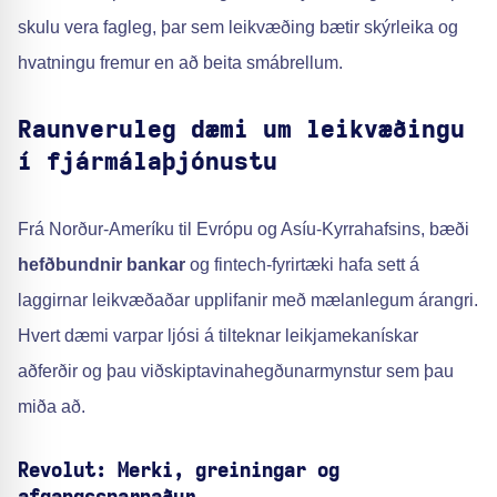
skulu vera fagleg, þar sem leikvæðing bætir skýrleika og
hvatningu fremur en að beita smábrellum.
Raunveruleg dæmi um leikvæðingu
í fjármálaþjónustu
Frá Norður-Ameríku til Evrópu og Asíu-Kyrrahafsins, bæði
hefðbundnir bankar
og fintech-fyrirtæki hafa sett á
laggirnar leikvæðaðar upplifanir með mælanlegum árangri.
Hvert dæmi varpar ljósi á tilteknar leikjamekanískar
aðferðir og þau viðskiptavinahegðunarmynstur sem þau
miða að.
Revolut: Merki, greiningar og