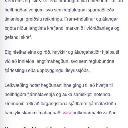
Kerfi eins og “streaks” eða örárangrar ýta notendum í átt að
heilbrigðari venjum, svo sem reglulegum sparnaði eða
tímanlegri greiðslu reikninga. Framvindulínur og áfangar
brjóta niður langtíma krefjandi markmið í viðráðanlega og
gefandi skref.
Eiginleikar eins og röð, hnykkir og áfangahátíðir hjálpa til
við að innleiða langtímahegðun, svo sem reglubundna
fjárfestingu eða uppbyggingu lífeyrissjóðs.
Leikvæðing notar hegðunartilhneigingu til að hvetja til
heilbrigðra fjármálavenja og auka samskipti notenda.
Hönnunin ætti að forgangsraða sjálfbærri fjármálastöðu
fram yfir skammtímahagnað.
vara
notkunarmælikvarðar.