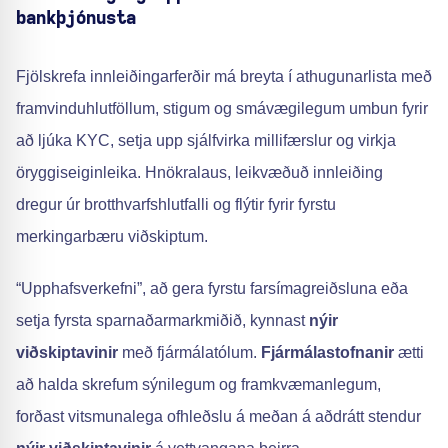
bankþjónusta
Fjölskrefa innleiðingarferðir má breyta í athugunarlista með
framvinduhlutföllum, stigum og smávægilegum umbun fyrir
að ljúka KYC, setja upp sjálfvirka millifærslur og virkja
öryggiseiginleika. Hnökralaus, leikvæðuð innleiðing
dregur úr brotthvarfshlutfalli og flýtir fyrir fyrstu
merkingarbæru viðskiptum.
“Upphafsverkefni”, að gera fyrstu farsímagreiðsluna eða
setja fyrsta sparnaðarmarkmiðið, kynnast
nýir
viðskiptavinir
með fjármálatólum.
Fjármálastofnanir
ætti
að halda skrefum sýnilegum og framkvæmanlegum,
forðast vitsmunalega ofhleðslu á meðan á aðdrátt stendur