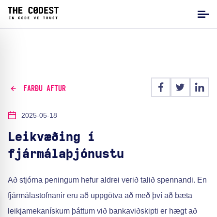
FARÐU AFTUR
2025-05-18
Leikvæðing í
fjármálaþjónustu
Að stjórna peningum hefur aldrei verið talið spennandi. En
fjármálastofnanir eru að uppgötva að með því að bæta
leikjamekanískum þáttum við bankaviðskipti er hægt að