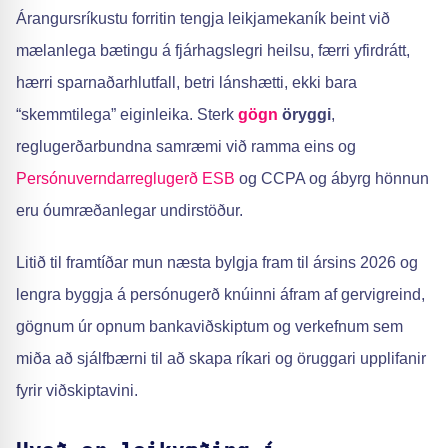
Árangursríkustu forritin tengja leikjamekaník beint við
mælanlega bætingu á fjárhagslegri heilsu, færri yfirdrátt,
hærri sparnaðarhlutfall, betri lánshætti, ekki bara
“skemmtilega” eiginleika. Sterk
gögn
öryggi
,
reglugerðarbundna samræmi við ramma eins og
Persónuverndarreglugerð ESB
og CCPA og ábyrg hönnun
eru óumræðanlegar undirstöður.
Litið til framtíðar mun næsta bylgja fram til ársins 2026 og
lengra byggja á persónugerð knúinni áfram af gervigreind,
gögnum úr opnum bankaviðskiptum og verkefnum sem
miða að sjálfbærni til að skapa ríkari og öruggari upplifanir
fyrir viðskiptavini.