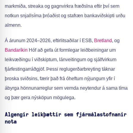
markmiða, streaka og gagnvirkra fræðslna eftir því sem
notkun snjallsíma þróaðist og stafræn bankaviðskipti urðu
almenn.
Á árunum 2024–2026, eftirlitsaðilar í ESB,
Bretland
, og
Bandaríkin
Hóf að gefa út formlegar leiðbeiningar um
leikvæðingu í viðskiptum, lánveitingum og sjálfvirkum
fjárfestingarráðgjöf. Þessi reglugerðarbreyting táknar
þroska sviðsins, færir það frá óheftum nýjungum yfir í
ábyrga hönnunarreglur sem vernda neytendur á sama tíma
og þær gera nýsköpun mögulega.
Algengir leikþættir sem fjármálastofnanir
nota