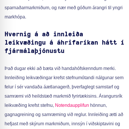
sparnaðarmarkmiðum, og nær með góðum árangri til yngri
markhópa.
Hvernig á að innleiða
leikvæðingu á áhrifaríkan hátt í
fjármálaþjónustu
Það dugar ekki að bæta við handahófskenndum merki.
Innleiðing leikvæðingar krefst stefnumótandi nálgunar sem
felur í sér vandaða áætlanagerð, þverfaglegt samstarf og
samræmi við heildstæð markmið fyrirtækisins. Árangursrík
leikvæðing krefst stefnu,
Notendaupplifun
hönnun,
gagnagreining og samræming við reglur. Innleiðing ætti að
hefjast með skýrum markmiðum, innsýn í viðskiptavini og