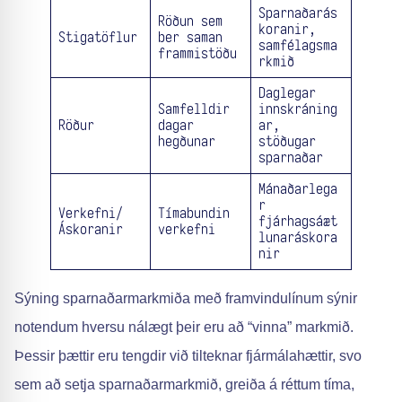
Sparnaðarás
Röðun sem
koranir,
Stigatöflur
ber saman
samfélagsma
frammistöðu
rkmið
Daglegar
Samfelldir
innskráning
Röður
dagar
ar,
hegðunar
stöðugar
sparnaðar
Mánaðarlega
r
Verkefni/
Tímabundin
fjárhagsáæt
Áskoranir
verkefni
lunaráskora
nir
Sýning sparnaðarmarkmiða með framvindulínum sýnir
notendum hversu nálægt þeir eru að “vinna” markmið.
Þessir þættir eru tengdir við tilteknar fjármálahættir, svo
sem að setja sparnaðarmarkmið, greiða á réttum tíma,