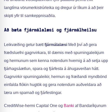
langtíma vörumerkistrúrleika og dregur úr líkum á að þeir
skipti yfir til samkeppnisaðila.
Að bæta fjármálalæsi og fjármálheilsu
Leikvæðing getur bætt
fjármálalæsi
Með því að gera
fræðsluefni gagnvirkara, til dæmis með spurningaleikjum
og hermunum sem kenna notendum hvernig á að setja upp
fjárhagsáætlun, spara og fjárfesta á áhugaverðan hátt.
Gagnvirkir spurningaleikir, hermun og fræðandi myndbönd
einfalda flókin hugtök og gera notendum auðveldara að
læra um sparnað og fjárfestingar.
CreditWise-hermi Capital One og
Banki
af Bandaríkjunum