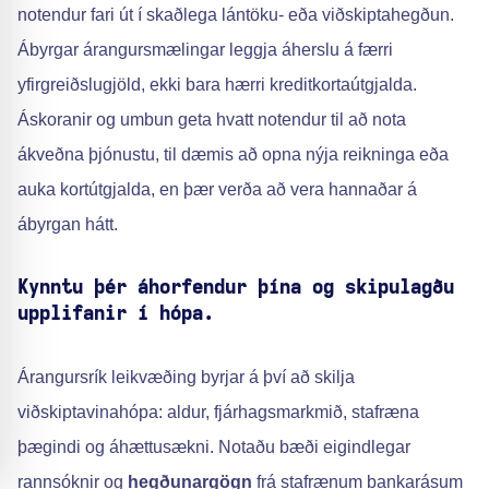
notendur fari út í skaðlega lántöku- eða viðskiptahegðun.
Ábyrgar árangursmælingar leggja áherslu á færri
yfirgreiðslugjöld, ekki bara hærri kreditkortaútgjalda.
Áskoranir og umbun geta hvatt notendur til að nota
ákveðna þjónustu, til dæmis að opna nýja reikninga eða
auka kortútgjalda, en þær verða að vera hannaðar á
ábyrgan hátt.
Kynntu þér áhorfendur þína og skipulagðu
upplifanir í hópa.
Árangursrík leikvæðing byrjar á því að skilja
viðskiptavinahópa: aldur, fjárhagsmarkmið, stafræna
þægindi og áhættusækni. Notaðu bæði eigindlegar
rannsóknir og
hegðunargögn
frá stafrænum bankarásum