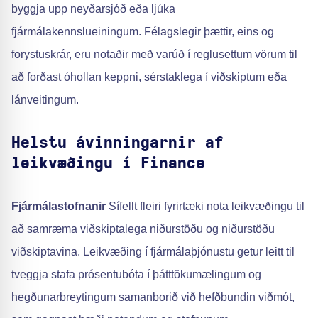
byggja upp neyðarsjóð eða ljúka
fjármálakennslueiningum. Félagslegir þættir, eins og
forystuskrár, eru notaðir með varúð í reglusettum vörum til
að forðast óhollan keppni, sérstaklega í viðskiptum eða
lánveitingum.
Helstu ávinningarnir af
leikvæðingu í Finance
Fjármálastofnanir
Sífellt fleiri fyrirtæki nota leikvæðingu til
að samræma viðskiptalega niðurstöðu og niðurstöðu
viðskiptavina. Leikvæðing í fjármálaþjónustu getur leitt til
tveggja stafa prósentubóta í þátttökumælingum og
hegðunarbreytingum samanborið við hefðbundin viðmót,