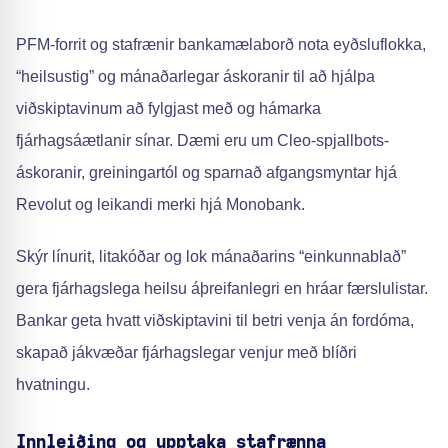
PFM-forrit og stafrænir bankamælaborð nota eyðsluflokka,
“heilsustig” og mánaðarlegar áskoranir til að hjálpa
viðskiptavinum að fylgjast með og hámarka
fjárhagsáætlanir sínar. Dæmi eru um Cleo-spjallbots-
áskoranir, greiningartól og sparnað afgangsmyntar hjá
Revolut og leikandi merki hjá Monobank.
Skýr línurit, litakóðar og lok mánaðarins “einkunnablað”
gera fjárhagslega heilsu áþreifanlegri en hráar færslulistar.
Bankar geta hvatt viðskiptavini til betri venja án fordóma,
skapað jákvæðar fjárhagslegar venjur með blíðri
hvatningu.
Innleiðing og upptaka stafrænna