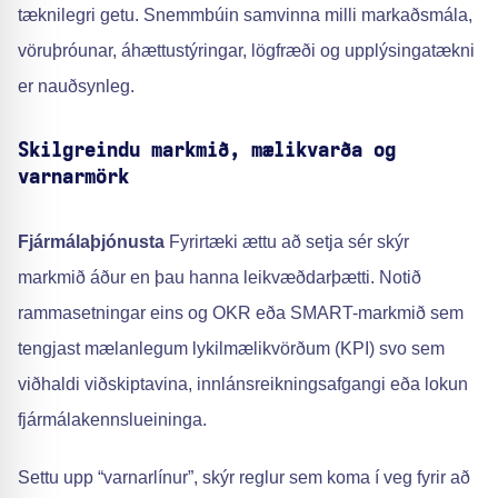
tæknilegri getu. Snemmbúin samvinna milli markaðsmála,
vöruþróunar, áhættustýringar, lögfræði og upplýsingatækni
er nauðsynleg.
Skilgreindu markmið, mælikvarða og
varnarmörk
Fjármálaþjónusta
Fyrirtæki ættu að setja sér skýr
markmið áður en þau hanna leikvæðdarþætti. Notið
rammasetningar eins og OKR eða SMART-markmið sem
tengjast mælanlegum lykilmælikvörðum (KPI) svo sem
viðhaldi viðskiptavina, innlánsreikningsafgangi eða lokun
fjármálakennslueininga.
Settu upp “varnarlínur”, skýr reglur sem koma í veg fyrir að