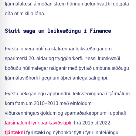
fjármálalæsi, á meðan slæm hönnun getur hvatt til getgáta
eða of mikilla lána.
Stutt saga um leikvæðingu í Finance
Fyrstu forvera nútíma stafrænnar leikvæðingar eru
sparimerki 20. aldar og tryggðarkerfi. Þessi frumkvæði
boðuðu nútímalegar nálganir með því að umbuna stöðugu
fjármálaviðhorfi í gegnum áþreifanlega safngripi.
Fyrstu þekkjanlegu appbundnu leikvæðinguna í fjármálum
kom fram um 2010–2013 með einföldum
viðurkenningarskjöldum og sparnaðarkeppnum í upphafi
farsímaforrit fyrir bankaviðskipti
. Frá 2015 til 2022,
fjártækni
fyrirtæki
og nýbankar flýttu fyrir innleiðingu