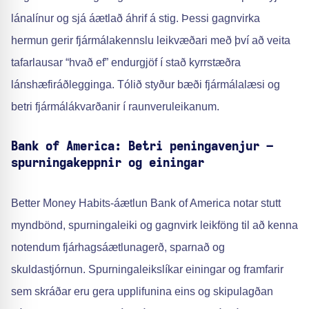
lánalínur og sjá áætlað áhrif á stig. Þessi gagnvirka
hermun gerir fjármálakennslu leikvæðari með því að veita
tafarlausar “hvað ef” endurgjöf í stað kyrrstæðra
lánshæfiráðlegginga. Tólið styður bæði fjármálalæsi og
betri fjármálákvarðanir í raunveruleikanum.
Bank of America: Betri peningavenjur –
spurningakeppnir og einingar
Better Money Habits-áætlun Bank of America notar stutt
myndbönd, spurningaleiki og gagnvirk leikföng til að kenna
notendum fjárhagsáætlunagerð, sparnað og
skuldastjórnun. Spurningaleikslíkar einingar og framfarir
sem skráðar eru gera upplifunina eins og skipulagðan