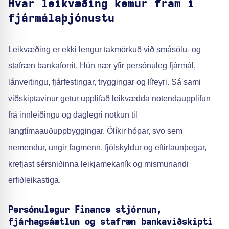
Hvar leikvæðing kemur fram í
fjármálaþjónustu
Leikvæðing er ekki lengur takmörkuð við smásölu- og
stafræn bankaforrit. Hún nær yfir persónuleg fjármál,
lánveitingu, fjárfestingar, tryggingar og lífeyri. Sá sami
viðskiptavinur getur upplifað leikvædda notendaupplifun
frá innleiðingu og daglegri notkun til
langtímaauðuppbyggingar. Ólíkir hópar, svo sem
nemendur, ungir fagmenn, fjölskyldur og eftirlaunþegar,
krefjast sérsniðinna leikjamekaník og mismunandi
erfiðleikastiga.
Persónulegur Finance stjórnun,
fjárhagsáætlun og stafræn bankaviðskipti