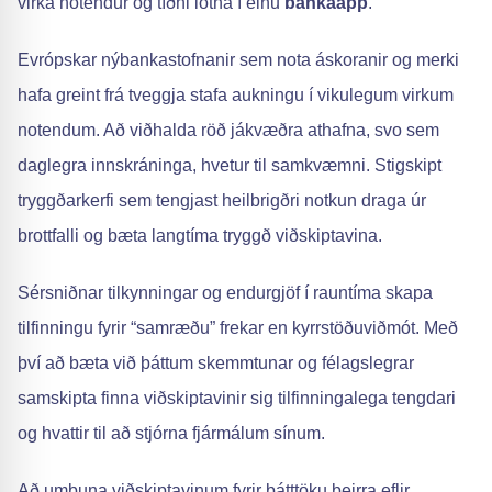
virka notendur og tíðni lotna í einu
bankaapp
.
Evrópskar nýbankastofnanir sem nota áskoranir og merki
hafa greint frá tveggja stafa aukningu í vikulegum virkum
notendum. Að viðhalda röð jákvæðra athafna, svo sem
daglegra innskráninga, hvetur til samkvæmni. Stigskipt
tryggðarkerfi sem tengjast heilbrigðri notkun draga úr
brottfalli og bæta langtíma tryggð viðskiptavina.
Sérsniðnar tilkynningar og endurgjöf í rauntíma skapa
tilfinningu fyrir “samræðu” frekar en kyrrstöðuviðmót. Með
því að bæta við þáttum skemmtunar og félagslegrar
samskipta finna viðskiptavinir sig tilfinningalega tengdari
og hvattir til að stjórna fjármálum sínum.
Að umbuna viðskiptavinum fyrir þátttöku þeirra eflir