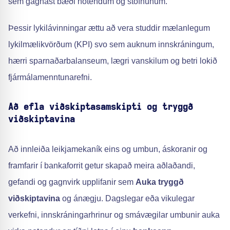
sem gagnast bæði notendum og stofnunum.
Þessir lykilávinningar ættu að vera studdir mælanlegum
lykilmælikvörðum (KPI) svo sem auknum innskráningum,
hærri sparnaðarbalanseum, lægri vanskilum og betri lokið
fjármálamenntunarefni.
Að efla viðskiptasamskipti og tryggð
viðskiptavina
Að innleiða leikjamekaník eins og umbun, áskoranir og
framfarir í bankaforrit getur skapað meira aðlaðandi,
gefandi og gagnvirk upplifanir sem
Auka tryggð
viðskiptavina
og ánægju. Dagslegar eða vikulegar
verkefni, innskráningarhrinur og smávægilar umbunir auka