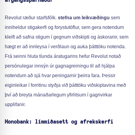
afgangssparnaður
Revolut ræður starfsfólk.
stefna um leikvæðingu
sem
inniheldur stigakerfi og forystutöflur, sem gera notendum
kleift að safna stigum í gegnum viðskipti og áskoranir, sem
hægt er að innleysa í verðlaun og auka þátttöku notenda.
Frá seinni hluta tíunda áratugarins hefur Revolut notað
persónulegar innsýn úr gagnagreiningu til að hjálpa
notendum að sjá hvar peningarnir þeirra fara. Þessir
eiginleikar í forritinu styðja við þátttöku viðskiptavina með
því að breyta mánaðarlegum yfirlitsum í gagnvirkar
upplifanir.
Monobank: límmiðasett og afrekskerfi