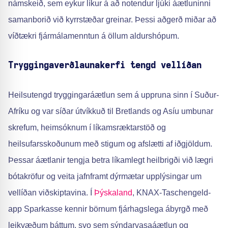
námskeið, sem eykur líkur á að notendur ljúki áætluninni
samanborið við kyrrstæðar greinar. Þessi aðgerð miðar að
víðtækri fjármálamenntun á öllum aldurshópum.
Tryggingaverðlaunakerfi tengd vellíðan
Heilsutengd tryggingaráætlun sem á uppruna sinn í Suður-
Afríku og var síðar útvíkkuð til Bretlands og Asíu umbunar
skrefum, heimsóknum í líkamsræktarstöð og
heilsufarsskoðunum með stigum og afslætti af iðgjöldum.
Þessar áætlanir tengja betra líkamlegt heilbrigði við lægri
bótakröfur og veita jafnframt dýrmætar upplýsingar um
vellíðan viðskiptavina. Í
Þýskaland
, KNAX-Taschengeld-
app Sparkasse kennir börnum fjárhagslega ábyrgð með
leikvæðum þáttum, svo sem sýndarvasaáætlun og