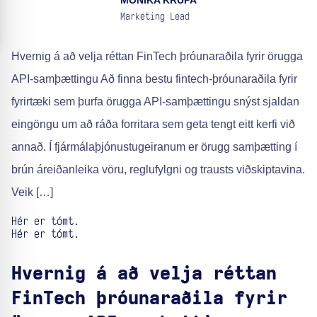
MONIKA KRUPA
Marketing Lead
Hvernig á að velja réttan FinTech þróunaraðila fyrir örugga
API-samþættingu Að finna bestu fintech-þróunaraðila fyrir
fyrirtæki sem þurfa örugga API-samþættingu snýst sjaldan
eingöngu um að ráða forritara sem geta tengt eitt kerfi við
annað. Í fjármálaþjónustugeiranum er örugg samþætting í
brún áreiðanleika vöru, reglufylgni og trausts viðskiptavina.
Veik […]
Hér er tómt.
Hér er tómt.
Hvernig á að velja réttan
FinTech þróunaraðila fyrir