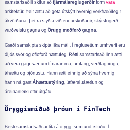
samstarfsaðili skilur að
fjármálareglugerðir
form
vara
arkitektúr. Þeir ættu að geta útskýrt hvernig verkfræðilegir
ákvörðunar þeirra styðja við endurskoðanir, skýrslugerð,
varðveislu gagna og
Örugg meðferð gagna
.
Gæði samskipta skipta líka máli. Í reglusettum umhverfi eru
óljós svör og ofloforð hættuleg. Rétti samstarfsaðilinn ætti
að vera gagnsær um tímaramma, umfang, verðlagningu,
áhættu og þjónustu. Hann ætti einnig að sýna hvernig
hann nálgast
Áhættustýring
, útfærsluáætlun og
áreiðanleiki eftir útgáfu.
Öryggismiðuð þróun í FinTech
Besti samstarfsaðilar líta á öryggi sem undirstöðu. Í