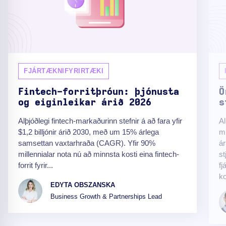
FJÁRTÆKNIFYRIRTÆKI
Fintech-forritþróun: þjónusta
Ö
og eiginleikar árið 2026
s
Alþjóðlegi fintech-markaðurinn stefnir á að fara yfir
Al
$1,2 billjónir árið 2030, með um 15% árlega
mi
samsettan vaxtarhraða (CAGR). Yfir 90%
ár
millennialar nota nú að minnsta kosti eina fintech-
st
forrit fyrir...
fj
ko
EDYTA OBSZANSKA
Business Growth & Partnerships Lead