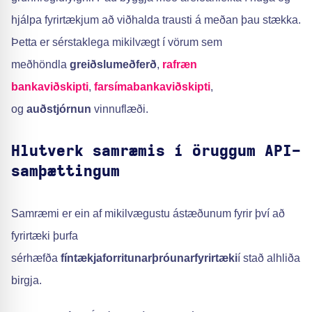
hjálpa fyrirtækjum að viðhalda trausti á meðan þau stækka.
Þetta er sérstaklega mikilvægt í vörum sem
meðhöndla
greiðslumeðferð
,
rafræn
bankaviðskipti
,
farsímabankaviðskipti
,
og
auðstjórnun
vinnuflæði.
Hlutverk samræmis í öruggum API-
samþættingum
Samræmi er ein af mikilvægustu ástæðunum fyrir því að
fyrirtæki þurfa
sérhæfða
fíntækjaforritunarþróunarfyrirtæki
í stað alhliða
birgja.