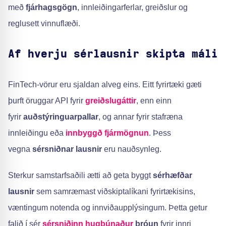
með
fjárhagsgögn
, innleiðingarferlar, greiðslur og
reglusett vinnuflæði.
Af hverju sérlausnir skipta máli
FinTech-vörur eru sjaldan alveg eins. Eitt fyrirtæki gæti
þurft öruggar API fyrir
greiðslugáttir
, enn einn
fyrir
auðstýringuarpallar
, og annar fyrir stafræna
innleiðingu eða
innbyggð fjármögnun
. Þess
vegna
sérsniðnar lausnir
eru nauðsynleg.
Sterkur samstarfsaðili ætti að geta byggt
sérhæfðar
lausnir
sem samræmast viðskiptalíkani fyrirtækisins,
væntingum notenda og innviðaupplýsingum. Þetta getur
falið í sér
sérsniðinn hugbúnaður
þróun
fyrir innri