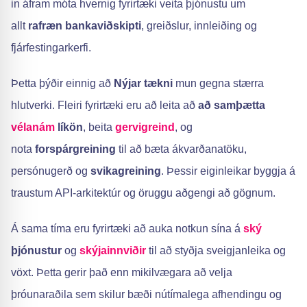
in áfram móta hvernig fyrirtæki veita þjónustu um
allt
rafræn bankaviðskipti
, greiðslur, innleiðing og
fjárfestingarkerfi.
Þetta þýðir einnig að
Nýjar tækni
mun gegna stærra
hlutverki. Fleiri fyrirtæki eru að leita að
að samþætta
vélanám
líkön
, beita
gervigreind
, og
nota
forspárgreining
til að bæta ákvarðanatöku,
persónugerð og
svikagreining
. Þessir eiginleikar byggja á
traustum API-arkitektúr og öruggu aðgengi að gögnum.
Á sama tíma eru fyrirtæki að auka notkun sína á
ský
þjónustur
og
skýjainnviðir
til að styðja sveigjanleika og
vöxt. Þetta gerir það enn mikilvægara að velja
þróunaraðila sem skilur bæði nútímalega afhendingu og