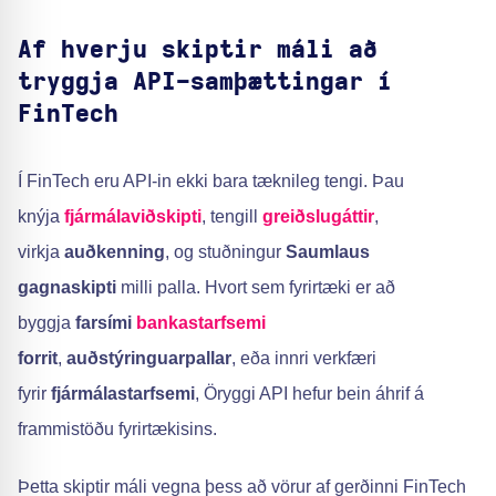
Af hverju skiptir máli að
tryggja API-samþættingar í
FinTech
Í FinTech eru API-in ekki bara tæknileg tengi. Þau
knýja
fjármálaviðskipti
, tengill
greiðslugáttir
,
virkja
auðkenning
, og stuðningur
Saumlaus
gagnaskipti
milli palla. Hvort sem fyrirtæki er að
byggja
farsími
bankastarfsemi
forrit
,
auðstýringuarpallar
, eða innri verkfæri
fyrir
fjármálastarfsemi
, Öryggi API hefur bein áhrif á
frammistöðu fyrirtækisins.
Þetta skiptir máli vegna þess að vörur af gerðinni FinTech