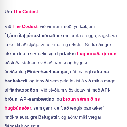
Um
The Codest
Við
The Codest
, við vinnum með fyrirtækjum
í
fjármálaþjónustuiðnaður
sem þurfa örugga, stigstæra
tækni til að styðja vörur sínar og rekstur. Sérfræðingur
okkar í team sérhæfir sig í
fjártækni
hugbúnaðarþróun
,
aðstoða stofnanir við að hanna og byggja
áreiðanleg
Fintech-vettvangar
, nútímalegt
rafræna
bankakerfi
, og innviði sem geta tekist á við mikla magni
af
fjárhagsgögn
. Við styðjum viðskiptavini með
API-
þróun
,
API-samþætting
, og
þróun sérsniðins
hugbúnaðar
, sem gerir kleift að tengja bankakerfi
hnökralaust,
greiðslugáttir
, og aðrar mikilvægar
fjármálaþjónustur.