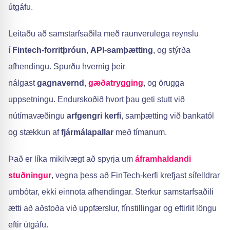
útgáfu.
Leitaðu að samstarfsaðila með raunverulega reynslu
í
Fintech-forritþróun
,
API-samþætting
, og stýrða
afhendingu. Spurðu hvernig þeir
nálgast
gagnavernd
,
gæðatrygging
, og örugga
uppsetningu. Endurskoðið hvort þau geti stutt við
nútímavæðingu
arfgengri kerfi
, samþætting við bankatól
og stækkun af
fjármálapallar
með tímanum.
Það er líka mikilvægt að spyrja um
áframhaldandi
stuðningur
, vegna þess að FinTech-kerfi krefjast sífelldrar
umbótar, ekki einnota afhendingar. Sterkur samstarfsaðili
ætti að aðstoða við uppfærslur, fínstillingar og eftirlit löngu
eftir útgáfu.