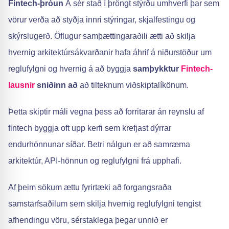
Fintech-þróun
Á sér stað í þröngt stýrðu umhverfi þar sem
vörur verða að styðja innri stýringar, skjalfestingu og
skýrslugerð. Öflugur samþættingaraðili ætti að skilja
hvernig arkitektúrsákvarðanir hafa áhrif á niðurstöður um
reglufylgni og hvernig á að byggja
samþykktur
Fintech-
lausnir
sniðinn að
að tilteknum viðskiptalíkönum.
Þetta skiptir máli vegna þess að forritarar án reynslu af
fintech byggja oft upp kerfi sem krefjast dýrrar
endurhönnunar síðar. Betri nálgun er að samræma
arkitektúr, API-hönnun og reglufylgni frá upphafi.
Af þeim sökum ættu fyrirtæki að forgangsraða
samstarfsaðilum sem skilja hvernig reglufylgni tengist
afhendingu vöru, sérstaklega þegar unnið er