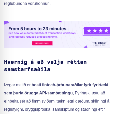
reglubundna vöruhönnun.
Hvernig á að velja réttan
samstarfsaðila
Þegar metið er
besti fintech-þróunaraðilar fyrir fyrirtæki
sem þurfa örugga API-samþættingu
, Fyrirtæki ættu að
einbeita sér að fimm sviðum: tæknilegri gæðum, skilningi á
reglufylgni, öryggisþroska, samskiptum og stuðningi eftir