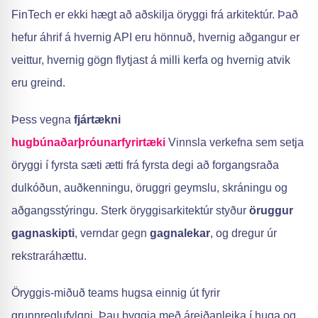
FinTech er ekki hægt að aðskilja öryggi frá arkitektúr. Það
hefur áhrif á hvernig API eru hönnuð, hvernig aðgangur er
veittur, hvernig gögn flytjast á milli kerfa og hvernig atvik
eru greind.
Þess vegna
fjártækni
hugbúnaðarþróunarfyrirtæki
Vinnsla verkefna sem setja
öryggi í fyrsta sæti ætti frá fyrsta degi að forgangsraða
dulkóðun, auðkenningu, öruggri geymslu, skráningu og
aðgangsstýringu. Sterk öryggisarkitektúr styður
öruggur
gagnaskipti
, verndar gegn
gagnalekar
, og dregur úr
rekstraráhættu.
Öryggis-miðuð teams hugsa einnig út fyrir
grunnreglufylgni. Þau byggja með áreiðanleika í huga og