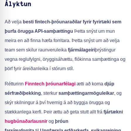
Ályktun
Að velja
besti fintech-þróunaraðilar fyrir fyrirtæki sem
þurfa örugga API-samþættingu
Þetta snýst um mun
meira en að finna hæfa forritara. Þetta snýst um að velja
team sem skilur raunveruleika
fjármálageiri
þrýstingur
vegna reglufylgni, öryggisáhættu, flókinna samþættinga og
þörf fyrir áreiðanleika í stórum stíl.
Rétturinn
Finntech þróunarfélagi
ætti að koma
djúp
sérfræðiþekking
, sterkur
samþættingarmöguleikar
, og
skýr skilningur á því hvernig á að byggja örugga og
stækkanlega kerfi. Þeir ættu að geta stutt allt frá
fjártækni
hugbúnaðarlausnir
og
þróun
farsímaforrita
til
Uppfærsla erfðarkerfa
,
svikagreining
,