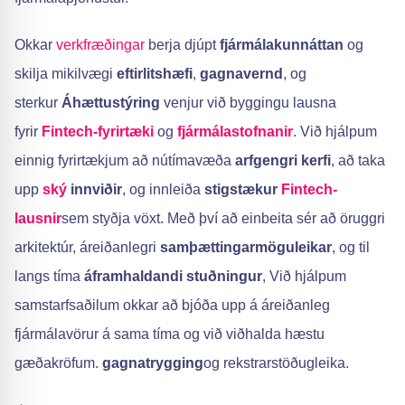
Okkar
verkfræðingar
berja djúpt
fjármálakunnáttan
og
skilja mikilvægi
eftirlitshæfi
,
gagnavernd
, og
sterkur
Áhættustýring
venjur við byggingu lausna
fyrir
Fintech-fyrirtæki
og
fjármálastofnanir
. Við hjálpum
einnig fyrirtækjum að nútímavæða
arfgengri kerfi
, að taka
upp
ský
innviðir
, og innleiða
stigstækur
Fintech-
lausnir
sem styðja vöxt. Með því að einbeita sér að öruggri
arkitektúr, áreiðanlegri
samþættingarmöguleikar
, og til
langs tíma
áframhaldandi stuðningur
, Við hjálpum
samstarfsaðilum okkar að bjóða upp á áreiðanleg
fjármálavörur á sama tíma og við viðhalda hæstu
gæðakröfum.
gagnatrygging
og rekstrarstöðugleika.