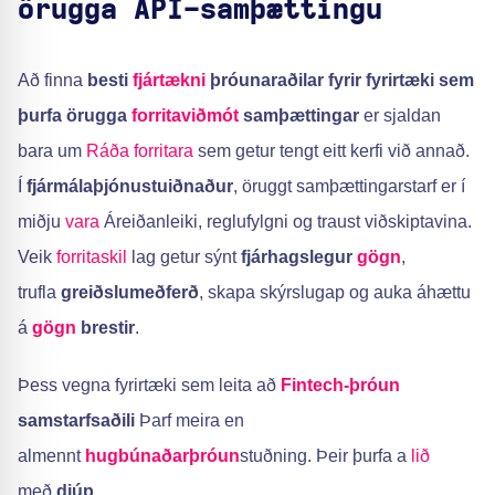
örugga API-samþættingu
Að finna
besti
fjártækni
þróunaraðilar fyrir fyrirtæki sem
þurfa örugga
forritaviðmót
samþættingar
er sjaldan
bara um
Ráða forritara
sem getur tengt eitt kerfi við annað.
Í
fjármálaþjónustuiðnaður
, öruggt samþættingarstarf er í
miðju
vara
Áreiðanleiki, reglufylgni og traust viðskiptavina.
Veik
forritaskil
lag getur sýnt
fjárhagslegur
gögn
,
trufla
greiðslumeðferð
, skapa skýrslugap og auka áhættu
á
gögn
brestir
.
Þess vegna fyrirtæki sem leita að
Fintech-þróun
samstarfsaðili
Þarf meira en
almennt
hugbúnaðarþróun
stuðning. Þeir þurfa a
lið
með
djúp