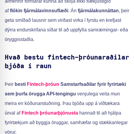
almennir forritarar kunna að skilja ekki flækjustigið
af
flókin fjármálavinnsuflæði
. Án
fjármálakunnáttan
, þeir
geta smíðað lausnir sem virðast virka í fyrstu en krefjast
dýrra endurskrifana síðar til að uppfylla samræmingar- eða
öryggisstaðla.
Hvað bestu fintech-þróunaraðilar
bjóða í raun
Þeir
besti
Fintech-þróun
Samstarfsaðilar fyrir fyrirtæki
sem þurfa örugga API-tengingu
venjulega veita mun
meira en kóðunarstuðning. Þau bjóða upp á víðtækara
úrval af
Fintech þróunarþjónusta
hannað til að hjálpa
fyrirtækjum að byggja öruggar, samhæfar og stækkanlegar
vörur.