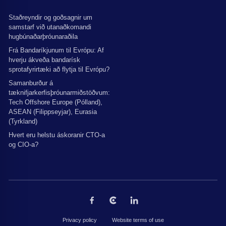
Staðreyndir og goðsagnir um
samstarf við utanaðkomandi
hugbúnaðarþróunaraðila
Frá Bandaríkjunum til Evrópu: Af
hverju ákveða bandarísk
sprotafyrirtæki að flytja til Evrópu?
Samanburður á
tæknifjarkerfisþróunarmiðstöðvum:
Tech Offshore Europe (Pólland),
ASEAN (Filippseyjar), Eurasia
(Tyrkland)
Hvert eru helstu áskoranir CTO-a
og CIO-a?
Privacy policy
Website terms of use