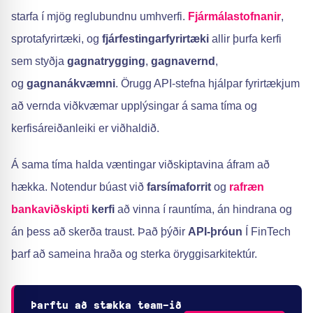
starfa í mjög reglubundnu umhverfi.
Fjármálastofnanir
,
sprotafyrirtæki, og
fjárfestingarfyrirtæki
allir þurfa kerfi
sem styðja
gagnatrygging
,
gagnavernd
,
og
gagnanákvæmni
. Örugg API-stefna hjálpar fyrirtækjum
að vernda viðkvæmar upplýsingar á sama tíma og
kerfisáreiðanleiki er viðhaldið.
Á sama tíma halda væntingar viðskiptavina áfram að
hækka. Notendur búast við
farsímaforrit
og
rafræn
bankaviðskipti
kerfi
að vinna í rauntíma, án hindrana og
án þess að skerða traust. Það þýðir
API-þróun
Í FinTech
þarf að sameina hraða og sterka öryggisarkitektúr.
Þarftu að stækka team-ið