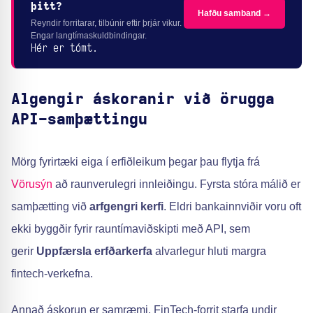
þitt?
Hafðu samband →
Reyndir forritarar, tilbúnir eftir þrjár vikur.
Engar langtímaskuldbindingar.
Hér er tómt.
Algengir áskoranir við örugga
API-samþættingu
Mörg fyrirtæki eiga í erfiðleikum þegar þau flytja frá
Vörusýn
að raunverulegri innleiðingu. Fyrsta stóra málið er
samþætting við
arfgengri kerfi
. Eldri bankainnviðir voru oft
ekki byggðir fyrir rauntímaviðskipti með API, sem
gerir
Uppfærsla erfðarkerfa
alvarlegur hluti margra
fintech-verkefna.
Annað áskorun er samræmi. FinTech-forrit starfa undir