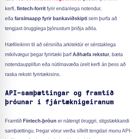
kerfi,
fintech-forrit
fyrir endanlega notendur,
eða
farsímaapp fyrir bankaviðskipti
sem þurfa að
tengjast örugglega þjónustum þriðja aðila.
Hæfileikinn til að sérsníða arkitektúr er sérstaklega
mikilvægur þegar fyrirtæki þarf
Aðhæfa rekstur
, bæta
notendaupplifun eða nútímavæða úrelt kerfi án þess að
raska rekstri fyrirtækisins.
API-samþættingar og framtíð
þróunar í fjártæknigeiranum
Framtíð
Fintech-þróun
er nátengt öruggri, stigstækkandi
samþættingu. Þegar vörur verða sífellt tengdari munu API-