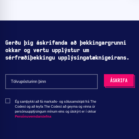
Gerðu þig áskrifanda að þekkingargrunni
okkar og vertu upplýstur um
sérfræðiþekkingu upplýsingatæknigeirans.
Ég samþykki að fá markaðs- og sölusamskipti frá The
Codest og að leyfa The Codest að geyma og vinna úr
persónuupplýsingum mínum eins og útskýrt er í okkar
Persónuverndarstefna