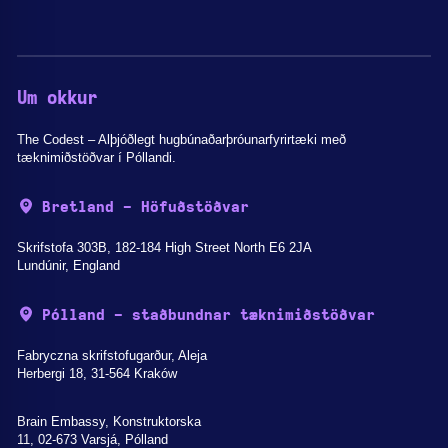
Um okkur
The Codest – Alþjóðlegt hugbúnaðarþróunarfyrirtæki með
tæknimiðstöðvar í Póllandi.
Bretland - Höfuðstöðvar
Skrifstofa 303B, 182-184 High Street North E6 2JA
Lundúnir, England
Pólland - staðbundnar tæknimiðstöðvar
Fabryczna skrifstofugarður, Aleja
Herbergi 18, 31-564 Kraków
Brain Embassy, Konstruktorska
11, 02-673 Varsjá, Pólland