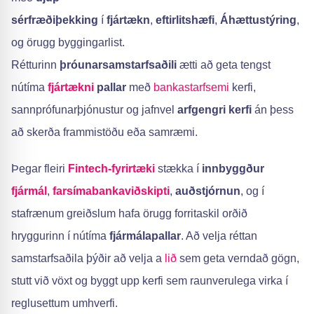
sérfræðiþekking
í
fjártækn
,
eftirlitshæfi
,
Áhættustýring
,
og örugg byggingarlist.
Rétturinn
þróunarsamstarfsaðili
ætti að geta tengst
nútíma
fjártækni
pallar
með
bankastarfsemi
kerfi,
sannprófunarþjónustur og jafnvel
arfgengri kerfi
án þess
að skerða frammistöðu eða samræmi.
Þegar fleiri
Fintech-fyrirtæki
stækka í
innbyggður
fjármál
,
farsímabankaviðskipti
,
auðstjórnun
, og í
stafrænum greiðslum hafa örugg forritaskil orðið
hryggurinn í nútíma
fjármálapallar
. Að velja réttan
samstarfsaðila þýðir að velja a
lið
sem geta verndað gögn,
stutt við vöxt og byggt upp kerfi sem raunverulega virka í
reglusettum umhverfi.