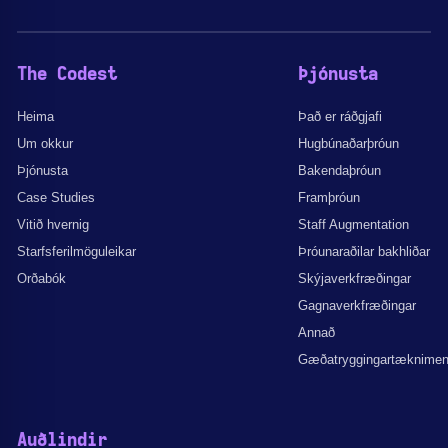
The Codest
Þjónusta
Heima
Það er ráðgjafi
Um okkur
Hugbúnaðarþróun
Þjónusta
Bakendaþróun
Case Studies
Framþróun
Vitið hvernig
Staff Augmentation
Starfsferilmöguleikar
Þróunaraðilar bakhliðar
Orðabók
Skýjaverkfræðingar
Gagnaverkfræðingar
Annað
Gæðatryggingartæknime
Auðlindir