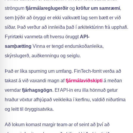
ströngum
fjármálareglugerðir
og
kröfur um samræmi
,
sem þýðir að öryggi er ekki valkvætt lag sem bætt er við
síðar. Það verður að innleiða það í arkitektúrinn frá upphafi.
Fyrirtæki vanmeta oft hversu öruggt
API-
samþætting
Vinna er tengd endurskoðanleika,
skýrslugerð, auðkenningu og seiglu.
Það er líka spurning um umfang. FinTech-forrit verða að
takast á við vaxandi magn af
fjármálaviðskipti
á meðan
verndar
fjárhagsgögn
. Ef API-in eru illa hönnuð getur
hraður vöxtur afhjúpað veikleika í kerfinu, valdið niðurtíma
og leitt til öryggisatvika.
Að lokum komast margir team-ar of seint að því að