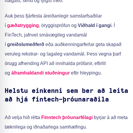
nálgast, send og fylgst með.
Auk þess fjárfesta áreiðanlegir samstarfsaðilar
í
gæðatrygging
, öryggisprófun og
Viðhald í gangi
. Í
FinTech, jafnvel smávægileg vandamál
í
greiðslumeðferð
eða auðkenningarferlar geta skapað
veruleg rekstrar- og lagaleg vandamál. Þess vegna þarf
örugg afhending API að innihalda prófanir, eftirlit
og
áframhaldandi stuðningur
eftir hleypingu.
Helstu einkenni sem ber að leita
að hjá fintech-þróunaraðila
Að velja hið rétta
Finntech þróunarfélagi
byrjar á að meta
tæknilega og iðnaðarlega samhæfingu.