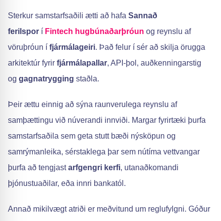
Sterkur samstarfsaðili ætti að hafa
Sannað
ferilspor
í
Fintech hugbúnaðarþróun
og reynslu af
vöruþróun í
fjármálageiri
. Það felur í sér að skilja örugga
arkitektúr fyrir
fjármálapallar
, API-þol, auðkenningarstig
og
gagnatrygging
staðla.
Þeir ættu einnig að sýna raunverulega reynslu af
samþættingu við núverandi innviði. Margar fyrirtæki þurfa
samstarfsaðila sem geta stutt bæði nýsköpun og
samrýmanleika, sérstaklega þar sem nútíma vettvangar
þurfa að tengjast
arfgengri kerfi
, utanaðkomandi
þjónustuaðilar, eða innri bankatól.
Annað mikilvægt atriði er meðvitund um reglufylgni. Góður