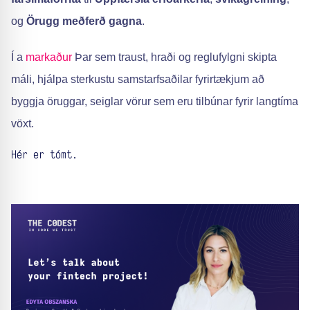
og
Örugg meðferð gagna
.
Í a
markaður
Þar sem traust, hraði og reglufylgni skipta
máli, hjálpa sterkustu samstarfsaðilar fyrirtækjum að
byggja öruggar, seiglar vörur sem eru tilbúnar fyrir langtíma
vöxt.
Hér er tómt.