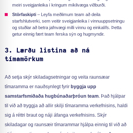
meiri sveigjanleika í kringum mikilvæga viðburði.
Störfaskipti
– Leyfa meðlimum team að deila
starfshlutverki, sem veitir sveigjanleika í vinnuuppsetningu
og stuðlar að betra jafnvægi milli vinnu og einkalífs. Þetta
getur einnig fært team ferska sýn og hugmyndir.
3. Lærðu listina að ná
tímamörkum
Að setja skýr skiladagsetningar og veita raunsæar
tímaramma er nauðsynlegt fyrir
byggja upp
samstarfsmiðaða hugbúnaðarþróun team
. Það hjálpar
til við að tryggja að allir skilji tímaramma verkefnisins, haldi
sig á réttri braut og náji áfanga verkefnisins. Skýr
skiladagar og raunsæir tímarammar hjálpa einnig til við að