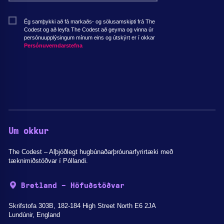
Ég samþykki að fá markaðs- og sölusamskipti frá The
Codest og að leyfa The Codest að geyma og vinna úr
persónuupplýsingum mínum eins og útskýrt er í okkar
Persónuverndarstefna
Um okkur
The Codest – Alþjóðlegt hugbúnaðarþróunarfyrirtæki með
tæknimiðstöðvar í Póllandi.
Bretland - Höfuðstöðvar
Skrifstofa 303B, 182-184 High Street North E6 2JA
Lundúnir, England