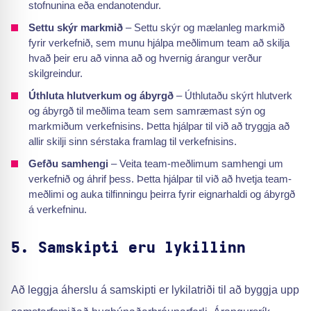
stofnunina eða endanotendur.
Settu skýr markmið
– Settu skýr og mælanleg markmið
fyrir verkefnið, sem munu hjálpa meðlimum team að skilja
hvað þeir eru að vinna að og hvernig árangur verður
skilgreindur.
Úthluta hlutverkum og ábyrgð
– Úthlutaðu skýrt hlutverk
og ábyrgð til meðlima team sem samræmast sýn og
markmiðum verkefnisins. Þetta hjálpar til við að tryggja að
allir skilji sinn sérstaka framlag til verkefnisins.
Gefðu samhengi
– Veita team-meðlimum samhengi um
verkefnið og áhrif þess. Þetta hjálpar til við að hvetja team-
meðlimi og auka tilfinningu þeirra fyrir eignarhaldi og ábyrgð
á verkefninu.
5. Samskipti eru lykillinn
Að leggja áherslu á samskipti er lykilatriði til að byggja upp