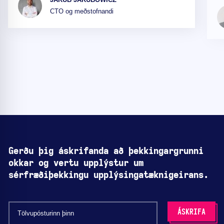
CTO og meðstofnandi
Gerðu þig áskrifanda að þekkingargrunni
okkar og vertu upplýstur um
sérfræðiþekkingu upplýsingatæknigeirans.