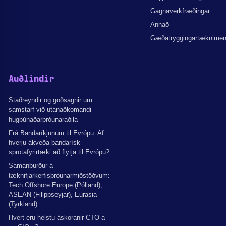
Gagnaverkfræðingar
Annað
Gæðatryggingartæknime
Auðlindir
Staðreyndir og goðsagnir um
samstarf við utanaðkomandi
hugbúnaðarþróunaraðila
Frá Bandaríkjunum til Evrópu: Af
hverju ákveða bandarísk
sprotafyrirtæki að flytja til Evrópu?
Samanburður á
tæknifjarkerfisþróunarmiðstöðvum:
Tech Offshore Europe (Pólland),
ASEAN (Filippseyjar), Eurasia
(Tyrkland)
Hvert eru helstu áskoranir CTO-a