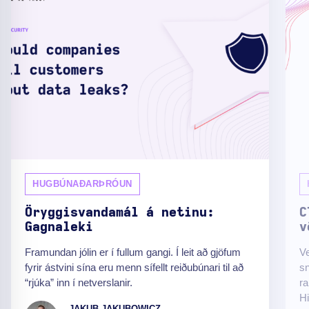
HUGBÚNAÐARÞRÓUN
Öryggisvandamál á netinu:
C
Gagnaleki
v
Framundan jólin er í fullum gangi. Í leit að gjöfum
Ve
fyrir ástvini sína eru menn sífellt reiðubúnari til að
sn
“rjúka” inn í netverslanir.
ra
Hi
JAKUB JAKUBOWICZ