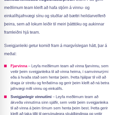
meðlimum team kleift að hafa stjórn á vinnu- og
einkalífsjafnvægi sínu og stuðlar að bættri heildarvelferð
þeirra, sem að lokum leiðir til meiri þátttöku og aukinnar
framleiðni hjá team.
Sveigjanleiki getur komið fram á margvíslegan hátt, þar á
meðal:
Fjarvinna
– Leyfa meðlimum team að vinna fjarvinnu, sem
veitir þeim sveigjanleika til að vinna heima, í samvinnurými
eða á hvaða stað sem hentar þeim. Þetta hjálpar til við að
draga úr streitu og ferðatíma og gerir þeim kleift að ná betra
jafnvægi milli vinnu og einkalífs.
Sveigjanlegir vinnutími
– Leyfa meðlimum team að
ákveða vinnutíma sinn sjálfir, sem veitir þeim sveigjanleika
til að vinna á þeim tímum sem henta þeim best. Þetta gerir
kleift að taka tillit til persónulegra skuldbindinga og veitir