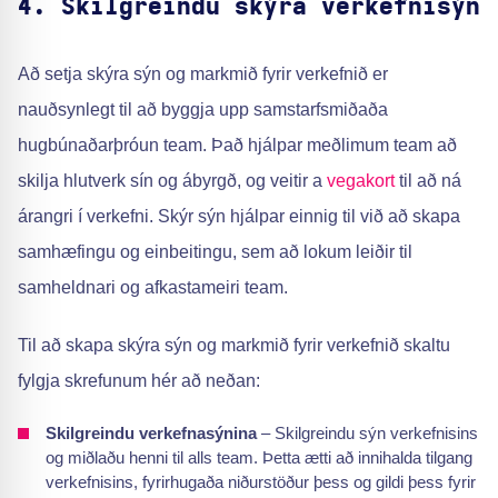
4. Skilgreindu skýra verkefnisýn
Að setja skýra sýn og markmið fyrir verkefnið er
nauðsynlegt til að byggja upp samstarfsmiðaða
hugbúnaðarþróun team. Það hjálpar meðlimum team að
skilja hlutverk sín og ábyrgð, og veitir a
vegakort
til að ná
árangri í verkefni. Skýr sýn hjálpar einnig til við að skapa
samhæfingu og einbeitingu, sem að lokum leiðir til
samheldnari og afkastameiri team.
Til að skapa skýra sýn og markmið fyrir verkefnið skaltu
fylgja skrefunum hér að neðan:
Skilgreindu verkefnasýnina
– Skilgreindu sýn verkefnisins
og miðlaðu henni til alls team. Þetta ætti að innihalda tilgang
verkefnisins, fyrirhugaða niðurstöður þess og gildi þess fyrir