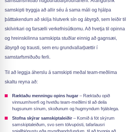
samstarfsmiðað hugbúnaðarþróunarferli. Árangursrík
samskipti tryggja að allir séu á sama máli og hjálpa
þátttakendum að skilja hlutverk sín og ábyrgð, sem leiðir til
skilvirkari og farsælli verkefnisútkomu. Að hvetja til opinna
og hreinskilinna samskipta stuðlar einnig að gagnsæi,
ábyrgð og trausti, sem eru grundvallarþættir í
samstarfsmiðuðu ferli.
Til að leggja áherslu á samskipti meðal team-meðlima
skaltu reyna að:
Ræktaðu menningu opins hugar
– Ræktaðu opið
vinnuumhverfi og hvetðu team-meðlimi til að deila
hugsunum sínum, skoðunum og hugmyndum frjálslega.
Stofna skýrar samskiptaleiðir
– Komið á fót skýrum
samskiptaleiðum, svo sem tölvupósti, tafarlausri
spjallþjónustu eða myndbandsfundum, til að tryggja að