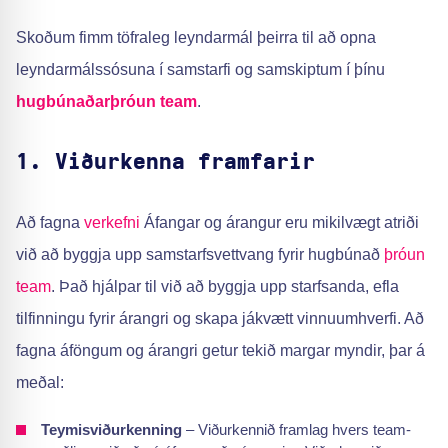
Skoðum fimm töfraleg leyndarmál þeirra til að opna
leyndarmálssósuna í samstarfi og samskiptum í þínu
hugbúnaðarþróun team
.
1. Viðurkenna framfarir
Að fagna
verkefni
Áfangar og árangur eru mikilvægt atriði
við að byggja upp samstarfsvettvang fyrir hugbúnað
þróun
team
. Það hjálpar til við að byggja upp starfsanda, efla
tilfinningu fyrir árangri og skapa jákvætt vinnuumhverfi. Að
fagna áföngum og árangri getur tekið margar myndir, þar á
meðal:
Teymisviðurkenning
– Viðurkennið framlag hvers team-