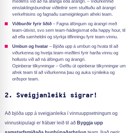
meðlims við að ná áfanga eða árangri. – Viðurkennið
einstaklingsbundnar viðleitnir sem stuðluðu að árangri
verkefnisins og fagnaðu sameiginlegum afreki team.
Viðburðir fyrir liðið
– Fagna áföngum og árangri með
team-útivist, svo sem team-hádegismat eða happy hour, til
að efla samheldni og styrkja tilfinningu fyrir team-vinnu.
Umbun og hvatar
– Bjóða upp á umbun og hvata til að
viðurkenna og hvetja team-meðlimi fyrir harða vinnu og
hollustu við að ná áföngum og árangri.
Opinberar tilkynningar – Gefðu út opinberar tilkynningar um
afrek team til að viðurkenna þau og auka sýnileika og
orðspor team.
2. Sveigjanleiki sigrar!
Að bjóða upp á sveigjanleika í vinnuuppsetningum og
vinnuskipulagi er frábær leið til að
Byggja upp
samstarfsmiðaða hugbúnaðarþróun
team. Það gerir