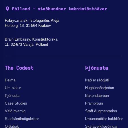
Pólland - staðbundnar tæknimiðstöðvar
Fabryczna skrifstofugarður, Aleja
Herbergi 18, 31-564 Kraków
Brain Embassy, Konstruktorska
11, 02-673 Varsjá, Pólland
The Codest
Þjónusta
Heima
Það er ráðgjafi
Um okkur
Hugbúnaðarþróun
Þjónusta
Bakendaþróun
Case Studies
Framþróun
Vitið hvernig
Staff Augmentation
Starfsferilmöguleikar
Þróunaraðilar bakhliðar
Orðabók
Skýjaverkfræðingar