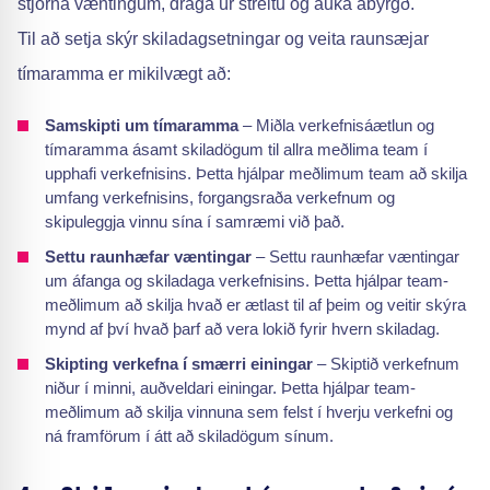
stjórna væntingum, draga úr streitu og auka ábyrgð.
Til að setja skýr skiladagsetningar og veita raunsæjar
tímaramma er mikilvægt að:
Samskipti um tímaramma
– Miðla verkefnisáætlun og
tímaramma ásamt skiladögum til allra meðlima team í
upphafi verkefnisins. Þetta hjálpar meðlimum team að skilja
umfang verkefnisins, forgangsraða verkefnum og
skipuleggja vinnu sína í samræmi við það.
Settu raunhæfar væntingar
– Settu raunhæfar væntingar
um áfanga og skiladaga verkefnisins. Þetta hjálpar team-
meðlimum að skilja hvað er ætlast til af þeim og veitir skýra
mynd af því hvað þarf að vera lokið fyrir hvern skiladag.
Skipting verkefna í smærri einingar
– Skiptið verkefnum
niður í minni, auðveldari einingar. Þetta hjálpar team-
meðlimum að skilja vinnuna sem felst í hverju verkefni og
ná framförum í átt að skiladögum sínum.