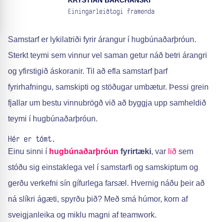
KRYSTIAN BARCHANSKI
Einingarleiðtogi framenda
Samstarf er lykilatriði fyrir árangur í hugbúnaðarþróun.
Sterkt teymi sem vinnur vel saman getur náð betri árangri
og yfirstigið áskoranir. Til að efla samstarf þarf
fyrirhafningu, samskipti og stöðugar umbætur. Þessi grein
fjallar um bestu vinnubrögð við að byggja upp samheldið
teymi í hugbúnaðarþróun.
Hér er tómt.
Einu sinni í
hugbúnaðarþróun
fyrirtæki
, var
lið
sem
stóðu sig einstaklega vel í samstarfi og samskiptum og
gerðu verkefni sín gífurlega farsæl. Hvernig náðu þeir að
ná slíkri ágæti, spyrðu þið? Með smá húmor, korn af
sveigjanleika og miklu magni af teamwork.