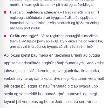
meðlimir team geti átt samskipti hratt og auðveldlega.
Hvetja til reglulegra athugana
– Hvetja meðlimi team til
reglulegra stöðubóta til að tryggja að allir séu upplýstir um
framvindu verkefnisins, ræða hindranir og bjóða stuðning
þar sem þörf krefur.
Gefðu endurgjöf
– Veita reglulega endurgjöf til meðlima
team til að hjálpa þeim að skilja styrkleika sína og veikleika,
greina svið til úrbóta og tryggja að allir séu á réttri leið.
Að lokum krefst það meira en tæknilegra færni að byggja
upp samstarfsmiðaða hugbúnaðarþróunarteymi. Það krefst
jafnvægis milli viðurkenningar, sveigjanleika, tímamarka,
verkefnasýnar og samskipta. Svo megi Krafturinn vera með
þér þegar þú leggur af stað í ferðalag þitt að byggja upp
sterkt og samheldið hugbúnaðarþróunarteymi, og megi
teymið þitt vera eins og hópur Jedi-meistara sem vinna