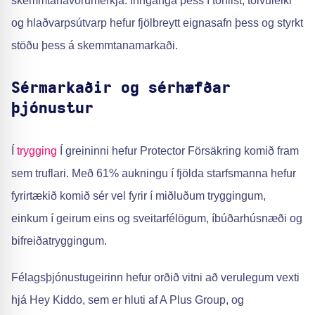
skemmtanavörumerkja. Innganga þess í tónlist, tölvuleiki
og hlaðvarpsútvarp hefur fjölbreytt eignasafn þess og styrkt
stöðu þess á skemmtanamarkaði.
Sérmarkaðir og sérhæfðar
þjónustur
Í
trygging
Í greininni hefur Protector Försäkring komið fram
sem truflari. Með 61% aukningu í fjölda starfsmanna hefur
fyrirtækið komið sér vel fyrir í miðluðum tryggingum,
einkum í geirum eins og sveitarfélögum, íbúðarhúsnæði og
bifreiðatryggingum.
Félagsþjónustugeirinn hefur orðið vitni að verulegum vexti
hjá Hey Kiddo, sem er hluti af A Plus Group, og