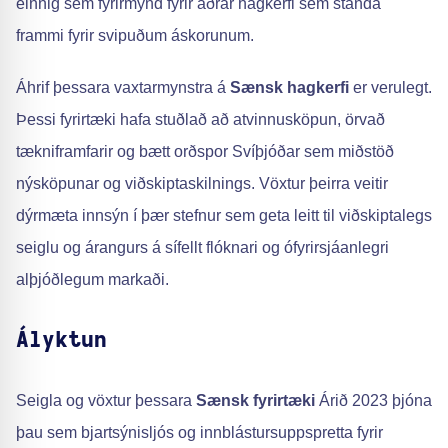
einnig sem fyrirmynd fyrir aðrar hagkerfi sem standa
frammi fyrir svipuðum áskorunum.
Áhrif þessara vaxtarmynstra á
Sænsk hagkerfi
er verulegt.
Þessi fyrirtæki hafa stuðlað að atvinnusköpun, örvað
tækniframfarir og bætt orðspor Svíþjóðar sem miðstöð
nýsköpunar og viðskiptaskilnings. Vöxtur þeirra veitir
dýrmæta innsýn í þær stefnur sem geta leitt til viðskiptalegs
seiglu og árangurs á sífellt flóknari og ófyrirsjáanlegri
alþjóðlegum markaði.
Ályktun
Seigla og vöxtur þessara
Sænsk fyrirtæki
Árið 2023 þjóna
þau sem bjartsýnisljós og innblástursuppspretta fyrir