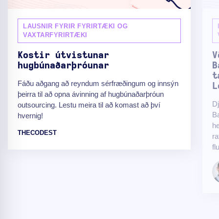
LAUSNIR FYRIR FYRIRTÆKI OG
VAXTARFYRIRTÆKI
Kostir útvistunar
V
hugbúnaðarþróunar
B
t
Fáðu aðgang að reyndum sérfræðingum og innsýn
L
þeirra til að opna ávinning af hugbúnaðarþróun
Dj
outsourcing. Lestu meira til að komast að því
Ba
hvernig!
h
THECODEST
ra
fl