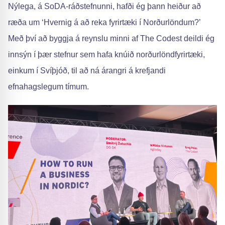
Nýlega, á SoDA-ráðstefnunni, hafði ég þann heiður að
ræða um ‘Hvernig á að reka fyrirtæki í Norðurlöndum?’
Með því að byggja á reynslu minni af The Codest deildi ég
innsýn í þær stefnur sem hafa knúið norðurlöndfyrirtæki,
einkum í Svíþjóð, til að ná árangri á krefjandi
efnahagslegum tímum.