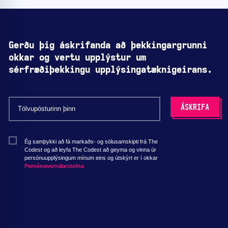
Gerðu þig áskrifanda að þekkingargrunni
okkar og vertu upplýstur um
sérfræðiþekkingu upplýsingatæknigeirans.
Ég samþykki að fá markaðs- og sölusamskipti frá The
Codest og að leyfa The Codest að geyma og vinna úr
persónuupplýsingum mínum eins og útskýrt er í okkar
Persónuverndarstefna