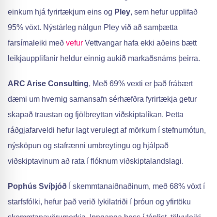
einkum hjá fyrirtækjum eins og
Pley
, sem hefur upplifað
95% vöxt. Nýstárleg nálgun Pley við að samþætta
farsímaleiki með
vefur
Vettvangar hafa ekki aðeins bætt
leikjaupplifanir heldur einnig aukið markaðsnáms þeirra.
ARC Arise Consulting
, Með 69% vexti er það frábært
dæmi um hvernig samansafn sérhæfðra fyrirtækja getur
skapað traustan og fjölbreyttan viðskiptalíkan. Þetta
ráðgjafarveldi hefur lagt verulegt af mörkum í stefnumótun,
nýsköpun og stafrænni umbreytingu og hjálpað
viðskiptavinum að rata í flóknum viðskiptalandslagi.
Pophús Svíþjóð
Í skemmtanaiðnaðinum, með 68% vöxt í
starfsfólki, hefur það verið lykilatriði í þróun og yfirtöku