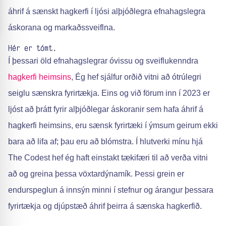
áhrif á sænskt hagkerfi í ljósi alþjóðlegra efnahagslegra
áskorana og markaðssveiflna.
Hér er tómt.
Í þessari öld efnahagslegrar óvissu og sveiflukenndra
hagkerfi heimsins
, Ég hef sjálfur orðið vitni að ótrúlegri
seiglu sænskra fyrirtækja. Eins og við förum inn í 2023 er
ljóst að þrátt fyrir alþjóðlegar áskoranir sem hafa áhrif á
hagkerfi heimsins, eru sænsk fyrirtæki í ýmsum geirum ekki
bara að lifa af; þau eru að blómstra. Í hlutverki mínu hjá
The Codest hef ég haft einstakt tækifæri til að verða vitni
að og greina þessa vöxtardýnamík. Þessi grein er
endurspeglun á innsýn minni í stefnur og árangur þessara
fyrirtækja og djúpstæð áhrif þeirra á sænska hagkerfið.