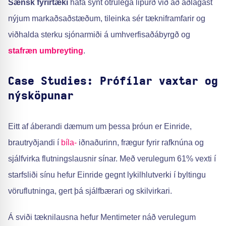
Sænsk fyrirtæki
hafa sýnt ótrúlega lipurð við að aðlagast
nýjum markaðsaðstæðum, tileinka sér tækniframfarir og
viðhalda sterku sjónarmiði á umhverfisaðábyrgð og
stafræn umbreyting
.
Case Studies: Prófílar vaxtar og
nýsköpunar
Eitt af áberandi dæmum um þessa þróun er Einride,
brautryðjandi í
bíla-
iðnaðurinn, frægur fyrir rafknúna og
sjálfvirka flutningslausnir sínar. Með verulegum 61% vexti í
starfsliði sínu hefur Einride gegnt lykilhlutverki í byltingu
vöruflutninga, gert þá sjálfbærari og skilvirkari.
Á sviði tæknilausna hefur Mentimeter náð verulegum