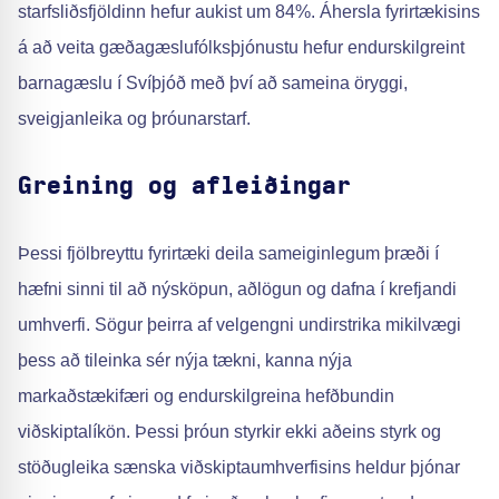
starfsliðsfjöldinn hefur aukist um 84%. Áhersla fyrirtækisins
á að veita gæðagæslufólksþjónustu hefur endurskilgreint
barnagæslu í Svíþjóð með því að sameina öryggi,
sveigjanleika og þróunarstarf.
Greining og afleiðingar
Þessi fjölbreyttu fyrirtæki deila sameiginlegum þræði í
hæfni sinni til að nýsköpun, aðlögun og dafna í krefjandi
umhverfi. Sögur þeirra af velgengni undirstrika mikilvægi
þess að tileinka sér nýja tækni, kanna nýja
markaðstækifæri og endurskilgreina hefðbundin
viðskiptalíkön. Þessi þróun styrkir ekki aðeins styrk og
stöðugleika sænska viðskiptaumhverfisins heldur þjónar