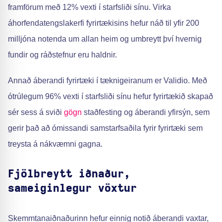
framförum með 12% vexti í starfsliði sínu. Virka
áhorfendatengslakerfi fyrirtækisins hefur náð til yfir 200
milljóna notenda um allan heim og umbreytt því hvernig
fundir og ráðstefnur eru haldnir.
Annað áberandi fyrirtæki í tæknigeiranum er Validio. Með
ótrúlegum 96% vexti í starfsliði sínu hefur fyrirtækið skapað
sér sess á sviði
gögn
staðfesting og áberandi yfirsýn, sem
gerir það að ómissandi samstarfsaðila fyrir fyrirtæki sem
treysta á nákvæmni gagna.
Fjölbreytt iðnaður,
sameiginlegur vöxtur
Skemmtanaiðnaðurinn hefur einnig notið áberandi vaxtar,