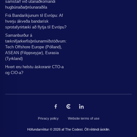
samstarf við utanaðkomandi
hugbúnaðarþróunaraðila
Frá Bandaríkjunum til Evrópu: Af
hverju ákveða bandarísk
sprotafyrirtæki að flytja til Evrópu?
Samanburður á
tæknifjarkerfisþróunarmiðstöðvum:
Tech Offshore Europe (Pólland),
ASEAN (Filippseyjar), Eurasia
(Tyrkland)
Hvert eru helstu áskoranir CTO-a
og CIO-a?
Privacy policy
Website terms of use
Höfundarréttur © 2026 af The Codest. Öll réttindi áskilin.