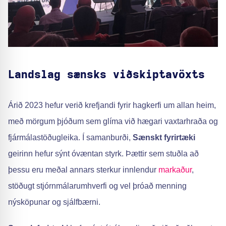
Landslag sænsks viðskiptavöxts
Árið 2023 hefur verið krefjandi fyrir hagkerfi um allan heim,
með mörgum þjóðum sem glíma við hægari vaxtarhraða og
fjármálastöðugleika. Í samanburði,
Sænskt fyrirtæki
geirinn hefur sýnt óvæntan styrk. Þættir sem stuðla að
þessu eru meðal annars sterkur innlendur
markaður
,
stöðugt stjórnmálarumhverfi og vel þróað menning
nýsköpunar og sjálfbærni.