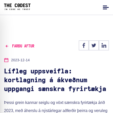
FARÐU AFTUR
2023-12-14
Lífleg uppsveifla:
kortlagning á ákveðnum
uppgangi sænskra fyrirtækja
Þessi grein kannar seiglu og vöxt sænskra fyrirtækja árið
2023, með áherslu á nýstárlegar aðferðir þeirra og veruleg