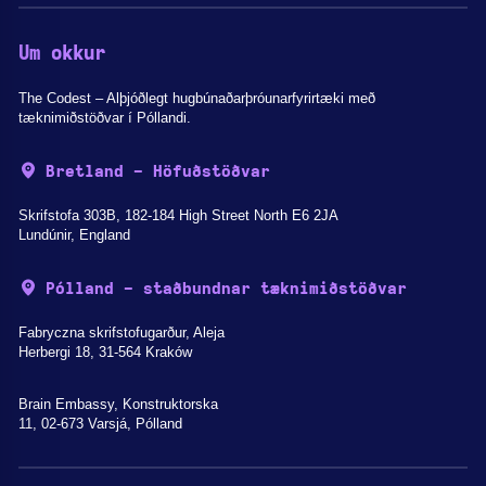
Um okkur
The Codest – Alþjóðlegt hugbúnaðarþróunarfyrirtæki með
tæknimiðstöðvar í Póllandi.
Bretland - Höfuðstöðvar
Skrifstofa 303B, 182-184 High Street North E6 2JA
Lundúnir, England
Pólland - staðbundnar tæknimiðstöðvar
Fabryczna skrifstofugarður, Aleja
Herbergi 18, 31-564 Kraków
Brain Embassy, Konstruktorska
11, 02-673 Varsjá, Pólland