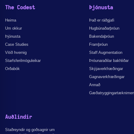
The Codest
Þjónusta
Heima
Það er ráðgjafi
Um okkur
Hugbúnaðarþróun
Þjónusta
Bakendaþróun
Case Studies
Framþróun
Vitið hvernig
Staff Augmentation
Starfsferilmöguleikar
Þróunaraðilar bakhliðar
Orðabók
Skýjaverkfræðingar
Gagnaverkfræðingar
Annað
Gæðatryggingartæknime
Auðlindir
Staðreyndir og goðsagnir um