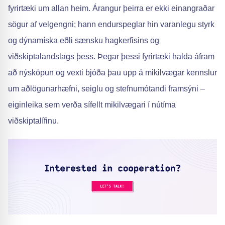
fyrirtæki um allan heim. Árangur þeirra er ekki einangraðar
sögur af velgengni; hann endurspeglar hin varanlegu styrk
og dýnamíska eðli sænsku hagkerfisins og
viðskiptalandslags þess. Þegar þessi fyrirtæki halda áfram
að nýsköpun og vexti bjóða þau upp á mikilvægar kennslur
um aðlögunarhæfni, seiglu og stefnumótandi framsýni –
eiginleika sem verða sífellt mikilvægari í nútíma
viðskiptalífinu.