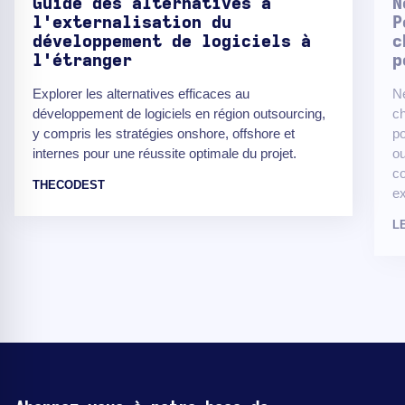
Guide des alternatives à
N
l'externalisation du
P
développement de logiciels à
c
l'étranger
p
Explorer les alternatives efficaces au
Ne
développement de logiciels en région outsourcing,
ch
y compris les stratégies onshore, offshore et
po
internes pour une réussite optimale du projet.
ou
co
THECODEST
ex
L