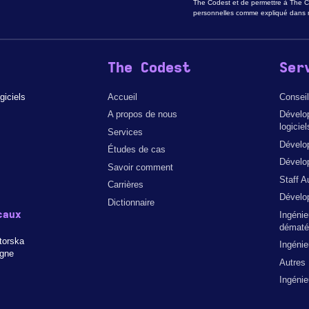
The Codest et de permettre à The C
personnelles comme expliqué dans n
The Codest
Ser
giciels
Accueil
Conseil
A propos de nous
Dévelo
logiciel
Services
Dévelo
Études de cas
Dévelop
Savoir comment
Staff A
Carrières
Dévelo
Dictionnaire
caux
Ingénie
dématér
torska
Ingéni
ogne
Autres
Ingéni