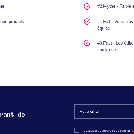
her
#2 Mythe - Faible e
des produits
#1 Fait - Vous n'a
équipe
#3 Fact - Les édite
complètes
rant de
J'accepte de recevoir des communica