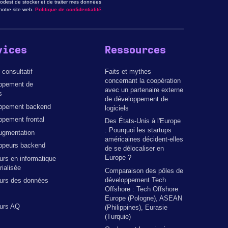
odest de stocker et de traiter mes données
otre site web.
Politique de confidentialité.
vices
Ressources
 consultatif
Faits et mythes
concernant la coopération
ppement de
avec un partenaire externe
s
de développement de
ppement backend
logiciels
pement frontal
Des États-Unis à l'Europe
: Pourquoi les startups
ugmentation
américaines décident-elles
ppeurs backend
de se délocaliser en
Europe ?
urs en informatique
ialisée
Comparaison des pôles de
développement Tech
eurs des données
Offshore : Tech Offshore
Europe (Pologne), ASEAN
eurs AQ
(Philippines), Eurasie
(Turquie)