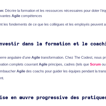
on
: Décrire la formation et les ressources nécessaires pour doter l'é
ivantes
Agile
compétences
nt les fondements de ce que les collègues et les employés peuvent att
nvestir dans la formation et le coach
ierre angulaire d'une
Agile
transformation. Chez The Codest, nous p
ation complets couvrant
Agile
principes, cadres (tels que
Scrum
o
'embaucher
Agile
des coachs pour guider les équipes pendant la transit
nt.
ise en œuvre progressive des pratique