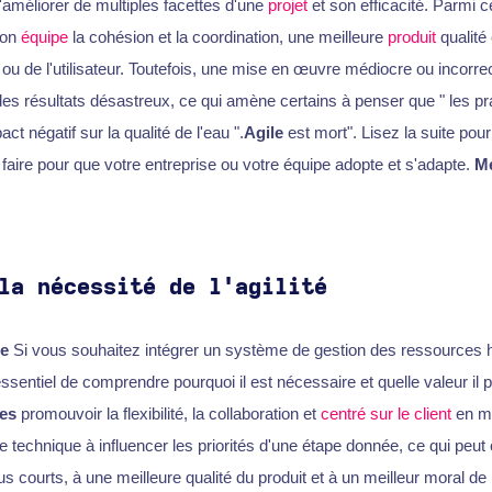
d'améliorer de multiples facettes d'une
projet
et son efficacité. Parmi 
tion
équipe
la cohésion et la coordination, une meilleure
produit
qualité 
t ou de l'utilisateur. Toutefois, une mise en œuvre médiocre ou incorr
es résultats désastreux, ce qui amène certains à penser que " les pr
ct négatif sur la qualité de l'eau ".
Agile
est mort". Lisez la suite pour
aire pour que votre entreprise ou votre équipe adopte et s'adapte.
Mé
la nécessité de l'agilité
le
Si vous souhaitez intégrer un système de gestion des ressources 
t essentiel de comprendre pourquoi il est nécessaire et quelle valeur il 
es
promouvoir la flexibilité, la collaboration et
centré sur le client
en me
e technique à influencer les priorités d'une étape donnée, ce qui peut
lus courts, à une meilleure qualité du produit et à un meilleur moral de 