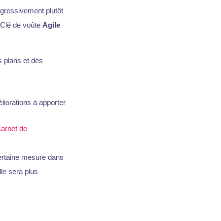
ogressivement plutôt
. Clé de voûte
Agile
s plans et des
liorations à apporter
carnet de
ertaine mesure dans
lle sera plus