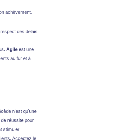
 son achèvement.
e respect des délais
us.
Agile
est une
ents au fur et à
récède n'est qu'une
 de réussite pour
 stimuler
lients. Acceptez le