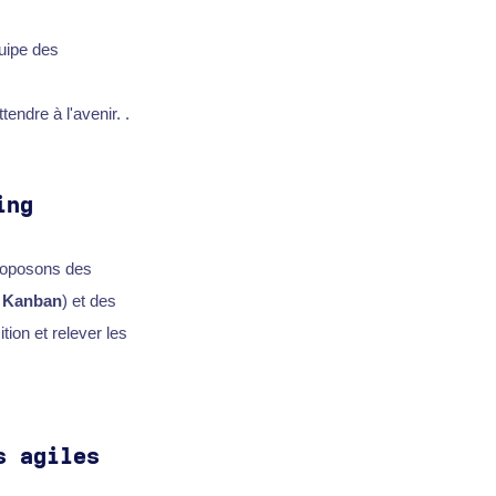
quipe des
endre à l'avenir. .
ing
roposons des
u
Kanban
) et des
ion et relever les
s agiles