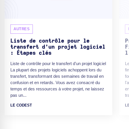
AUTRES
Liste de contrôle pour le
P
transfert d'un projet logiciel
F
: Étapes clés
l
Liste de contrôle pour le transfert d'un projet logiciel
Le
La plupart des projets logiciels achoppent lors du
fi
transfert, transformant des semaines de travail en
fo
confusion et en retards. Vous avez consacré du
l'
temps et des ressources à votre projet, ne laissez
en
pas un...
tr
LE CODEST
L