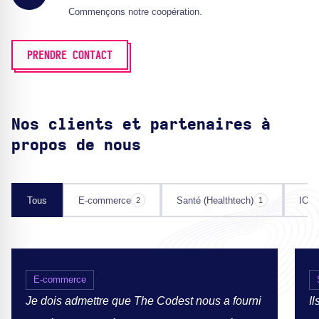
Commençons notre coopération.
PRENDRE CONTACT
Nos clients et partenaires à
propos de nous
Tous
E-commerce
Santé (Healthtech)
IOT
2
1
E-commerce
Je dois admettre que The Codest nous a fourni
Il