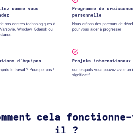
llez comme vous
Programme de croissanc
ndez
personnelle
 de nos centres technologiques à
Nous créons des parcours de déve
 Varsovie, Wroclaw, Gdansk ou
pour vous aider à progresser
stance.
ations d'équipes
Projets internationaux
près le travail ? Pourquoi pas !
sur lesquels vous pouvez avoir un 
significatif
omment cela fonctionne-
il ?