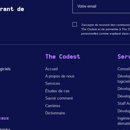
rant de
J'accepte de recevoir des communica
The Codest et de permettre à The C
personnelles comme expliqué dans n
The Codest
Ser
giciels
Accueil
Conseil
A propos de nous
Dévelo
logiciel
Services
Dévelo
Études de cas
Dévelop
Savoir comment
Staff A
Carrières
Dévelo
Dictionnaire
caux
Ingénie
dématér
torska