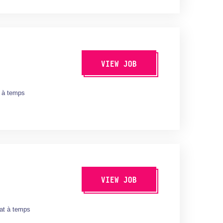
VIEW JOB
 à temps
VIEW JOB
at à temps