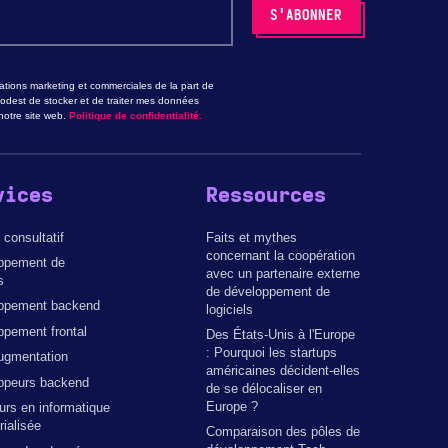
tions marketing et commerciales de la part de
odest de stocker et de traiter mes données
otre site web.
Politique de confidentialité.
vices
Ressources
 consultatif
Faits et mythes
concernant la coopération
ppement de
avec un partenaire externe
s
de développement de
ppement backend
logiciels
pement frontal
Des États-Unis à l'Europe
: Pourquoi les startups
ugmentation
américaines décident-elles
ppeurs backend
de se délocaliser en
Europe ?
urs en informatique
ialisée
Comparaison des pôles de