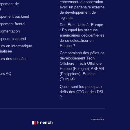
concernant la coopération
ppement de
avec un partenaire externe
s
de développement de
ppement backend
logiciels
pement frontal
Des États-Unis à l'Europe
: Pourquoi les startups
ugmentation
américaines décident-elles
ppeurs backend
de se délocaliser en
Europe ?
urs en informatique
ialisée
Comparaison des pôles de
développement Tech
eurs des données
Offshore : Tech Offshore
Europe (Pologne), ASEAN
eurs AQ
(Philippines), Eurasie
(Turquie)
Quels sont les principaux
défis des CTO et des DSI
?
Copyright © 2026 par The Codest. Tous droits réservés.
French