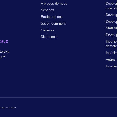
A propos de nous
Dévelo
logiciel
Services
Dévelo
Études de cas
Dévelop
Savoir comment
Staff A
Carrières
Dévelo
Dictionnaire
caux
Ingénie
dématér
torska
Ingéni
ogne
Autres
Ingéni
on du site web