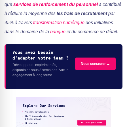
que
services de renforcement du personnel
a contribué
à réduire la moyenne des
les frais de recrutement
par
45% à travers
transformation numérique
des initiatives
dans le domaine de la
banque
et du commerce de détail.
Vous avez besoin
d'adapter votre team ?
Nous contacter →
Développeurs expérimentés,
disponibles sous 3 semaines. Aucun
engagement à long terme.