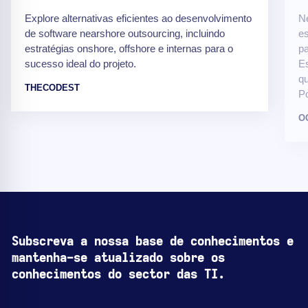
Explore alternativas eficientes ao desenvolvimento
N
de software nearshore outsourcing, incluindo
e
estratégias onshore, offshore e internas para o
pa
sucesso ideal do projeto.
Es
qu
THECODEST
Po
O
Subscreva a nossa base de conhecimentos e
mantenha-se atualizado sobre os
conhecimentos do sector das TI.